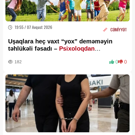
19:55 / 07 Avqust 2026
CƏMİYYƏT
Uşaqlara heç vaxt “yox” deməməyin
təhlükəli fəsadı –
Psixoloqdan
valideynlərə XƏBƏRDARLIQ
182
0
0