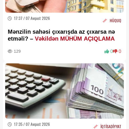
17:37 / 07 Avqust 2026
HÜQUQ
Mənzilin sahəsi çıxarışda az çıxarsa nə
etməli? –
Vəkildən MÜHÜM AÇIQLAMA
129
0
0
17:35 / 07 Avqust 2026
İQTİSADİYYAT