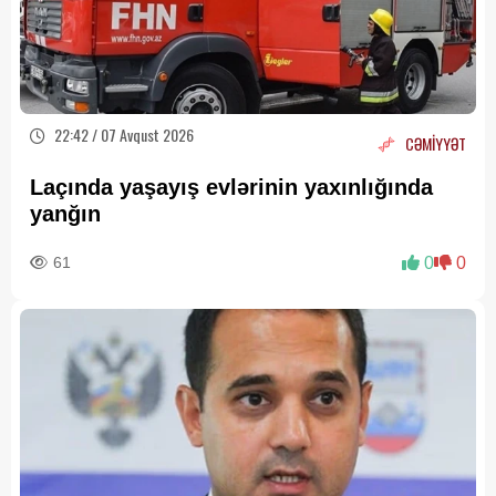
22:42 / 07 Avqust 2026
CƏMİYYƏT
Laçında yaşayış evlərinin yaxınlığında
yanğın
61
0
0