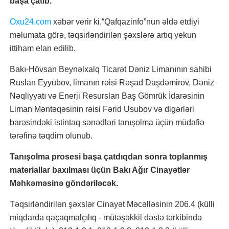
başa çatıb.
Oxu24.com
xəbər verir ki,“Qafqazinfo”nun əldə etdiyi
məlumata görə, təqsirləndirilən şəxslərə artıq yekun
ittiham elan edilib.
Bakı-Hövsan Beynəlxalq Ticarət Dəniz Limanının sahibi
Ruslan Eyyubov, limanın rəisi Rəşad Daşdəmirov, Dəniz
Nəqliyyatı və Enerji Resursları Baş Gömrük İdarəsinin
Liman Məntəqəsinin rəisi Fərid Usubov və digərləri
barəsindəki istintaq sənədləri tanışolma üçün müdafiə
tərəfinə təqdim olunub.
Tanışolma prosesi başa çatdıqdan sonra toplanmış
materiallar baxılması üçün Bakı Ağır Cinayətlər
Məhkəməsinə göndəriləcək.
Təqsirləndirilən şəxslər Cinayət Məcəlləsinin 206.4 (külli
miqdarda qaçaqmalçılıq - mütəşəkkil dəstə tərkibində