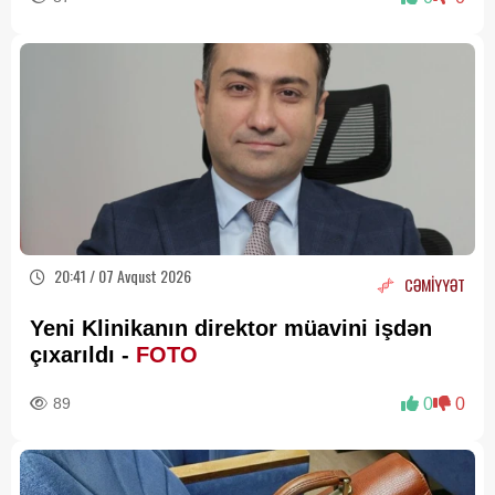
20:41 / 07 Avqust 2026
CƏMİYYƏT
Yeni Klinikanın direktor müavini işdən
çıxarıldı -
FOTO
89
0
0