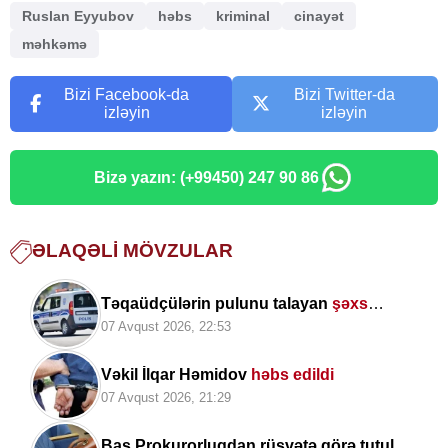
Ruslan Eyyubov
həbs
kriminal
cinayət
məhkəmə
Bizi Facebook-da
Bizi Twitter-da
izləyin
izləyin
Bizə yazın: (+99450) 247 90 86
ƏLAQƏLI MÖVZULAR
Təqaüdçülərin pulunu talayan
şəxs
saxlanıldı
07 Avqust 2026, 22:53
Vəkil İlqar Həmidov
həbs edildi
07 Avqust 2026, 21:29
Baş Prokurorluqdan rüşvətə görə tutulan