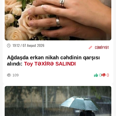
19:12 / 07 Avqust 2026
CƏMİYYƏT
Ağdaşda erkən nikah cəhdinin qarşısı
alındı:
Toy TƏXİRƏ SALINDI
109
0
0