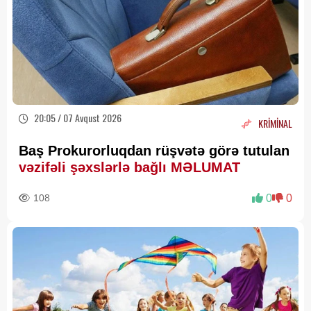
20:05 / 07 Avqust 2026
KRİMİNAL
Baş Prokurorluqdan rüşvətə görə tutulan
vəzifəli şəxslərlə bağlı MƏLUMAT
108
0
0