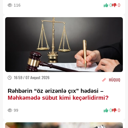
116
0
0
16:59 / 07 Avqust 2026
HÜQUQ
Rəhbərin “öz ərizənlə çıx” hədəsi –
Məhkəmədə sübut kimi keçərlidirmi?
99
0
0