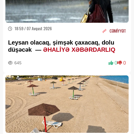
18:59 / 07 Avqust 2026
CƏMİYYƏT
Leysan olacaq, şimşək çaxacaq, dolu
düşəcək —
ƏHALİYƏ XƏBƏRDARLIQ
645
0
0