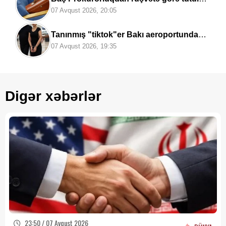
vəzifəli şəxslərlə bağlı MƏLUMAT
07 Avqust 2026, 20:05
Tanınmış "tiktok"er Bakı aeroportunda
saxlanıldı -
FOTO
07 Avqust 2026, 19:35
Digər xəbərlər
23:50 / 07 Avqust 2026