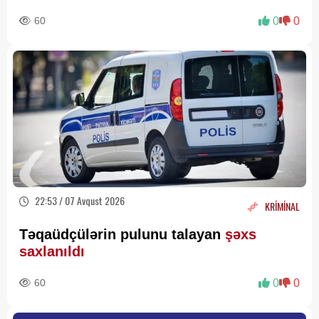
60
0
0
22:53 / 07 Avqust 2026
KRİMİNAL
Təqaüdçülərin pulunu talayan
şəxs
saxlanıldı
60
0
0