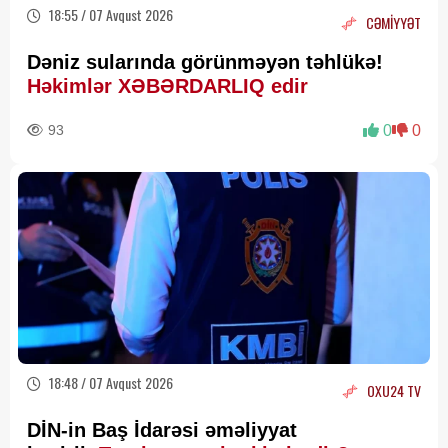
18:55 / 07 Avqust 2026
CƏMİYYƏT
Dəniz sularında görünməyən təhlükə!
Həkimlər XƏBƏRDARLIQ edir
93
0
0
18:48 / 07 Avqust 2026
OXU24 TV
DİN-in Baş İdarəsi əməliyyat