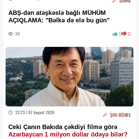
DÜNYA
ABŞ-dən atəşkəslə bağlı MÜHÜM
AÇIQLAMA: "Bəlkə də elə bu gün"
38
0
0
23:23 / 07 Avqust 2026
ŞOU-BİZNES
Ceki Çanın Bakıda çəkdiyi filmə görə
Azərbaycan 1 milyon dollar ödəyə bilər?