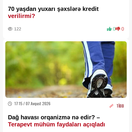
70 yaşdan yuxarı şəxslərə kredit
verilirmi?
122
0
0
17:15 / 07 Avqust 2026
TİBB
Dağ havası orqanizmə nə edir? –
Terapevt mühüm faydaları açıqladı