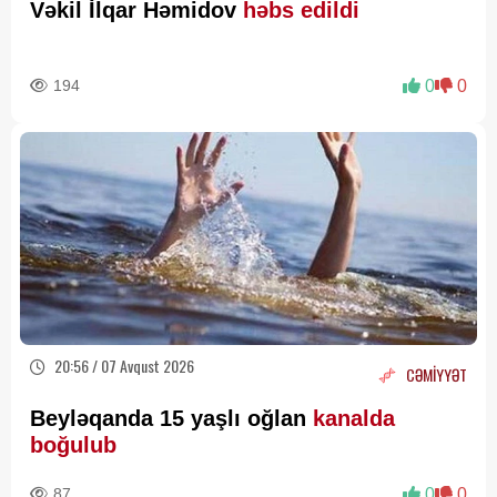
Vəkil İlqar Həmidov
həbs edildi
194
0
0
20:56 / 07 Avqust 2026
CƏMİYYƏT
Beyləqanda 15 yaşlı oğlan
kanalda
boğulub
87
0
0