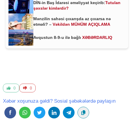
DİN-in Baş İdarəsi əməliyyat keçirib:
Tutulan
şəxslər kimlərdir?
Mənzilin sahəsi çıxarışda az çıxarsa nə
etməli? –
Vəkildən MÜHÜM AÇIQLAMA
Avqustun 8-9-u ilə bağlı
XƏBƏRDARLIQ
0
0
Xəbər xoşunuza gəldi? Sosial şəbəkələrdə paylaşın