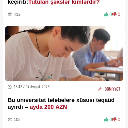
keçirib:
Tutulan şəxslər kimlərdir?
432
0
0
18:43 / 07 Avqust 2026
CƏMİYYƏT
Bu universitet tələbələrə xüsusi təqaüd
ayırdı –
ayda 200 AZN
105
0
0