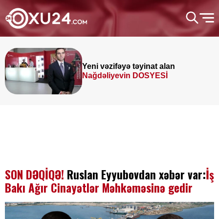
Yeni vəzifəyə təyinat alan
Nağdəliyevin DOSYESİ
SON DƏQİQƏ!
Ruslan Eyyubovdan xəbər var:
İş
Bakı Ağır Cinayətlər Məhkəməsinə gedir