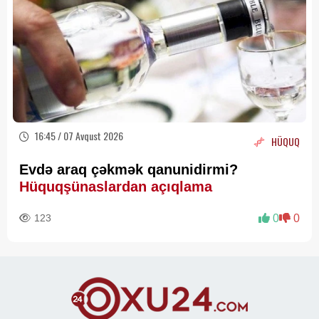
16:45 / 07 Avqust 2026
HÜQUQ
Evdə araq çəkmək qanunidirmi?
Hüquqşünaslardan açıqlama
123
0
0