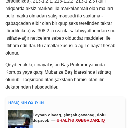
törədildikdə), 213-1.2.1, 213-1.2.2, 213-1.2.3 (külli
miqdarda aksiz markası ilə markalanmalı olan malları
belə marka olmadan satış məqsədi ilə saxlama -
qabaqcadan əlbir olan bir qrup şəxs tərəfindən təkrar
törədildikdə) və 308.2-ci (vəzifə səlahiyyətlərindən sui-
istifadə-ağır nəticələrə səbəb olduqda) maddələri ilə
ittiham edilirlər. Bu əməllər xüsusilə ağır cinayət hesab
olunur.
Qeyd edək ki, cinayət işləri Baş Prokuror yanında
Korrupsiyaya qarşı Mübarizə Baş İdarəsində istintaq
olunub. Təqsirləndirilən şəxslərin hamısı ötən ilin
dekabrından həbsdədirlər.
HƏMÇININ OXUYUN
Leysan olacaq, şimşək çaxacaq, dolu
düşəcək —
ƏHALİYƏ XƏBƏRDARLIQ