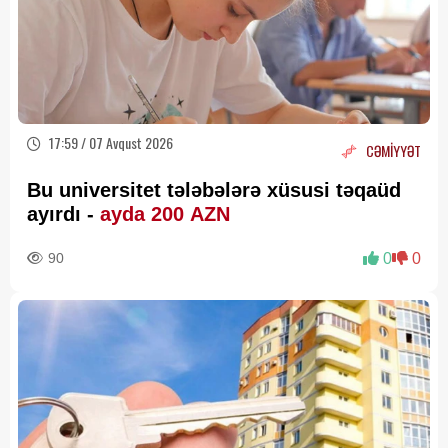
17:59 / 07 Avqust 2026
CƏMİYYƏT
Bu universitet tələbələrə xüsusi təqaüd
ayırdı -
ayda 200 AZN
90
0
0