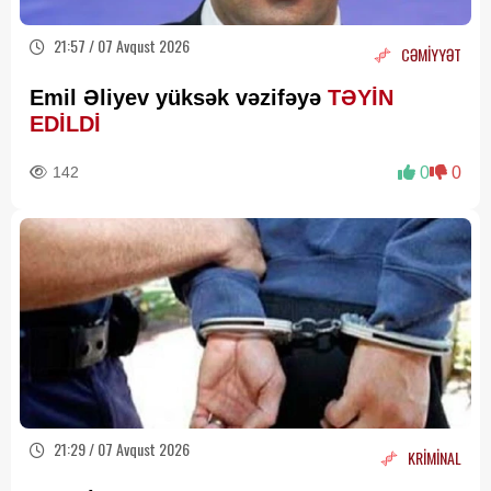
21:57 / 07 Avqust 2026
CƏMİYYƏT
Emil Əliyev yüksək vəzifəyə
TƏYİN
EDİLDİ
142
0
0
21:29 / 07 Avqust 2026
KRİMİNAL