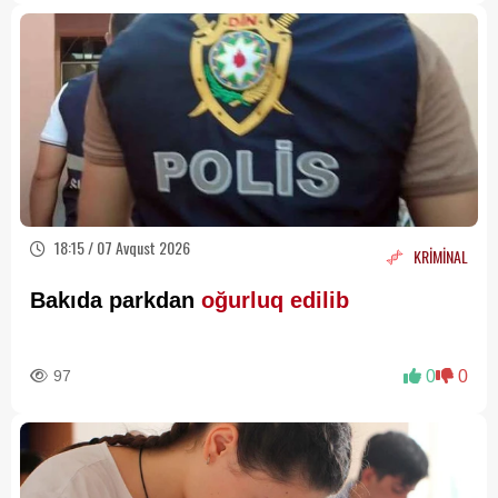
18:15 / 07 Avqust 2026
KRİMİNAL
Bakıda parkdan
oğurluq edilib
97
0
0