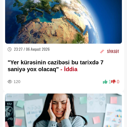
23:27 / 06 Avqust 2026
SİYASƏT
"Yer kürəsinin cazibəsi bu tarixdə 7
saniyə yox olacaq"
- İddia
120
1
0