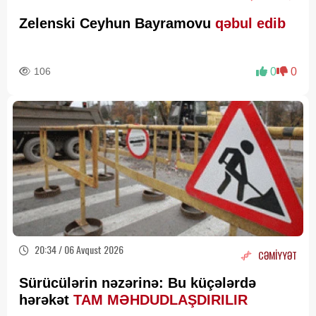
Zelenski Ceyhun Bayramovu
qəbul edib
106
0
0
20:34 / 06 Avqust 2026
CƏMİYYƏT
Sürücülərin nəzərinə: Bu küçələrdə
hərəkət
TAM MƏHDUDLAŞDIRILIR