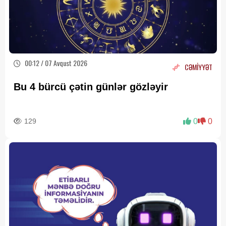
00:12 / 07 Avqust 2026
CƏMİYYƏT
Bu 4 bürcü çətin günlər gözləyir
129
0
0