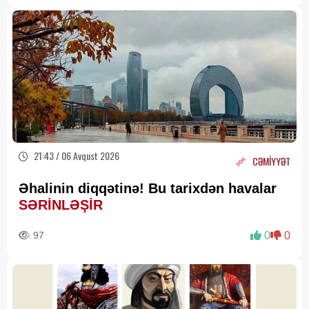
21:43 / 06 Avqust 2026
CƏMİYYƏT
Əhalinin diqqətinə! Bu tarixdən havalar
SƏRİNLƏŞİR
97
0
0