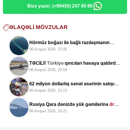
Bizə yazın: (+99450) 247 90 86
ƏLAQƏLI MÖVZULAR
Hörmüz boğazı ilə bağlı razılaşmanın
DETALLARI açıqlandı
06 Avqust 2026, 23:05
TƏCİLİ!
Türkiyə
qırıcıları havaya qaldırdı
-
Nə baş verir?
06 Avqust 2026, 20:59
62 milyon dollarlıq sənət əsərinin satışı
niyə
qalmaqala çevrildi?
06 Avqust 2026, 10:23
Rusiya Qara dənizdə yük gəmilərinə
dron
zərbələri endirib
06 Avqust 2026, 10:21