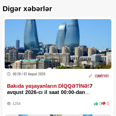
Digər xəbərlər
00:28 / 07 Avqust 2026
CƏMİYYƏT
Bakıda yaşayanların DİQQƏTİNƏ!
7
avqust 2026-cı il saat 00:00-dan
etibarən...
1254
0
0