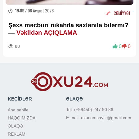
19:09 / 06 Avqust 2026
CƏMİYYƏT
Şəxs məcburi nikahda saxlanıla bilərmi?
—
Vəkildən AÇIQLAMA
88
0
0
KEÇİDLƏR
ƏLAQƏ
Tel: (+99450) 247 90 86
Ana səhifə
E-mail: oxucomsayti @gmail.com
HAQQIMIZDA
ƏLAQƏ
REKLAM