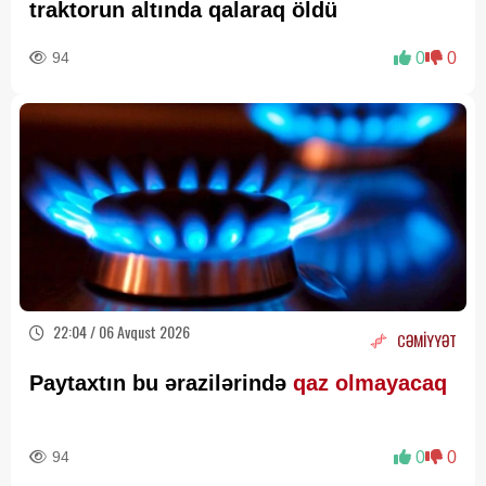
traktorun altında qalaraq öldü
94
0
0
22:04 / 06 Avqust 2026
CƏMİYYƏT
Paytaxtın bu ərazilərində
qaz olmayacaq
94
0
0