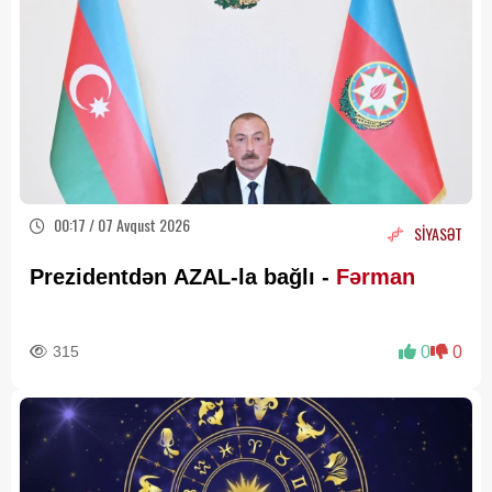
00:17 / 07 Avqust 2026
SİYASƏT
Prezidentdən AZAL-la bağlı -
Fərman
315
0
0