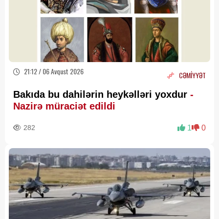
21:12 / 06 Avqust 2026
CƏMİYYƏT
Bakıda bu dahilərin heykəlləri yoxdur
-
Nazirə müraciət edildi
282
1
0