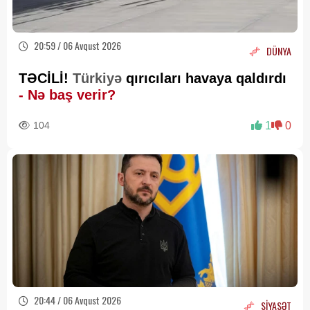
20:59 / 06 Avqust 2026
DÜNYA
TƏCİLİ!
Türkiyə
qırıcıları havaya qaldırdı
- Nə baş verir?
104
1
0
20:44 / 06 Avqust 2026
SİYASƏT