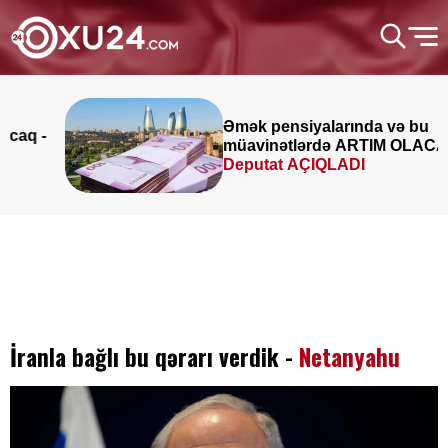
Əmək pensiyalarında və bu
müavinətlərdə ARTIM OLACAQ -
Deputat AÇIQLADI
İranla bağlı bu qərarı verdik -
Netanyahu