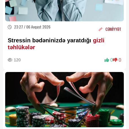
23:27 / 06 Avqust 2026
CƏMİYYƏT
Stressin bədəninizdə yaratdığı
gizli
təhlükələr
120
0
0