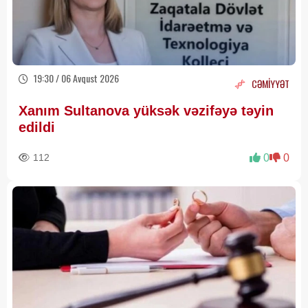
19:30 / 06 Avqust 2026
CƏMİYYƏT
Xanım Sultanova yüksək vəzifəyə təyin
edildi
112
0
0