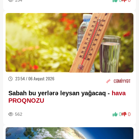
154
0
0
23:54 / 06 Avqust 2026
CƏMİYYƏT
Sabah bu yerlərə leysan yağacaq -
hava
PROQNOZU
562
0
0