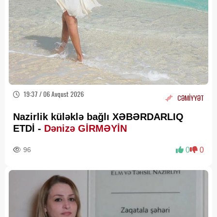
19:37 / 06 Avqust 2026
CƏMİYYƏT
Nazirlik küləklə bağlı XƏBƏRDARLIQ
ETDİ -
Dənizə GİRMƏYİN
96
0
0