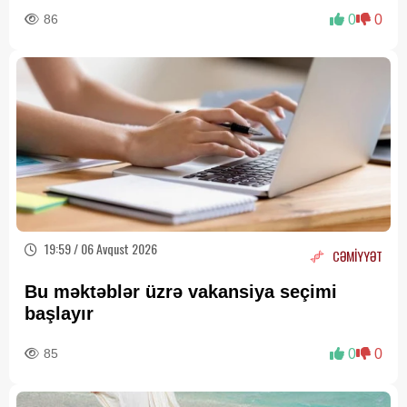
86
0
0
19:59 / 06 Avqust 2026
CƏMİYYƏT
Bu məktəblər üzrə vakansiya seçimi
başlayır
85
0
0