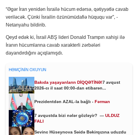
“Əgər İran yenidən İsrailə hücum edərsə, qətiyyətlə cavab
veriləcək. Çünki İsrailin özünümüdafiə hüququ var”, -
Netanyahu bildirib.
Qeyd edək ki, İsrail ABŞ lideri Donald Trampın xahişi ilə
İranın hücumlarına cavab xarakterli zərbələri
dayandırdığını açıqlamışdı.
HƏMÇININ OXUYUN
Bakıda yaşayanların DİQQƏTİNƏ!
7 avqust
2026-cı il saat 00:00-dan etibarən...
Prezidentdən AZAL-la bağlı -
Fərman
7 avqustda bizi nələr gözləyir? —
ULDUZ
FALI
Sevinc Hüseynova Səidə Bəkirqızına uduzdu