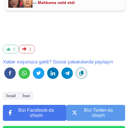
—
Məhkəmə rədd etdi
0
1
Xəbər xoşunuza gəldi? Sosial şəbəkələrdə paylaşın
İsrail
İran
Bizi Facebook-da
Bizi Twitter-da
izləyin
izləyin