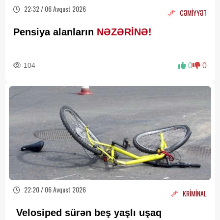
22:32 / 06 Avqust 2026
CƏMİYYƏT
Pensiya alanların
NƏZƏRİNƏ!
104
0
0
22:20 / 06 Avqust 2026
KRİMİNAL
Velosiped sürən beş yaşlı uşaq