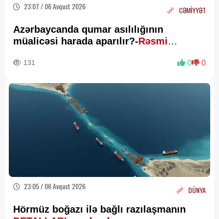
23:07 / 06 Avqust 2026
CƏMİYYƏT
Azərbaycanda qumar asılılığının
müalicəsi harada aparılır?-
Rəsmi
Açıqlama
131
0
0
23:05 / 06 Avqust 2026
DÜNYA
Hörmüz boğazı ilə bağlı razılaşmanın