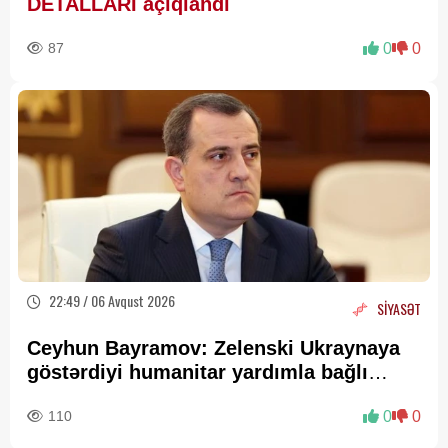
DETALLARI açıqlandı
87
0
0
22:49 / 06 Avqust 2026
SİYASƏT
Ceyhun Bayramov: Zelenski Ukraynaya
göstərdiyi humanitar yardımla bağlı
Prezident İlham Əliyevə təşəkkür edib
110
0
0