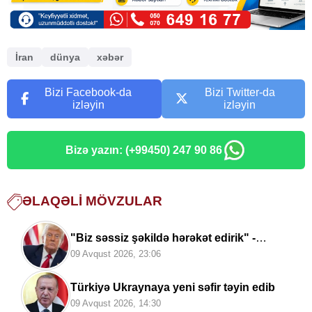
İran
dünya
xəbər
Bizi Facebook-da
Bizi Twitter-da
izləyin
izləyin
Bizə yazın: (+99450) 247 90 86
ƏLAQƏLI MÖVZULAR
"Biz səssiz şəkildə hərəkət edirik" -
Tramp
09 Avqust 2026, 23:06
Türkiyə Ukraynaya yeni səfir təyin edib
09 Avqust 2026, 14:30