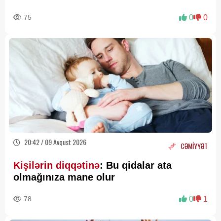
75
0
0
20:42 / 09 Avqust 2026
CƏMİYYƏT
Kişilərin diqqətinə
: Bu qidalar ata
olmağınıza mane olur
78
0
1