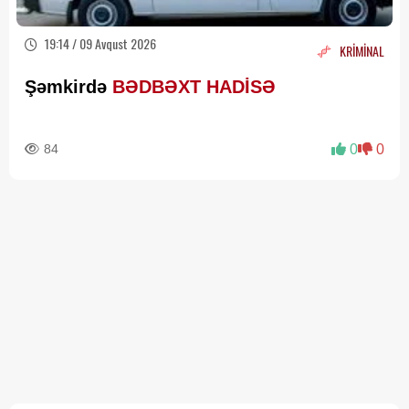
19:14 / 09 Avqust 2026
KRİMİNAL
Şəmkirdə
BƏDBƏXT HADİSƏ
84
0
0