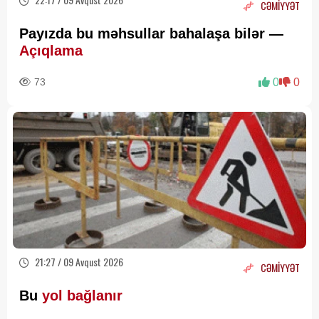
CƏMİYYƏT
Payızda bu məhsullar bahalaşa bilər —
Açıqlama
73
0
0
21:27 / 09 Avqust 2026
CƏMİYYƏT
Bu
yol bağlanır