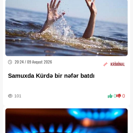
20:24 / 09 Avqust 2026
KRİMİNAL
Samuxda Kürdə bir nəfər batdı
101
0
0