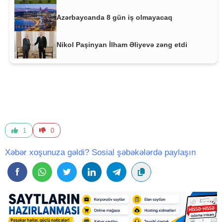
Azərbaycanda 8 gün iş olmayacaq
Nikol Paşinyan İlham Əliyevə zəng etdi
1
0
Xəbər xoşunuza gəldi? Sosial şəbəkələrdə paylaşın