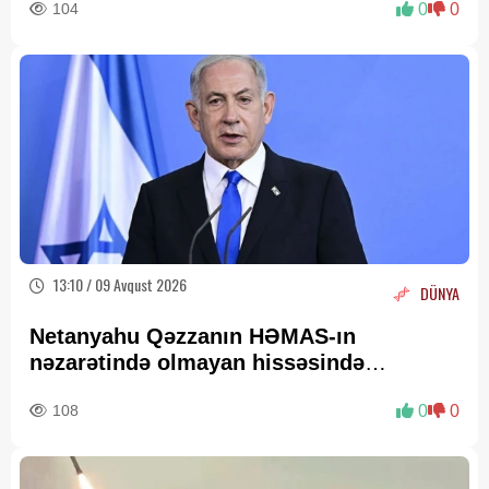
104
0
0
13:10 / 09 Avqust 2026
DÜNYA
Netanyahu Qəzzanın HƏMAS-ın
nəzarətində olmayan hissəsində
yenidənqurma işlərini təsdiqləyib
108
0
0