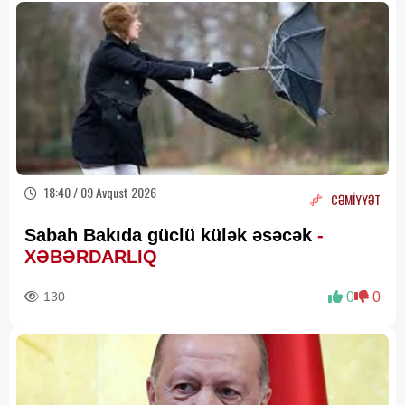
18:40 / 09 Avqust 2026
CƏMİYYƏT
Sabah Bakıda güclü külək əsəcək
-
XƏBƏRDARLIQ
130
0
0