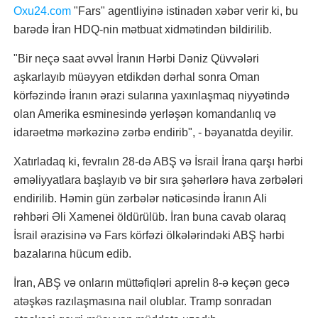
Oxu24.com
"Fars" agentliyinə istinadən xəbər verir ki, bu
barədə İran HDQ-nin mətbuat xidmətindən bildirilib.
"Bir neçə saat əvvəl İranın Hərbi Dəniz Qüvvələri
aşkarlayıb müəyyən etdikdən dərhal sonra Oman
körfəzində İranın ərazi sularına yaxınlaşmaq niyyətində
olan Amerika esminesində yerləşən komandanlıq və
idarəetmə mərkəzinə zərbə endirib", - bəyanatda deyilir.
Xatırladaq ki, fevralın 28-də ABŞ və İsrail İrana qarşı hərbi
əməliyyatlara başlayıb və bir sıra şəhərlərə hava zərbələri
endirilib. Həmin gün zərbələr nəticəsində İranın Ali
rəhbəri Əli Xamenei öldürülüb. İran buna cavab olaraq
İsrail ərazisinə və Fars körfəzi ölkələrindəki ABŞ hərbi
bazalarına hücum edib.
İran, ABŞ və onların müttəfiqləri aprelin 8-ə keçən gecə
atəşkəs razılaşmasına nail olublar. Tramp sonradan