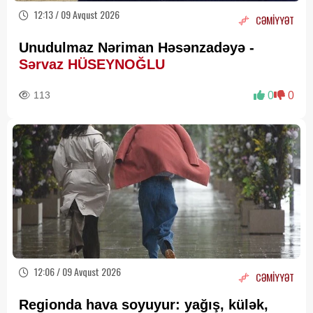
12:13 / 09 Avqust 2026
CƏMİYYƏT
Unudulmaz Nəriman Həsənzadəyə -
Sərvaz HÜSEYNOĞLU
113
0
0
12:06 / 09 Avqust 2026
CƏMİYYƏT
Regionda hava soyuyur: yağış, külək,