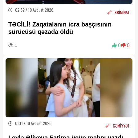
02:32 / 10 Avqust 2026
KRİMİNAL
TƏCİLİ! Zaqatalanın icra başçısının
sürücüsü qəzada öldü
1
0
0
01:11 / 10 Avqust 2026
CƏMİYYƏT
Leyla Əliyeva Fatimə üçün mahnı yazdı -