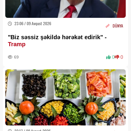
23:06 / 09 Avqust 2026
DÜNYA
"Biz səssiz şəkildə hərəkət edirik" -
Tramp
69
0
0
22:17 / 09 Avqust 2026