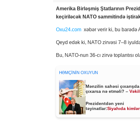
Amerika Birləşmiş Ştatlarının Prez
keçiriləcək NATO sammitində iştira
Oxu24.com
xəbər verir ki, bu barədə
Qeyd edək ki, NATO zirvəsi 7–8 iyulda
Bu, NATO-nun 36-cı zirvə toplantısı o
HƏMÇININ OXUYUN
Mənzilin sahəsi çıxarışda
çıxarsa nə etməli? –
Vəki
MÜHÜM AÇIQLAMA
Prezidentdən yeni
təyinatlar:
Siyahıda kimlər