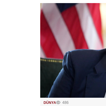
DÜNYA
486