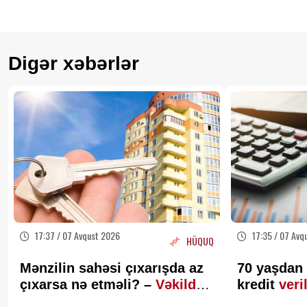
Digər xəbərlər
17:37 / 07 Avqust 2026
17:35 / 07 Avq
HÜQUQ
Mənzilin sahəsi çıxarışda az
70 yaşdan 
çıxarsa nə etməli? –
Vəkildən
kredit
veri
MÜHÜM AÇIQLAMA