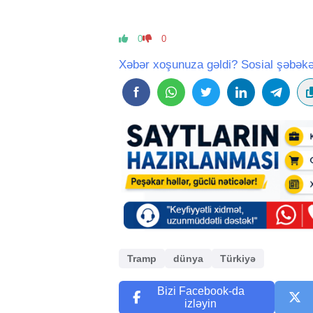
0
0
Xəbər xoşunuza gəldi? Sosial şəbəkə
Tramp
dünya
Türkiyə
Bizi Facebook-da
izləyin