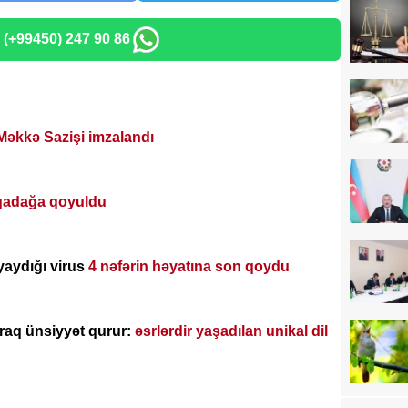
: (+99450) 247 90 86
Məkkə Sazişi imzalandı
qadağa qoyuldu
yaydığı virus
4 nəfərin həyatına son qoydu
araq ünsiyyət qurur:
əsrlərdir yaşadılan unikal dil