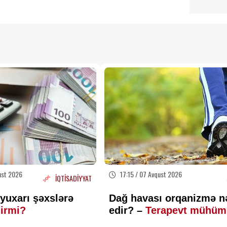
ust 2026
17:15 / 07 Avqust 2026
İQTİSADİYYAT
yuxarı şəxslərə
Dağ havası orqanizmə n
lirmi?
edir? –
Terapevt mühüm
faydaları açıqladı