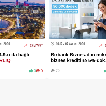
ust 2026
16:17 / 07 Avqust 2026
CƏMİYYƏT
-9-u ilə bağlı
Birbank Biznes-dən mik
RLIQ
biznes kreditinə 5%-dək
endirim
0
0
70