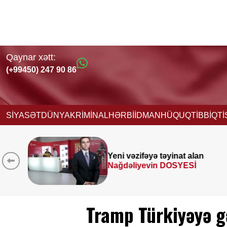
Qaynar xətt:
(+99450) 247 90 86
SİYASƏT
DÜNYA
KRİMİNAL
HƏRBİ
İDMAN
HÜQUQ
TİBB
İQT
alan
Prezident
SƏRƏNCAM
Sİ
İMZALADI
Tramp Türkiyəyə g