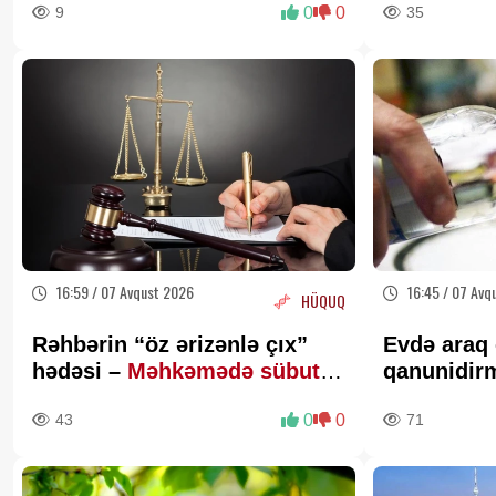
9
0
0
35
16:59 / 07 Avqust 2026
16:45 / 07 Avq
HÜQUQ
Rəhbərin “öz ərizənlə çıx”
Evdə araq
hədəsi –
Məhkəmədə sübut
qanunidir
kimi keçərlidirmi?
Hüquqşüna
43
0
0
71
açıqlama