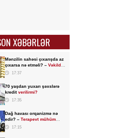
SON XƏBƏRLƏR
Mənzilin sahəsi çıxarışda az
çıxarsa nə etməli? –
Vəkildən
MÜHÜM AÇIQLAMA
17:37
70 yaşdan yuxarı şəxslərə
kredit
verilirmi?
17:35
Dağ havası orqanizmə nə
edir? –
Terapevt mühüm
faydaları açıqladı
17:15