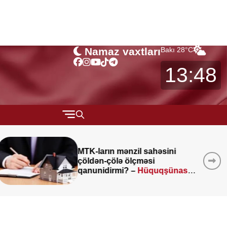
Namaz vaxtları
Bakı
28
°C
13:48
QARABAĞ
MÜSAHİBƏ
Kartdan-karta köçürmələrlə
bağlı
vacib açıqlama
MARAQLI
CƏMİYYƏT
REDAKTORUN SEÇİMİ
ÖZƏL BÖLÜM