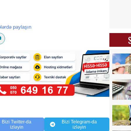
lərdə paylaşın
Bizi Twitter-da
Bizi Telegram-da
izləyin
izləyin