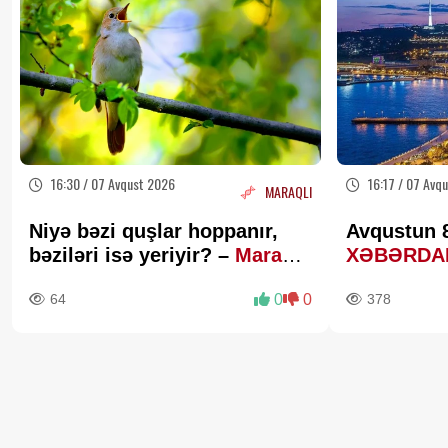
16:30 / 07 Avqust 2026
16:17 / 07 Avq
MARAQLI
Niyə bəzi quşlar hoppanır,
Avqustun 8
bəziləri isə yeriyir? –
Maraqlı
XƏBƏRDA
elmi izah
64
0
0
378