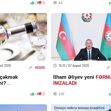
0
0
44
ust 2026
16:31 / 07 Avqust 2026
HÜQUQ
 çəkmək
İlham Əliyev yeni
FƏRM
mi?
İMZALADI
slardan
0
0
125