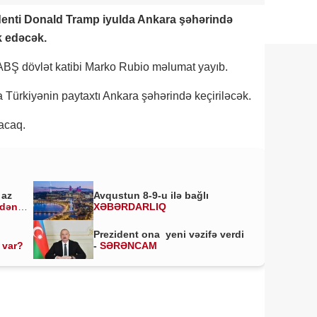
identi Donald Tramp iyulda Ankara şəhərində
k edəcək.
 ABŞ dövlət katibi Marko Rubio məlumat yayıb.
 Türkiyənin paytaxtı Ankara şəhərində keçiriləcək.
lacaq.
 az
Avqustun 8-9-u ilə bağlı
ldən
XƏBƏRDARLIQ
Prezident ona yeni vəzifə verdi
 var?
-
SƏRƏNCAM