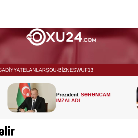
İSADİYYAT
ELANLAR
ŞOU-BİZNES
WUF13
MTK-ların mənzil sahəsini
çöldən-çölə ölçməsi
qanunidirmi? –
Hüquqşünas
xəbərdarlıq edir
əlir