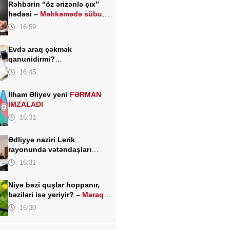
Rəhbərin “öz ərizənlə çıx”
hədəsi –
Məhkəmədə sübut
kimi keçərlidirmi?
16:59
Evdə araq çəkmək
qanunidirmi?
Hüquqşünaslardan
16:45
açıqlama
İlham Əliyev yeni
FƏRMAN
İMZALADI
16:31
Ədliyyə naziri Lerik
rayonunda vətəndaşları
qəbul edib
16:31
Niyə bəzi quşlar hoppanır,
bəziləri isə yeriyir? –
Maraqlı
elmi izah
16:30