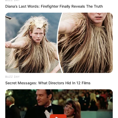
Diana’s Last Words: Firefighter Finally Reveals The Truth
17:30 / 05 Avqust 2026
HÜQUQ
Vəkil alimentlə bağlı valideynlərin bilməli
olduğu hüquqları
açıqladı
80
0
0
BUZZ DAY
Secret Messages: What Directors Hid In 12 Films