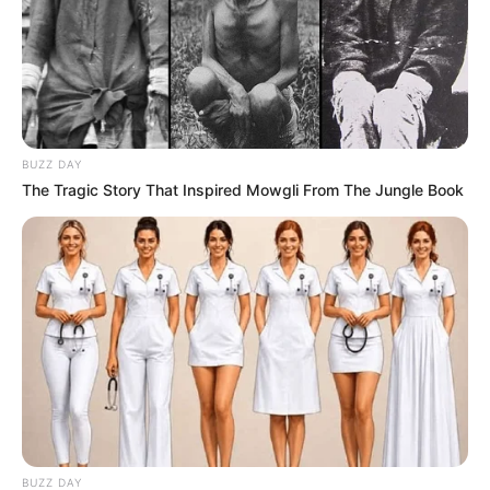
22:10 / 05 Avqust 2026
CƏMİYYƏT
Bakıda MƏSCİD
YANIR
BUZZ DAY
The Tragic Story That Inspired Mowgli From The Jungle Book
79
0
0
21:39 / 05 Avqust 2026
MARAQLI
BUZZ DAY