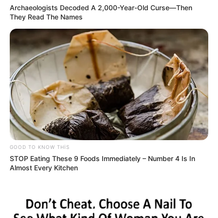
Archaeologists Decoded A 2,000-Year-Old Curse—Then
They Read The Names
19:59 / 05 Avqust 2026
ŞOU-BİZNES
"Paltarımı nə hədiyyə edirəm, nə də
satıram" — Aygün Kazımova ilə müsahibə
GOOD TO KNOW THIS
69
0
0
STOP Eating These 9 Foods Immediately – Number 4 Is In
Almost Every Kitchen