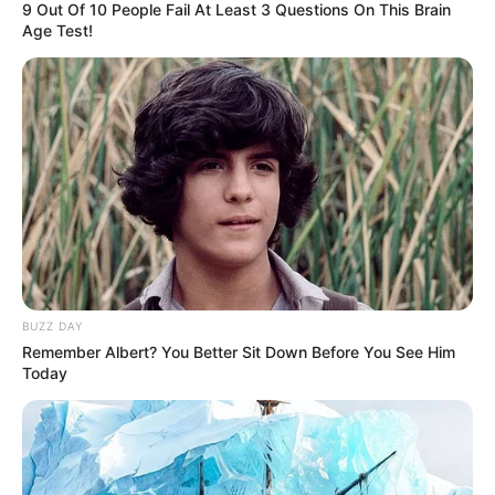
9 Out Of 10 People Fail At Least 3 Questions On This Brain
Age Test!
18:44 / 05 Avqust 2026
CƏMİYYƏT
Turistlər Azərbaycanda ən çox nədən
narazıdırlar?
- ARAŞDIRMA
79
0
0
BUZZ DAY
Remember Albert? You Better Sit Down Before You See Him
Today
18:29 / 05 Avqust 2026
CƏMİYYƏT