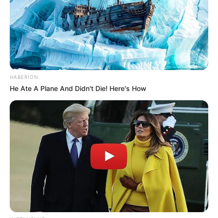
Sərnişinin əlavə 1 manat 20 qəpik xərcini
metropoliten ödəyəcək? -
VİDEO
97
0
0
HABERION
He Ate A Plane And Didn't Die! Here's How
18:15 / 05 Avqust 2026
CƏMİYYƏT
Kolleclərdə ən yüksək təhsil haqqı olan
ixtisaslar
- SİYAHI
95
0
0