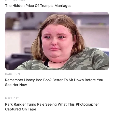
The Hidden Price Of Trump's Marriages
93
0
0
16:45 / 05 Avqust 2026
HABERION
SİYASƏT
Remember Honey Boo Boo? Better To Sit Down Before You
See Her Now
“İsrailə dedik ki, etdiyiniz əməl doğru
deyil” -
Hikmət Hacıyev detalları AÇDI
BUZZ DAY
118
0
1
Park Ranger Turns Pale Seeing What This Photographer
Captured On Tape