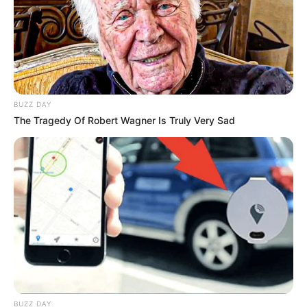
BUZZ DAY
The Tragedy Of Robert Wagner Is Truly Very Sad
22:24 / 05 Avqust 2026
CƏMİYYƏT
Daha üç küçədə
təmir işlərinə başlanılır
82
0
0
BUZZ DAY