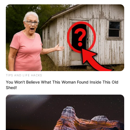
102
0
0
TIPS AND LIFE HACKS
You Won't Believe What This Woman Found Inside This Old
Shed!