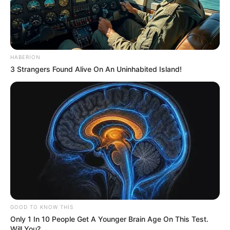
HABERION
16:12 / 05 Avqust 2026
3 Strangers Found Alive On An Uninhabited Island!
CƏMİYYƏT
Nigar Fərhadın əri
həbs edildi
107
0
0
GOOD TO KNOW THIS
KEÇİDLƏR
ƏLAQƏ
Only 1 In 10 People Get A Younger Brain Age On This Test.
Will You?