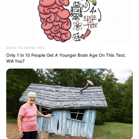
Digər xəbərlər
GOOD TO KNOW THIS
Only 1 In 10 People Get A Younger Brain Age On This Test.
Will You?
00:51 / 06 Avqust 2026
DÜNYA
İndoneziya sahillərində
zəlzələ oldu