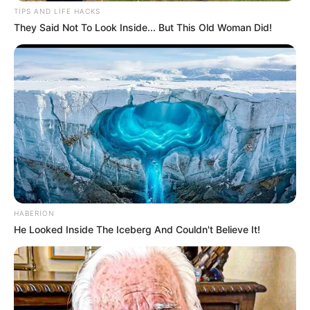
TIPS AND LIFE HACKS
They Said Not To Look Inside... But This Old Woman Did!
12
0
0
23:09 / 05 Avqust 2026
CƏMİYYƏT
HABERION
He Looked Inside The Iceberg And Couldn't Believe It!
Mal ətinin qiymətində dəyişiklik oldu -
VİDEO
70
0
0