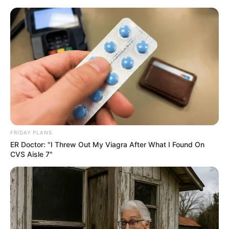
ühüm qərar:
Zakir Həsənov Hava 
vranış qaydaları
Komandanlığına tapşır
VİDEO
FRIDAY PLANS
ER Doctor: "I Threw Out My Viagra After What I Found On
CVS Aisle 7"
​Yaşlandıqca daha da gözəlləşən 4 bürc