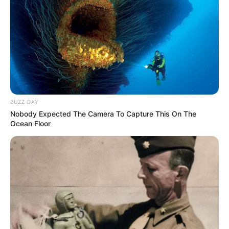
Prezidentin fərmanı hansı dəyişikliklərə səbəb
olacaq? -
AÇIQLAMA
SON DƏQİQƏ
!Yüksək vəzifəyə təyinat var
SON DƏQİQƏ!
SOCAR-da işləyənlərə mühüm
xəbər:
kütləvi ixtisarlarla bağlı...
BUZZ DAY
Nobody Expected The Camera To Capture This On The
Ocean Floor
0
0
Xəbər xoşunuza gəldi? Sosial şəbəkələrdə paylaşın