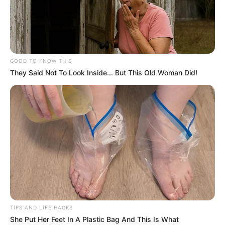
GOOD TO KNOW THIS
They Said Not To Look Inside... But This Old Woman Did!
CƏMİYYƏT
520
08.06.2026, 23:22
Bəzi insanlar illər keçdikcə cazibəsini itirmək əvəzinə
daha da gözəl görünməyə başlayırlar. Astrologiyaya görə,
TIPS AND LIFE HACKS
bəzi bürclər yaşın gətirdiyi təcrübə, özünəinam və daxili
She Put Her Feet In A Plastic Bag And This Is What