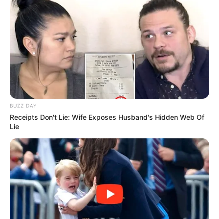
BUZZ DAY
Receipts Don't Lie: Wife Exposes Husband's Hidden Web Of
Lie
gözəllik və harmoniya
4 bürc
Bizi Facebook-da
Bizi Twitter-da
izləyin
izləyin
Bizə yazın: (+99450) 247 90 86