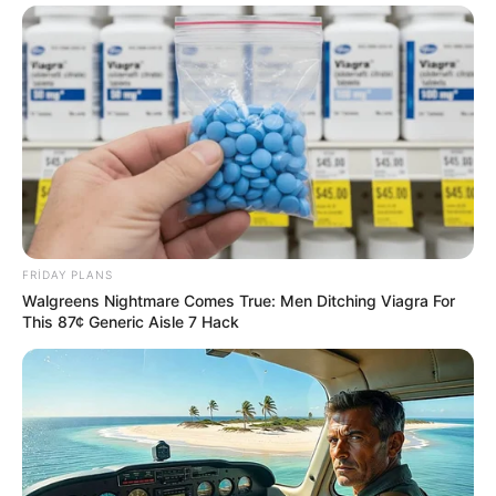
16:31 / 05 Avqust 2026
SİYASƏT
FRIDAY PLANS
Sosial şəbəkələrdə valideyn nəzarəti
Walgreens Nightmare Comes True: Men Ditching Viagra For
məcburi olacaq
This 87¢ Generic Aisle 7 Hack
99
0
0