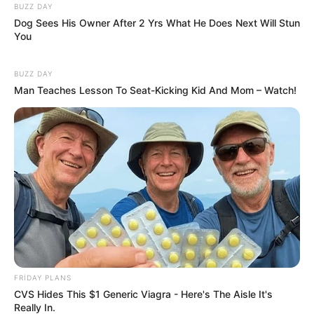
BUZZ DAY
19:28 / 05 Avqust 2026
Dog Sees His Owner After 2 Yrs What He Does Next Will Stun
DÜNYA
You
TƏCİLİ! Qardaş ölkə kritik sistemi Bakıya
təhvil verdi -
Tarixdə İLK
BUZZ DAY
Man Teaches Lesson To Seat-Kicking Kid And Mom – Watch!
108
0
0
19:14 / 05 Avqust 2026
FRIDAY PLANS
SİYASƏT
CVS Hides This $1 Generic Viagra - Here's The Aisle It's
Really In.
ABŞ və İran arasında
kritik 48 saat