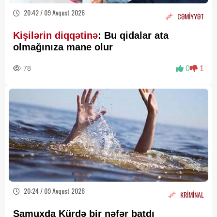
20:42 / 09 Avqust 2026
CƏMİYYƏT
Kişilərin diqqətinə
: Bu qidalar ata
olmağınıza mane olur
78
0
1
20:24 / 09 Avqust 2026
KRİMİNAL
Samuxda Kürdə bir nəfər batdı