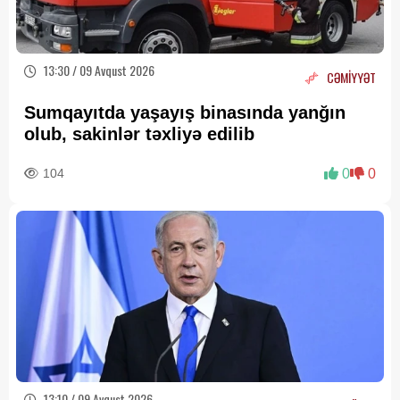
13:30 / 09 Avqust 2026
CƏMİYYƏT
Sumqayıtda yaşayış binasında yanğın
olub, sakinlər təxliyə edilib
104
0
0
13:10 / 09 Avqust 2026