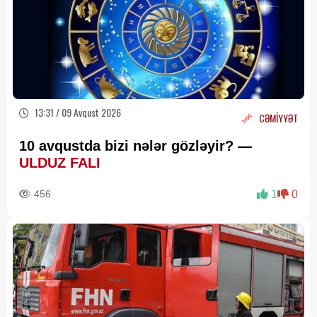
13:31 / 09 Avqust 2026
CƏMİYYƏT
10 avqustda bizi nələr gözləyir? —
ULDUZ FALI
456
1
0