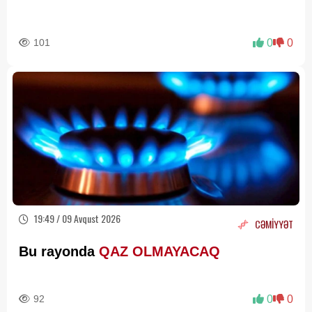
101
0
0
19:49 / 09 Avqust 2026
CƏMİYYƏT
Bu rayonda
QAZ OLMAYACAQ
92
0
0