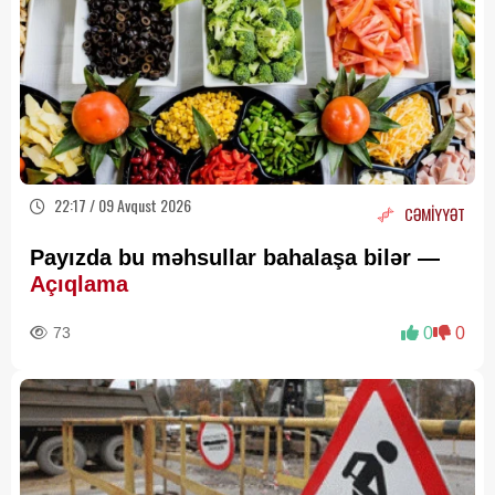
22:17 / 09 Avqust 2026
CƏMİYYƏT
Payızda bu məhsullar bahalaşa bilər —
Açıqlama
73
0
0