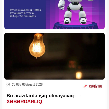
23:06 / 09 Avqust 2026
CƏMİYYƏT
Bu ərazilərdə işıq olmayacaq —
XƏBƏRDARLIQ