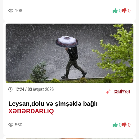
108
0
0
12:24 / 09 Avqust 2026
CƏMİYYƏT
Leysan,dolu və şimşəklə bağlı
XƏBƏRDARLIQ
560
0
0