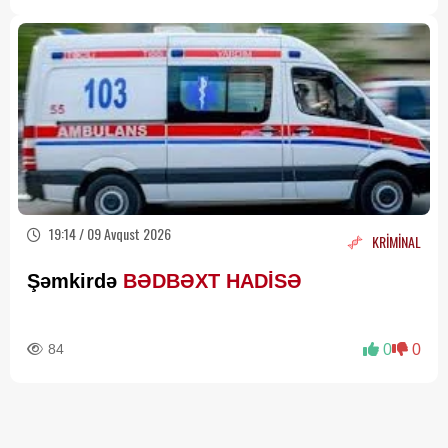
19:14 / 09 Avqust 2026
KRİMİNAL
Şəmkirdə
BƏDBƏXT HADİSƏ
84
0
0