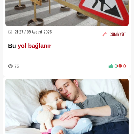
21:27 / 09 Avqust 2026
CƏMİYYƏT
Bu
yol bağlanır
75
0
0