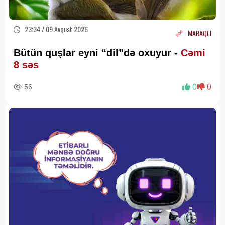
23:34 / 09 Avqust 2026
MARAQLI
Bütün quşlar eyni “dil”də oxuyur -
Cəmi
8 səs
56
0
0