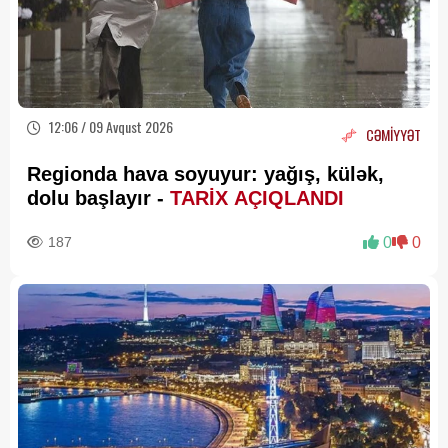
12:06 / 09 Avqust 2026
CƏMİYYƏT
Regionda hava soyuyur: yağış, külək,
dolu başlayır -
TARİX AÇIQLANDI
187
0
0