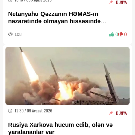
DÜNYA
Netanyahu Qəzzanın HƏMAS-ın
nəzarətində olmayan hissəsində
yenidənqurma işlərini təsdiqləyib
108
0
0
12:30 / 09 Avqust 2026
DÜNYA
Rusiya Xarkova hücum edib, ölən və
yaralananlar var