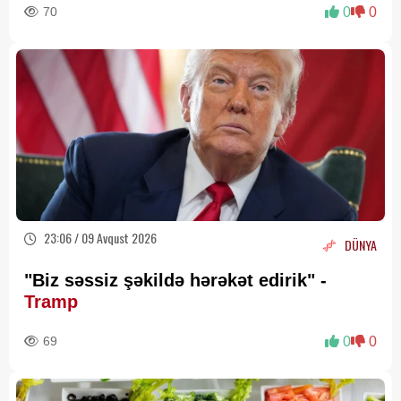
70
0
0
23:06 / 09 Avqust 2026
DÜNYA
"Biz səssiz şəkildə hərəkət edirik" -
Tramp
69
0
0