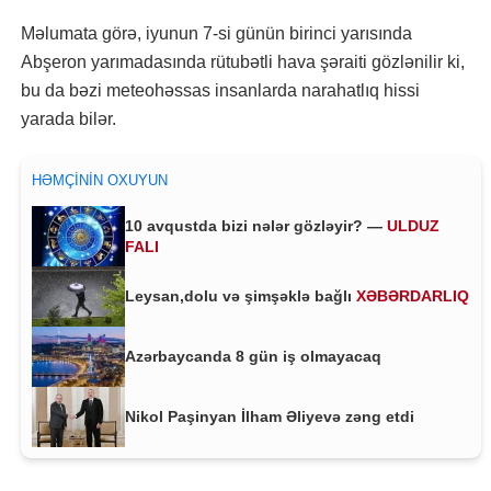
Məlumata görə, iyunun 7-si günün birinci yarısında
Abşeron yarımadasında rütubətli hava şəraiti gözlənilir ki,
bu da bəzi meteohəssas insanlarda narahatlıq hissi
yarada bilər.
HƏMÇININ OXUYUN
10 avqustda bizi nələr gözləyir? —
ULDUZ
FALI
Leysan,dolu və şimşəklə bağlı
XƏBƏRDARLIQ
Azərbaycanda 8 gün iş olmayacaq
Nikol Paşinyan İlham Əliyevə zəng etdi