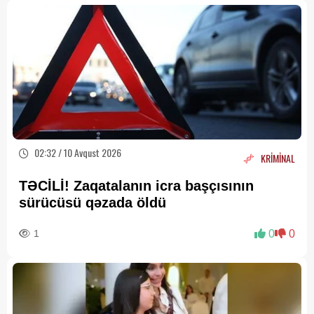
02:32 / 10 Avqust 2026
KRİMİNAL
TƏCİLİ! Zaqatalanın icra başçısının
sürücüsü qəzada öldü
1
0
0