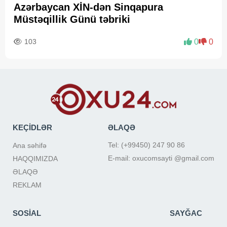
Azərbaycan XİN-dən Sinqapura
Müstəqillik Günü təbriki
103
0
0
KEÇİDLƏR
ƏLAQƏ
Tel: (+99450) 247 90 86
Ana səhifə
E-mail: oxucomsayti @gmail.com
HAQQIMIZDA
ƏLAQƏ
REKLAM
SOSİAL
SAYĞAC