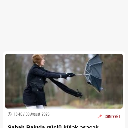
18:40 / 09 Avqust 2026
CƏMİYYƏT
Sabah Bakıda güclü külək əsəcək
-