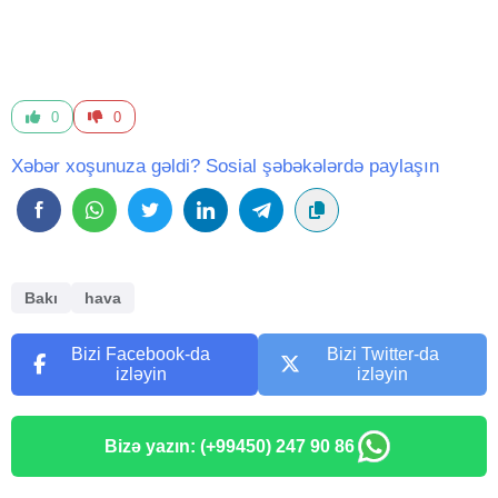
0
0
Xəbər xoşunuza gəldi? Sosial şəbəkələrdə paylaşın
Bakı
hava
Bizi Facebook-da
Bizi Twitter-da
izləyin
izləyin
Bizə yazın: (+99450) 247 90 86