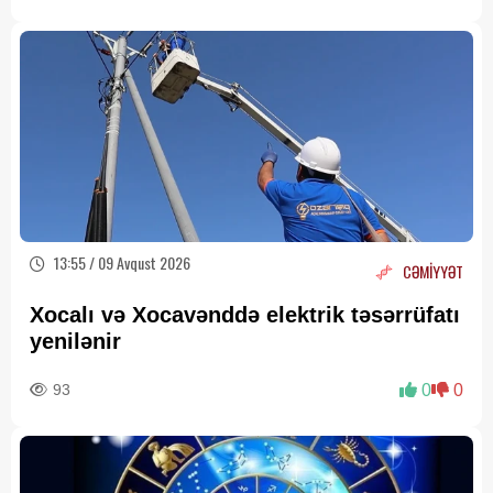
13:55 / 09 Avqust 2026
CƏMİYYƏT
Xocalı və Xocavənddə elektrik təsərrüfatı
yenilənir
93
0
0