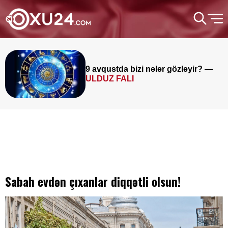
 nələr gözləyir? —
Müəllimlərin diq
saat 11:00-dan 
Sabah evdən çıxanlar diqqətli olsun!