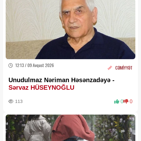
12:13 / 09 Avqust 2026
CƏMİYYƏT
Unudulmaz Nəriman Həsənzadəyə -
Sərvaz HÜSEYNOĞLU
113
0
0