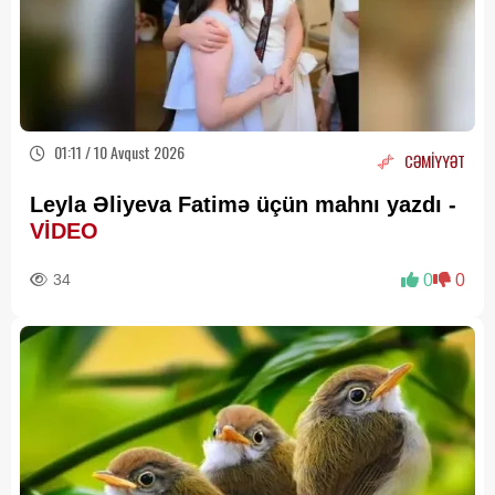
01:11 / 10 Avqust 2026
CƏMİYYƏT
Leyla Əliyeva Fatimə üçün mahnı yazdı -
VİDEO
34
0
0