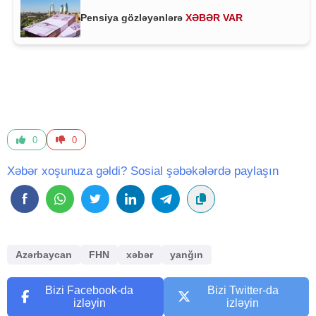
Pensiya gözləyənlərə
XƏBƏR VAR
0
0
Xəbər xoşunuza gəldi? Sosial şəbəkələrdə paylaşın
Azərbaycan
FHN
xəbər
yanğın
Bizi Facebook-da
Bizi Twitter-da
izləyin
izləyin