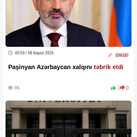
09:59 / 08 Avqust 2026
SİYASƏT
Paşinyan Azərbaycan xalqını
təbrik etdi
85
1
0