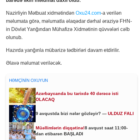
barədə ilkin məlumat daxil olub.
Nazirliyin Mətbuat xidmətindən
Oxu24.com
-a verilən
məlumata görə, məlumatla əlaqədar dərhal əraziyə FHN-
in Dövlət Yanğından Mühafizə Xidmətinin qüvvələri cəlb
olunub.
Hazırda yanğınla mübarizə tədbirləri davam etdirilir.
Əlavə məlumat veriləcək.
HƏMÇININ OXUYUN
Azərbaycanda bu tarixdə 40 dərəcə isti
OLACAQ
9 avqustda bizi nələr gözləyir? —
ULDUZ FALI
Müəllimlərin diqqətinə!
8 avqust saat 11:00-
dan etibarən BAŞLADI