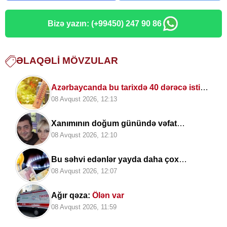
Bizə yazın: (+99450) 247 90 86
ƏLAQƏLI MÖVZULAR
Azərbaycanda bu tarixdə 40 dərəcə isti
OLACAQ
08 Avqust 2026, 12:13
Xanımının doğum günündə vəfat
edibmiş...
08 Avqust 2026, 12:10
Bu səhvi edənlər yayda daha çox
kommunal
ödəniş edir
08 Avqust 2026, 12:07
Ağır qəza:
Ölən var
08 Avqust 2026, 11:59