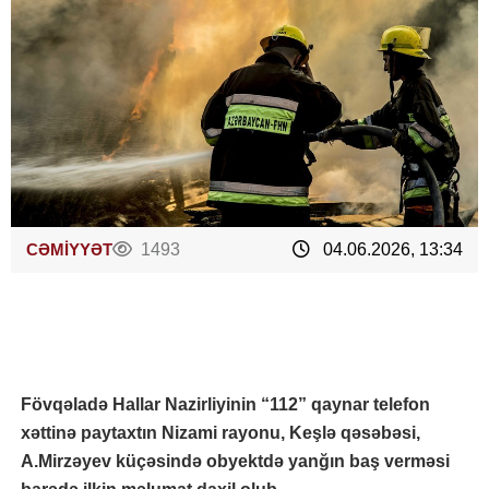
CƏMİYYƏT
1493
04.06.2026, 13:34
Fövqəladə Hallar Nazirliyinin “112” qaynar telefon
xəttinə paytaxtın Nizami rayonu, Keşlə qəsəbəsi,
A.Mirzəyev küçəsində obyektdə yanğın baş verməsi