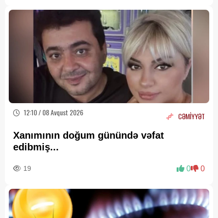
12:10 / 08 Avqust 2026
CƏMİYYƏT
Xanımının doğum günündə vəfat
edibmiş...
19
0
0