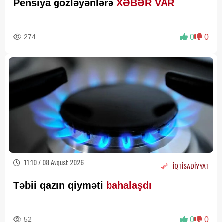
Pensiya gözləyənlərə
XƏBƏR VAR
274
0
0
11:10 / 08 Avqust 2026
İQTİSADİYYAT
Təbii qazın qiyməti
bahalaşdı
52
0
0