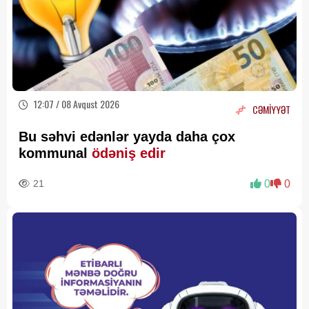
12:07 / 08 Avqust 2026
CƏMİYYƏT
Bu səhvi edənlər yayda daha çox
kommunal
ödəniş edir
21
0
0