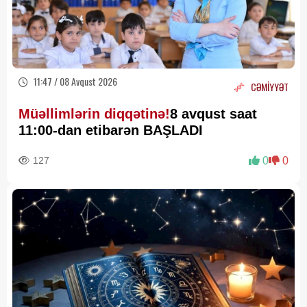
11:47 / 08 Avqust 2026
CƏMİYYƏT
Müəllimlərin diqqətinə!
8 avqust saat
11:00-dan etibarən BAŞLADI
127
0
0