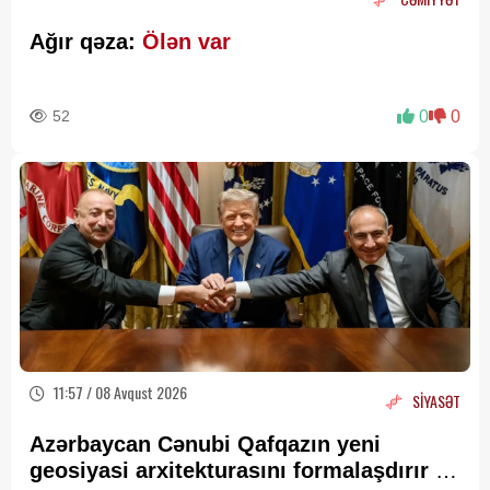
Ağır qəza:
Ölən var
52
0
0
11:57 / 08 Avqust 2026
SİYASƏT
Azərbaycan Cənubi Qafqazın yeni
geosiyasi arxitekturasını formalaşdırır –