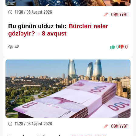
11:30 / 08 Avqust 2026
CƏMİYYƏT
Bu günün ulduz falı:
Bürcləri nələr
gözləyir? – 8 avqust
48
0
0
11:28 / 08 Avqust 2026
CƏMİYYƏT