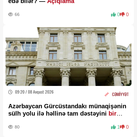
edə bilər? —
Açıqlama
66
0
0
09:20 / 08 Avqust 2026
CƏMİYYƏT
Azərbaycan Gürcüstandakı münaqişənin
sülh yolu ilə həllinə tam dəstəyini
bir
daha təsdiqləyib
80
1
0