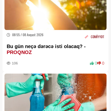
08:55 / 08 Avqust 2026
CƏMİYYƏT
Bu gün neçə dərəcə isti olacaq? -
PROQNOZ
106
0
0