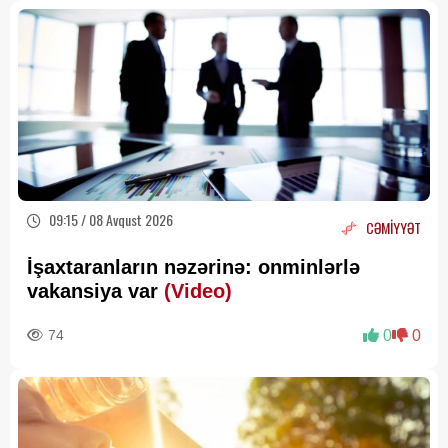
09:15 / 08 Avqust 2026
CƏMİYYƏT
İşaxtaranların nəzərinə: onminlərlə
vakansiya var
(Video)
74
0
0