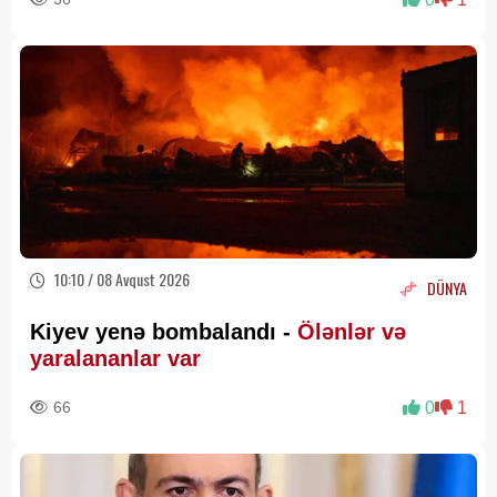
10:10 / 08 Avqust 2026
DÜNYA
Kiyev yenə bombalandı -
Ölənlər və
yaralananlar var
66
0
1