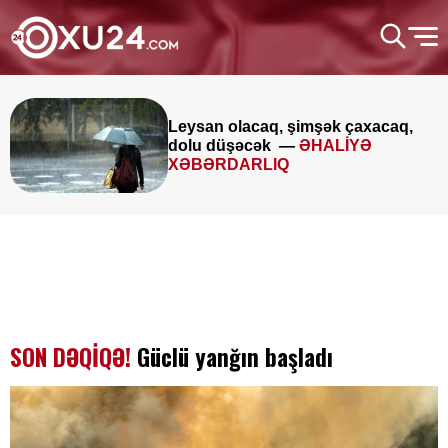
Leysan olacaq, şimşək çaxacaq,
dolu düşəcək —
ƏHALİYƏ
XƏBƏRDARLIQ
SON DƏQİQƏ!
Güclü yanğın başladı