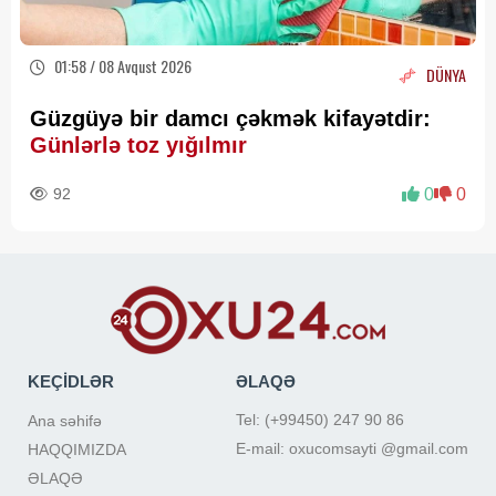
01:58 / 08 Avqust 2026
DÜNYA
Güzgüyə bir damcı çəkmək kifayətdir:
Günlərlə toz yığılmır
92
0
0
KEÇİDLƏR
ƏLAQƏ
Tel: (+99450) 247 90 86
Ana səhifə
E-mail: oxucomsayti @gmail.com
HAQQIMIZDA
ƏLAQƏ