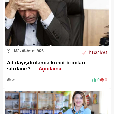
11:50 / 08 Avqust 2026
İQTİSADİYYAT
Ad dəyişdiriləndə kredit borcları
sıfırlanır? —
Açıqlama
39
0
0