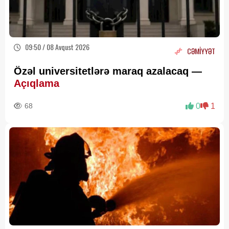
09:50 / 08 Avqust 2026
CƏMİYYƏT
Özəl universitetlərə maraq azalacaq —
Açıqlama
68
0
1