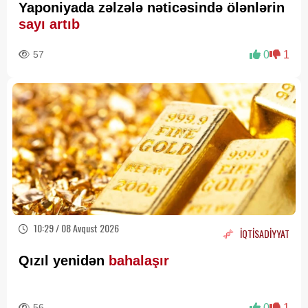
Yaponiyada zəlzələ nəticəsində ölənlərin
sayı artıb
57
0
1
10:29 / 08 Avqust 2026
İQTİSADİYYAT
Qızıl yenidən
bahalaşır
56
0
1