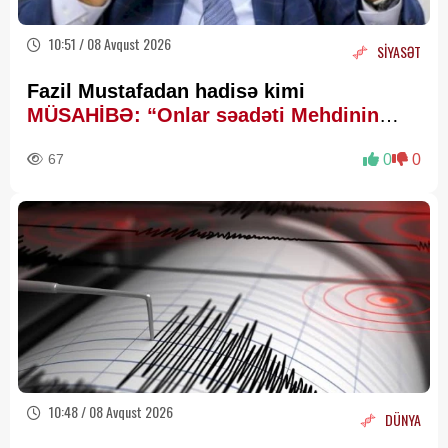
10:51 / 08 Avqust 2026
SİYASƏT
Fazil Mustafadan hadisə kimi
MÜSAHİBƏ: “Onlar səadəti Mehdinin
zühurunda axtarır”
67
0
0
10:48 / 08 Avqust 2026
DÜNYA