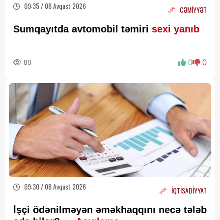
09:35 / 08 Avqust 2026
CƏMİYYƏT
Sumqayıtda avtomobil təmiri
sexi yanıb
80
0
0
09:30 / 08 Avqust 2026
İQTİSADİYYAT
İşçi ödənilməyən əməkhaqqını necə tələb