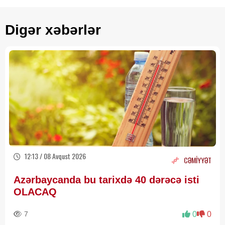
Digər xəbərlər
12:13 / 08 Avqust 2026
CƏMİYYƏT
Azərbaycanda bu tarixdə 40 dərəcə isti
OLACAQ
7
0
0