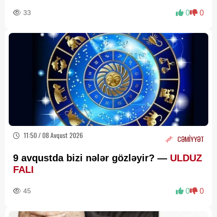
RƏY
33
0
0
11:50 / 08 Avqust 2026
CƏMİYYƏT
9 avqustda bizi nələr gözləyir? —
ULDUZ
FALI
45
0
0