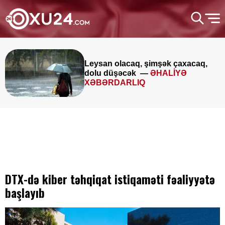
Leysan olacaq, şimşək çaxacaq,
dolu düşəcək —
ƏHALİYƏ
XƏBƏRDARLIQ
DTX-də kiber təhqiqat istiqaməti fəaliyyətə
başlayıb