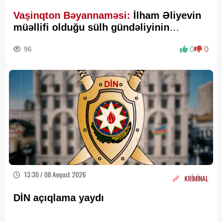
Vaşinqton Bəyannaməsi:
İlham Əliyevin
müəllifi olduğu sülh gündəliyinin
beynəlxalq miqyasda təsdiqi
96
0
0
13:30 / 08 Avqust 2026
KRİMİNAL
DİN açıqlama yaydı