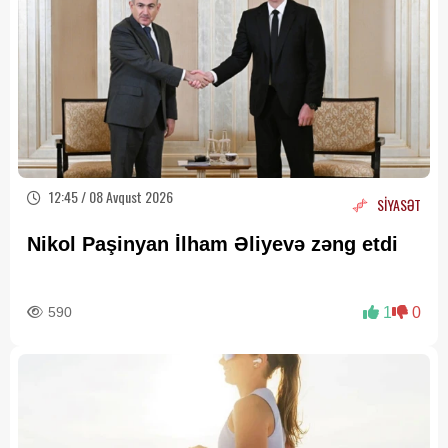
12:45 / 08 Avqust 2026
SİYASƏT
Nikol Paşinyan İlham Əliyevə zəng etdi
590
1
0