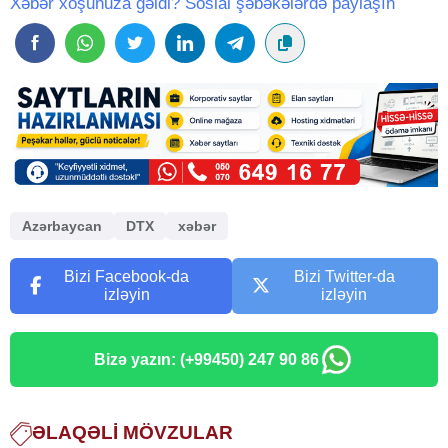
Xəbər xoşunuza gəldi? Sosial şəbəkələrdə paylaşın
Azərbaycan
DTX
xəbər
Bizi Facebook-da
Bizi Twitter-da
izləyin
izləyin
Bizə yazın: (+99450) 247 90 86
ƏLAQƏLI MÖVZULAR