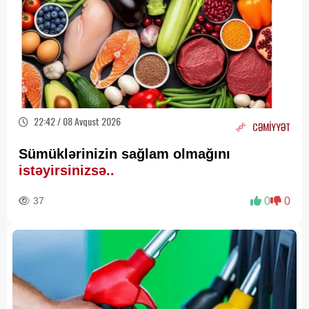
22:42 / 08 Avqust 2026
CƏMİYYƏT
Sümüklərinizin sağlam olmağını
istəyirsinizsə..
37
0
0