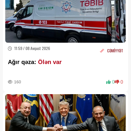
11:59 / 08 Avqust 2026
CƏMİYYƏT
Ağır qəza:
Ölən var
160
0
0