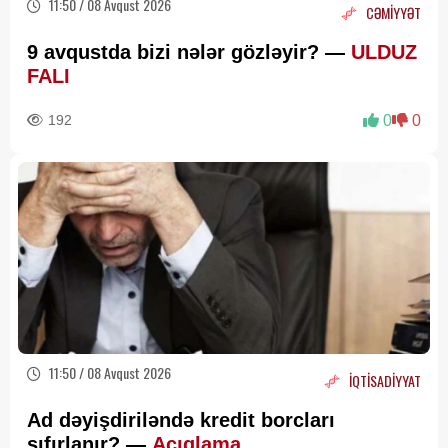
11:50 / 08 Avqust 2026
CƏMİYYƏT
9 avqustda bizi nələr gözləyir? —
ULDUZ
FALI
192
0
0
11:50 / 08 Avqust 2026
İQTİSADİYYAT
Ad dəyişdiriləndə kredit borcları
sıfırlanır? —
Açıqlama