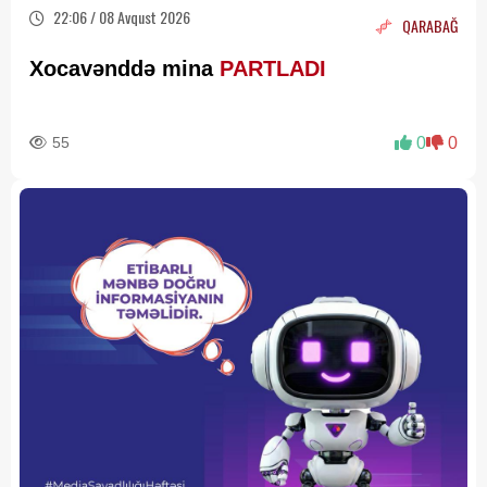
22:06 / 08 Avqust 2026
QARABAĞ
Xocavənddə mina
PARTLADI
55
0
0