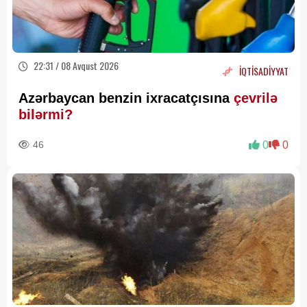
22:31 / 08 Avqust 2026
İQTİSADİYYAT
Azərbaycan benzin ixracatçısına
çevrilə
bilərmi?
46
0
0