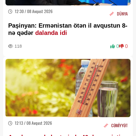
12:30 / 08 Avqust 2026
DÜNYA
Paşinyan: Ermənistan ötən il avqustun 8-
nə qədər
dalanda idi
118
0
0
12:13 / 08 Avqust 2026
CƏMİYYƏT