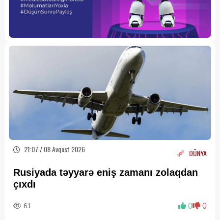
21:07 / 08 Avqust 2026
DÜNYA
Rusiyada təyyarə eniş zamanı zolaqdan
çıxdı
61
0
0