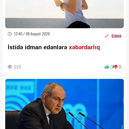
12:45 / 08 Avqust 2026
İDMAN
İstidə idman edənlərə
xəbərdarlıq
113
0
0