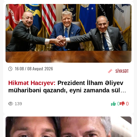
16:08 / 08 Avqust 2026
SİYASƏT
Hikmət Hacıyev:
Prezident İlham Əliyev
müharibəni qazandı, eyni zamanda sülhü
də qazandı - VİDEO
139
0
0