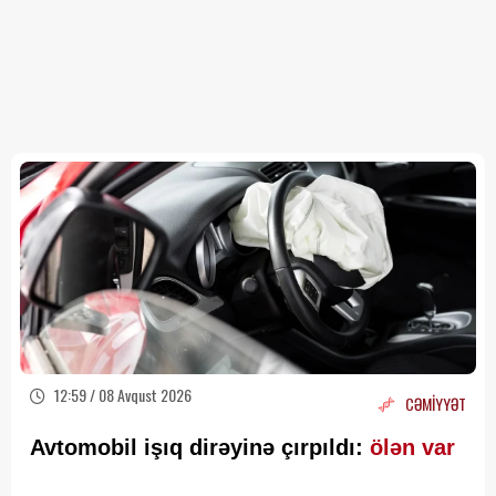
12:59 / 08 Avqust 2026
CƏMİYYƏT
Avtomobil işıq dirəyinə çırpıldı:
ölən var