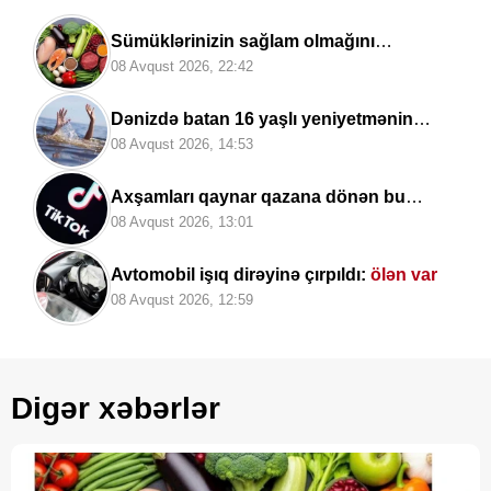
Sümüklərinizin sağlam olmağını
istəyirsinizsə..
08 Avqust 2026, 22:42
Dənizdə batan 16 yaşlı yeniyetmənin
meyiti tapılıb
08 Avqust 2026, 14:53
Axşamları qaynar qazana dönən bu
platforma bir zümrə qadınlarla dolu olur...
08 Avqust 2026, 13:01
Avtomobil işıq dirəyinə çırpıldı:
ölən var
08 Avqust 2026, 12:59
Digər xəbərlər