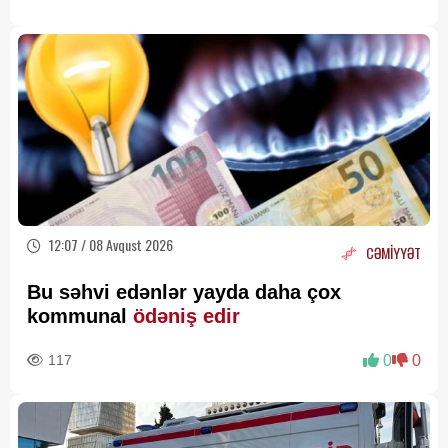
12:07 / 08 Avqust 2026
CƏMİYYƏT
Bu səhvi edənlər yayda daha çox
kommunal
ödəniş edir
117
0
0