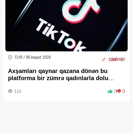
13:01 / 08 Avqust 2026
CƏMİYYƏT
Axşamları qaynar qazana dönən bu
platforma bir zümrə qadınlarla dolu
olur...
112
0
0