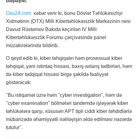
başlayıb.
Oxu24.com
xəbər verir ki, bunu Dövlət Təhlükəsizliyi
Xidmətinin (DTX) Milli Kibertəhlükəsizlik Mərkəzinin rəisi
Davud Rüstəmov Bakıda keçirilən IV Milli
Kibertəhlükəsizlik Forumu çərçivəsində panel
müzakirələrində bildirib.
O qeyd edib ki, kiber təhqiqatın həm prosessual kiber
təhqiqat, yəni istintaq hissəsi, baxış-axtarış tədbirləri, həm
də kiber tədqiqat hissəsi birgə şəkildə fəaliyyət
göstərəcək:
"Bu istiqamət üzrə həm "cyber investigation", həm də
"cyber examination" bölmələri tandemdə işləyərək kiber
təhlükələrə qarşı, xüsusən APT tipli ciddi kiber təhdidlərlə
mübarizədə əhəmiyyətli irəliləyişin əldə edilməsi nəzərdə
tutulur".