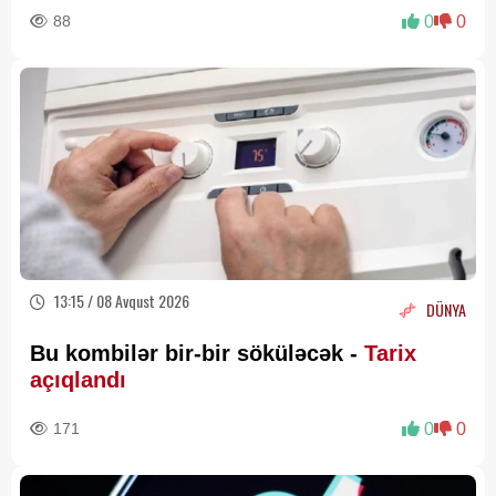
88
0
0
13:15 / 08 Avqust 2026
DÜNYA
Bu kombilər bir-bir söküləcək -
Tarix
açıqlandı
171
0
0