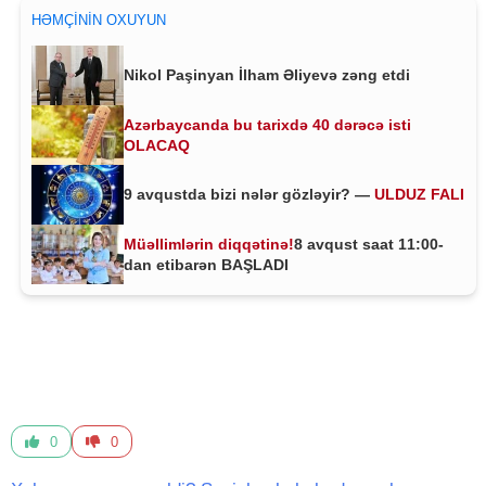
HƏMÇININ OXUYUN
Nikol Paşinyan İlham Əliyevə zəng etdi
Azərbaycanda bu tarixdə 40 dərəcə isti
OLACAQ
9 avqustda bizi nələr gözləyir? —
ULDUZ FALI
Müəllimlərin diqqətinə!
8 avqust saat 11:00-
dan etibarən BAŞLADI
0
0