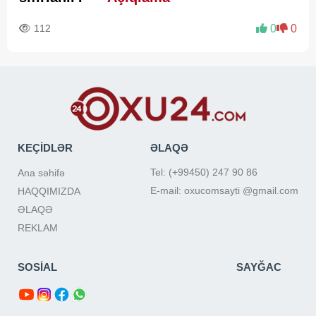
112
0
0
KEÇİDLƏR
ƏLAQƏ
Tel: (+99450) 247 90 86
Ana səhifə
E-mail: oxucomsayti @gmail.com
HAQQIMIZDA
ƏLAQƏ
REKLAM
SOSİAL
SAYĞAC