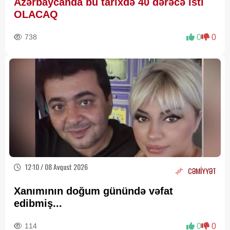
Azərbaycanda bu tarixdə 40 dərəcə isti
OLACAQ
738
0
0
12:10 / 08 Avqust 2026
CƏMİYYƏT
Xanımının doğum günündə vəfat
edibmiş...
114
0
0