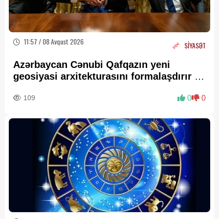
11:57 / 08 Avqust 2026
SİYASƏT
Azərbaycan Cənubi Qafqazın yeni
geosiyasi arxitekturasını formalaşdırır –
RƏY
109
0
0