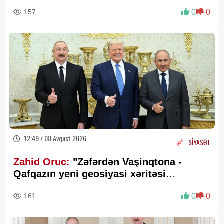
157
0
0
12:49 / 08 Avqust 2026
SİYASƏT
Zahid Oruc:
"Zəfərdən Vaşinqtona -
Qafqazın yeni geosiyasi xəritəsi
cızılır”..
161
0
0