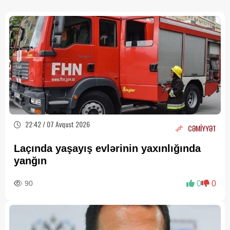
22:42 / 07 Avqust 2026
CƏMİYYƏT
Laçında yaşayış evlərinin yaxınlığında
yanğın
90
0
0