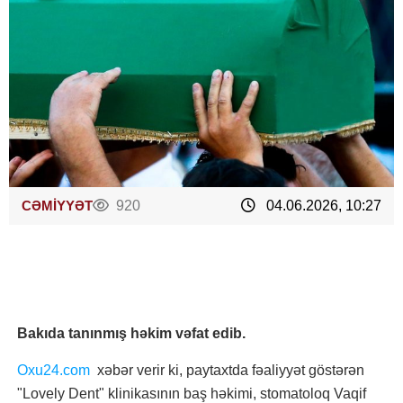
CƏMİYYƏT
920
04.06.2026, 10:27
Bakıda tanınmış həkim vəfat edib.
Oxu24.com
xəbər verir ki, paytaxtda fəaliyyət göstərən
"Lovely Dent" klinikasının baş həkimi, stomatoloq Vaqif