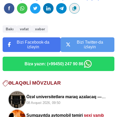
Bakı
vəfat
xəbər
Bizi Facebook-da
Bizi Twitter-da
izləyin
izləyin
Bizə yazın: (+99450) 247 90 86
ƏLAQƏLI MÖVZULAR
Özəl universitetlərə maraq azalacaq —
Açıqlama
08 Avqust 2026, 09:50
Sumqayıtda avtomobil təmiri
sexi yanıb