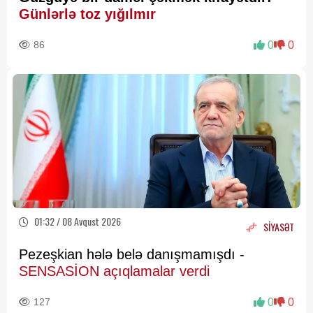
Günlərlə toz yığılmır
86
0
0
01:32 / 08 Avqust 2026
SİYASƏT
Pezeşkian hələ belə danışmamışdı -
SENSASİON açıqlamalar verdi
127
0
0