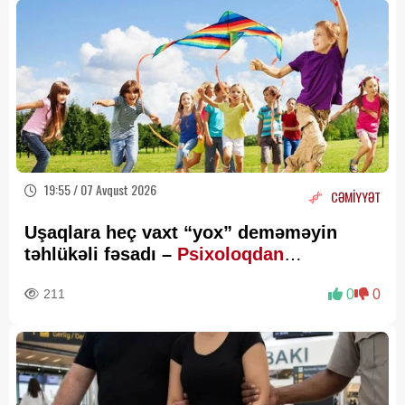
19:55 / 07 Avqust 2026
CƏMİYYƏT
Uşaqlara heç vaxt “yox” deməməyin
təhlükəli fəsadı –
Psixoloqdan
valideynlərə XƏBƏRDARLIQ
211
0
0