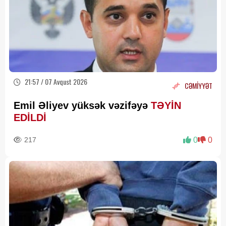
21:57 / 07 Avqust 2026
CƏMİYYƏT
Emil Əliyev yüksək vəzifəyə
TƏYİN
EDİLDİ
217
0
0