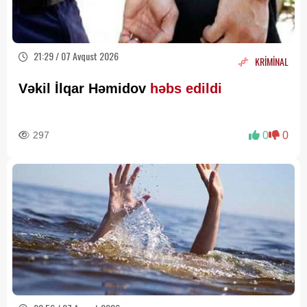
21:29 / 07 Avqust 2026
KRİMİNAL
Vəkil İlqar Həmidov
həbs edildi
297
0
0