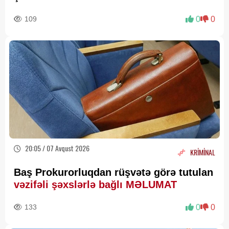
109
0
0
20:05 / 07 Avqust 2026
KRİMİNAL
Baş Prokurorluqdan rüşvətə görə tutulan
vəzifəli şəxslərlə bağlı MƏLUMAT
133
0
0