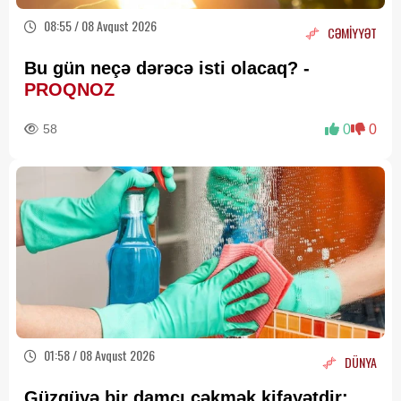
08:55 / 08 Avqust 2026
CƏMİYYƏT
Bu gün neçə dərəcə isti olacaq? -
PROQNOZ
58
0
0
01:58 / 08 Avqust 2026
DÜNYA
Güzgüyə bir damcı çəkmək kifayətdir: