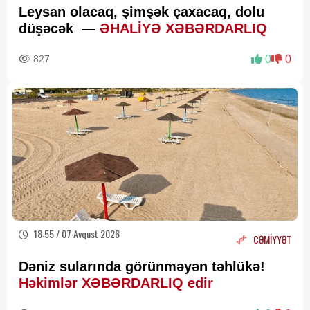
Leysan olacaq, şimşək çaxacaq, dolu
düşəcək —
ƏHALİYƏ XƏBƏRDARLIQ
827
0
0
18:55 / 07 Avqust 2026
CƏMİYYƏT
Dəniz sularında görünməyən təhlükə!
Həkimlər XƏBƏRDARLIQ edir