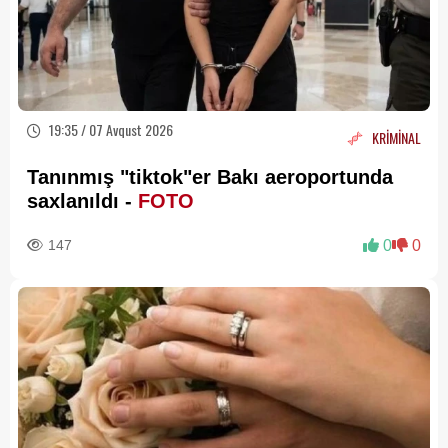
19:35 / 07 Avqust 2026
KRİMİNAL
Tanınmış "tiktok"er Bakı aeroportunda
saxlanıldı -
FOTO
147
0
0