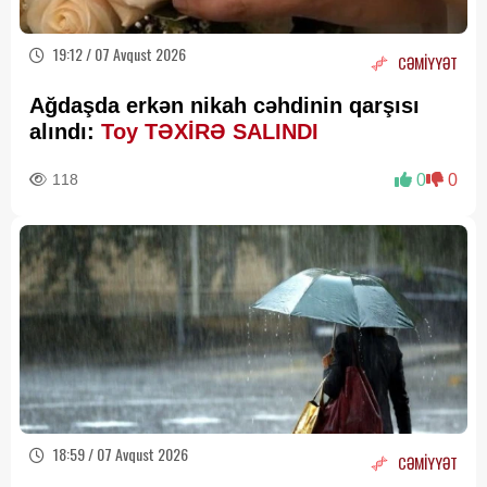
19:12 / 07 Avqust 2026
CƏMİYYƏT
Ağdaşda erkən nikah cəhdinin qarşısı
alındı:
Toy TƏXİRƏ SALINDI
118
0
0
18:59 / 07 Avqust 2026
CƏMİYYƏT