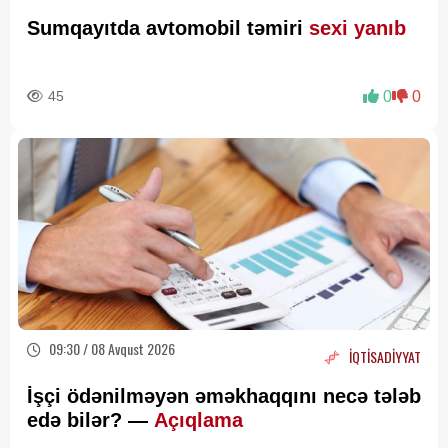
Sumqayıtda avtomobil təmiri
sexi yanıb
45
0
0
09:30 / 08 Avqust 2026
İQTİSADİYYAT
İşçi ödənilməyən əməkhaqqını necə tələb
edə bilər? —
Açıqlama