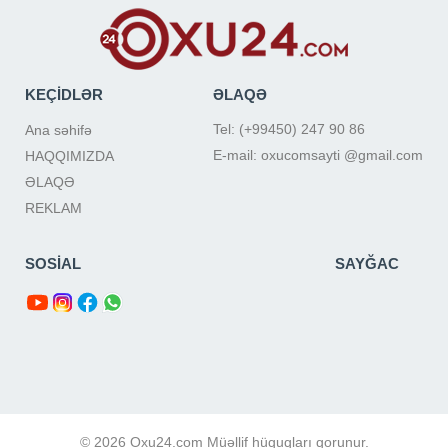
KEÇİDLƏR
ƏLAQƏ
Tel: (+99450) 247 90 86
Ana səhifə
E-mail: oxucomsayti @gmail.com
HAQQIMIZDA
ƏLAQƏ
REKLAM
SOSİAL
SAYĞAC
© 2026 Oxu24.com Müəllif hüquqları qorunur.