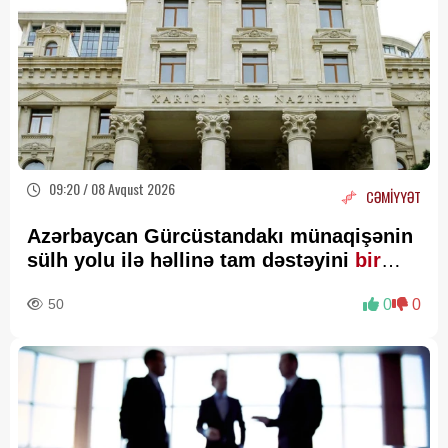
09:20 / 08 Avqust 2026
CƏMİYYƏT
Azərbaycan Gürcüstandakı münaqişənin
sülh yolu ilə həllinə tam dəstəyini
bir
daha təsdiqləyib
50
0
0