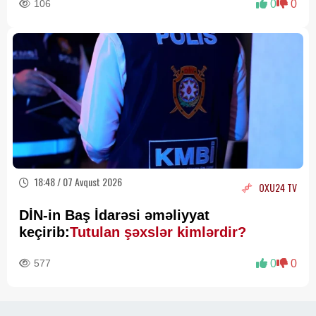
106
0
0
18:48 / 07 Avqust 2026
OXU24 TV
DİN-in Baş İdarəsi əməliyyat
keçirib:
Tutulan şəxslər kimlərdir?
577
0
0