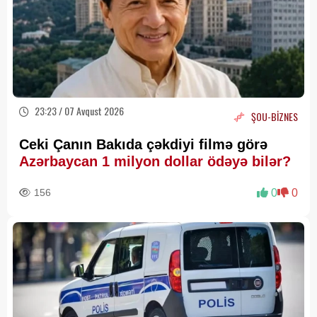
23:23 / 07 Avqust 2026
ŞOU-BİZNES
Ceki Çanın Bakıda çəkdiyi filmə görə
Azərbaycan 1 milyon dollar ödəyə bilər?
156
0
0