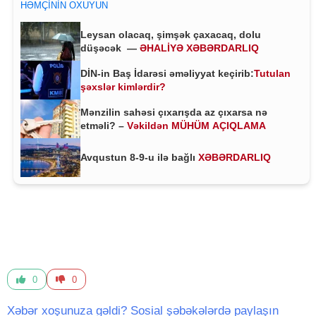
HƏMÇININ OXUYUN
Leysan olacaq, şimşək çaxacaq, dolu
düşəcək —
ƏHALİYƏ XƏBƏRDARLIQ
DİN-in Baş İdarəsi əməliyyat keçirib:
Tutulan
şəxslər kimlərdir?
Mənzilin sahəsi çıxarışda az çıxarsa nə
etməli? –
Vəkildən MÜHÜM AÇIQLAMA
Avqustun 8-9-u ilə bağlı
XƏBƏRDARLIQ
0
0
Xəbər xoşunuza gəldi? Sosial şəbəkələrdə paylaşın