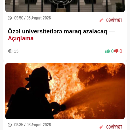
09:50 / 08 Avqust 2026
CƏMİYYƏT
Özəl universitetlərə maraq azalacaq —
Açıqlama
13
0
0
09:35 / 08 Avqust 2026
CƏMİYYƏT