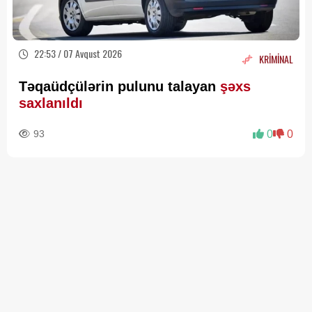
22:53 / 07 Avqust 2026
KRİMİNAL
Təqaüdçülərin pulunu talayan
şəxs
saxlanıldı
93
0
0