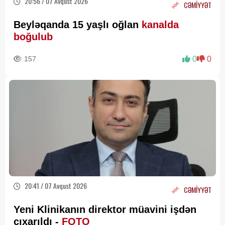
20:56 / 07 Avqust 2026
CƏMİYYƏT
Beyləqanda 15 yaşlı oğlan
kanalda
boğulub
157
0
0
20:41 / 07 Avqust 2026
CƏMİYYƏT
Yeni Klinikanın direktor müavini işdən
çıxarıldı -
FOTO