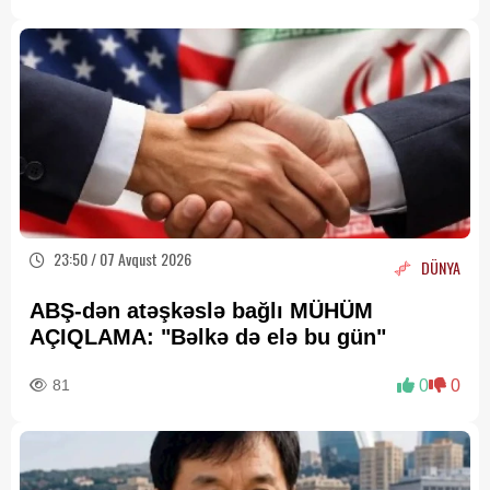
23:50 / 07 Avqust 2026
DÜNYA
ABŞ-dən atəşkəslə bağlı MÜHÜM
AÇIQLAMA: "Bəlkə də elə bu gün"
81
0
0