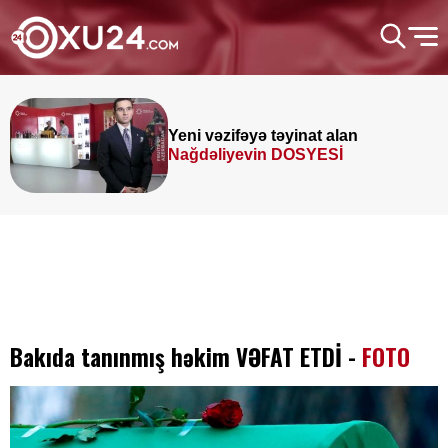
Yeni vəzifəyə təyinat alan
Nağdəliyevin DOSYESİ
Bakıda tanınmış həkim VƏFAT ETDİ -
FOTO