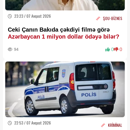
23:23 / 07 Avqust 2026
ŞOU-BİZNES
Ceki Çanın Bakıda çəkdiyi filmə görə
Azərbaycan 1 milyon dollar ödəyə bilər?
94
0
0
22:53 / 07 Avqust 2026
KRİMİNAL