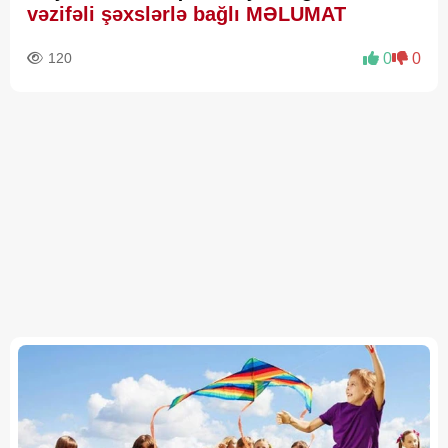
vəzifəli şəxslərlə bağlı MƏLUMAT
120
0
0