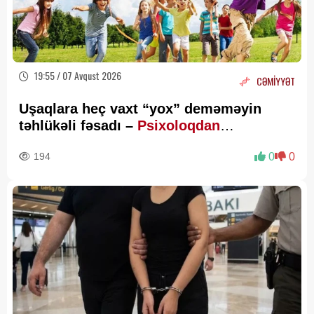
19:55 / 07 Avqust 2026
CƏMİYYƏT
Uşaqlara heç vaxt “yox” deməməyin
təhlükəli fəsadı –
Psixoloqdan
valideynlərə XƏBƏRDARLIQ
194
0
0