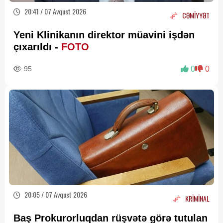
20:41 / 07 Avqust 2026
CƏMİYYƏT
Yeni Klinikanın direktor müavini işdən
çıxarıldı -
FOTO
95
0
0
20:05 / 07 Avqust 2026
KRİMİNAL
Baş Prokurorluqdan rüşvətə görə tutulan