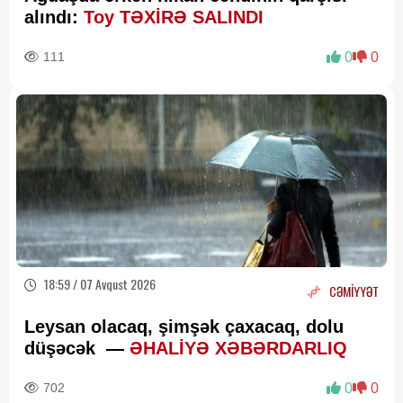
alındı:
Toy TƏXİRƏ SALINDI
111
0
0
18:59 / 07 Avqust 2026
CƏMİYYƏT
Leysan olacaq, şimşək çaxacaq, dolu
düşəcək —
ƏHALİYƏ XƏBƏRDARLIQ
702
0
0