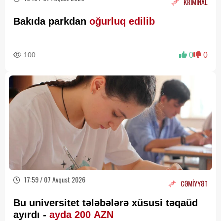
KRİMİNAL
Bakıda parkdan
oğurluq edilib
100
0
0
17:59 / 07 Avqust 2026
CƏMİYYƏT
Bu universitet tələbələrə xüsusi təqaüd
ayırdı -
ayda 200 AZN