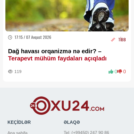
17:15 / 07 Avqust 2026
TİBB
Dağ havası orqanizmə nə edir? –
Terapevt mühüm faydaları açıqladı
119
0
0
KEÇİDLƏR
ƏLAQƏ
Tel: (+99450) 247 90 86
Ana səhifə