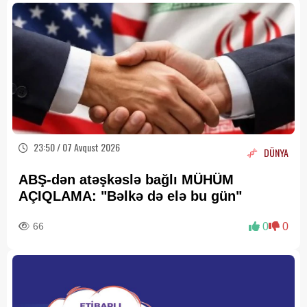
23:50 / 07 Avqust 2026
DÜNYA
ABŞ-dən atəşkəslə bağlı MÜHÜM
AÇIQLAMA: "Bəlkə də elə bu gün"
66
0
0