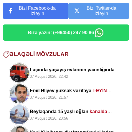
Bizi Facebook-da
Bizi Twitter-da
izləyin
izləyin
Bizə yazın: (+99450) 247 90 86
ƏLAQƏLI MÖVZULAR
Laçında yaşayış evlərinin yaxınlığında
yanğın
07 Avqust 2026, 22:42
Emil Əliyev yüksək vəzifəyə
TƏYİN
EDİLDİ
07 Avqust 2026, 21:57
Beyləqanda 15 yaşlı oğlan
kanalda
boğulub
07 Avqust 2026, 20:56