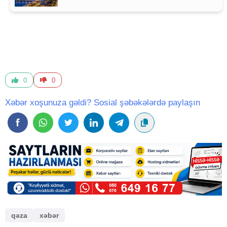
0
0
Xəbər xoşunuza gəldi? Sosial şəbəkələrdə paylaşın
qəza
xəbər