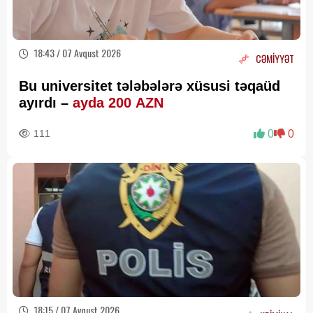
18:43 / 07 Avqust 2026
CƏMİYYƏT
Bu universitet tələbələrə xüsusi təqaüd
ayırdı –
ayda 200 AZN
111
0
0
18:15 / 07 Avqust 2026