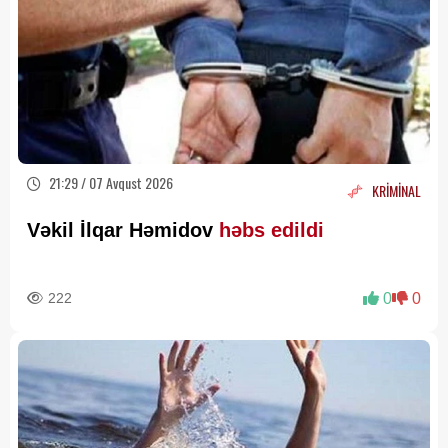
21:29 / 07 Avqust 2026
KRİMİNAL
Vəkil İlqar Həmidov
həbs edildi
222
0
0