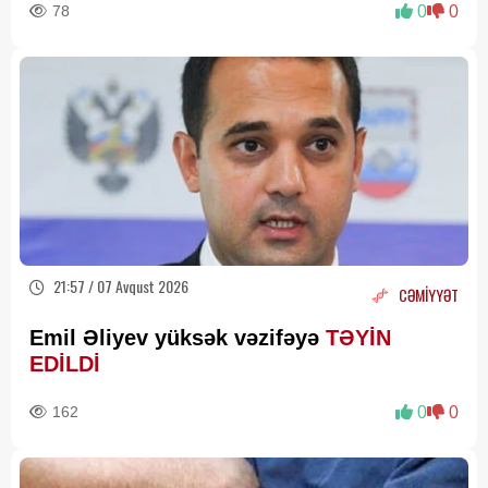
78
0
0
21:57 / 07 Avqust 2026
CƏMİYYƏT
Emil Əliyev yüksək vəzifəyə
TƏYİN
EDİLDİ
162
0
0