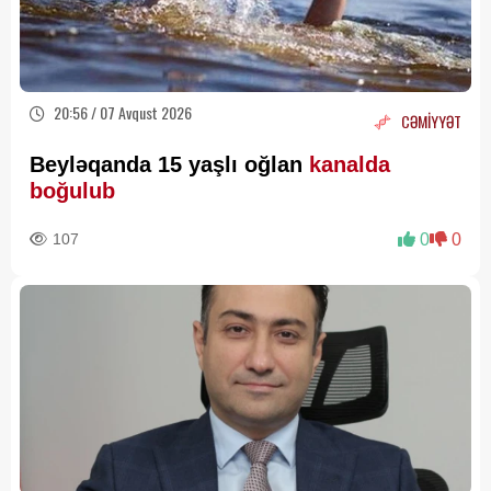
20:56 / 07 Avqust 2026
CƏMİYYƏT
Beyləqanda 15 yaşlı oğlan
kanalda
boğulub
107
0
0