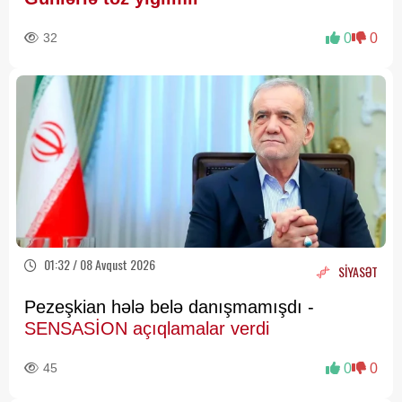
32
0
0
01:32 / 08 Avqust 2026
SİYASƏT
Pezeşkian hələ belə danışmamışdı -
SENSASİON açıqlamalar verdi
45
0
0