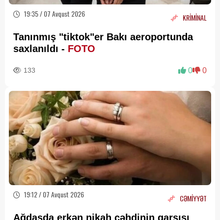
19:35 / 07 Avqust 2026
KRİMİNAL
Tanınmış "tiktok"er Bakı aeroportunda
saxlanıldı -
FOTO
133
0
0
19:12 / 07 Avqust 2026
CƏMİYYƏT
Ağdaşda erkən nikah cəhdinin qarşısı