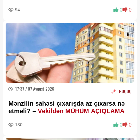
94
0
0
17:37 / 07 Avqust 2026
HÜQUQ
Mənzilin sahəsi çıxarışda az çıxarsa nə
etməli? –
Vəkildən MÜHÜM AÇIQLAMA
130
0
0