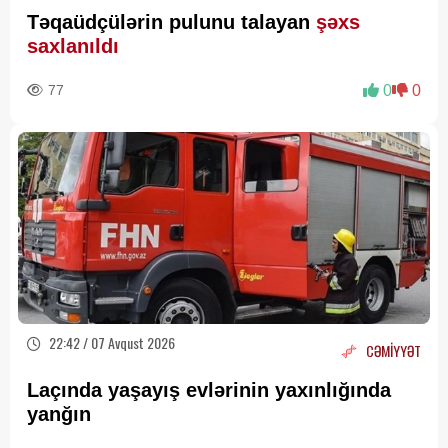
Təqaüdçülərin pulunu talayan
şəxs
saxlanıldı
77
0
0
22:42 / 07 Avqust 2026
CƏMİYYƏT
Laçında yaşayış evlərinin yaxınlığında
yanğın