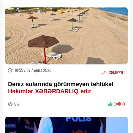
18:55 / 07 Avqust 2026
CƏMİYYƏT
Dəniz sularında görünməyən təhlükə!
Həkimlər XƏBƏRDARLIQ edir
96
0
0