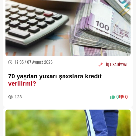
17:35 / 07 Avqust 2026
İQTİSADİYYAT
70 yaşdan yuxarı şəxslərə kredit
verilirmi?
123
0
0