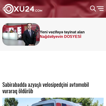
Yeni vəzifəyə təyinat alan
Nağdəliyevin DOSYESİ
Sabirabadda azyaşlı velosipedçini avtomobil
vuraraq öldürüb