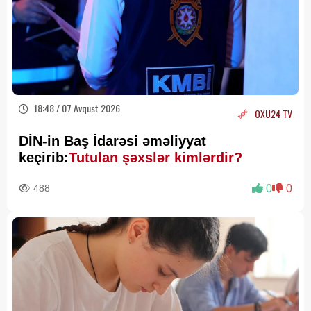
18:48 / 07 Avqust 2026
OXU24 TV
DİN-in Baş İdarəsi əməliyyat
keçirib:
Tutulan şəxslər kimlərdir?
488
0
0