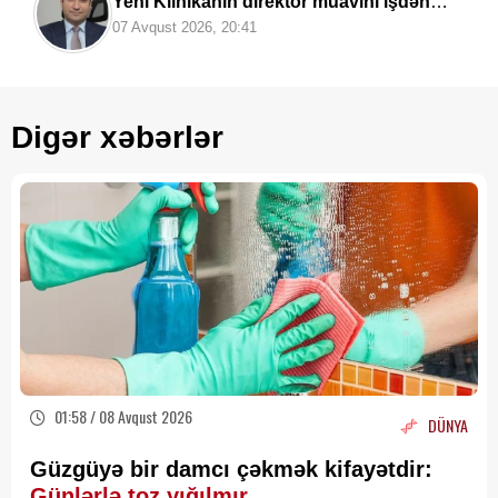
Yeni Klinikanın direktor müavini işdən
çıxarıldı -
FOTO
07 Avqust 2026, 20:41
Digər xəbərlər
01:58 / 08 Avqust 2026
DÜNYA
Güzgüyə bir damcı çəkmək kifayətdir:
Günlərlə toz yığılmır