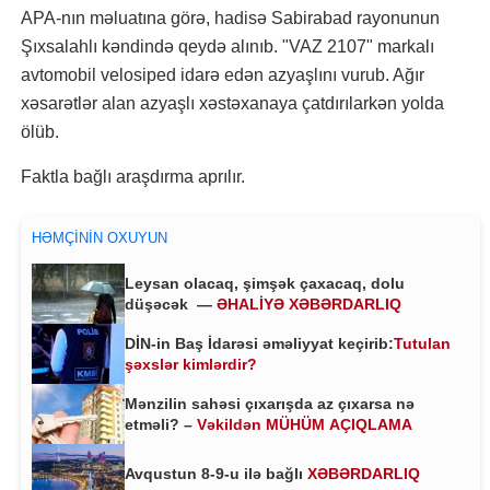
APA-nın məluatına görə, hadisə Sabirabad rayonunun
Şıxsalahlı kəndində qeydə alınıb. "VAZ 2107" markalı
avtomobil velosiped idarə edən azyaşlını vurub. Ağır
xəsarətlər alan azyaşlı xəstəxanaya çatdırılarkən yolda
ölüb.
Faktla bağlı araşdırma aprılır.
HƏMÇININ OXUYUN
Leysan olacaq, şimşək çaxacaq, dolu
düşəcək —
ƏHALİYƏ XƏBƏRDARLIQ
DİN-in Baş İdarəsi əməliyyat keçirib:
Tutulan
şəxslər kimlərdir?
Mənzilin sahəsi çıxarışda az çıxarsa nə
etməli? –
Vəkildən MÜHÜM AÇIQLAMA
Avqustun 8-9-u ilə bağlı
XƏBƏRDARLIQ