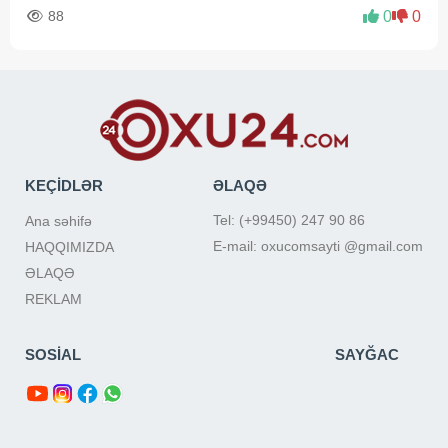
88
0
0
KEÇİDLƏR
ƏLAQƏ
Tel: (+99450) 247 90 86
Ana səhifə
E-mail: oxucomsayti @gmail.com
HAQQIMIZDA
ƏLAQƏ
REKLAM
SOSİAL
SAYĞAC