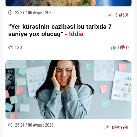
23:27 / 06 Avqust 2026
SİYASƏT
"Yer kürəsinin cazibəsi bu tarixdə 7
saniyə yox olacaq"
- İddia
120
1
0
23:27 / 06 Avqust 2026
CƏMİYYƏT