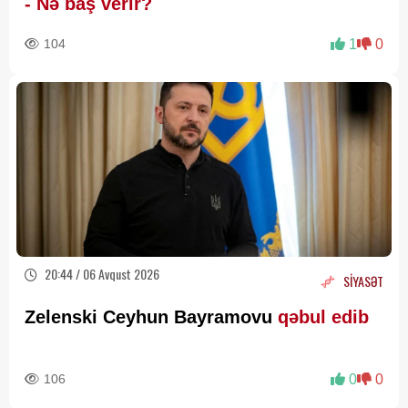
- Nə baş verir?
104
1
0
20:44 / 06 Avqust 2026
SİYASƏT
Zelenski Ceyhun Bayramovu
qəbul edib
106
0
0