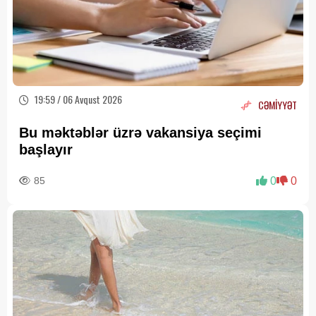
19:59 / 06 Avqust 2026
CƏMİYYƏT
Bu məktəblər üzrə vakansiya seçimi
başlayır
85
0
0