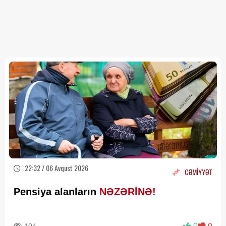
22:32 / 06 Avqust 2026
CƏMİYYƏT
Pensiya alanların
NƏZƏRİNƏ!