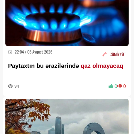
22:04 / 06 Avqust 2026
CƏMİYYƏT
Paytaxtın bu ərazilərində
qaz olmayacaq
94
0
0