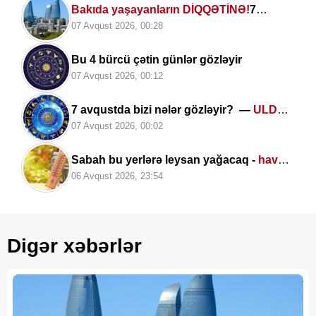
Bakıda yaşayanların DİQQƏTİNƏ!
7
avqust 2026-cı il saat 00:00-dan etibarən...
07 Avqust 2026, 00:28
Bu 4 bürcü çətin günlər gözləyir
07 Avqust 2026, 00:12
7 avqustda bizi nələr gözləyir? —
ULDUZ
FALI
07 Avqust 2026, 00:02
Sabah bu yerlərə leysan yağacaq -
hava
PROQNOZU
06 Avqust 2026, 23:54
Digər xəbərlər