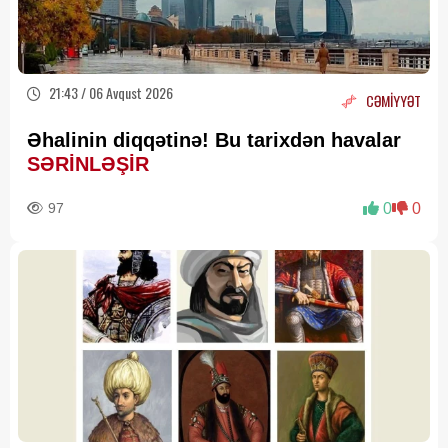
21:43 / 06 Avqust 2026
CƏMİYYƏT
Əhalinin diqqətinə! Bu tarixdən havalar
SƏRİNLƏŞİR
97
0
0