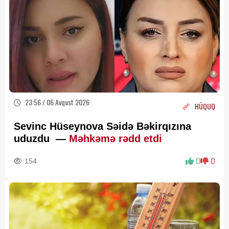
23:56 / 06 Avqust 2026
HÜQUQ
Sevinc Hüseynova Səidə Bəkirqızına
uduzdu —
Məhkəmə rədd etdi
154
0
0