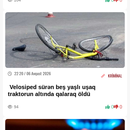
104
0
0
22:20 / 06 Avqust 2026
KRİMİNAL
Velosiped sürən beş yaşlı uşaq
traktorun altında qalaraq öldü
94
0
0