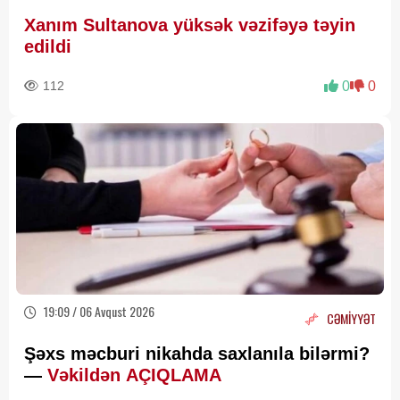
Xanım Sultanova yüksək vəzifəyə təyin
edildi
112
0
0
19:09 / 06 Avqust 2026
CƏMİYYƏT
Şəxs məcburi nikahda saxlanıla bilərmi?
—
Vəkildən AÇIQLAMA