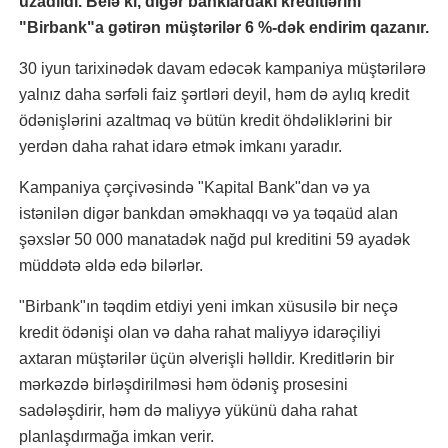
uzadıldı. Belə ki, digər banklardakı kreditlərini
"Birbank"a gətirən müştərilər 6 %-dək endirim qazanır.
30 iyun tarixinədək davam edəcək kampaniya müştərilərə
yalnız daha sərfəli faiz şərtləri deyil, həm də aylıq kredit
ödənişlərini azaltmaq və bütün kredit öhdəliklərini bir
yerdən daha rahat idarə etmək imkanı yaradır.
Kampaniya çərçivəsində "Kapital Bank"dan və ya
istənilən digər bankdan əməkhaqqı və ya təqaüd alan
şəxslər 50 000 manatadək nağd pul kreditini 59 ayadək
müddətə əldə edə bilərlər.
"Birbank"ın təqdim etdiyi yeni imkan xüsusilə bir neçə
kredit ödənişi olan və daha rahat maliyyə idarəçiliyi
axtaran müştərilər üçün əlverişli həlldir. Kreditlərin bir
mərkəzdə birləşdirilməsi həm ödəniş prosesini
sadələşdirir, həm də maliyyə yükünü daha rahat
planlaşdırmağa imkan verir.