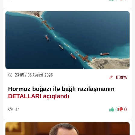
23:05 / 06 Avqust 2026
DÜNYA
Hörmüz boğazı ilə bağlı razılaşmanın
DETALLARI açıqlandı
87
0
0