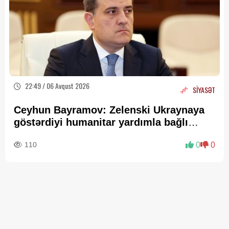
22:49 / 06 Avqust 2026
SİYASƏT
Ceyhun Bayramov: Zelenski Ukraynaya
göstərdiyi humanitar yardımla bağlı
Prezident İlham Əliyevə təşəkkür edib
110
0
0