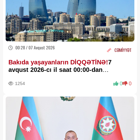
00:28 / 07 Avqust 2026
CƏMİYYƏT
Bakıda yaşayanların DİQQƏTİNƏ!
7
avqust 2026-cı il saat 00:00-dan
etibarən...
1254
0
0