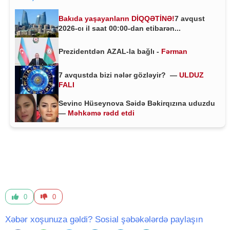
Bakıda yaşayanların DİQQƏTİNƏ!
7 avqust
2026-cı il saat 00:00-dan etibarən...
Prezidentdən AZAL-la bağlı -
Fərman
7 avqustda bizi nələr gözləyir? —
ULDUZ
FALI
Sevinc Hüseynova Səidə Bəkirqızına uduzdu
—
Məhkəmə rədd etdi
0
0
Xəbər xoşunuza gəldi? Sosial şəbəkələrdə paylaşın