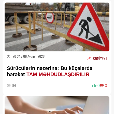
20:34 / 06 Avqust 2026
CƏMİYYƏT
Sürücülərin nəzərinə: Bu küçələrdə
hərəkət
TAM MƏHDUDLAŞDIRILIR
86
0
0