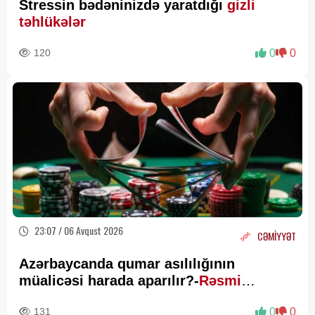
Stressin bədəninizdə yaratdığı
gizli
təhlükələr
120
0
0
23:07 / 06 Avqust 2026
CƏMİYYƏT
Azərbaycanda qumar asılılığının
müalicəsi harada aparılır?-
Rəsmi
Açıqlama
131
0
0