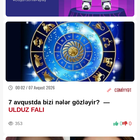
00:02 / 07 Avqust 2026
CƏMİYYƏT
7 avqustda bizi nələr gözləyir? —
ULDUZ FALI
353
0
0