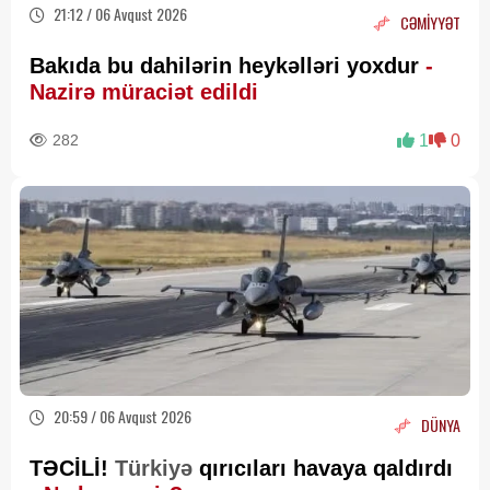
21:12 / 06 Avqust 2026
CƏMİYYƏT
Bakıda bu dahilərin heykəlləri yoxdur
-
Nazirə müraciət edildi
282
1
0
20:59 / 06 Avqust 2026
DÜNYA
TƏCİLİ!
Türkiyə
qırıcıları havaya qaldırdı