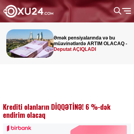
Əmək pensiyalarında və bu
müavinətlərdə ARTIM OLACAQ -
Deputat AÇIQLADI
Krediti olanların DİQQƏTİNƏ! 6 %-dək
endirim olacaq