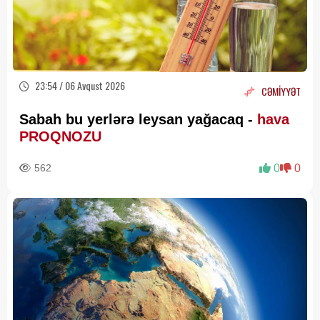
23:54 / 06 Avqust 2026
CƏMİYYƏT
Sabah bu yerlərə leysan yağacaq -
hava
PROQNOZU
562
0
0