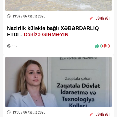
19:37 / 06 Avqust 2026
CƏMİYYƏT
Nazirlik küləklə bağlı XƏBƏRDARLIQ
ETDİ -
Dənizə GİRMƏYİN
96
0
0
19:30 / 06 Avqust 2026
CƏMİYYƏT