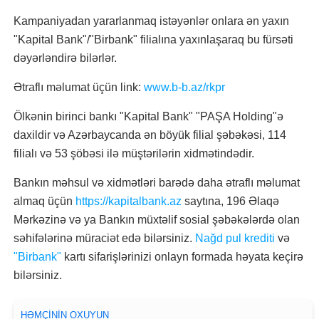
Kampaniyadan yararlanmaq istəyənlər onlara ən yaxın
"Kapital Bank"/"Birbank" filialına yaxınlaşaraq bu fürsəti
dəyərləndirə bilərlər.
Ətraflı məlumat üçün link:
www.b-b.az/rkpr
Ölkənin birinci bankı "Kapital Bank" "PAŞA Holding"ə
daxildir və Azərbaycanda ən böyük filial şəbəkəsi, 114
filialı və 53 şöbəsi ilə müştərilərin xidmətindədir.
Bankın məhsul və xidmətləri barədə daha ətraflı məlumat
almaq üçün
https://kapitalbank.az
saytına, 196 Əlaqə
Mərkəzinə və ya Bankın müxtəlif sosial şəbəkələrdə olan
səhifələrinə müraciət edə bilərsiniz.
Nağd pul krediti
və
"Birbank"
kartı sifarişlərinizi onlayn formada həyata keçirə
bilərsiniz.
HƏMÇININ OXUYUN