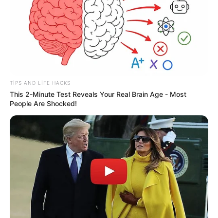
18:29 / 05 Avqust 2026
CƏMİYYƏT
TIPS AND LIFE HACKS
This 2-Minute Test Reveals Your Real Brain Age - Most
Sərnişinin əlavə 1 manat 20 qəpik xərcini
People Are Shocked!
metropoliten ödəyəcək? -
VİDEO
97
0
0