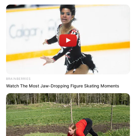
Dəhşətli qəzada ölən Elmirin
FOTOSU -
Hadisə yerindən
görüntülər
BRAINBERRIES
Watch The Most Jaw‑Dropping Figure Skating Moments
Pis yuxular təhlükəli xəstəliyin əlaməti ola
bilər