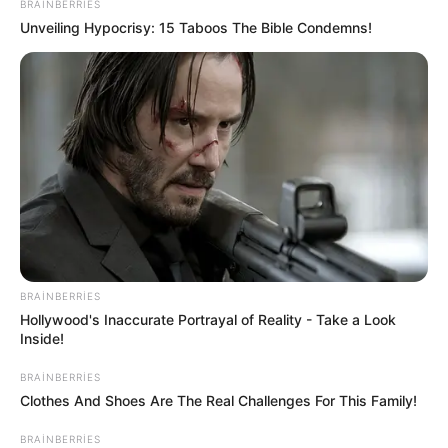
BRAINBERRIES
Bizi Facebook-da
Bizi Twitter-da
Unveiling Hypocrisy: 15 Taboos The Bible Condemns!
izləyin
izləyin
Bizə yazın: (+99450) 247 90 86
ƏLAQƏLI MÖVZULAR
Mal ətinin qiymətində dəyişiklik oldu -
VİDEO
05 Avqust 2026, 23:09
BRAINBERRIES
Daha üç küçədə
təmir işlərinə başlanılır
Hollywood's Inaccurate Portrayal of Reality - Take a Look
05 Avqust 2026, 22:24
Inside!
Bakıda MƏSCİD
YANIR
BRAINBERRIES
05 Avqust 2026, 22:10
Clothes And Shoes Are The Real Challenges For This Family!
BRAINBERRIES
Kartdan-karta köçürmə ilə bağlı limitlər
bu