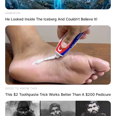
92
0
0
HABERION
He Looked Inside The Iceberg And Couldn't Believe It!
17:30 / 05 Avqust 2026
HÜQUQ
Vəkil alimentlə bağlı valideynlərin bilməli
GOOD TO KNOW THIS
olduğu hüquqları
açıqladı
This $2 Toothpaste Trick Works Better Than A $200 Pedicure
80
0
0