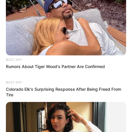
16:45 / 05 Avqust 2026
SİYASƏT
“İsrailə dedik ki, etdiyiniz əməl doğru
deyil” -
Hikmət Hacıyev detalları AÇDI
118
0
1
BUZZ DAY
Rumors About Tiger Wood's Partner Are Confirmed
BUZZ DAY
Colorado Elk's Surprising Response After Being Freed From
Tire
16:31 / 05 Avqust 2026
SİYASƏT