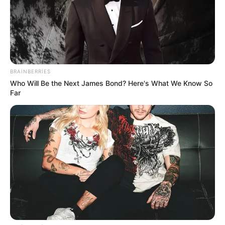
BRAINBERRIES
Who Will Be the Next James Bond? Here's What We Know So
Far
Pis yuxu
demensiya
tibbi yardım