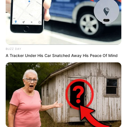
BUZZ DAY
A Tracker Under His Car Snatched Away His Peace Of Mind
18:57 / 05 Avqust 2026
KRİMİNAL
Bakıda ticarət mərkəzində FACİƏ:
liftin
şaxtasına düşüb öldü
89
0
0