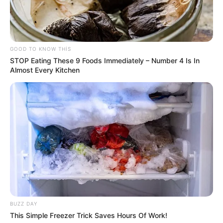
20:47 / 05 Avqust 2026
SİYASƏT
Təcili! İsrail hərəkətə keçdi -
Bu ölkə
BOMBALANIR
GOOD TO KNOW THIS
STOP Eating These 9 Foods Immediately – Number 4 Is In
91
0
0
Almost Every Kitchen
19:59 / 05 Avqust 2026
ŞOU-BİZNES
BUZZ DAY
This Simple Freezer Trick Saves Hours Of Work!
"Paltarımı nə hədiyyə edirəm, nə də