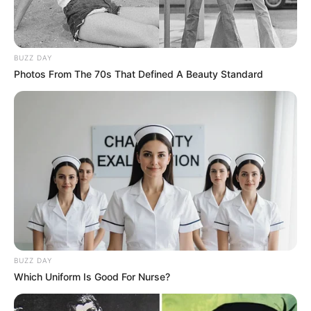
Daha üç küçədə
təmir işlərinə başlanılır
BUZZ DAY
82
0
0
Photos From The 70s That Defined A Beauty Standard
BUZZ DAY
Which Uniform Is Good For Nurse?