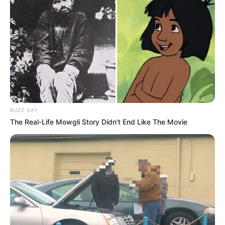
BUZZ DAY
The Real-Life Mowgli Story Didn't End Like The Movie
22:10 / 05 Avqust 2026
CƏMİYYƏT
Bakıda MƏSCİD
YANIR
79
0
0