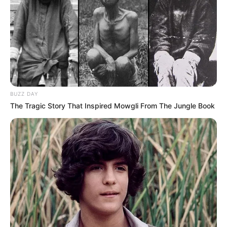
BUZZ DAY
17:10 / 05 Avqust 2026
MARAQLI
The Tragic Story That Inspired Mowgli From The Jungle Book
Boşanmadan sonra əmlak bölgüsü nə
qədər müddət vacibdir?-
Vəkil
AÇIQLADI
98
0
0