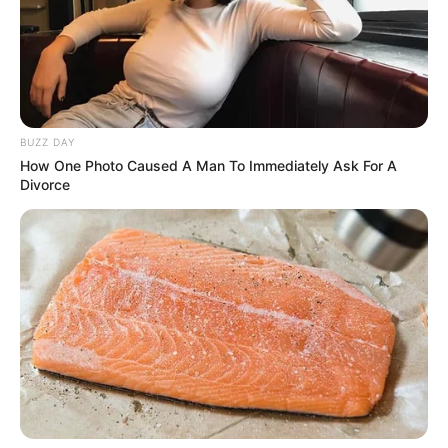
Sosial şəbəkələrdə valideyn nəzarəti
məcburi olacaq
99
0
0
BUZZ DAY
How One Photo Caused A Man To Immediately Ask For A
Divorce
16:12 / 05 Avqust 2026
CƏMİYYƏT
Nigar Fərhadın əri
həbs edildi
107
0
0