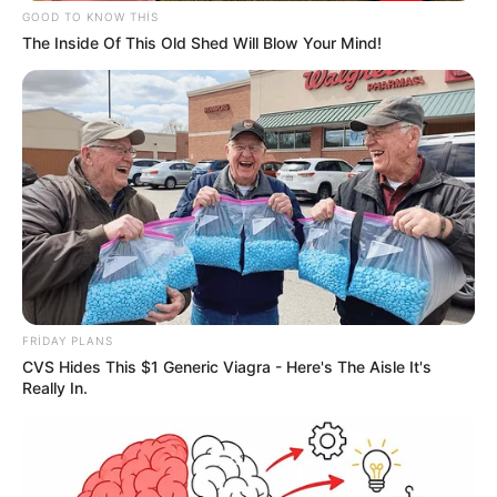
GOOD TO KNOW THIS
The Inside Of This Old Shed Will Blow Your Mind!
18:44 / 05 Avqust 2026
CƏMİYYƏT
Turistlər Azərbaycanda ən çox nədən
narazıdırlar?
- ARAŞDIRMA
FRIDAY PLANS
CVS Hides This $1 Generic Viagra - Here's The Aisle It's
79
0
0
Really In.