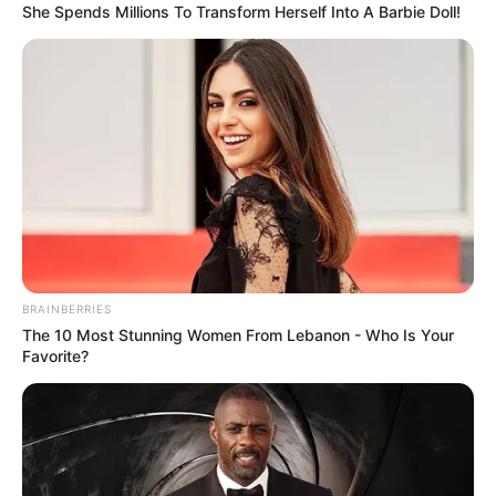
She Spends Millions To Transform Herself Into A Barbie Doll!
SON DƏQİQƏ
!Yüksək vəzifəyə təyinat var
SON DƏQİQƏ!
SOCAR-da işləyənlərə mühüm
xəbər:
kütləvi ixtisarlarla bağlı...
0
0
BRAINBERRIES
The 10 Most Stunning Women From Lebanon - Who Is Your
Xəbər xoşunuza gəldi? Sosial şəbəkələrdə paylaşın
Favorite?