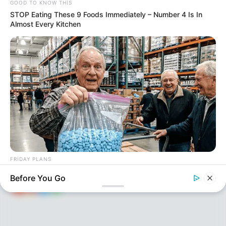
GOOD TO KNOW THIS
STOP Eating These 9 Foods Immediately – Number 4 Is In
Almost Every Kitchen
KEÇİDLƏR
ƏLAQƏ
Tel: (+99450) 247 90 86
Ana səhifə
E-mail: oxucomsayti @gmail.com
HAQQIMIZDA
ƏLAQƏ
REKLAM
FRIDAY PLANS
SOSİAL
SAYĞAC
Walgreens Nightmare Comes True: Men Ditching Viagra For
Before You Go
This 87¢ Generic Aisle 7 Hack