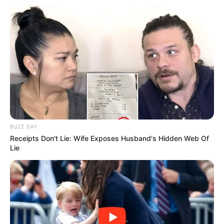
satıram" — Aygün Kazımova ilə müsahibə
69
0
0
BUZZ DAY
Receipts Don't Lie: Wife Exposes Husband's Hidden Web Of
Lie
19:49 / 05 Avqust 2026
KRİMİNAL
Mingəçevirdə kanalda batan
yeniyetmənin axtarışları aparılır
- VİDEO
142
0
0