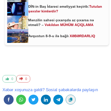
DİN-in Baş İdarəsi əməliyyat keçirib:
Tutulan
şəxslər kimlərdir?
Mənzilin sahəsi çıxarışda az çıxarsa nə
etməli? –
Vəkildən MÜHÜM AÇIQLAMA
Avqustun 8-9-u ilə bağlı
XƏBƏRDARLIQ
0
0
Xəbər xoşunuza gəldi? Sosial şəbəkələrdə paylaşın