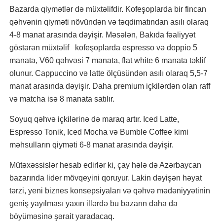
Bazarda qiymətlər də müxtəlifdir. Kofeşoplarda bir fincan
qəhvənin qiyməti növündən və təqdimatından asılı olaraq
4-8 manat arasında dəyişir. Məsələn, Bakıda fəaliyyət
göstərən müxtəlif kofeşoplarda espresso və doppio 5
manata, V60 qəhvəsi 7 manata, flat white 6 manata təklif
olunur. Cappuccino və latte ölçüsündən asılı olaraq 5,5-7
manat arasında dəyişir. Daha premium içkilərdən olan raff
və matcha isə 8 manata satılır.
Soyuq qəhvə içkilərinə də maraq artır. Iced Latte,
Espresso Tonik, Iced Mocha və Bumble Coffee kimi
məhsulların qiyməti 6-8 manat arasında dəyişir.
Mütəxəssislər hesab edirlər ki, çay hələ də Azərbaycan
bazarında lider mövqeyini qoruyur. Lakin dəyişən həyat
tərzi, yeni biznes konsepsiyaları və qəhvə mədəniyyətinin
geniş yayılması yaxın illərdə bu bazarın daha da
böyüməsinə şərait yaradacaq.