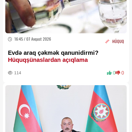
16:45 / 07 Avqust 2026
HÜQUQ
Evdə araq çəkmək qanunidirmi?
Hüquqşünaslardan açıqlama
114
0
0