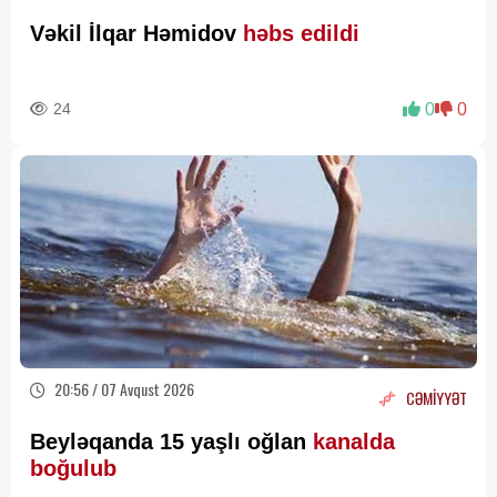
Vəkil İlqar Həmidov
həbs edildi
24
0
0
20:56 / 07 Avqust 2026
CƏMİYYƏT
Beyləqanda 15 yaşlı oğlan
kanalda
boğulub