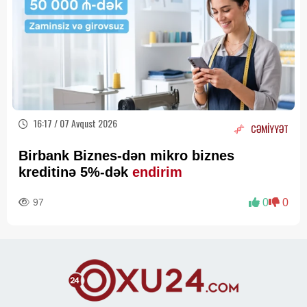
16:17 / 07 Avqust 2026
CƏMİYYƏT
Birbank Biznes-dən mikro biznes
kreditinə 5%-dək
endirim
97
0
0