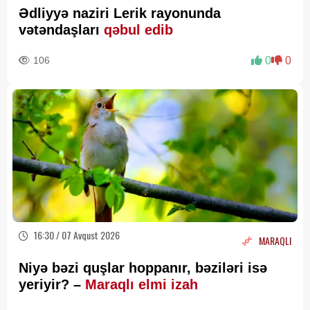
Ədliyyə naziri Lerik rayonunda
vətəndaşları
qəbul edib
106
0
0
16:30 / 07 Avqust 2026
MARAQLI
Niyə bəzi quşlar hoppanır, bəziləri isə
yeriyir? –
Maraqlı elmi izah