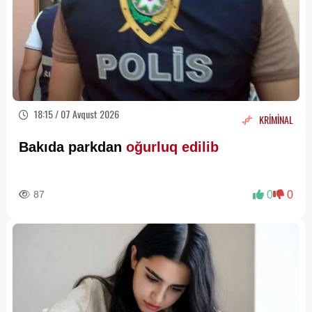
18:15 / 07 Avqust 2026
KRİMİNAL
Bakıda parkdan
oğurluq edilib
87
0
0