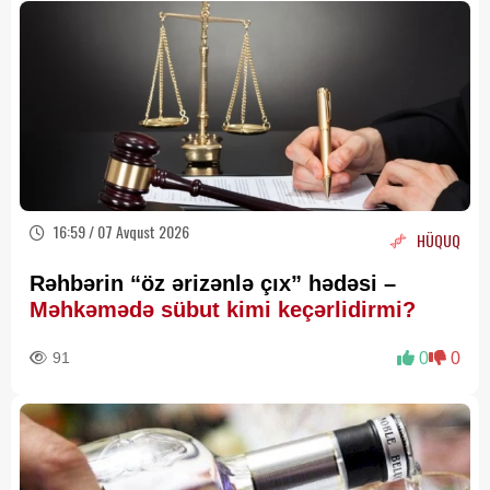
16:59 / 07 Avqust 2026
HÜQUQ
Rəhbərin “öz ərizənlə çıx” hədəsi –
Məhkəmədə sübut kimi keçərlidirmi?
91
0
0