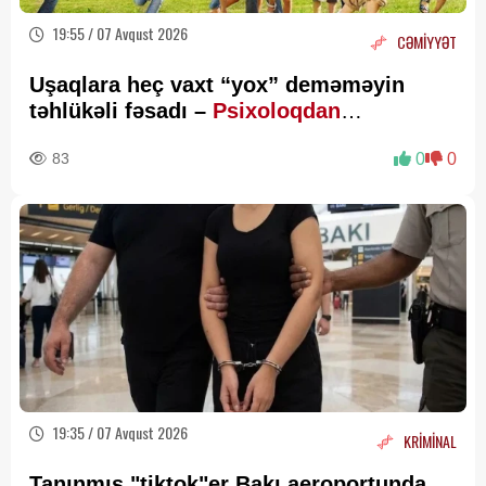
19:55 / 07 Avqust 2026
CƏMİYYƏT
Uşaqlara heç vaxt “yox” deməməyin
təhlükəli fəsadı –
Psixoloqdan
valideynlərə XƏBƏRDARLIQ
83
0
0
19:35 / 07 Avqust 2026
KRİMİNAL
Tanınmış "tiktok"er Bakı aeroportunda