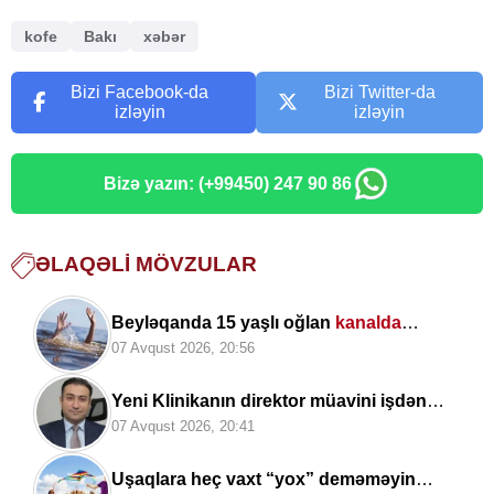
kofe
Bakı
xəbər
Bizi Facebook-da
Bizi Twitter-da
izləyin
izləyin
Bizə yazın: (+99450) 247 90 86
ƏLAQƏLI MÖVZULAR
Beyləqanda 15 yaşlı oğlan
kanalda
boğulub
07 Avqust 2026, 20:56
Yeni Klinikanın direktor müavini işdən
çıxarıldı -
FOTO
07 Avqust 2026, 20:41
Uşaqlara heç vaxt “yox” deməməyin