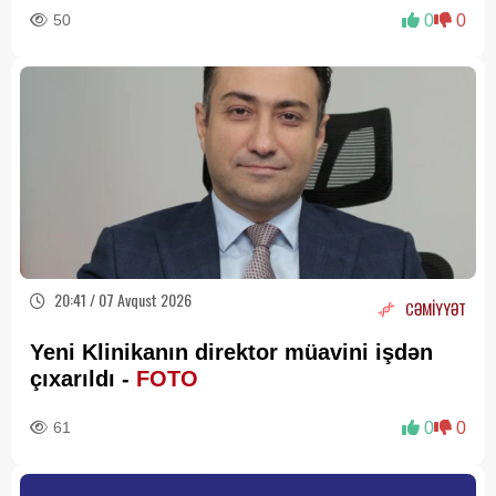
50
0
0
20:41 / 07 Avqust 2026
CƏMİYYƏT
Yeni Klinikanın direktor müavini işdən
çıxarıldı -
FOTO
61
0
0