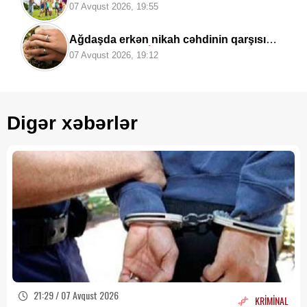
təhlükəli fəsadı –
Psixoloqdan
07 Avqust 2026, 19:55
valideynlərə XƏBƏRDARLIQ
Ağdaşda erkən nikah cəhdinin qarşısı
alındı:
Toy TƏXİRƏ SALINDI
07 Avqust 2026, 19:12
Digər xəbərlər
21:29 / 07 Avqust 2026
KRİMİNAL