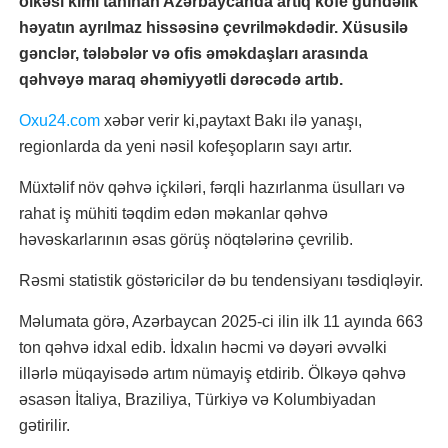
ölkəsi kimi tanınan Azərbaycanda artıq kofe gündəlik
həyatın ayrılmaz hissəsinə çevrilməkdədir. Xüsusilə
gənclər, tələbələr və ofis əməkdaşları arasında
qəhvəyə maraq əhəmiyyətli dərəcədə artıb.
Oxu24.com
xəbər verir ki,paytaxt Bakı ilə yanaşı,
regionlarda da yeni nəsil kofeşopların sayı artır.
Müxtəlif növ qəhvə içkiləri, fərqli hazırlanma üsulları və
rahat iş mühiti təqdim edən məkanlar qəhvə
həvəskarlarının əsas görüş nöqtələrinə çevrilib.
Rəsmi statistik göstəricilər də bu tendensiyanı təsdiqləyir.
Məlumata görə, Azərbaycan 2025-ci ilin ilk 11 ayında 663
ton qəhvə idxal edib. İdxalın həcmi və dəyəri əvvəlki
illərlə müqayisədə artım nümayiş etdirib. Ölkəyə qəhvə
əsasən İtaliya, Braziliya, Türkiyə və Kolumbiyadan
gətirilir.