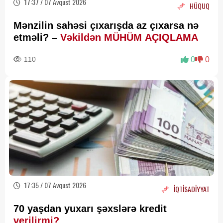
17:37 / 07 Avqust 2026
HÜQUQ
Mənzilin sahəsi çıxarışda az çıxarsa nə
etməli? –
Vəkildən MÜHÜM AÇIQLAMA
110
0
0
17:35 / 07 Avqust 2026
İQTİSADİYYAT
70 yaşdan yuxarı şəxslərə kredit
verilirmi?