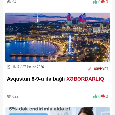
94
0
0
16:17 / 07 Avqust 2026
CƏMİYYƏT
Avqustun 8-9-u ilə bağlı
XƏBƏRDARLIQ
622
0
0