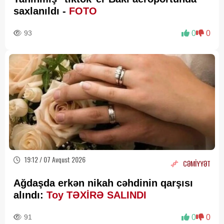
saxlanıldı -
FOTO
93
0
0
19:12 / 07 Avqust 2026
CƏMİYYƏT
Ağdaşda erkən nikah cəhdinin qarşısı
alındı:
Toy TƏXİRƏ SALINDI
91
0
0