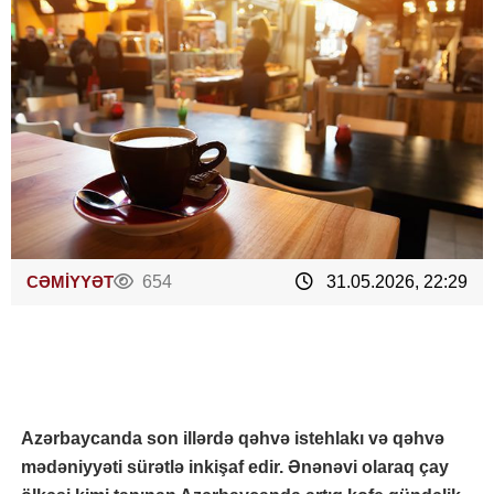
CƏMİYYƏT
654
31.05.2026, 22:29
Azərbaycanda son illərdə qəhvə istehlakı və qəhvə
mədəniyyəti sürətlə inkişaf edir. Ənənəvi olaraq çay