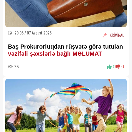
20:05 / 07 Avqust 2026
KRİMİNAL
Baş Prokurorluqdan rüşvətə görə tutulan
vəzifəli şəxslərlə bağlı MƏLUMAT
75
0
0