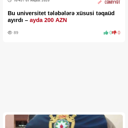
CƏMİYYƏT
Bu universitet tələbələrə xüsusi təqaüd
ayırdı –
ayda 200 AZN
89
0
0