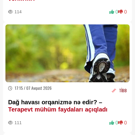
114
0
0
17:15 / 07 Avqust 2026
TİBB
Dağ havası orqanizmə nə edir? –
Terapevt mühüm faydaları açıqladı
111
0
0