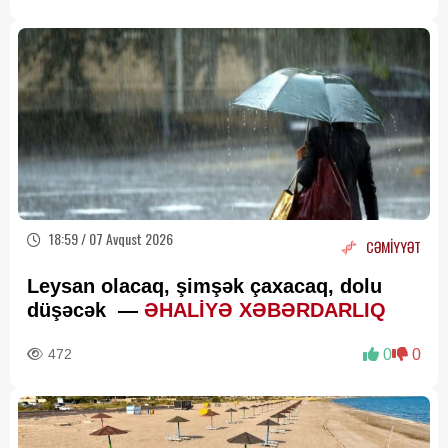
18:59 / 07 Avqust 2026
CƏMİYYƏT
Leysan olacaq, şimşək çaxacaq, dolu
düşəcək —
ƏHALİYƏ XƏBƏRDARLIQ
472
0
0