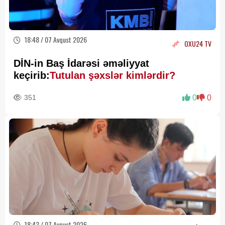
18:48 / 07 Avqust 2026
OXU24 TV
DİN-in Baş İdarəsi əməliyyat
keçirib:
Tutulan şəxslər kimlərdir?
351
0
0
18:43 / 07 Avqust 2026