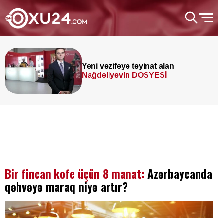
Yeni vəzifəyə təyinat alan
Nağdəliyevin DOSYESİ
Bir fincan kofe üçün 8 manat:
Azərbaycanda
qəhvəyə maraq niyə artır?