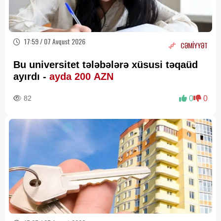
17:59 / 07 Avqust 2026
CƏMİYYƏT
Bu universitet tələbələrə xüsusi təqaüd
ayırdı -
ayda 200 AZN
82
0
0