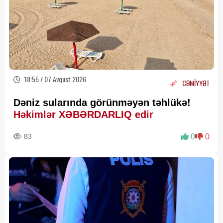
18:55 / 07 Avqust 2026
CƏMİYYƏT
Dəniz sularında görünməyən təhlükə!
Həkimlər XƏBƏRDARLIQ edir
83
0
0