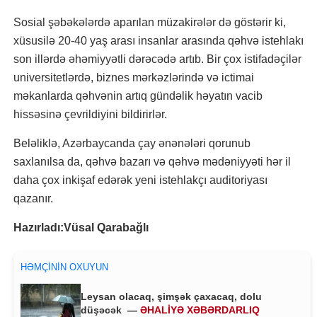
Sosial şəbəkələrdə aparılan müzakirələr də göstərir ki,
xüsusilə 20-40 yaş arası insanlar arasında qəhvə istehlakı
son illərdə əhəmiyyətli dərəcədə artıb. Bir çox istifadəçilər
universitetlərdə, biznes mərkəzlərində və ictimai
məkanlarda qəhvənin artıq gündəlik həyatın vacib
hissəsinə çevrildiyini bildirirlər.
Beləliklə, Azərbaycanda çay ənənələri qorunub
saxlanılsa da, qəhvə bazarı və qəhvə mədəniyyəti hər il
daha çox inkişaf edərək yeni istehlakçı auditoriyası
qazanır.
Hazırladı:
Vüsal Qarabağlı
HƏMÇININ OXUYUN
Leysan olacaq, şimşək çaxacaq, dolu
düşəcək —
ƏHALİYƏ XƏBƏRDARLIQ