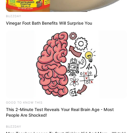
BUZZDAY
Vinegar Foot Bath Benefits Will Surprise You
10:37 / 06 Avqust 2026
MARAQLI
Alimlər həyəcan təbili çalır:
Bu canlıların
köçü böyük dəyişikliklərdən xəbər verir
27
0
0
GOOD TO KNOW THIS
This 2-Minute Test Reveals Your Real Brain Age - Most
People Are Shocked!
BUZZDAY