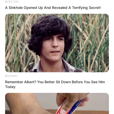
BUZZ DAY
A Sinkhole Opened Up And Revealed A Terrifying Secret!
08:57 / 06 Avqust 2026
CƏMİYYƏT
Bakıda 3 istiqamətdə
TIXAC VAR
66
0
0
BUZZDAY
Remember Albert? You Better Sit Down Before You See Him
Today