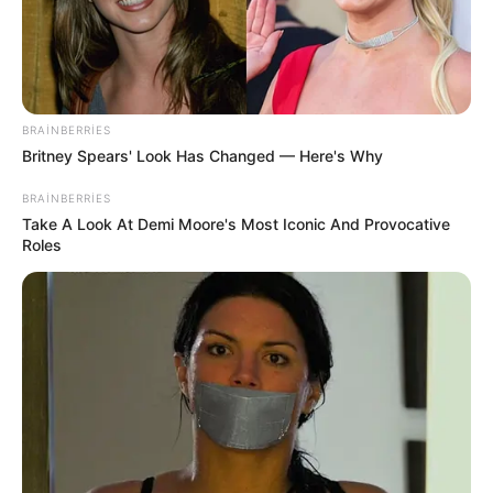
Pensiya alanlara ŞAD xəbər -
Tarix
açıqlandı
06 Avqust 2026, 10:35
BRAINBERRIES
Britney Spears' Look Has Changed — Here's Why
BRAINBERRIES
Take A Look At Demi Moore's Most Iconic And Provocative
Roles