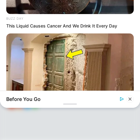
BUZZ DAY
This Liquid Causes Cancer And We Drink It Every Day
KEÇİDLƏR
ƏLAQƏ
Tel: (+99450) 247 90 86
Ana səhifə
E-mail: oxucomsayti @gmail.com
HAQQIMIZDA
ƏLAQƏ
REKLAM
SOSİAL
SAYĞAC
Before You Go
HABERION
You Won't Believe What Was Hiding In His Attic!