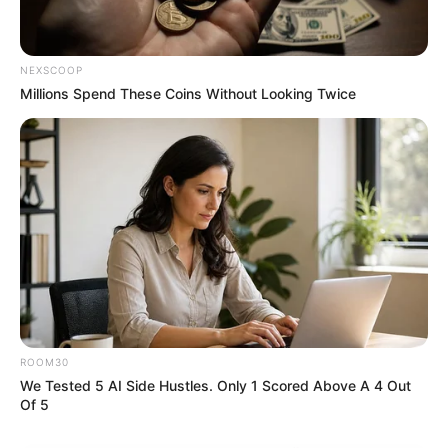
NEXSCOOP
Millions Spend These Coins Without Looking Twice
09:30 / 06 Avqust 2026
CƏMİYYƏT
Ağır QƏZA:
ölən var
58
0
0
ROOM30
We Tested 5 AI Side Hustles. Only 1 Scored Above A 4 Out
Of 5