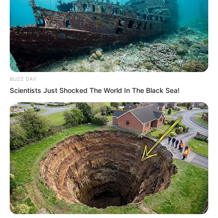
BUZZ DAY
Scientists Just Shocked The World In The Black Sea!
08:58 / 06 Avqust 2026
SİYASƏT
Ceyhun Bayramov Ukraynaya
getdi
66
0
0