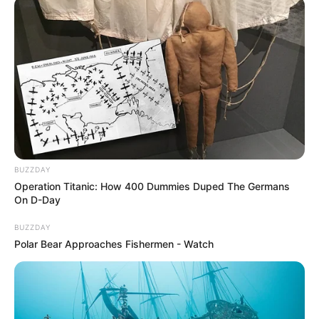
Avqustda pulu tükənməyəcək
bürclər
68
0
0
BUZZDAY
Operation Titanic: How 400 Dummies Duped The Germans
On D-Day
BUZZDAY
09:01 / 06 Avqust 2026
CƏMİYYƏT
Polar Bear Approaches Fishermen - Watch
DİQQƏT! Bu ərazilərdə
işıq olmayacaq
68
0
0