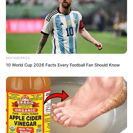
FOTO
63
0
0
BRAINBERRIES
10 World Cup 2026 Facts Every Football Fan Should Know