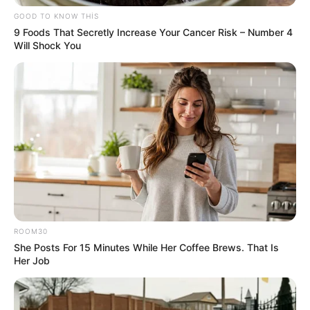
23:09 / 05 Avqust 2026
CƏMİYYƏT
GOOD TO KNOW THIS
9 Foods That Secretly Increase Your Cancer Risk – Number 4
Mal ətinin qiymətində dəyişiklik oldu -
Will Shock You
VİDEO
154
0
0
ROOM30
She Posts For 15 Minutes While Her Coffee Brews. That Is
22:24 / 05 Avqust 2026
Her Job
CƏMİYYƏT
Daha üç küçədə
təmir işlərinə başlanılır