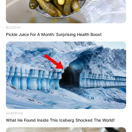
43
0
0
BUZZDAY
Pickle Juice For A Month: Surprising Health Boost
10:15 / 06 Avqust 2026
İQTİSADİYYAT
MİDA 130 milyon manatlıq
istiqraz
buraxır
HABERION
50
0
0
What He Found Inside This Iceberg Shocked The World!