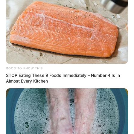
10:08 / 06 Avqust 2026
MARAQLI
GOOD TO KNOW THIS
Spirt, çörək və torpaqdan elektrik
STOP Eating These 9 Foods Immediately – Number 4 Is In
enerjisi:
Yapon mühəndisdən
Almost Every Kitchen
diqqətçəkən yenilik
51
0
0