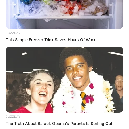
10:32 / 06 Avqust 2026
KRİMİNAL
Azərbaycanda faciə:
Ərlə arvadın meyiti
BUZZDAY
tapıldı
This Simple Freezer Trick Saves Hours Of Work!
226
0
0
BUZZDAY
The Truth About Barack Obama's Parents Is Spilling Out
10:23 / 06 Avqust 2026
DÜNYA