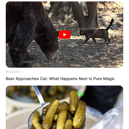
62 milyon dollarlıq sənət əsərinin satışı
niyə
qalmaqala çevrildi?
36
0
0
BUZZDAY
Bear Approaches Cat: What Happens Next Is Pure Magic
10:21 / 06 Avqust 2026
DÜNYA
Rusiya Qara dənizdə yük gəmilərinə
dron
zərbələri endirib