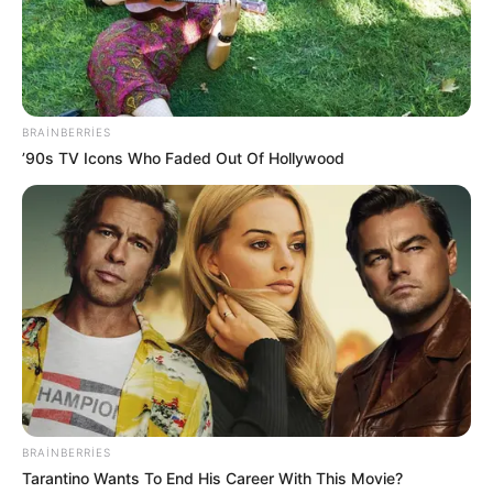
BRAINBERRIES
’90s TV Icons Who Faded Out Of Hollywood
1
0
Xəbər xoşunuza gəldi? Sosial şəbəkələrdə paylaşın
BRAINBERRIES
Hacıqabul
yol
güclü yanğın
Tarantino Wants To End His Career With This Movie?