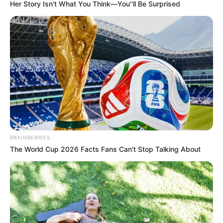
Her Story Isn't What You Think—You''ll Be Surprised
Oxu24.com
xəbər verir ki, ilkin məlumatlara görə, yanan
ərazi əsasən kol-kos və quru otdan ibarətdir. Güclü külək
alovun yayılmasına şərait yaradıb, nəticədə magistral yolu
kəskin tüstü dumanı bürüyüb.
Yanğınla əlaqədar yolda avtomobillərin hərəkəti ciddi
şəkildə çətinləşib. (Baku.ws)
HƏMÇININ OXUYUN
Yeni təyin olunan müavin KİMDİR? —
FOTO
BRAINBERRIES
The World Cup 2026 Facts Fans Can't Stop Talking About
Pensiya alanlara ŞAD xəbər -
Tarix açıqlandı
Azərbaycanda faciə:
Ərlə arvadın meyiti tapıldı
6 avqustda bizi nələr gözləyir? —
ULDUZ FALI