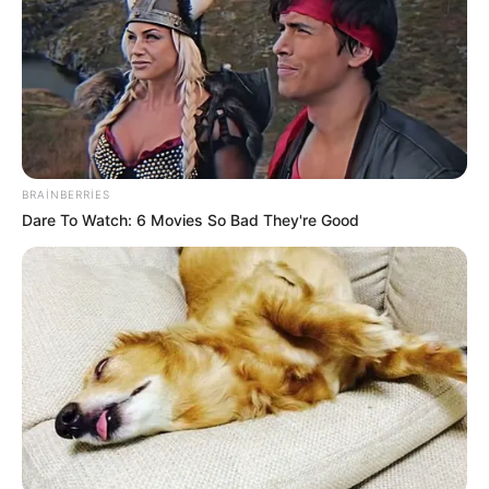
10:48 / 06 Avqust 2026
CƏMİYYƏT
Ekoloqdan ekoloji bərpa ilə bağlı
MÜHÜM AÇIQLAMA: Hansı hallarda
BRAINBERRIES
müdaxilə qaçılmazdır?
Dare To Watch: 6 Movies So Bad They're Good
22
0
0