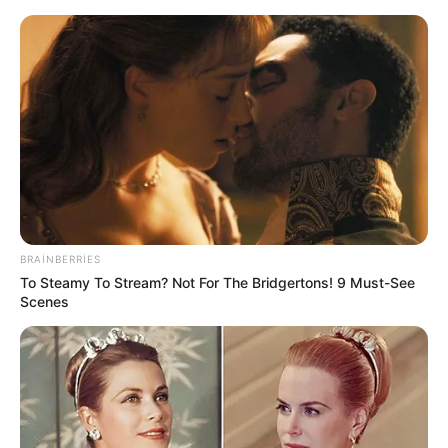
Azərbaycanda bu şəxslər 50 min
manatadək
cərimələnəcək
BRAINBERRIES
To Steamy To Stream? Not For The Bridgertons! 9 Must-See
Scenes
SON DƏQİQƏ!
Bakıya gələn yolda güclü
YANĞIN