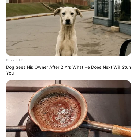
151
0
0
BUZZ DAY
Dog Sees His Owner After 2 Yrs What He Does Next Will Stun
You
22:10 / 05 Avqust 2026
CƏMİYYƏT
Bakıda MƏSCİD
YANIR
157
0
0