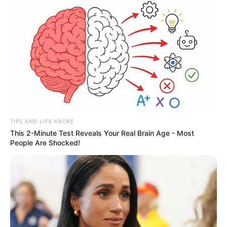
09:15 / 06 Avqust 2026
CƏMİYYƏT
Yağış yağacaq, güclü külək əsəcək -
HAVA PROQNOZU
68
0
0
TIPS AND LIFE HACKS
This 2-Minute Test Reveals Your Real Brain Age - Most
People Are Shocked!