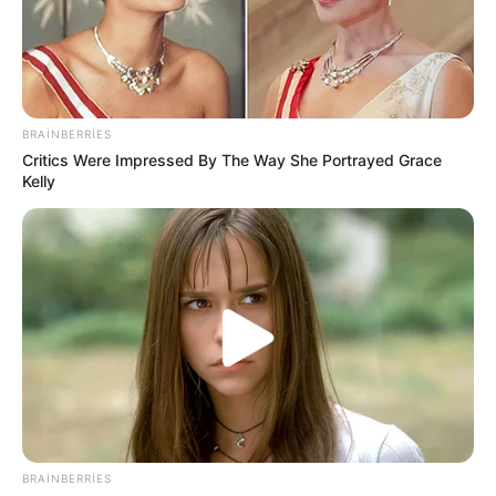
BRAINBERRIES
Critics Were Impressed By The Way She Portrayed Grace
Kelly
CƏMİYYƏT
1365
31.05.2026, 21:27
Hacıqabuldan Bakı istiqamətinə gedən magistral
yolun kənarında güclü yanğın başlayıb.
BRAINBERRIES