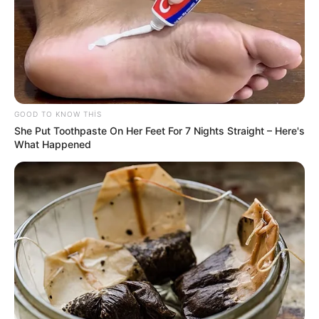
00:51 / 06 Avqust 2026
DÜNYA
İndoneziya sahillərində
zəlzələ oldu
GOOD TO KNOW THIS
She Put Toothpaste On Her Feet For 7 Nights Straight – Here's
127
0
0
What Happened