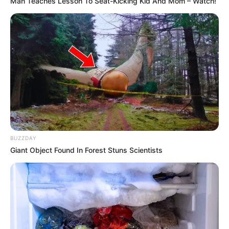
Man Teaches Lesson To Seat-Kicking Kid And Mom – Watch!
10:35 / 06 Avqust 2026
CƏMİYYƏT
Pensiya alanlara ŞAD xəbər -
Tarix
açıqlandı
100
0
0
BUZZDAY
Giant Object Found In Forest Stuns Scientists