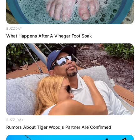
BUZZDAY
09:58 / 06 Avqust 2026
What Happens After A Vinegar Foot Soak
DÜNYA
85 ölkəyə vizasız giriş təklif edən
pasport satışa
çıxarıldı
56
0
0
BUZZ DAY
Rumors About Tiger Wood's Partner Are Confirmed