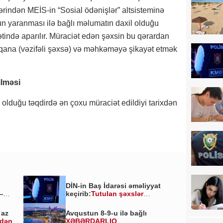
ərindən MEİS-in “Sosial ödənişlər” altsisteminə
n yaranması ilə bağlı məlumatın daxil olduğu
ində aparılır. Müraciət edən şəxsin bu qərardan
orqana (vəzifəli şəxsə) və məhkəməyə şikayət etmək
ilməsi
olduğu təqdirdə ən çoxu müraciət edildiyi tarixdən
DİN-in Baş İdarəsi əməliyyat
—
keçirib:
Tutulan şəxslər
kimlərdir?
 az
Avqustun 8-9-u ilə bağlı
ldən
XƏBƏRDARLIQ