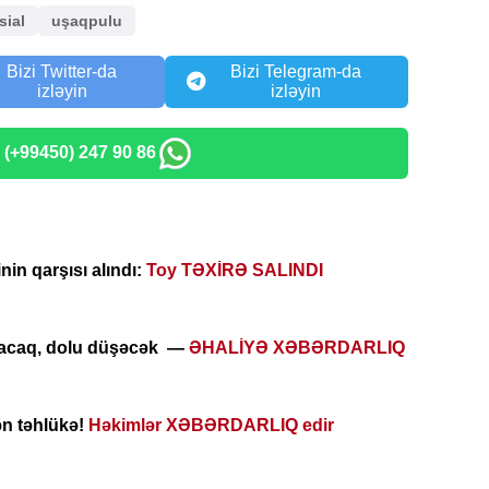
sial
uşaqpulu
Bizi Twitter-da
Bizi Telegram-da
izləyin
izləyin
: (+99450) 247 90 86
in qarşısı alındı:
Toy TƏXİRƏ SALINDI
xacaq, dolu düşəcək —
ƏHALİYƏ XƏBƏRDARLIQ
n təhlükə!
Həkimlər XƏBƏRDARLIQ edir