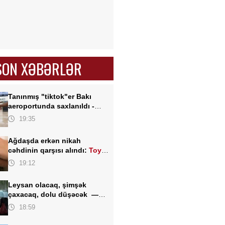
SON XƏBƏRLƏR
Tanınmış "tiktok"er Bakı
aeroportunda saxlanıldı -
FOTO
19:35
Ağdaşda erkən nikah
cəhdinin qarşısı alındı:
Toy
TƏXİRƏ SALINDI
19:12
Leysan olacaq, şimşək
çaxacaq, dolu düşəcək —
ƏHALİYƏ XƏBƏRDARLIQ
18:59