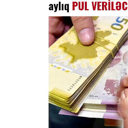
aylıq
PUL VERİL