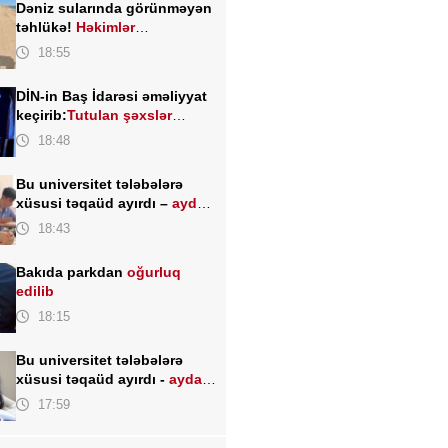
Dəniz sularında görünməyən
təhlükə!
Həkimlər
XƏBƏRDARLIQ edir
18:55
DİN-in Baş İdarəsi əməliyyat
keçirib:
Tutulan şəxslər
kimlərdir?
18:48
Bu universitet tələbələrə
xüsusi təqaüd ayırdı –
ayda
200 AZN
18:43
Bakıda parkdan
oğurluq
edilib
18:15
Bu universitet tələbələrə
xüsusi təqaüd ayırdı -
ayda
200 AZN
17:59