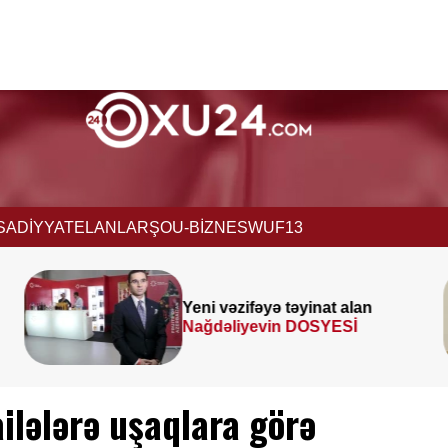
İSADİYYAT
ELANLAR
ŞOU-BİZNES
WUF13
Prezident
SƏRƏNCAM
İMZALADI
ilələrə uşaqlara görə