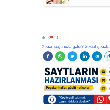
MÜHÜM AÇIQLAMA
0
1
Xəbər xoşunuza gəldi? Sosial şəbəkə