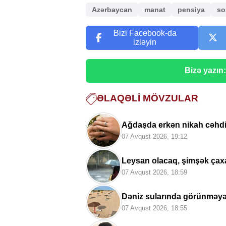
Azərbaycan
manat
pensiya
so
Bizi Facebook-da
izləyin
Bizə yazın
ƏLAQƏLI MÖVZULAR
Ağdaşda erkən nikah cəhdin
07 Avqust 2026, 19:12
Leysan olacaq, şimşək ça
07 Avqust 2026, 18:59
Dəniz sularında görünməyə
07 Avqust 2026, 18:55