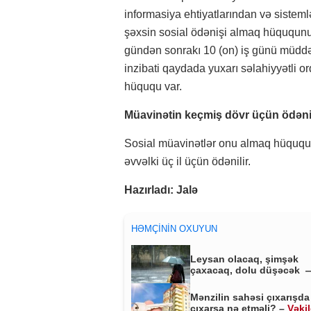
informasiya ehtiyatlarından və sisteml
şəxsin sosial ödənişi almaq hüququnu
gündən sonrakı 10 (on) iş günü müddət
inzibati qaydada yuxarı səlahiyyətli 
hüququ var.
Müavinətin keçmiş dövr üçün ödən
Sosial müavinətlər onu almaq hüququ 
əvvəlki üç il üçün ödənilir.
Hazırladı: Jalə
HƏMÇININ OXUYUN
Leysan olacaq, şimşək
çaxacaq, dolu düşəcək 
ƏHALİYƏ XƏBƏRDARLIQ
Mənzilin sahəsi çıxarışda
çıxarsa nə etməli? –
Vəki