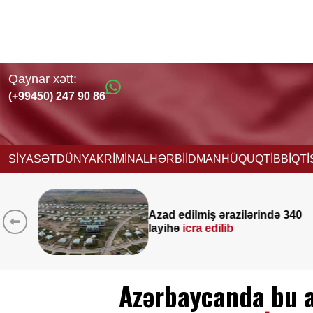
Qaynar xətt:
(+99450) 247 90 86
SİYASƏT
DÜNYA
KRİMİNAL
HƏRBİ
İDMAN
HÜQUQ
TİBB
İQT
ində 340
Yeni vəzifəyə təyinat alan
Nağdəliyevin DOSYESİ
Azərbaycanda bu a