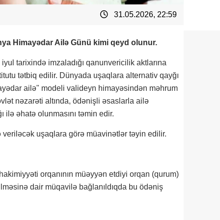
31.05.2026, 22:59
a Himayədar Ailə Günü kimi qeyd olunur.
iyul tarixində imzaladığı qanunvericilik aktlarına
tutu tətbiq edilir. Dünyada uşaqlara alternativ qayğı
mayədar ailə" modeli valideyn himayəsindən məhrum
t nəzarəti altında, ödənişli əsaslarla ailə
ı ilə əhatə olunmasını təmin edir.
ə veriləcək uşaqlara görə müavinətlər təyin edilir.
 hakimiyyəti orqanının müəyyən etdiyi orqan (qurum)
ilməsinə dair müqavilə bağlanıldıqda bu ödəniş