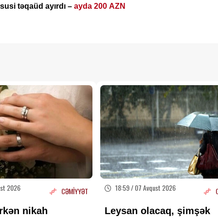
üsusi təqaüd ayırdı –
ayda 200 AZN
ust 2026
18:59 / 07 Avqust 2026
CƏMİYYƏT
rkən nikah
Leysan olacaq, şimşək