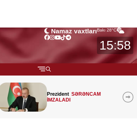
Namaz vaxtları
Bakı
28
°C
15:58
QARABAĞ
MTK-ların mənzil sahəsini
MÜSAHİBƏ
çöldən-çölə ölçməsi
MARAQLI
qanunidirmi? –
Hüquqşünas
xəbərdarlıq edir
CƏMİYYƏT
REDAKTORUN SEÇİMİ
ÖZƏL BÖLÜM