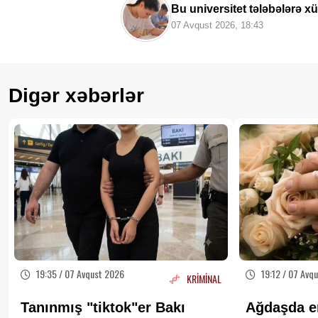
Bu universitet tələbələrə x
07 Avqust 2026, 18:43
Digər xəbərlər
19:35 / 07 Avqust 2026
19:12 / 07 Avq
KRİMİNAL
Tanınmış "tiktok"er Bakı
Ağdaşda e