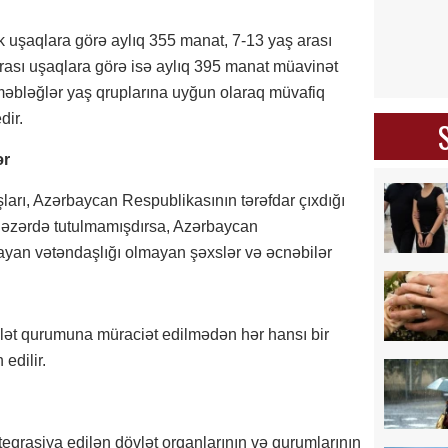
 uşaqlara görə aylıq 355 manat, 7-13 yaş arası
rası uşaqlara görə isə aylıq 395 manat müavinət
u məbləğlər yaş qruplarına uyğun olaraq müvafiq
dir.
ər
arı, Azərbaycan Respublikasının tərəfdar çıxdığı
nəzərdə tutulmamışdırsa, Azərbaycan
ayan vətəndaşlığı olmayan şəxslər və əcnəbilər
vlət qurumuna müraciət edilmədən hər hansı bir
edilir.
teqrasiya edilən dövlət orqanlarının və qurumlarının