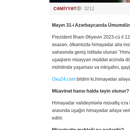
CƏMİYYƏT
3212
Mayın 31-i Azərbaycanda Ümumdüny
Prezident İlham Əliyevin 2023-cü il 12 
əsasən, ölkəmizdə himayədar ailə insti
sahəsində geniş istifadə olunan "Hi
uşaqların müəyyən müddət ərzində dövlə
mühitində yaşaması və inkişafını, qayğ
Oxu24.com
bildirir ki,himayədar ailəy
Müavinət hansı halda təyin olunur?
Himayədar valideynlərlə müvafiq icra
arasında uşağın himayədar ailəyə ver
edilir.
Müavinətin məbləği nə qədərdir?