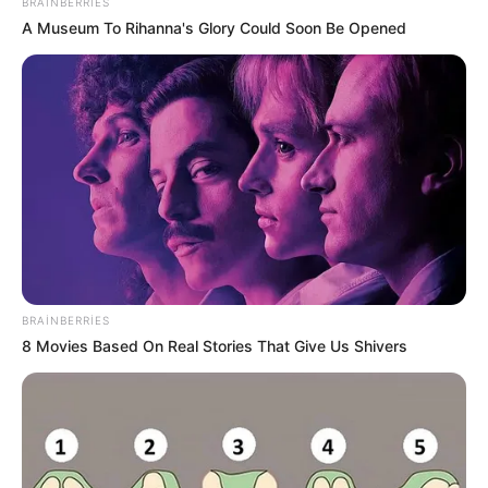
BRAINBERRIES
A Museum To Rihanna's Glory Could Soon Be Opened
13:40 / 06 Avqust 2026
HÜQUQ
Müstəntiq şübhəli şəxsə müdafiəsini
hazırlamaq üçün vaxt
verməlidirmi?
1
0
0
BRAINBERRIES
8 Movies Based On Real Stories That Give Us Shivers