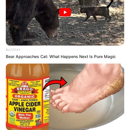
verir?
54
0
0
BUZZDAY
Bear Approaches Cat: What Happens Next Is Pure Magic
12:26 / 06 Avqust 2026
SİYASƏT
Ermənilərin Bakıdakı məhkəməsində
yekun qərar
elan olundu
60
0
0