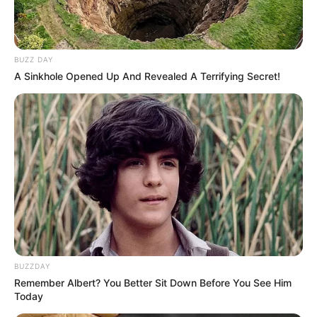
BUZZ DAY
A Sinkhole Opened Up And Revealed A Terrifying Secret!
11:11 / 06 Avqust 2026
CƏMİYYƏT
"Qaçqınkom" aylıq müavinətlə bağlı
RƏSMİ AÇIQLAMA YAYDI
220
0
0
BUZZDAY
Remember Albert? You Better Sit Down Before You See Him
Today