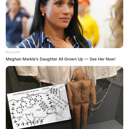
11:31 / 06 Avqust 2026
İQTİSADİYYAT
Büdcədən 192 milyon manata yaxın
vəsait
geri qaytarılıb
69
0
0
BUZZDAY
Meghan Markle's Daughter All Grown Up — See Her Now!
11:30 / 06 Avqust 2026
MARAQLI