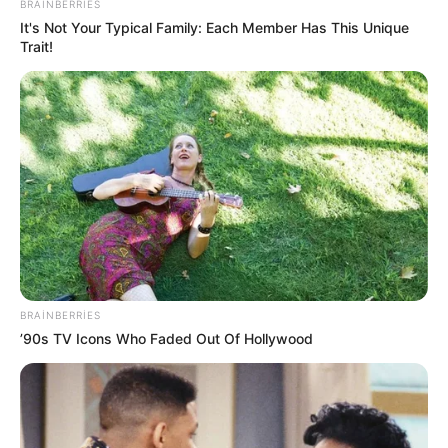
edir? —
ŞƏRH
BRAINBERRIES
It's Not Your Typical Family: Each Member Has This Unique
Trait!
BRAINBERRIES
’90s TV Icons Who Faded Out Of Hollywood