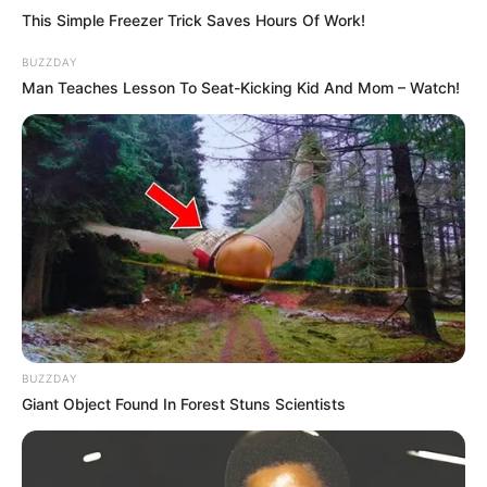
This Simple Freezer Trick Saves Hours Of Work!
BUZZDAY
Man Teaches Lesson To Seat-Kicking Kid And Mom – Watch!
12:58 / 06 Avqust 2026
CƏMİYYƏT
Kollektorlar və BOKT əməkdaşları
borclunun ailəsini
qorxuda bilər?
50
0
0
BUZZDAY
Giant Object Found In Forest Stuns Scientists