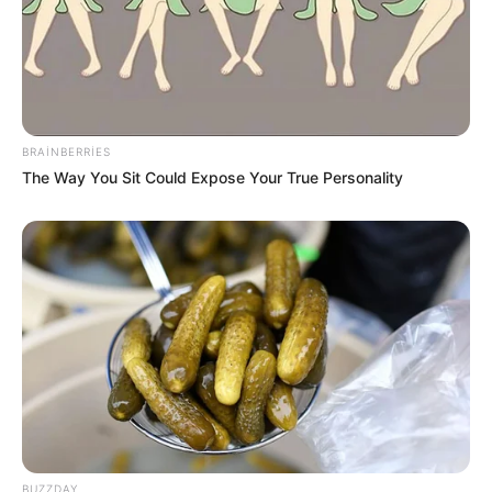
13:22 / 06 Avqust 2026
SİYASƏT
Prezidentdən Bəxtiyar Aslanbəyli ilə
bağlı
SƏRƏNCAM
BRAINBERRIES
The Way You Sit Could Expose Your True Personality
41
0
0
13:20 / 06 Avqust 2026
SİYASƏT
BUZZDAY