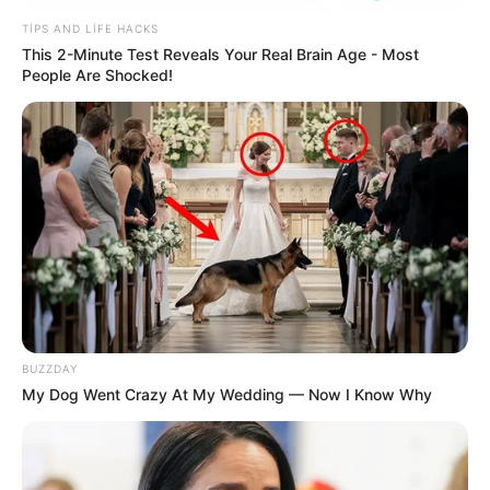
TIPS AND LIFE HACKS
This 2-Minute Test Reveals Your Real Brain Age - Most
People Are Shocked!
11:33 / 06 Avqust 2026
KRİMİNAL
Azərbaycanda dəhşət:
Mağaza sahibi
müştərini ürəyindən bıçaqladı
66
0
0
BUZZDAY
My Dog Went Crazy At My Wedding — Now I Know Why