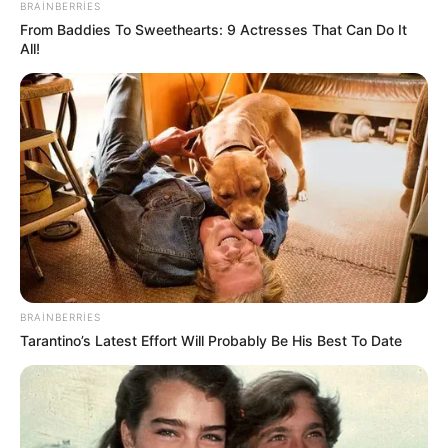
BRAINBERRIES
From Baddies To Sweethearts: 9 Actresses That Can Do It
All!
0
0
Xəbər xoşunuza gəldi? Sosial şəbəkələrdə paylaşın
BRAINBERRIES
Tarantino’s Latest Effort Will Probably Be His Best To Date
boz ay
xəbər
Azərbaycan
hava
Bizi Facebook-da
Bizi Twitter-da