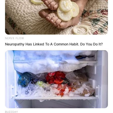
NERVE FLOW
Neuropathy Has Linked To A Common Habit. Do You Do It?
13:06 / 06 Avqust 2026
CƏMİYYƏT
Sabah hava necə
olacaq?
45
0
0
BUZZDAY