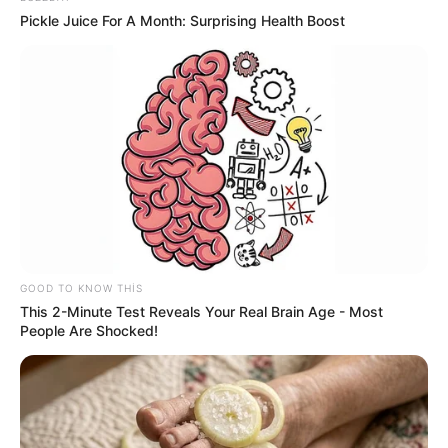
Prezidentdən "AZCON"la bağlı
MÜHÜM
Pickle Juice For A Month: Surprising Health Boost
FƏRMAN
43
0
0
GOOD TO KNOW THIS
This 2-Minute Test Reveals Your Real Brain Age - Most
People Are Shocked!