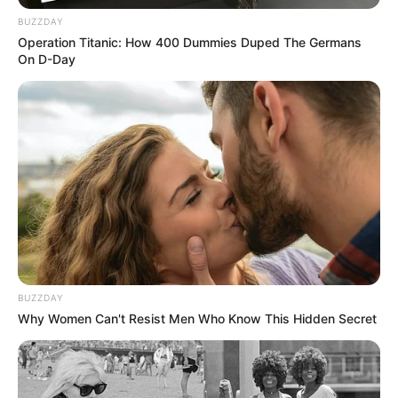
BUZZDAY
NASA Yerin əsl formasını
açıqladı
Operation Titanic: How 400 Dummies Duped The Germans
On D-Day
71
0
0
BUZZDAY
11:28 / 06 Avqust 2026
Why Women Can't Resist Men Who Know This Hidden Secret
CƏMİYYƏT
Qaydalar TƏSDİQLƏNDİ:
1 sentyabr
2026-cı il tarixindən qüvvəyə minəcək