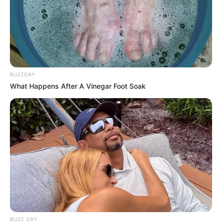
12:10 / 06 Avqust 2026
KRİMİNAL
BUZZDAY
What Happens After A Vinegar Foot Soak
48 nəfər
saxlanıldı
53
0
0
BUZZ DAY