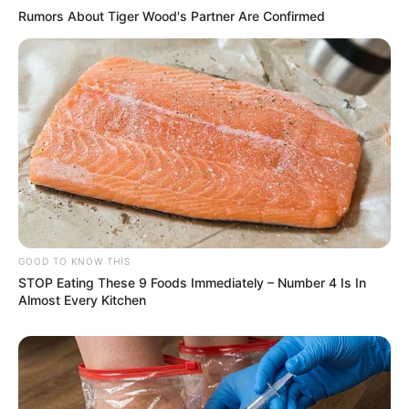
Rumors About Tiger Wood's Partner Are Confirmed
GOOD TO KNOW THIS
11:49 / 06 Avqust 2026
STOP Eating These 9 Foods Immediately – Number 4 Is In
CƏMİYYƏT
Almost Every Kitchen
Zəncirvari qəza -
5 nəfər xəsarət alıb
60
0
0