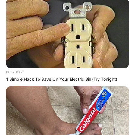
11:10 / 06 Avqust 2026
CƏMİYYƏT
FHN-dən xəbərdarlıq:
Küləkli havada
dənizə girmək təhlükəlidir
58
0
0
BUZZ DAY
1 Simple Hack To Save On Your Electric Bill (Try Tonight)