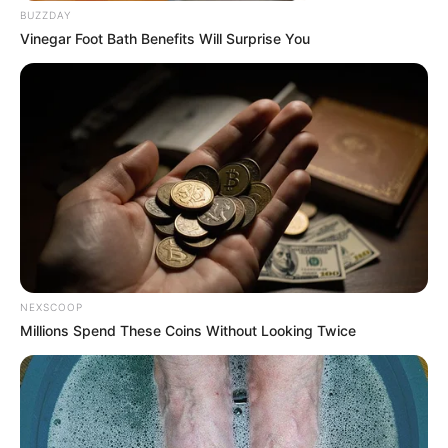
BUZZDAY
Vinegar Foot Bath Benefits Will Surprise You
12:25 / 06 Avqust 2026
TİBB
Ayaqlarda limfostaz və şişkinliyin təbii
müalicəsi –
Həkimdən XƏBƏRDARLIQ
NEXSCOOP
Millions Spend These Coins Without Looking Twice
56
0
0