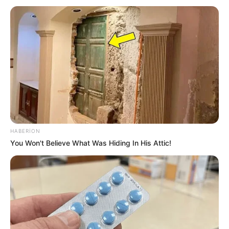
Ekoloqdan ekoloji bərpa ilə bağlı
MÜHÜM AÇIQLAMA: Hansı hallarda
müdaxilə qaçılmazdır?
70
0
0
HABERION
You Won't Believe What Was Hiding In His Attic!
10:43 / 06 Avqust 2026
CƏMİYYƏT
Qənimət Zahid Çingiz Qənizadəyə
təzminat ödədi
75
0
0