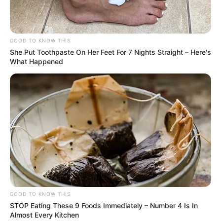
11:03 / 06 Avqust 2026
CƏMİYYƏT
Ofisdə yanğın -
Bir nəfər xilas edildi
GOOD TO KNOW THIS
She Put Toothpaste On Her Feet For 7 Nights Straight – Here's
What Happened
71
0
0
GOOD TO KNOW THIS
10:48 / 06 Avqust 2026
CƏMİYYƏT
STOP Eating These 9 Foods Immediately – Number 4 Is In
Almost Every Kitchen