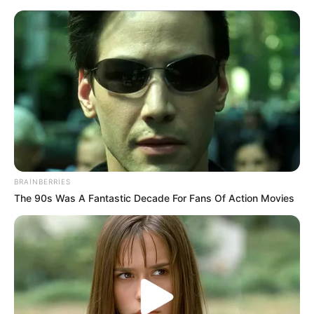
Azərbaycanda faciə:
Ərlə arvadın
meyiti tapıldı
BRAINBERRIES
The 90s Was A Fantastic Decade For Fans Of Action Movies
Azərbaycanda Boz ay bu tarixdə başlayır