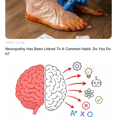
NERVE FLOW
Neuropathy Has Been Linked To A Common Habit. Do You Do
It?
11:40 / 06 Avqust 2026
CƏMİYYƏT
Cənubi Qafqazda kommunikasiyaların
açılması İran üçün hansı nəticələri vəd
edir? —
ŞƏRH
67
0
0