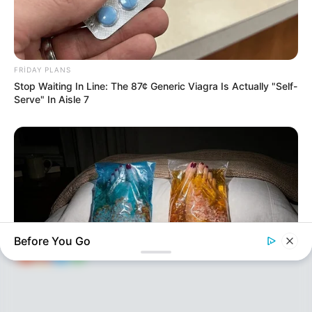
FRIDAY PLANS
Stop Waiting In Line: The 87¢ Generic Viagra Is Actually "Self-
Serve" In Aisle 7
KEÇİDLƏR
ƏLAQƏ
Tel: (+99450) 247 90 86
Ana səhifə
E-mail: oxucomsayti @gmail.com
HAQQIMIZDA
ƏLAQƏ
REKLAM
SOSİAL
SAYĞAC
Before You Go
NERVE FLOW