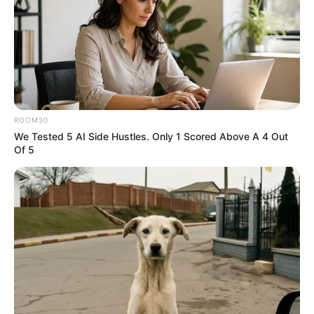
09:04 / 06 Avqust 2026
CƏMİYYƏT
Avqustda pulu tükənməyəcək
bürclər
59
0
0
ROOM30
We Tested 5 AI Side Hustles. Only 1 Scored Above A 4 Out
Of 5
09:01 / 06 Avqust 2026
CƏMİYYƏT