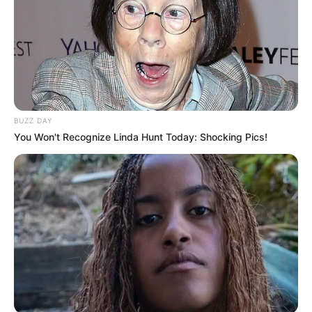
BUZZ DAY
You Won't Recognize Linda Hunt Today: Shocking Pics!
09:15 / 06 Avqust 2026
CƏMİYYƏT
Yağış yağacaq, güclü külək əsəcək -
HAVA PROQNOZU
54
0
0