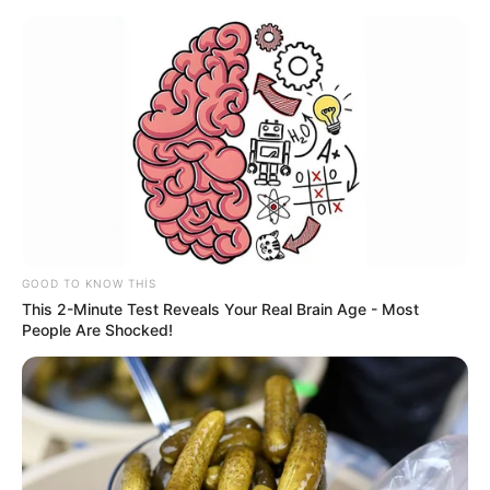
hüm qərar:
Zakir Həsənov Hava 
ranış qaydaları
Komandanlığına tapşırı
VİDEO
GOOD TO KNOW THIS
This 2-Minute Test Reveals Your Real Brain Age - Most
People Are Shocked!
Azərbaycanda orta aylıq əmək haqqı 9 %-
dən çox artıb