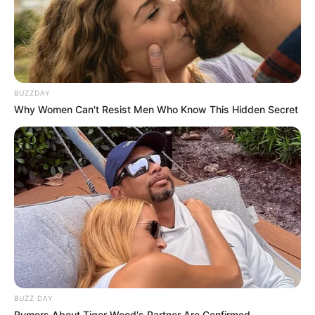
09:45 / 06 Avqust 2026
CƏMİYYƏT
Qızılın qiyməti yeni rekordunu
qırdı
42
0
0
BUZZDAY
Why Women Can't Resist Men Who Know This Hidden Secret
BUZZ DAY
Rumors About Tiger Wood's Partner Are Confirmed