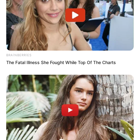
SİYASƏT
ABŞ və İran arasında
kritik 48 saat
161
0
0
BRAINBERRIES
The Fatal Illness She Fought While Top Of The Charts
18:57 / 05 Avqust 2026
KRİMİNAL
Bakıda ticarət mərkəzində FACİƏ:
liftin
şaxtasına düşüb öldü