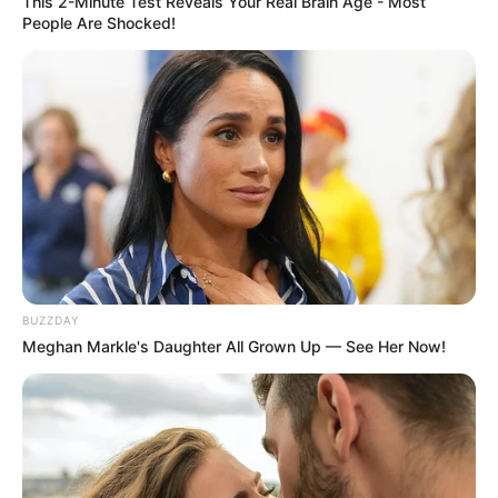
This 2-Minute Test Reveals Your Real Brain Age - Most
People Are Shocked!
09:58 / 06 Avqust 2026
DÜNYA
85 ölkəyə vizasız giriş təklif edən
pasport satışa
çıxarıldı
37
0
0
BUZZDAY
Meghan Markle's Daughter All Grown Up — See Her Now!