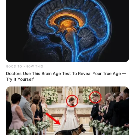
GOOD TO KNOW THIS
Doctors Use This Brain Age Test To Reveal Your True Age —
Try It Yourself
23:09 / 05 Avqust 2026
CƏMİYYƏT
Mal ətinin qiymətində dəyişiklik oldu -
VİDEO