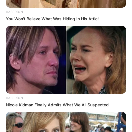
HABERION
You Won't Believe What Was Hiding In His Attic!
19:28 / 05 Avqust 2026
DÜNYA
TƏCİLİ! Qardaş ölkə kritik sistemi Bakıya
təhvil verdi -
Tarixdə İLK
176
0
0
HABERION
Nicole Kidman Finally Admits What We All Suspected
19:14 / 05 Avqust 2026