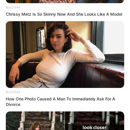
BUZZDAY
21:24 / 05 Avqust 2026
CƏMİYYƏT
Chrissy Metz Is So Skinny Now And She Looks Like A Model
Kartdan-karta köçürmə ilə bağlı limitlər
bu banklarda işləmir
163
0
0
BUZZDAY
How One Photo Caused A Man To Immediately Ask For A
Divorce
20:47 / 05 Avqust 2026
SİYASƏT
Təcili! İsrail hərəkətə keçdi -
Bu ölkə