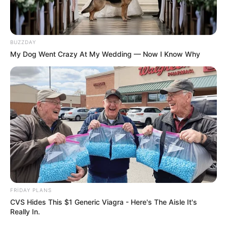
150
0
0
BUZZDAY
My Dog Went Crazy At My Wedding — Now I Know Why
22:24 / 05 Avqust 2026
CƏMİYYƏT
Daha üç küçədə
təmir işlərinə başlanılır
FRIDAY PLANS
149
0
0
CVS Hides This $1 Generic Viagra - Here's The Aisle It's
Really In.