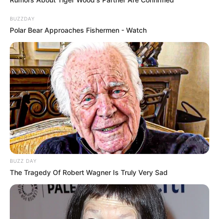
BUZZDAY
Polar Bear Approaches Fishermen - Watch
09:30 / 06 Avqust 2026
CƏMİYYƏT
BUZZ DAY
Ağır QƏZA:
ölən var
The Tragedy Of Robert Wagner Is Truly Very Sad
45
0
0