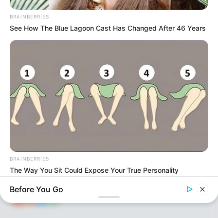
109
0
0
BRAINBERRIES
See How The Blue Lagoon Cast Has Changed After 46 Years
KEÇİDLƏR
ƏLAQƏ
Tel: (+99450) 247 90 86
Ana səhifə
E-mail: oxucomsayti @gmail.com
HAQQIMIZDA
ƏLAQƏ
REKLAM
BRAINBERRIES
The Way You Sit Could Expose Your True Personality
SOSİAL
SAYĞAC
Before You Go