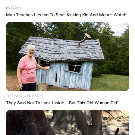
BUZZDAY
Man Teaches Lesson To Seat-Kicking Kid And Mom – Watch!
0
0
Xəbər xoşunuza gəldi? Sosial şəbəkələrdə paylaşın
TIPS AND LIFE HACKS
They Said Not To Look Inside... But This Old Woman Did!