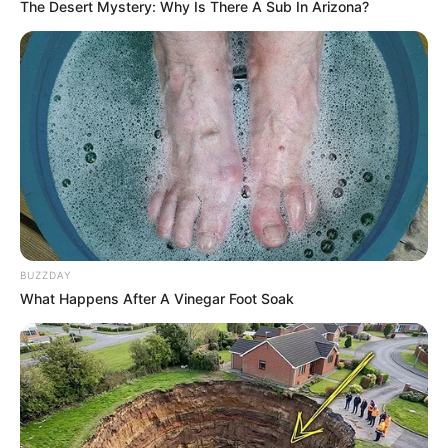
The Desert Mystery: Why Is There A Sub In Arizona?
BUZZDAY
What Happens After A Vinegar Foot Soak
Digər xəbərlər