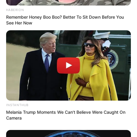
HABERION
Remember Honey Boo Boo? Better To Sit Down Before You
See Her Now
00:51 / 06 Avqust 2026
DÜNYA
İndoneziya sahillərində
zəlzələ oldu
126
0
0
INSTANTHUB
Melania Trump Moments We Can't Believe Were Caught On
Camera