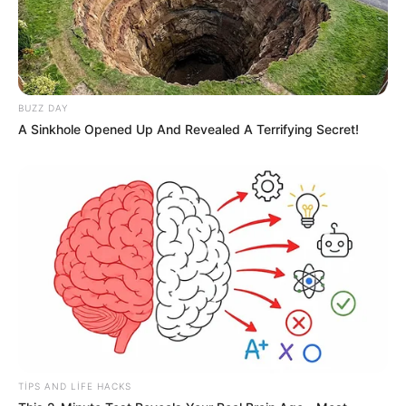
BUZZ DAY
A Sinkhole Opened Up And Revealed A Terrifying Secret!
10:08 / 06 Avqust 2026
MARAQLI
Spirt, çörək və torpaqdan elektrik
enerjisi:
Yapon mühəndisdən
diqqətçəkən yenilik
1
0
0
TIPS AND LIFE HACKS