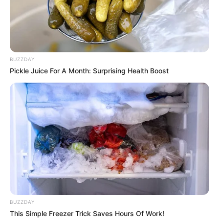
BUZZDAY
Pickle Juice For A Month: Surprising Health Boost
CƏMİYYƏT
674
11.02.2026, 11:00
2026-cı il yanvarın 1-i vəziyyətinə ölkə iqtisadiyyatında
BUZZDAY
muzdla çalışan işçilərin sayı ilkin məlumatlara əsasən
This Simple Freezer Trick Saves Hours Of Work!