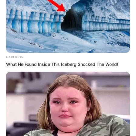
55
0
0
HABERION
What He Found Inside This Iceberg Shocked The World!
08:57 / 06 Avqust 2026
CƏMİYYƏT
Bakıda 3 istiqamətdə
TIXAC VAR
56
0
0