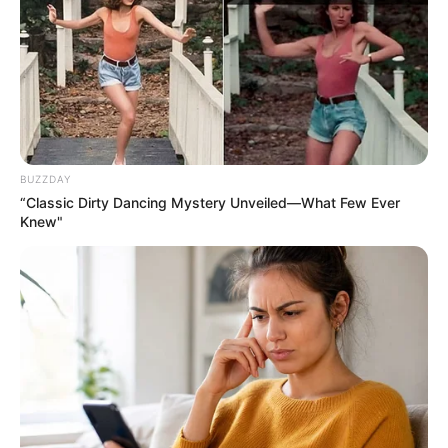
BOMBALANIR
152
0
0
BUZZDAY
“Classic Dirty Dancing Mystery Unveiled—What Few Ever
Knew"
19:59 / 05 Avqust 2026
ŞOU-BİZNES
"Paltarımı nə hədiyyə edirəm, nə də
satıram" — Aygün Kazımova ilə müsahibə
88
0
0