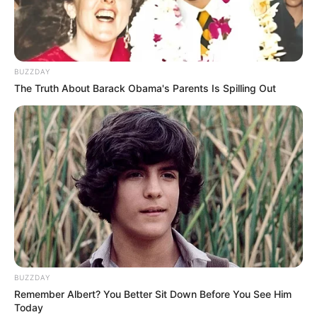
rabitə, peşə, elmi və texniki fəaliyyət, eləcə də nəqliyyat
və anbar təsərrüfatı sahələrində orta aylıq nominal
əməkhaqqı daha yüksək olmuşdur.
BUZZDAY
The Truth About Barack Obama's Parents Is Spilling Out
HƏMÇININ OXUYUN
6 avqustda bizi nələr gözləyir? —
ULDUZ FALI
Prezidentin fərmanı hansı dəyişikliklərə səbəb
olacaq? -
AÇIQLAMA
SON DƏQİQƏ
!Yüksək vəzifəyə təyinat var
SON DƏQİQƏ!
SOCAR-da işləyənlərə mühüm
xəbər:
kütləvi ixtisarlarla bağlı...
BUZZDAY
Remember Albert? You Better Sit Down Before You See Him
Today