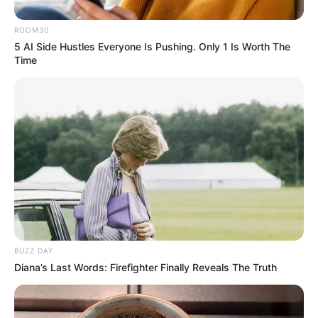
ROOM30
5 AI Side Hustles Everyone Is Pushing. Only 1 Is Worth The
Time
19:49 / 05 Avqust 2026
KRİMİNAL
Mingəçevirdə kanalda batan
yeniyetmənin axtarışları aparılır
- VİDEO
165
0
0
BUZZ DAY
Diana’s Last Words: Firefighter Finally Reveals The Truth