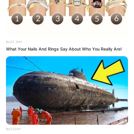
Avqustda pulu tükənməyəcək
bürclər
06 Avqust 2026, 09:04
BUZZ DAY
What Your Nails And Rings Say About Who You Really Are!
BUZZDAY