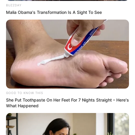
BUZZDAY
Malia Obama's Transformation Is A Sight To See
09:07 / 06 Avqust 2026
KRİMİNAL
Gəncədə kütləvi dava -
ölən və
yaralananlar var
54
0
0
GOOD TO KNOW THIS
She Put Toothpaste On Her Feet For 7 Nights Straight – Here's
What Happened