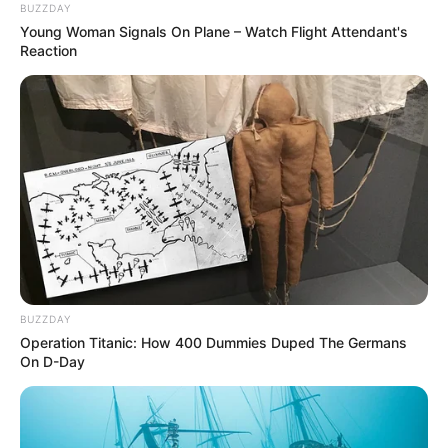
BUZZDAY
Young Woman Signals On Plane – Watch Flight Attendant's
Reaction
22:10 / 05 Avqust 2026
CƏMİYYƏT
Bakıda MƏSCİD
YANIR
152
0
0
BUZZDAY
Operation Titanic: How 400 Dummies Duped The Germans
On D-Day