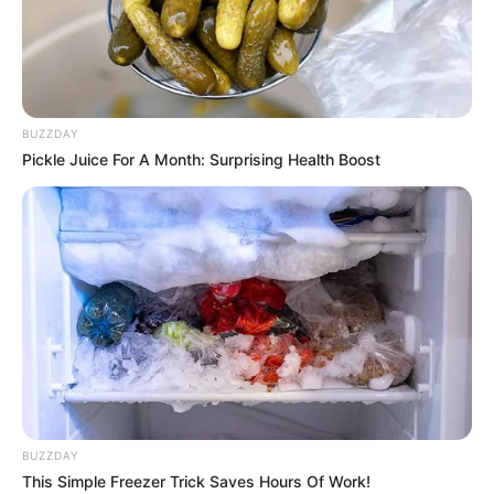
BUZZDAY
Pickle Juice For A Month: Surprising Health Boost
CƏMİYYƏT
2219
10.02.2026, 14:33
Prezident İlham Əliyevin Sərəncamı ilə Azər İsmayıl
BUZZDAY
oğlu Mursaqulov Azərbaycan Respublikası Dövlət
This Simple Freezer Trick Saves Hours Of Work!