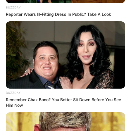
BUZZDAY
08:58 / 06 Avqust 2026
Reporter Wears Ill-Fitting Dress In Public? Take A Look
SİYASƏT
Ceyhun Bayramov Ukraynaya
getdi
66
0
0
BUZZDAY
Remember Chaz Bono? You Better Sit Down Before You See
Him Now
08:57 / 06 Avqust 2026
CƏMİYYƏT