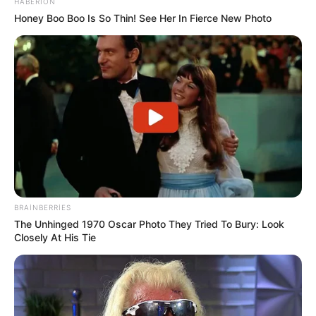
HABERION
Honey Boo Boo Is So Thin! See Her In Fierce New Photo
22:10 / 05 Avqust 2026
CƏMİYYƏT
Bakıda MƏSCİD
YANIR
158
0
0
BRAINBERRIES
The Unhinged 1970 Oscar Photo They Tried To Bury: Look
Closely At His Tie
KEÇİDLƏR
ƏLAQƏ
Tel: (+99450) 247 90 86
Ana səhifə
E-mail: oxucomsayti @gmail.com
HAQQIMIZDA