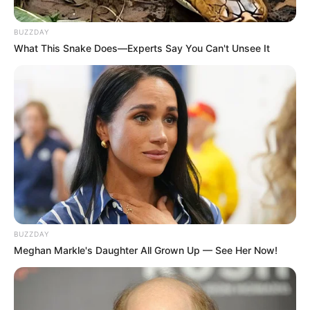
BUZZDAY
What This Snake Does—Experts Say You Can't Unsee It
09:04 / 06 Avqust 2026
CƏMİYYƏT
Avqustda pulu tükənməyəcək
bürclər
68
0
0
BUZZDAY
Meghan Markle's Daughter All Grown Up — See Her Now!