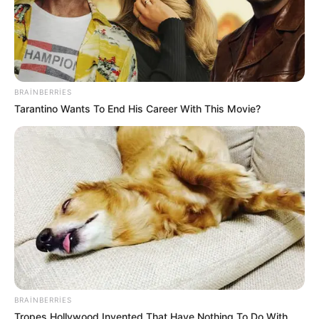
MARAQLI
Spirt, çörək və torpaqdan elektrik
enerjisi:
Yapon mühəndisdən
diqqətçəkən yenilik
53
0
0
BRAINBERRIES
Tarantino Wants To End His Career With This Movie?
09:58 / 06 Avqust 2026
DÜNYA
85 ölkəyə vizasız giriş təklif edən
BRAINBERRIES
pasport satışa
çıxarıldı
Tropes Hollywood Invented That Have Nothing To Do With