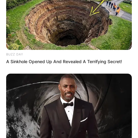
BUZZ DAY
10:41 / 06 Avqust 2026
CƏMİYYƏT
A Sinkhole Opened Up And Revealed A Terrifying Secret!
Yeni təyin olunan müavin KİMDİR? —
FOTO
67
0
0