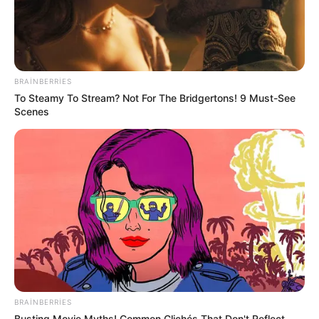
açıqlandı
137
0
0
BRAINBERRIES
To Steamy To Stream? Not For The Bridgertons! 9 Must-See
Scenes
10:32 / 06 Avqust 2026
KRİMİNAL
Azərbaycanda faciə:
Ərlə arvadın meyiti
tapıldı
BRAINBERRIES
253
0
0
Busting Movie Myths! Common Clichés That Don't Reflect