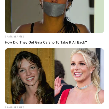
BRAINBERRIES
10:21 / 06 Avqust 2026
DÜNYA
How Did They Get Gina Carano To Take It All Back?
Rusiya Qara dənizdə yük gəmilərinə
dron
zərbələri endirib
45
0
0
BRAINBERRIES