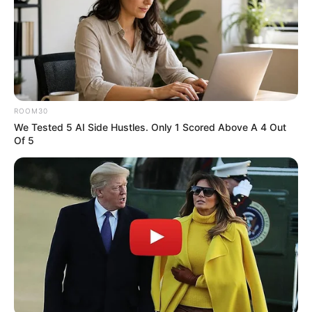
Digər xəbərlər
ROOM30
We Tested 5 AI Side Hustles. Only 1 Scored Above A 4 Out
Of 5
10:48 / 06 Avqust 2026
CƏMİYYƏT
Ekoloqdan ekoloji bərpa ilə bağlı
MÜHÜM AÇIQLAMA: Hansı hallarda
müdaxilə qaçılmazdır?