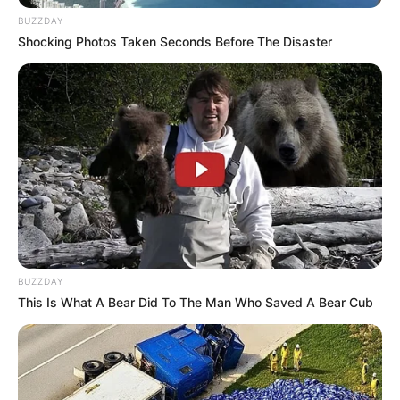
127
0
0
BUZZDAY
Shocking Photos Taken Seconds Before The Disaster
23:09 / 05 Avqust 2026
CƏMİYYƏT
Mal ətinin qiymətində dəyişiklik oldu -
BUZZDAY
VİDEO
This Is What A Bear Did To The Man Who Saved A Bear Cub
154
0
0