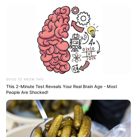
Azərbaycanda bu şəxslər 50 min
manatadək
cərimələnəcək
GOOD TO KNOW THIS
This 2-Minute Test Reveals Your Real Brain Age - Most
People Are Shocked!
Prezidentin yüksək vəzifə verdiyi Azər
Mursaqulov kimdir? -
DOSYE