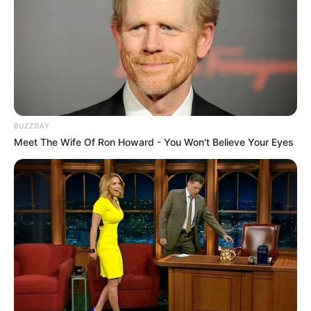
09:01 / 06 Avqust 2026
CƏMİYYƏT
DİQQƏT! Bu ərazilərdə
işıq olmayacaq
BUZZDAY
Meet The Wife Of Ron Howard - You Won't Believe Your Eyes
68
0
0