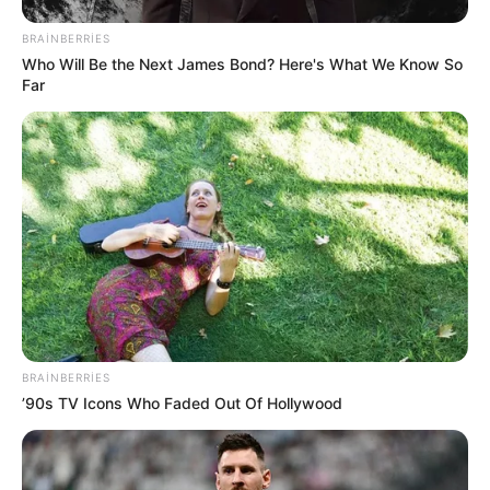
BRAINBERRIES
Who Will Be the Next James Bond? Here's What We Know So
Far
BRAINBERRIES
’90s TV Icons Who Faded Out Of Hollywood