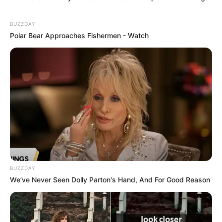
09:30 / 06 Avqust 2026
CƏMİYYƏT
Ağır QƏZA:
ölən var
BUZZDAY
Polar Bear Approaches Fishermen - Watch
58
0
0
BUZZDAY
We’ve Never Seen Dolly Parton's Hand, And For Good Reason
09:15 / 06 Avqust 2026
CƏMİYYƏT
Yağış yağacaq, güclü külək əsəcək -
HAVA PROQNOZU