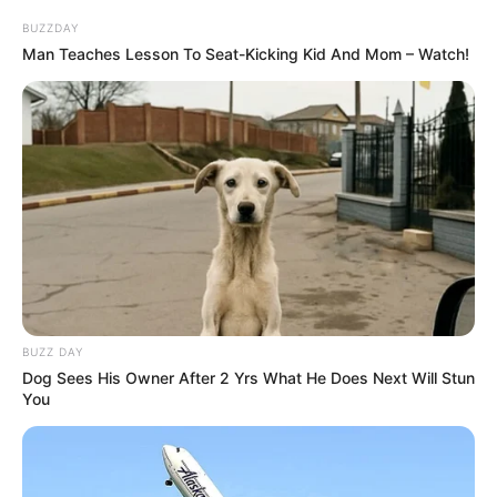
3
0
BUZZDAY
Man Teaches Lesson To Seat-Kicking Kid And Mom – Watch!
Xəbər xoşunuza gəldi? Sosial şəbəkələrdə paylaşın
Azər İsmayıl oğlu Mursaqulov
xəbər
təyinat
Bizi Facebook-da
Bizi Twitter-da
izləyin
izləyin
BUZZ DAY
Bizə yazın: (+99450) 247 90 86
Dog Sees His Owner After 2 Yrs What He Does Next Will Stun
You
ƏLAQƏLI MÖVZULAR