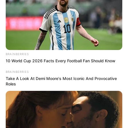
10:37 / 06 Avqust 2026
MARAQLI
Alimlər həyəcan təbili çalır:
Bu canlıların
köçü böyük dəyişikliklərdən xəbər verir
31
0
0
BRAINBERRIES
10 World Cup 2026 Facts Every Football Fan Should Know
BRAINBERRIES
Take A Look At Demi Moore's Most Iconic And Provocative
Roles
10:35 / 06 Avqust 2026
CƏMİYYƏT
Pensiya alanlara ŞAD xəbər -
Tarix