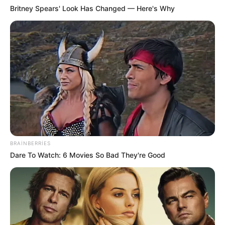
Britney Spears' Look Has Changed — Here's Why
10:15 / 06 Avqust 2026
İQTİSADİYYAT
MİDA 130 milyon manatlıq
istiqraz
buraxır
52
0
0
BRAINBERRIES
Dare To Watch: 6 Movies So Bad They're Good
10:08 / 06 Avqust 2026