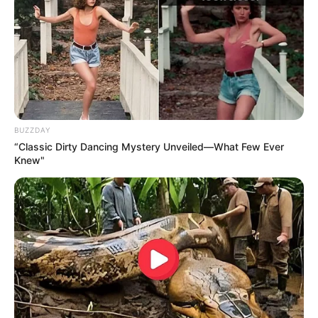
69
0
0
BUZZDAY
“Classic Dirty Dancing Mystery Unveiled—What Few Ever
Knew"
09:07 / 06 Avqust 2026
KRİMİNAL
Gəncədə kütləvi dava -
ölən və
yaralananlar var
66
0
0