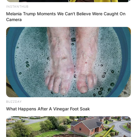
29
0
0
INSTANTHUB
Melania Trump Moments We Can't Believe Were Caught On
Camera
10:43 / 06 Avqust 2026
CƏMİYYƏT
Qənimət Zahid Çingiz Qənizadəyə
BUZZDAY
təzminat ödədi
What Happens After A Vinegar Foot Soak
34
0
0