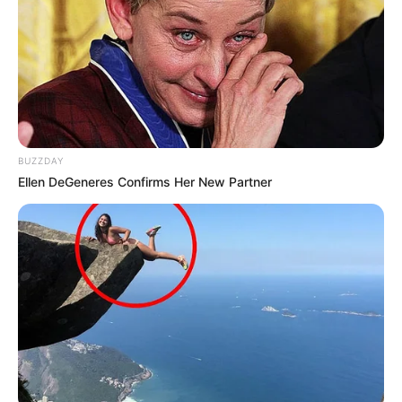
Bakıda 3 istiqamətdə
TIXAC VAR
66
0
0
BUZZDAY
Ellen DeGeneres Confirms Her New Partner
00:51 / 06 Avqust 2026
DÜNYA
İndoneziya sahillərində
zəlzələ oldu