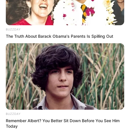
Tahir Budaqov olub. O, dövlət başçısının Sərəncamı ilə
Nəsimi rayonunun icra başçısı təyin edilib.
HƏMÇININ OXUYUN
BUZZDAY
The Truth About Barack Obama's Parents Is Spilling Out
Yeni təyin olunan müavin KİMDİR? —
FOTO
Pensiya alanlara ŞAD xəbər -
Tarix açıqlandı
Azərbaycanda faciə:
Ərlə arvadın meyiti tapıldı
6 avqustda bizi nələr gözləyir? —
ULDUZ FALI
BUZZDAY
Remember Albert? You Better Sit Down Before You See Him
Today