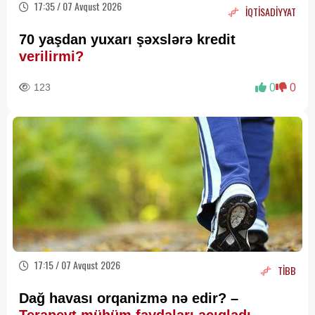
17:35 / 07 Avqust 2026
İQTİSADİYYAT
70 yaşdan yuxarı şəxslərə kredit
verilirmi?
123
0
0
17:15 / 07 Avqust 2026
TİBB
Dağ havası orqanizmə nə edir? –