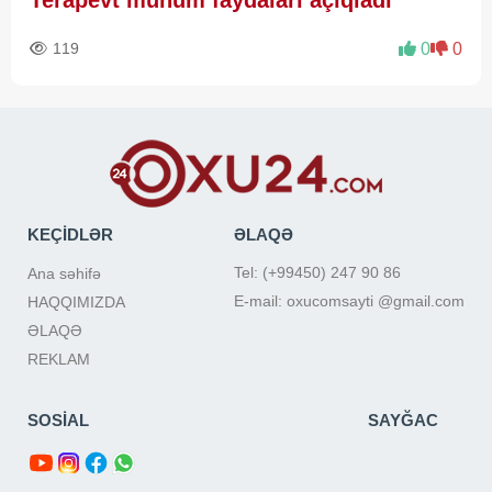
Terapevt mühüm faydaları açıqladı
119
0
0
KEÇİDLƏR
ƏLAQƏ
Tel: (+99450) 247 90 86
Ana səhifə
E-mail: oxucomsayti @gmail.com
HAQQIMIZDA
ƏLAQƏ
REKLAM
SOSİAL
SAYĞAC