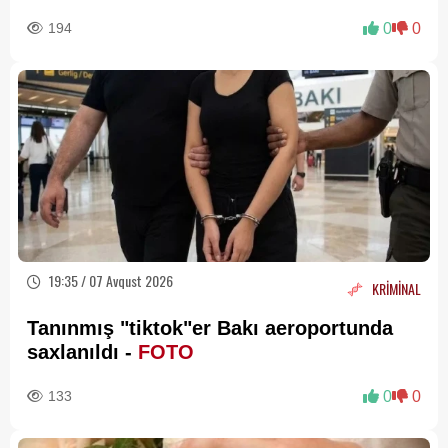
valideynlərə XƏBƏRDARLIQ
194
0
0
19:35 / 07 Avqust 2026
KRİMİNAL
Tanınmış "tiktok"er Bakı aeroportunda
saxlanıldı -
FOTO
133
0
0