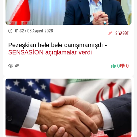
01:32 / 08 Avqust 2026
SİYASƏT
Pezeşkian hələ belə danışmamışdı -
SENSASİON açıqlamalar verdi
45
0
0