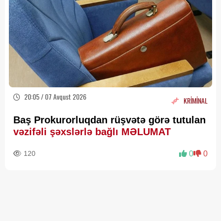
20:05 / 07 Avqust 2026
KRİMİNAL
Baş Prokurorluqdan rüşvətə görə tutulan
vəzifəli şəxslərlə bağlı MƏLUMAT
120
0
0