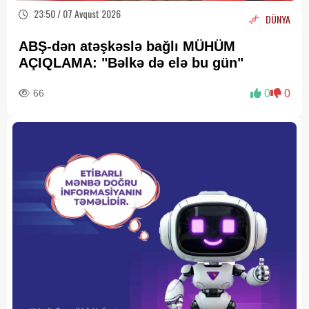
23:50 / 07 Avqust 2026
DÜNYA
ABŞ-dən atəşkəslə bağlı MÜHÜM
AÇIQLAMA: "Bəlkə də elə bu gün"
66
0
0