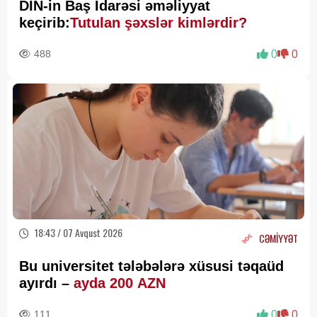
DİN-in Baş İdarəsi əməliyyat
keçirib:
Tutulan şəxslər kimlərdir?
488
0
0
18:43 / 07 Avqust 2026
CƏMİYYƏT
Bu universitet tələbələrə xüsusi təqaüd
ayırdı –
ayda 200 AZN
111
0
0