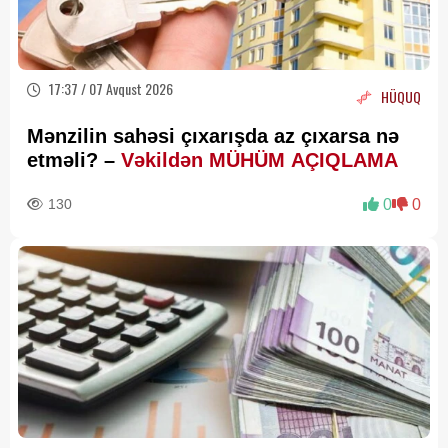
17:37 / 07 Avqust 2026
HÜQUQ
Mənzilin sahəsi çıxarışda az çıxarsa nə
etməli? –
Vəkildən MÜHÜM AÇIQLAMA
130
0
0