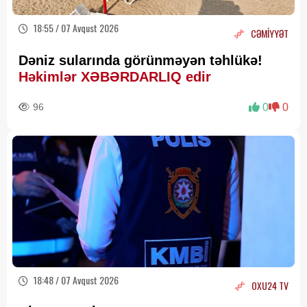
18:55 / 07 Avqust 2026
CƏMİYYƏT
Dəniz sularında görünməyən təhlükə!
Həkimlər XƏBƏRDARLIQ edir
96
0
0
18:48 / 07 Avqust 2026
OXU24 TV