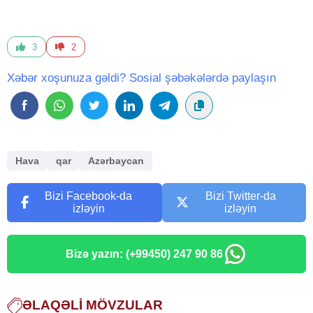
3
2
Xəbər xoşunuza gəldi? Sosial şəbəkələrdə paylaşın
Hava
qar
Azərbaycan
Bizi Facebook-da
Bizi Twitter-da
izləyin
izləyin
Bizə yazın: (+99450) 247 90 86
ƏLAQƏLI MÖVZULAR