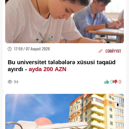
17:59 / 07 Avqust 2026
CƏMİYYƏT
Bu universitet tələbələrə xüsusi təqaüd
ayırdı -
ayda 200 AZN
94
0
0