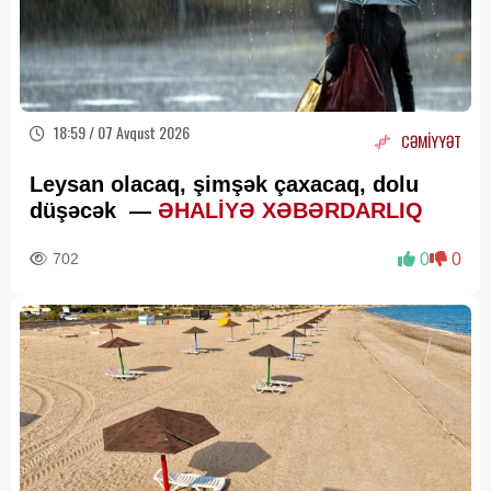
18:59 / 07 Avqust 2026
CƏMİYYƏT
Leysan olacaq, şimşək çaxacaq, dolu
düşəcək —
ƏHALİYƏ XƏBƏRDARLIQ
702
0
0