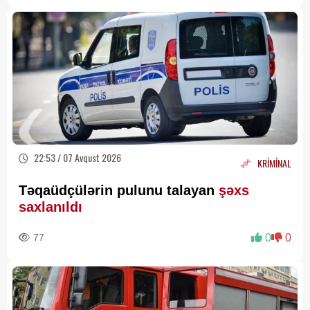
22:53 / 07 Avqust 2026
KRİMİNAL
Təqaüdçülərin pulunu talayan
şəxs
saxlanıldı
77
0
0