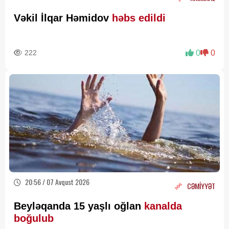
Vəkil İlqar Həmidov
həbs edildi
222
0
0
20:56 / 07 Avqust 2026
CƏMİYYƏT
Beyləqanda 15 yaşlı oğlan
kanalda
boğulub