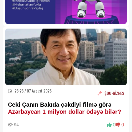
23:23 / 07 Avqust 2026
ŞOU-BİZNES
Ceki Çanın Bakıda çəkdiyi filmə görə
Azərbaycan 1 milyon dollar ödəyə bilər?
94
0
0