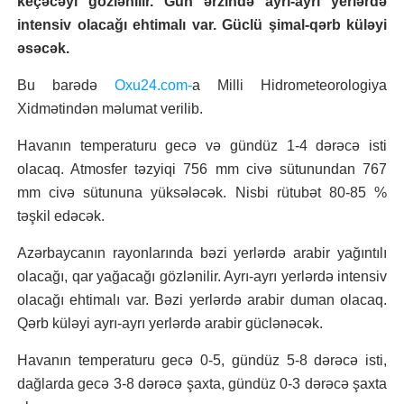
keçəcəyi gözlənilir. Gün ərzində ayrı-ayrı yerlərdə
intensiv olacağı ehtimalı var. Güclü şimal-qərb küləyi
əsəcək.
Bu barədə
Oxu24.com-
a Milli Hidrometeorologiya
Xidmətindən məlumat verilib.
Havanın temperaturu gecə və gündüz 1-4 dərəcə isti
olacaq. Atmosfer təzyiqi 756 mm civə sütunundan 767
mm civə sütununa yüksələcək. Nisbi rütubət 80-85 %
təşkil edəcək.
Azərbaycanın rayonlarında bəzi yerlərdə arabir yağıntılı
olacağı, qar yağacağı gözlənilir. Ayrı-ayrı yerlərdə intensiv
olacağı ehtimalı var. Bəzi yerlərdə arabir duman olacaq.
Qərb küləyi ayrı-ayrı yerlərdə arabir güclənəcək.
Havanın temperaturu gecə 0-5, gündüz 5-8 dərəcə isti,
dağlarda gecə 3-8 dərəcə şaxta, gündüz 0-3 dərəcə şaxta