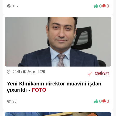
107
0
0
20:41 / 07 Avqust 2026
CƏMİYYƏT
Yeni Klinikanın direktor müavini işdən
çıxarıldı -
FOTO
95
0
0