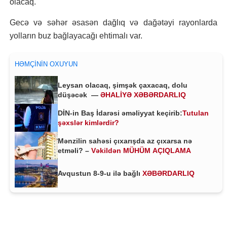
olacaq.
Gecə və səhər əsasən dağlıq və dağətəyi rayonlarda
yolların buz bağlayacağı ehtimalı var.
HƏMÇININ OXUYUN
Leysan olacaq, şimşək çaxacaq, dolu
düşəcək —
ƏHALİYƏ XƏBƏRDARLIQ
DİN-in Baş İdarəsi əməliyyat keçirib:
Tutulan
şəxslər kimlərdir?
Mənzilin sahəsi çıxarışda az çıxarsa nə
etməli? –
Vəkildən MÜHÜM AÇIQLAMA
Avqustun 8-9-u ilə bağlı
XƏBƏRDARLIQ