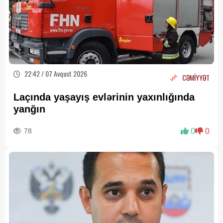
22:42 / 07 Avqust 2026
CƏMİYYƏT
Laçında yaşayış evlərinin yaxınlığında
yanğın
78
0
0