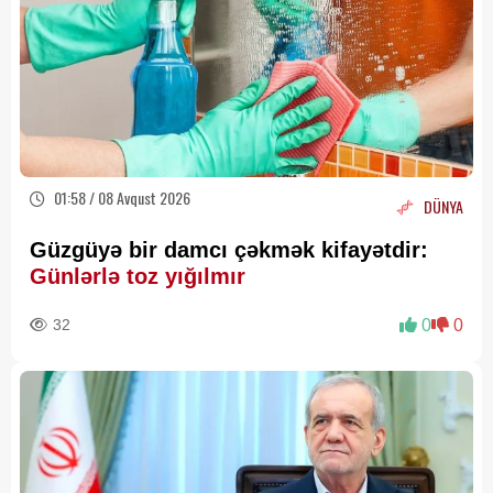
01:58 / 08 Avqust 2026
DÜNYA
Güzgüyə bir damcı çəkmək kifayətdir:
Günlərlə toz yığılmır
32
0
0