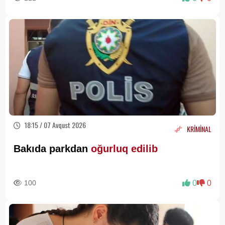
18:15 / 07 Avqust 2026
KRİMİNAL
Bakıda parkdan
oğurluq edilib
100
0
0