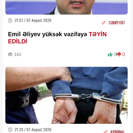
21:57 / 07 Avqust 2026
CƏMİYYƏT
Emil Əliyev yüksək vəzifəyə
TƏYİN
EDİLDİ
162
0
0
21:29 / 07 Avqust 2026
KRİMİNAL