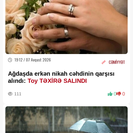
19:12 / 07 Avqust 2026
CƏMİYYƏT
Ağdaşda erkən nikah cəhdinin qarşısı
alındı:
Toy TƏXİRƏ SALINDI
111
0
0