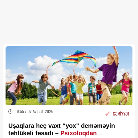
19:55 / 07 Avqust 2026
CƏMİYYƏT
Uşaqlara heç vaxt “yox” deməməyin
təhlükəli fəsadı –
Psixoloqdan