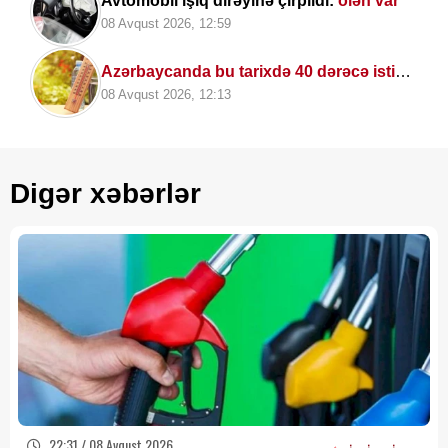
Avtomobil işıq dirəyinə çırpıldı:
ölən var
08 Avqust 2026, 12:59
Azərbaycanda bu tarixdə 40 dərəcə isti
OLACAQ
08 Avqust 2026, 12:13
Digər xəbərlər
22:31 / 08 Avqust 2026