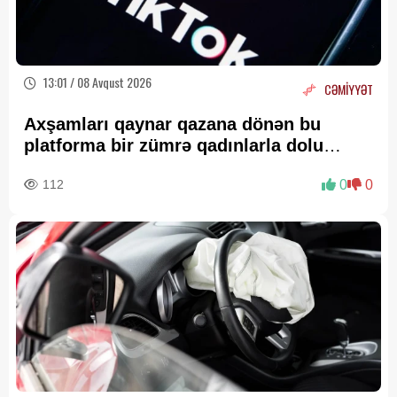
13:01 / 08 Avqust 2026
CƏMİYYƏT
Axşamları qaynar qazana dönən bu
platforma bir zümrə qadınlarla dolu
olur...
112
0
0