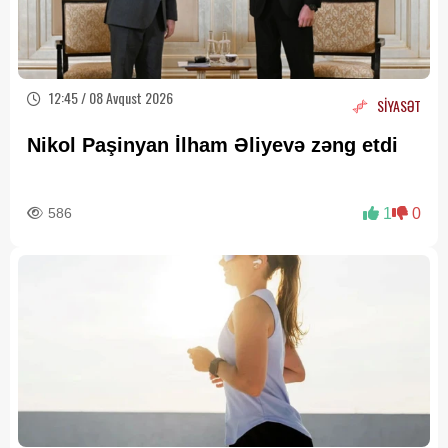
12:45 / 08 Avqust 2026
SİYASƏT
Nikol Paşinyan İlham Əliyevə zəng etdi
586
1
0