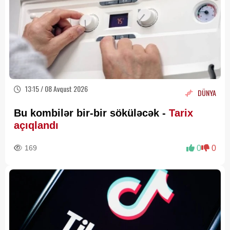
13:15 / 08 Avqust 2026
DÜNYA
Bu kombilər bir-bir söküləcək -
Tarix
açıqlandı
169
0
0