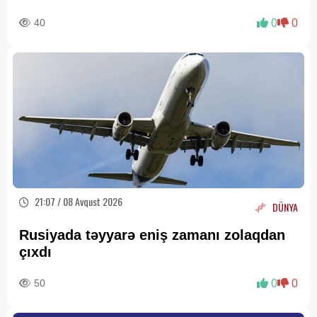
40
0
0
21:07 / 08 Avqust 2026
DÜNYA
Rusiyada təyyarə eniş zamanı zolaqdan
çıxdı
50
0
0