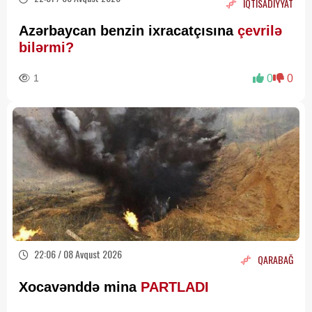
İQTİSADİYYAT
Azərbaycan benzin ixracatçısına
çevrilə
bilərmi?
1
0
0
22:06 / 08 Avqust 2026
QARABAĞ
Xocavənddə mina
PARTLADI