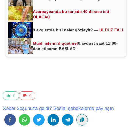
Azərbaycanda bu tarixdə 40 dərəcə isti
OLACAQ
9 avqustda bizi nələr gözləyir? —
ULDUZ FALI
Müəllimlərin diqqətinə!
8 avqust saat 11:00-
dan etibarən BAŞLADI
0
0
Xəbər xoşunuza gəldi? Sosial şəbəkələrdə paylaşın