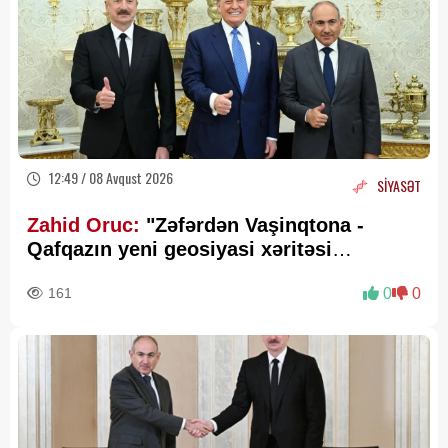
12:49 / 08 Avqust 2026
SİYASƏT
Zahid Oruc:
"Zəfərdən Vaşinqtona -
Qafqazın yeni geosiyasi xəritəsi
cızılır”..
161
0
0