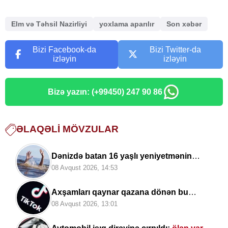
Elm və Təhsil Nazirliyi
yoxlama aparılır
Son xəbər
Bizi Facebook-da
Bizi Twitter-da
izləyin
izləyin
Bizə yazın: (+99450) 247 90 86
ƏLAQƏLI MÖVZULAR
Dənizdə batan 16 yaşlı yeniyetmənin
meyiti tapılıb
08 Avqust 2026, 14:53
Axşamları qaynar qazana dönən bu
platforma bir zümrə qadınlarla dolu olur...
08 Avqust 2026, 13:01