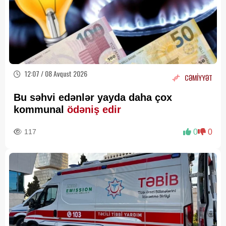
12:07 / 08 Avqust 2026
CƏMİYYƏT
Bu səhvi edənlər yayda daha çox
kommunal
ödəniş edir
117
0
0