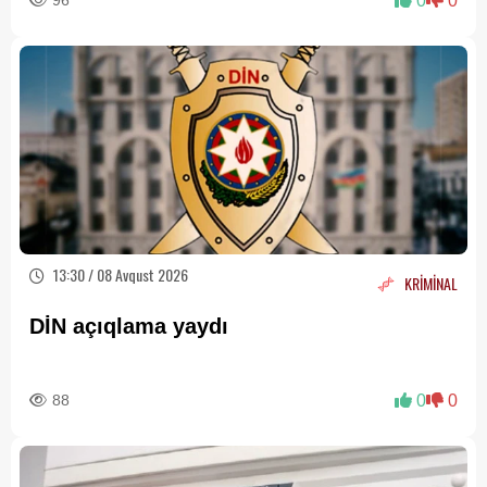
96
0
0
13:30 / 08 Avqust 2026
KRİMİNAL
DİN açıqlama yaydı
88
0
0