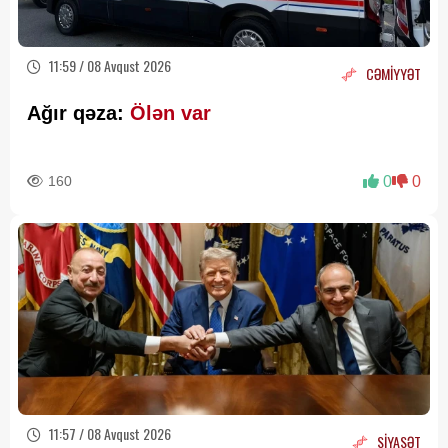
11:59 / 08 Avqust 2026
CƏMİYYƏT
Ağır qəza:
Ölən var
160
0
0
11:57 / 08 Avqust 2026
SİYASƏT