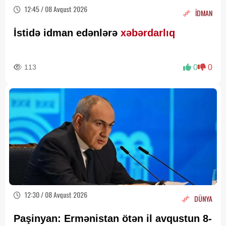
12:45 / 08 Avqust 2026
İDMAN
İstidə idman edənlərə
xəbərdarlıq
113
0
0
12:30 / 08 Avqust 2026
DÜNYA
Paşinyan: Ermənistan ötən il avqustun 8-