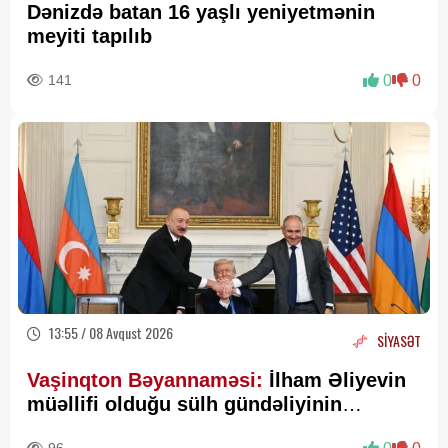
Dənizdə batan 16 yaşlı yeniyetmənin
meyiti tapılıb
141
0
0
13:55 / 08 Avqust 2026
SİYASƏT
Vaşinqton Bəyannaməsi:
İlham Əliyevin
müəllifi olduğu sülh gündəliyinin
beynəlxalq miqyasda təsdiqi