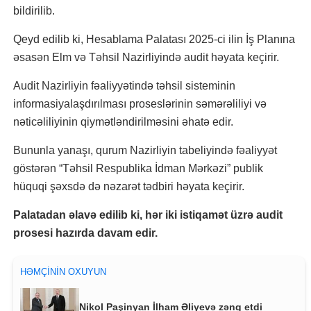
bildirilib.
Qeyd edilib ki, Hesablama Palatası 2025-ci ilin İş Planına
əsasən Elm və Təhsil Nazirliyində audit həyata keçirir.
Audit Nazirliyin fəaliyyətində təhsil sisteminin
informasiyalaşdırılması proseslərinin səmərəliliyi və
nəticəliliyinin qiymətləndirilməsini əhatə edir.
Bununla yanaşı, qurum Nazirliyin tabeliyində fəaliyyət
göstərən “Təhsil Respublika İdman Mərkəzi” publik
hüquqi şəxsdə də nəzarət tədbiri həyata keçirir.
Palatadan əlavə edilib ki, hər iki istiqamət üzrə audit
prosesi hazırda davam edir.
HƏMÇININ OXUYUN
Nikol Paşinyan İlham Əliyevə zəng etdi