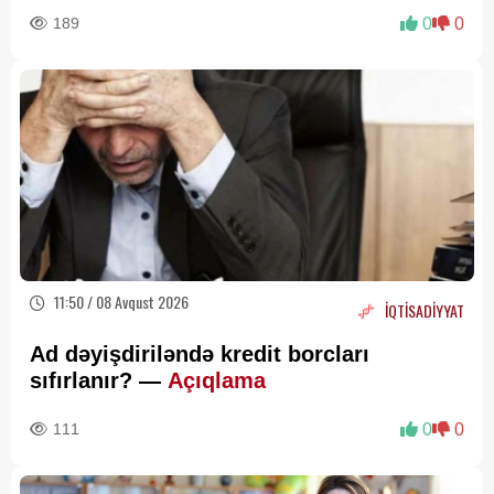
189
0
0
11:50 / 08 Avqust 2026
İQTİSADİYYAT
Ad dəyişdiriləndə kredit borcları
sıfırlanır? —
Açıqlama
111
0
0