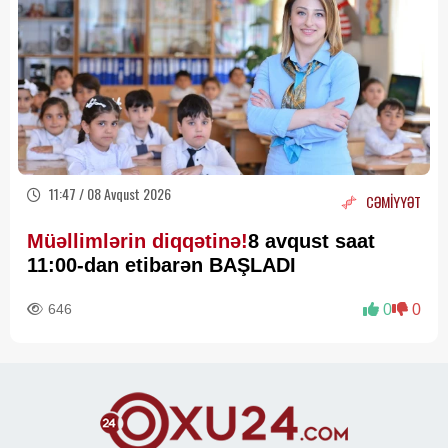
11:47 / 08 Avqust 2026
CƏMİYYƏT
Müəllimlərin diqqətinə!
8 avqust saat
11:00-dan etibarən BAŞLADI
646
0
0