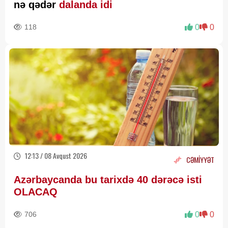
nə qədər
dalanda idi
118
0
0
12:13 / 08 Avqust 2026
CƏMİYYƏT
Azərbaycanda bu tarixdə 40 dərəcə isti
OLACAQ
706
0
0