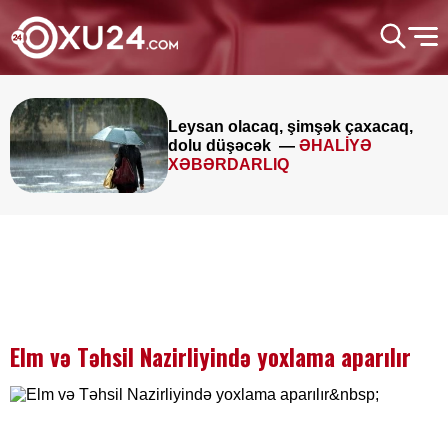
eysan olacaq, şimşək çaxacaq,
Av
olu düşəcək —
ƏHALİYƏ
X
XƏBƏRDARLIQ
Elm və Təhsil Nazirliyində yoxlama aparılır