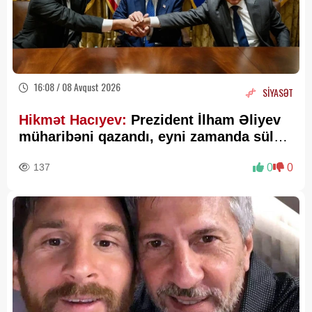
16:08 / 08 Avqust 2026
SİYASƏT
Hikmət Hacıyev:
Prezident İlham Əliyev
müharibəni qazandı, eyni zamanda sülhü
də qazandı - VİDEO
137
0
0