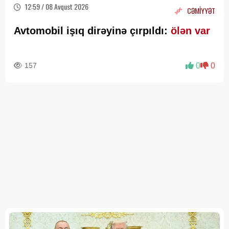
12:59 / 08 Avqust 2026
CƏMİYYƏT
Avtomobil işıq dirəyinə çırpıldı:
ölən var
157
0
0