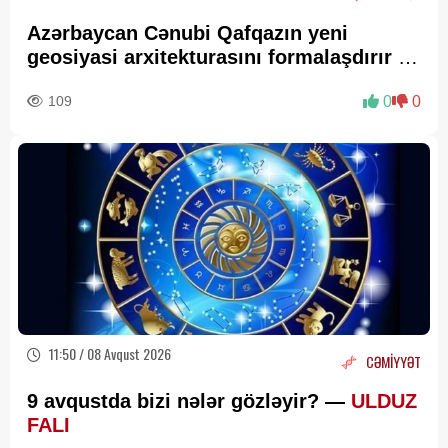
Azərbaycan Cənubi Qafqazın yeni
geosiyasi arxitekturasını formalaşdırır –
RƏY
109
0
0
11:50 / 08 Avqust 2026
CƏMİYYƏT
9 avqustda bizi nələr gözləyir? —
ULDUZ
FALI