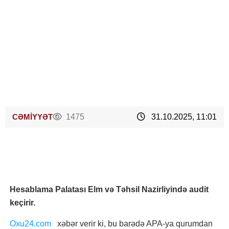
CƏMİYYƏT
1475
31.10.2025, 11:01
Hesablama Palatası Elm və Təhsil Nazirliyində audit
keçirir.
Oxu24.com
xəbər verir ki, bu barədə APA-ya qurumdan