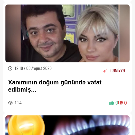
12:10 / 08 Avqust 2026
CƏMİYYƏT
Xanımının doğum günündə vəfat
edibmiş...
114
0
0