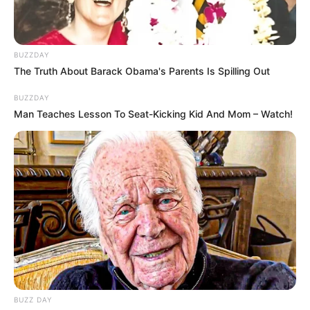
17:59 / 05 Avqust 2026
TİBB
BUZZDAY
Buz kimi içkilər mədəyə necə təsir edir? –
The Truth About Barack Obama's Parents Is Spilling Out
Mütəxəssislər açıqladı
BUZZDAY
Man Teaches Lesson To Seat-Kicking Kid And Mom – Watch!
107
0
0
17:30 / 05 Avqust 2026
HÜQUQ
BUZZ DAY