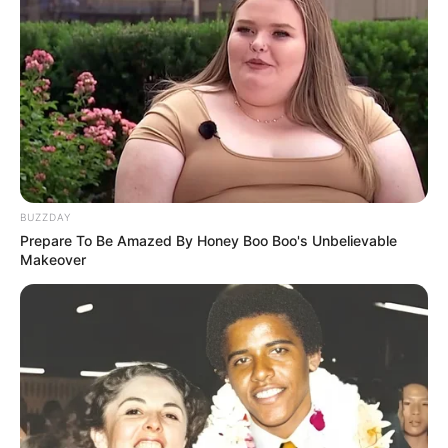
19:28 / 05 Avqust 2026
DÜNYA
TƏCİLİ! Qardaş ölkə kritik sistemi Bakıya
təhvil verdi -
Tarixdə İLK
BUZZDAY
Prepare To Be Amazed By Honey Boo Boo's Unbelievable
Makeover
190
0
0