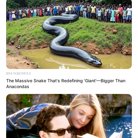
14:58 / 06 Avqust 2026
CƏMİYYƏT
Məleykə Abbaszadə ixtisas seçən
abituriyentlərə
müraciət etdi
34
0
0
BRAINBERRIES
The Massive Snake That's Redefining 'Giant'—Bigger Than
Anacondas
14:45 / 06 Avqust 2026
MARAQLI
Qurdlar niyə tələsmir? -
Alimlər ov sirrini
açıqladı