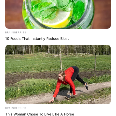
BRAINBERRIES
10 Foods That Instantly Reduce Bloat
13:57 / 06 Avqust 2026
SİYASƏT
Zahid Oruc:
”Ruben Vardanyan xeyriyyəçi
yox, yeni işğal layihəsinin icraçısı idi”..
70
0
0
BRAINBERRIES
This Woman Chose To Live Like A Horse