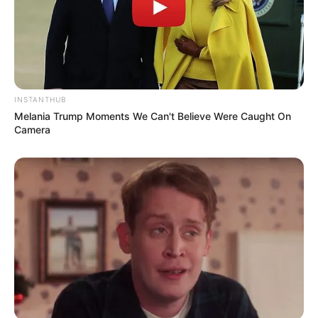
112
0
0
INSTANTHUB
Melania Trump Moments We Can't Believe Were Caught On
Camera
16:59 / 05 Avqust 2026
MARAQLI
Balıqların yaddaşı ilə bağlı illərin mifi
təkzib edildi
106
0
0