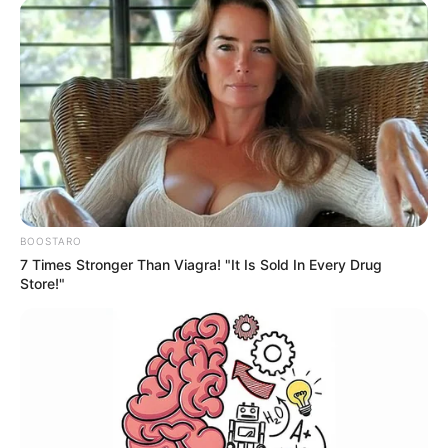
69
0
0
BOOSTARO
12:25 / 06 Avqust 2026
TİBB
7 Times Stronger Than Viagra! "It Is Sold In Every Drug
Store!"
Ayaqlarda limfostaz və şişkinliyin təbii
müalicəsi –
Həkimdən XƏBƏRDARLIQ
69
0
0