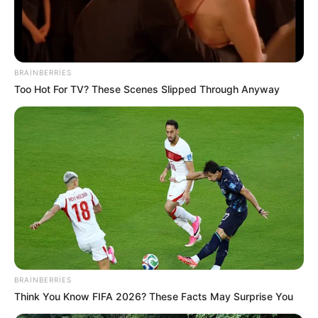
14:59 / 06 Avqust 2026
HÜQUQ
BRAINBERRIES
İşçini ərizə yazmağa məcbur etmək
Too Hot For TV? These Scenes Slipped Through Anyway
olarmı? –
Hüquqşünas açıqladı
28
0
0
BRAINBERRIES
Think You Know FIFA 2026? These Facts May Surprise You