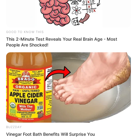
GOOD TO KNOW THIS
This 2-Minute Test Reveals Your Real Brain Age - Most
People Are Shocked!
11:40 / 06 Avqust 2026
CƏMİYYƏT
Cənubi Qafqazda kommunikasiyaların
açılması İran üçün hansı nəticələri vəd
edir? —
ŞƏRH
77
0
0
BUZZDAY
Vinegar Foot Bath Benefits Will Surprise You