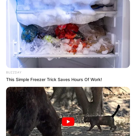
155
0
0
BUZZDAY
This Simple Freezer Trick Saves Hours Of Work!
19:59 / 05 Avqust 2026
ŞOU-BİZNES
"Paltarımı nə hədiyyə edirəm, nə də satıram"
— Aygün Kazımova ilə müsahibə
94
0
0