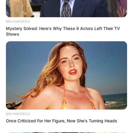
Kollektorlar və BOKT əməkdaşları
borclunun ailəsini
qorxuda bilər?
BRAINBERRIES
Mystery Solved: Here's Why These 9 Actors Left Their TV
74
0
0
Shows
12:40 / 06 Avqust 2026
TİBB
Mioqard infarktı nədir və nə üçün
baş
BRAINBERRIES
verir?
Once Criticized For Her Figure, Now She's Turning Heads