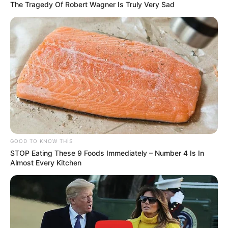
The Tragedy Of Robert Wagner Is Truly Very Sad
Vəkil alimentlə bağlı valideynlərin bilməli
olduğu hüquqları
açıqladı
92
0
0
GOOD TO KNOW THIS
STOP Eating These 9 Foods Immediately – Number 4 Is In
Almost Every Kitchen
17:10 / 05 Avqust 2026
MARAQLI
Boşanmadan sonra əmlak bölgüsü nə
qədər müddət vacibdir?-
Vəkil AÇIQLADI