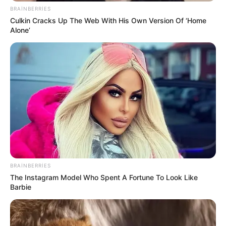
BRAINBERRIES
Culkin Cracks Up The Web With His Own Version Of ‘Home
Alone’
16:31 / 05 Avqust 2026
SİYASƏT
Sosial şəbəkələrdə valideyn nəzarəti
məcburi olacaq
114
0
0
BRAINBERRIES
The Instagram Model Who Spent A Fortune To Look Like
Barbie