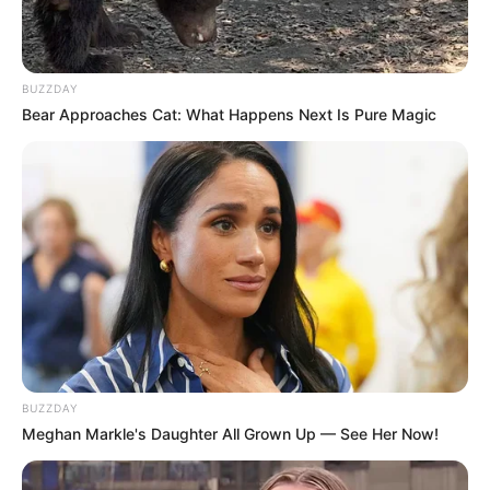
BUZZDAY
Bear Approaches Cat: What Happens Next Is Pure Magic
19:46 / 05 Avqust 2026
SİYASƏT
İran Xəzərin hüquqi statusunu niyə indi
təsdiqləyir? –
Politoloqdan
ŞƏRH
99
0
0
BUZZDAY
Meghan Markle's Daughter All Grown Up — See Her Now!