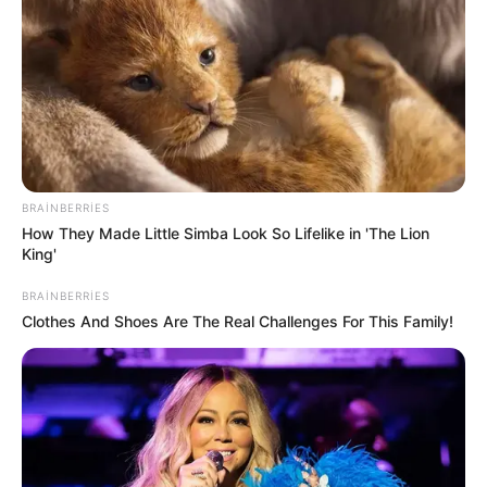
16:09 / 05 Avqust 2026
KRİMİNAL
Üç uşaq anası estetik əməliyyatdan sonra
vəfat etdi -
FOTO
BRAINBERRIES
How They Made Little Simba Look So Lifelike in 'The Lion
King'
118
0
0
BRAINBERRIES
Clothes And Shoes Are The Real Challenges For This Family!