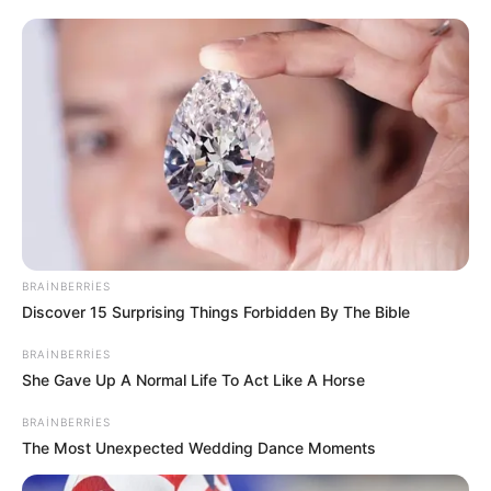
13:55 / 06 Avqust 2026
MARAQLI
Dənizin ən təhlükəli kiçik ovçusu –
Zərbəsi
100°C effekt yaradır
58
0
0
BRAINBERRIES
Discover 15 Surprising Things Forbidden By The Bible
BRAINBERRIES
She Gave Up A Normal Life To Act Like A Horse
BRAINBERRIES
The Most Unexpected Wedding Dance Moments