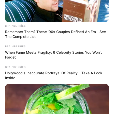
37
0
0
BRAINBERRIES
Remember Them? These '90s Couples Defined An Era—See
The Complete List
BRAINBERRIES
When Fame Meets Fragility: 6 Celebrity Stories You Won't
Forget
BRAINBERRIES
Hollywood's Inaccurate Portrayal Of Reality – Take A Look
14:17 / 06 Avqust 2026
CƏMİYYƏT
Inside
AAYDA Suraxanı sakinlərinin
MÜRACİƏTİNİ EŞİTMİR -
Uşaqlarımız yenə
palçıq içində məktəbə gedəcək?
64
0
0