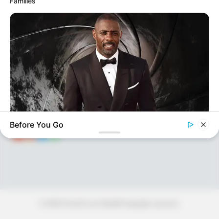
Families
KEÇİDLƏR
ƏLAQƏ
Tel: (+99450) 247 90 86
Ana səhifə
E-mail: oxucomsayti @gmail.com
HAQQIMIZDA
ƏLAQƏ
REKLAM
SOSİAL
SAYĞAC
Before You Go
BRAINBERRIES
Who Will Be the Next James Bond? Here's What We Know So
Far
© 2026 Oxu24.com Müəllif hüquqları qorunur.