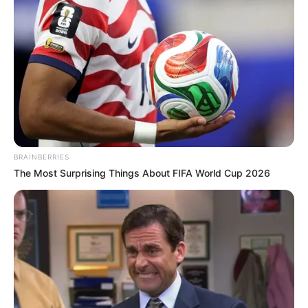
13:22 / 06 Avqust 2026
SİYASƏT
Prezidentdən Bəxtiyar Aslanbəyli ilə bağlı
SƏRƏNCAM
74
0
0
BRAINBERRIES
The Most Surprising Things About FIFA World Cup 2026
12:58 / 06 Avqust 2026
CƏMİYYƏT