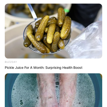
10:48 / 06 Avqust 2026
CƏMİYYƏT
Ekoloqdan ekoloji bərpa ilə bağlı
MÜHÜM
AÇIQLAMA: Hansı hallarda müdaxilə
qaçılmazdır?
79
0
0
BUZZDAY
Pickle Juice For A Month: Surprising Health Boost