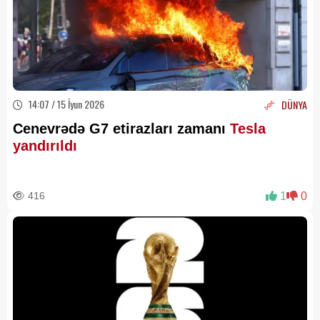
14:07 / 15 İyun 2026
DÜNYA
Cenevrədə G7 etirazları zamanı
Tesla
yandırıldı
416
1
0