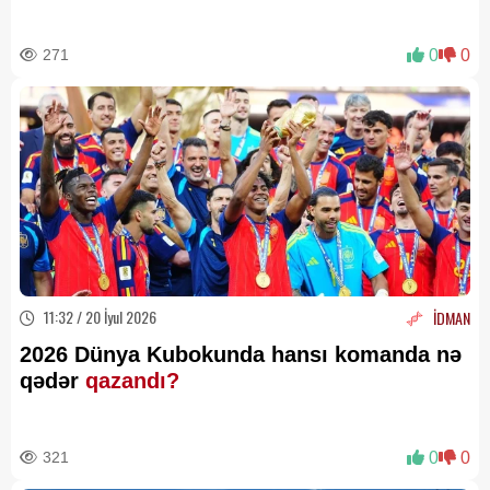
271
0
0
11:32 / 20 İyul 2026
İDMAN
2026 Dünya Kubokunda hansı komanda nə
qədər
qazandı?
321
0
0