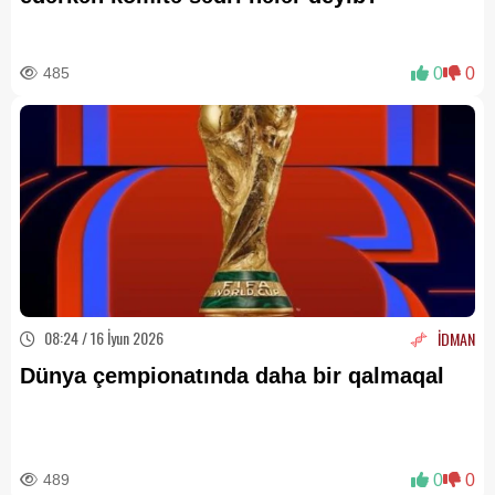
485
0
0
08:24 / 16 İyun 2026
İDMAN
Dünya çempionatında daha bir qalmaqal
489
0
0