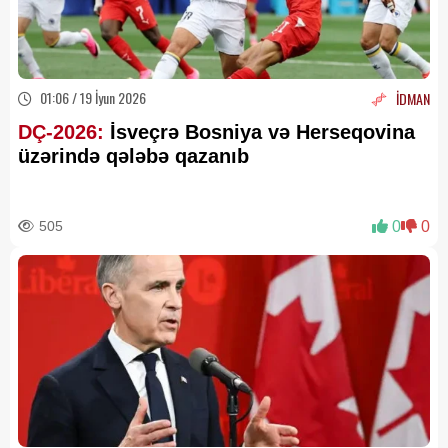
01:06 / 19 İyun 2026
İDMAN
DÇ-2026:
İsveçrə Bosniya və Herseqovina
üzərində qələbə qazanıb
505
0
0