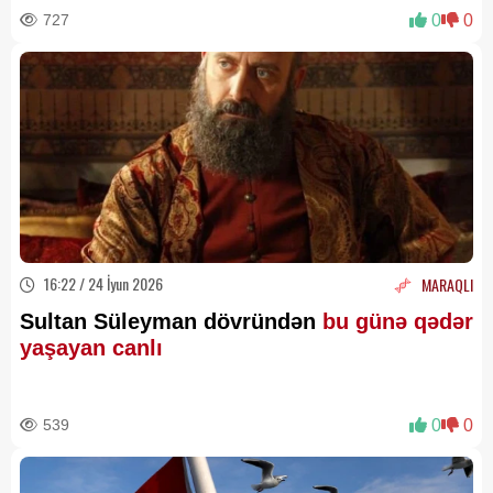
727
0
0
16:22 / 24 İyun 2026
MARAQLI
Sultan Süleyman dövründən
bu günə qədər
yaşayan canlı
539
0
0