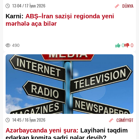
13:04 / 17 İyun 2026
DÜNYA
Karni:
ABŞ–İran sazişi regionda yeni
mərhələ aça bilər
490
0
0
14:45 / 16 İyun 2026
CƏMİYYƏT
Azərbaycanda yeni şura:
Layihəni təqdim
edərkən komitə sədri nələr deyib?