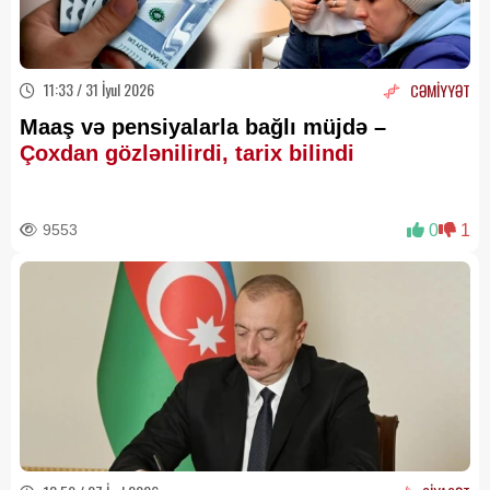
11:33 / 31 İyul 2026
CƏMİYYƏT
Maaş və pensiyalarla bağlı müjdə –
Çoxdan gözlənilirdi, tarix bilindi
9553
0
1