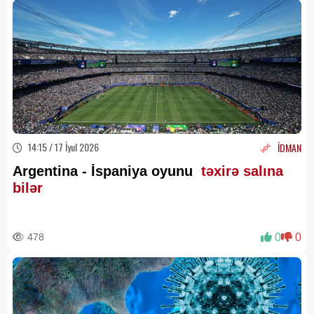
14:15 / 17 İyul 2026
İDMAN
Argentina - İspaniya oyunu
təxirə salına
bilər
478
0
0