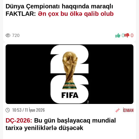
Dünya Çempionatı haqqında maraqlı
FAKTLAR:
Ən çox bu ölkə qalib olub
720
0
0
10:53 / 11 İyun 2026
İDMAN
DÇ-2026:
Bu gün başlayacaq mundial
tarixə yeniliklərlə düşəcək