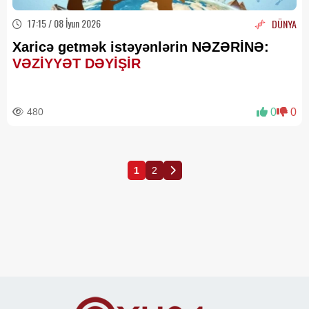
17:15 / 08 İyun 2026
DÜNYA
Xaricə getmək istəyənlərin NƏZƏRİNƏ:
VƏZİYYƏT DƏYİŞİR
480
0
0
1
2