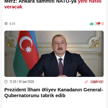
Merz: Ankara sammiti NATO-ya
yeni nəfəs
verəcək
419
0
0
11:20 / 01 İyul 2026
CƏMİYYƏT
Prezident İlham Əliyev Kanadanın General-
Qubernatorunu təbrik edib