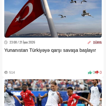
23:08 / 21 İyun 2026
DÜNYA
Yunanıstan Türkiyəyə qarşı savaşa başlayır
514
0
0