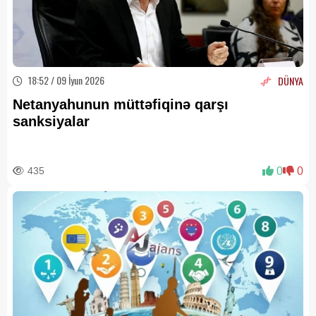
18:52 / 09 İyun 2026
DÜNYA
Netanyahunun müttəfiqinə qarşı
sanksiyalar
435
0
0