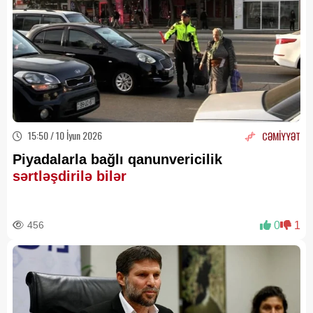
15:50 / 10 İyun 2026
CƏMİYYƏT
Piyadalarla bağlı qanunvericilik
sərtləşdirilə bilər
456
0
1