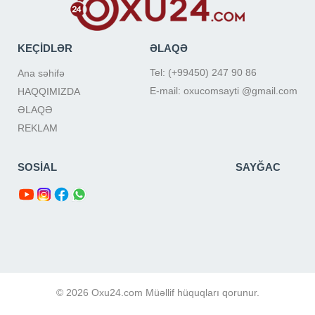
KEÇİDLƏR
ƏLAQƏ
Tel: (+99450) 247 90 86
Ana səhifə
E-mail: oxucomsayti @gmail.com
HAQQIMIZDA
ƏLAQƏ
REKLAM
SOSİAL
SAYĞAC
© 2026 Oxu24.com Müəllif hüquqları qorunur.