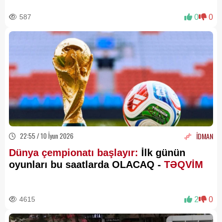
587
0
0
22:55 / 10 İyun 2026
İDMAN
Dünya çempionatı başlayır:
İlk günün
oyunları bu saatlarda OLACAQ -
TƏQVİM
4615
2
0