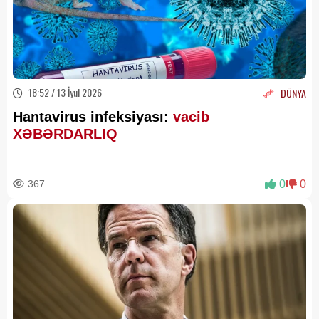
18:52 / 13 İyul 2026
DÜNYA
Hantavirus infeksiyası:
vacib
XƏBƏRDARLIQ
367
0
0