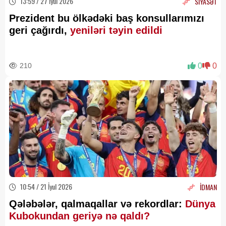
13:59 / 27 İyul 2026
SİYASƏT
Prezident bu ölkədəki baş konsullarımızı
geri çağırdı,
yeniləri təyin edildi
210
0
0
10:54 / 21 İyul 2026
İDMAN
Qələbələr, qalmaqallar və rekordlar:
Dünya
Kubokundan geriyə nə qaldı?