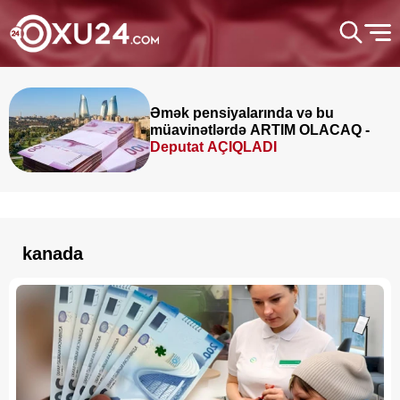
Əmək pensiyalarında və bu
müavinətlərdə ARTIM OLACAQ -
Deputat AÇIQLADI
kanada