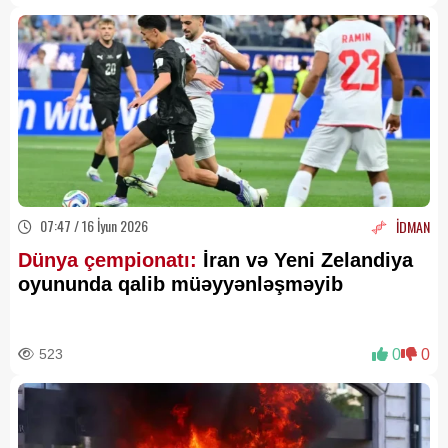
07:47 / 16 İyun 2026
İDMAN
Dünya çempionatı:
İran və Yeni Zelandiya
oyununda qalib müəyyənləşməyib
523
0
0