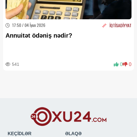
17:50 / 04 İyun 2026
İQTİSADİYYAT
Annuitət ödəniş nədir?
541
0
0
KEÇİDLƏR
ƏLAQƏ