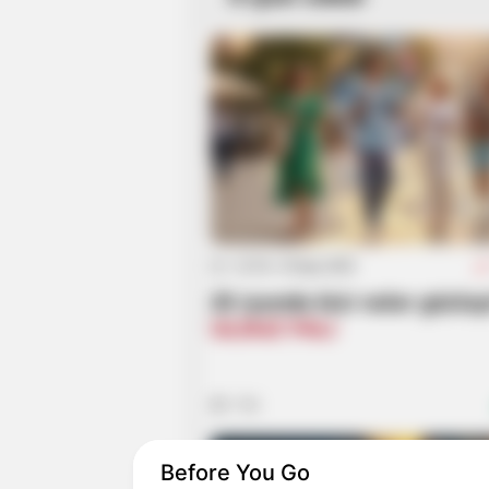
22:29 / 24 İyun 2026
25 iyunda bizi nələr gözlə
ULDUZ FALI
795
Before You Go