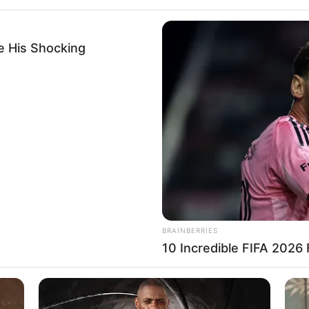
e His Shocking
CƏMİYYƏT
ir? —
ULDUZ FALI
0
0
BRAINBERRIES
10 Incredible FIFA 2026