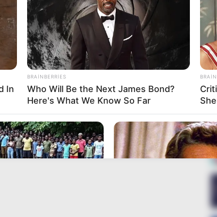
BRAINBERRIES
BRAIN
d In
Who Will Be the Next James Bond?
Cri
Here's What We Know So Far
She