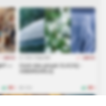
23:42 / 14 İyun 2026
CƏMİYYƏT
CƏMİYYƏT
yir? —
Güclü dolu,şimşək OLACAQ -
XƏBƏRDARLIQ
0
0
3794
0
0