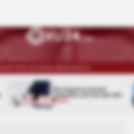
İSADİYYAT
ELANLAR
ŞOU-BİZNES
WUF13
İcra başçısı üç qurumu
Q
birləşdirdi, yeni rəis təyin etdi -
FOTO