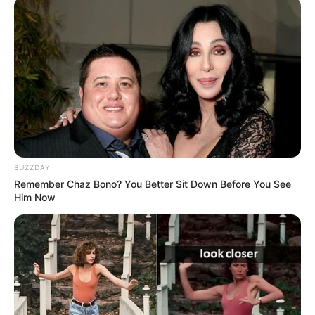
18:45 / 06 Avqust 2026
CƏMİYYƏT
BUZZDAY
İcra başçısı üç qurumu birləşdirdi, yeni
Remember Chaz Bono? You Better Sit Down Before You See
Him Now
rəis təyin etdi -
FOTO
102
0
0