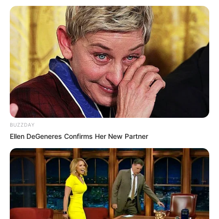
18:40 / 06 Avqust 2026
SİYASƏT
Zaur TikTok-dadır, Rəşad Məcid isə
tarixdə -
Turan Etibaroğlu yazır…
315
1
0
BUZZDAY
Ellen DeGeneres Confirms Her New Partner
18:34 / 06 Avqust 2026
CƏMİYYƏT