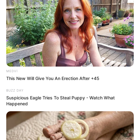
22:20 / 06 Avqust 2026
KRİMİNAL
Velosiped sürən beş yaşlı uşaq
traktorun altında qalaraq öldü
40
0
0
MEDVI
This New Will Give You An Erection After +45
BUZZ DAY
Suspicious Eagle Tries To Steal Puppy - Watch What
Happened