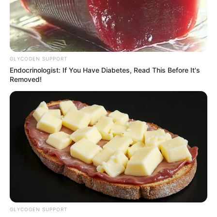
GLYCOGEN SUPPORT
Endocrinologist: If You Have Diabetes, Read This Before It's
Removed!
SİYASƏT
447
28.05.2026, 09:09
ABŞ dövlət katibi Marko Rubio Azərbaycan xalqını 28
May - Müstəqillik Günü münasibətilə təbrik edib.
GLYCOGEN SUPPORT