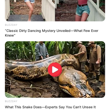
BUZZDAY
“Classic Dirty Dancing Mystery Unveiled—What Few Ever
18:41 / 06 Avqust 2026
CƏMİYYƏT
Knew"
İcra başçısı üç qurumu birləşdirdi,
yeni
rəis təyin etdi
80
0
0
BUZZDAY
What This Snake Does—Experts Say You Can't Unsee It