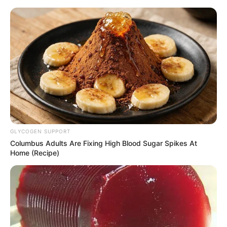
Yeni təyin olunan müavin KİMDİR?
—
FOTO
GLYCOGEN SUPPORT
Columbus Adults Are Fixing High Blood Sugar Spikes At
Home (Recipe)
ABŞ dövlət katibi Azərbaycan xalqını
Müstəqillik Günü münasibətilə təbrik edib