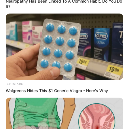
Neuropathy Has Been Linked To A Common Habit. Do You Do
It?
BOOSTARO
Walgreens Hides This $1 Generic Viagra - Here's Why