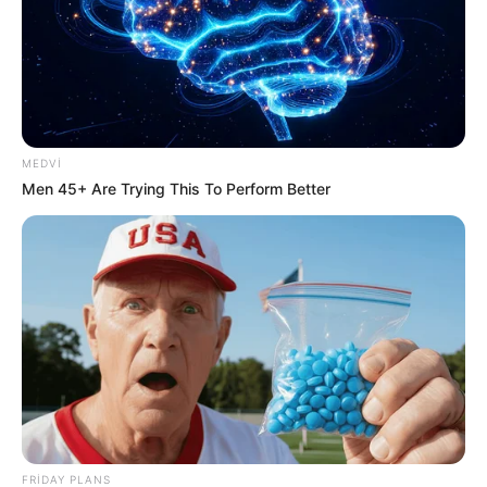
MEDVI
Men 45+ Are Trying This To Perform Better
20:59 / 06 Avqust 2026
DÜNYA
TƏCİLİ!
Türkiyə
qırıcıları havaya qaldırdı
- Nə baş verir?
72
0
0
FRIDAY PLANS