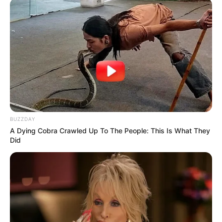
19:09 / 06 Avqust 2026
CƏMİYYƏT
Şəxs məcburi nikahda saxlanıla bilərmi?
—
Vəkildən AÇIQLAMA
66
0
0
BUZZDAY
A Dying Cobra Crawled Up To The People: This Is What They
Did
19:05 / 06 Avqust 2026
CƏMİYYƏT
Bəzi marşrutların hərəkət
istiqamətləri
dəyişdi