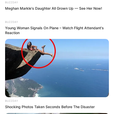
BUZZDAY
Meghan Markle's Daughter All Grown Up — See Her Now!
19:30 / 06 Avqust 2026
BUZZDAY
CƏMİYYƏT
Young Woman Signals On Plane – Watch Flight Attendant's
Reaction
Xanım Sultanova yüksək vəzifəyə təyin
edildi
90
0
0
BUZZDAY
Shocking Photos Taken Seconds Before The Disaster