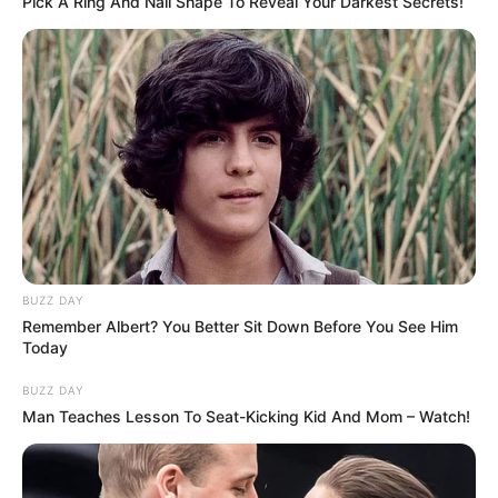
Pick A Ring And Nail Shape To Reveal Your Darkest Secrets!
Hörmüz boğazı ilə bağlı razılaşmanın
DETALLARI açıqlandı
1
0
0
BUZZ DAY
Remember Albert? You Better Sit Down Before You See Him
Today
22:49 / 06 Avqust 2026
BUZZ DAY
SİYASƏT
Man Teaches Lesson To Seat-Kicking Kid And Mom – Watch!
Ceyhun Bayramov: Zelenski Ukraynaya
göstərdiyi humanitar yardımla bağlı
Prezident İlham Əliyevə təşəkkür edib