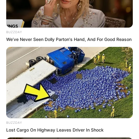
65
0
0
BUZZDAY
We’ve Never Seen Dolly Parton's Hand, And For Good Reason
18:47 / 06 Avqust 2026
CƏMİYYƏT
Əmək pensiyalarında və bu
müavinətlərdə ARTIM OLACAQ -
Deputat
AÇIQLADI
BUZZDAY
683
0
0
Lost Cargo On Highway Leaves Driver In Shock