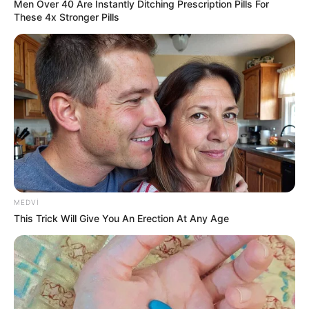
Men Over 40 Are Instantly Ditching Prescription Pills For
These 4x Stronger Pills
1
0
Xəbər xoşunuza gəldi? Sosial şəbəkələrdə paylaşın
MEDVI
This Trick Will Give You An Erection At Any Age
ABŞ
dünya
xəbər
Bizi Facebook-da
Bizi Twitter-da
izləyin
izləyin