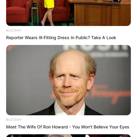
Əslində, Rəşad müəllim bir el məsəlində
deyildiyi kimi:
"Quşu gözündən
vurmuşdu"
84
0
0
BUZZDAY
Reporter Wears Ill-Fitting Dress In Public? Take A Look
18:09 / 06 Avqust 2026
CƏMİYYƏT
Azərbaycandakı ali təhsilli insanların
BUZZDAY
sayı - AÇIQLANDI
Meet The Wife Of Ron Howard - You Won't Believe Your Eyes