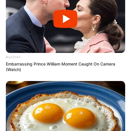
33
0
0
BUZZDAY
Embarrassing Prince William Moment Caught On Camera
(Watch)
22:32 / 06 Avqust 2026
CƏMİYYƏT
Pensiya alanların
NƏZƏRİNƏ!
44
0
0