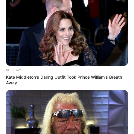
78
0
0
BUZZDAY
Kate Middleton's Daring Outfit Took Prince William's Breath
17:55 / 06 Avqust 2026
CƏMİYYƏT
Away
Azərbaycanda BOKT
ləğv olundu
82
0
0