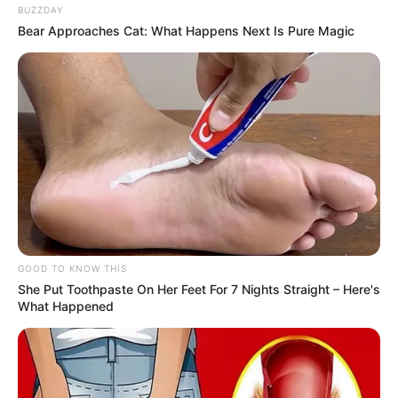
CƏMİYYƏT
BUZZDAY
Bear Approaches Cat: What Happens Next Is Pure Magic
Bu məktəblər üzrə vakansiya seçimi
başlayır
63
0
0
GOOD TO KNOW THIS
She Put Toothpaste On Her Feet For 7 Nights Straight – Here's
What Happened