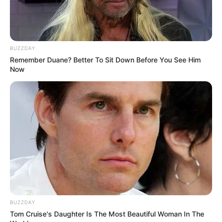
BUZZDAY
Remember Duane? Better To Sit Down Before You See Him
Now
17:35 / 06 Avqust 2026
CƏMİYYƏT
Başqalarının sənədləri ilə sərhədi
keçmək
istədilər
73
0
0
BUZZDAY
Tom Cruise's Daughter Is The Most Beautiful Woman In The