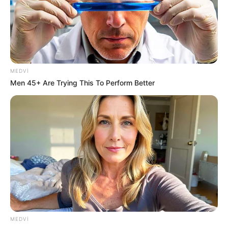
gözləyir. Qarşıdan gələn ildə və sonrakı illərdə
tərəfdaşlığımızı dərinləşdirməyi səbirsizliklə gözləyirik", -
təbrikdə deyilir.
HƏMÇININ OXUYUN
MEDVI
Men 45+ Are Trying This To Perform Better
Əmək pensiyalarında və bu müavinətlərdə
ARTIM OLACAQ -
Deputat AÇIQLADI
İcra başçısı üç qurumu birləşdirdi, yeni rəis
təyin etdi -
FOTO
Qaydalar TƏSDİQLƏNDİ:
1 sentyabr 2026-cı il
tarixindən qüvvəyə minəcək
"Qaçqınkom" aylıq müavinətlə bağlı
RƏSMİ
AÇIQLAMA YAYDI
MEDVI