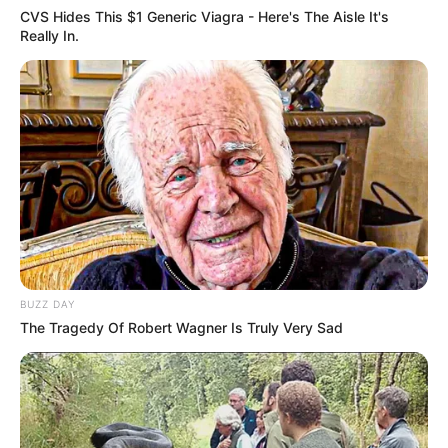
CVS Hides This $1 Generic Viagra - Here's The Aisle It's
Really In.
20:44 / 06 Avqust 2026
SİYASƏT
Zelenski Ceyhun Bayramovu
qəbul edib
78
0
0
BUZZ DAY
The Tragedy Of Robert Wagner Is Truly Very Sad