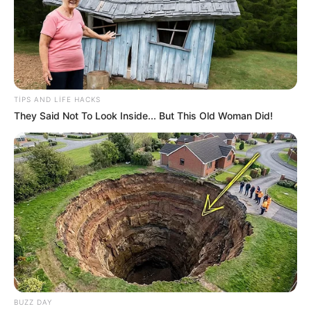
19:14 / 05 Avqust 2026
SİYASƏT
ABŞ və İran arasında
kritik 48 saat
TIPS AND LIFE HACKS
They Said Not To Look Inside... But This Old Woman Did!
102
0
0
BUZZ DAY