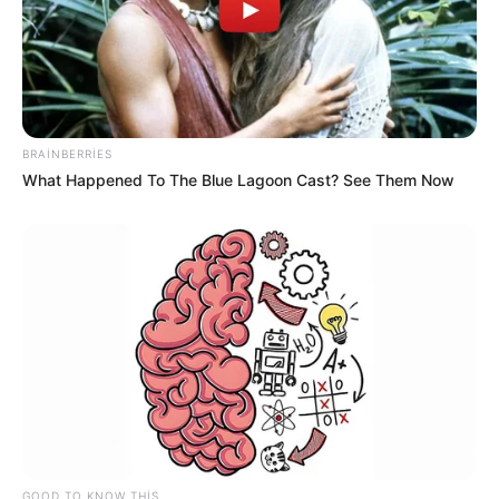
BRAINBERRIES
What Happened To The Blue Lagoon Cast? See Them Now
Bizi Facebook-da
Bizi Twitter-da
izləyin
izləyin
Bizə yazın: (+99450) 247 90 86
GOOD TO KNOW THIS