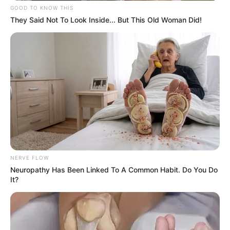
GOOD TO KNOW THIS
They Said Not To Look Inside... But This Old Woman Did!
17:10 / 05 Avqust 2026
MARAQLI
Boşanmadan sonra əmlak bölgüsü nə
qədər müddət vacibdir?-
Vəkil
AÇIQLADI
98
0
0
NERVE FLOW
Neuropathy Has Been Linked To A Common Habit. Do You Do
It?