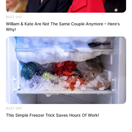
BUZZ DAY
William & Kate Are Not The Same Couple Anymore – Here's
Why!
Digər xəbərlər
BUZZ DAY
This Simple Freezer Trick Saves Hours Of Work!