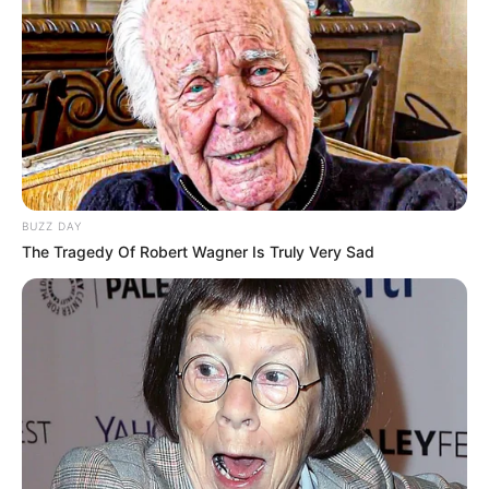
21:39 / 05 Avqust 2026
MARAQLI
Bu restoranda müştərilər tamamilə
çılpaq nahar edirlər
84
0
0
BUZZ DAY
The Tragedy Of Robert Wagner Is Truly Very Sad