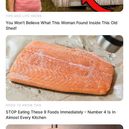
Mal ətinin qiymətində dəyişiklik oldu -
VİDEO
TIPS AND LIFE HACKS
70
0
0
You Won't Believe What This Woman Found Inside This Old
Shed!
22:24 / 05 Avqust 2026
CƏMİYYƏT
GOOD TO KNOW THIS
Daha üç küçədə
təmir işlərinə başlanılır
STOP Eating These 9 Foods Immediately – Number 4 Is In
Almost Every Kitchen
82
0
0