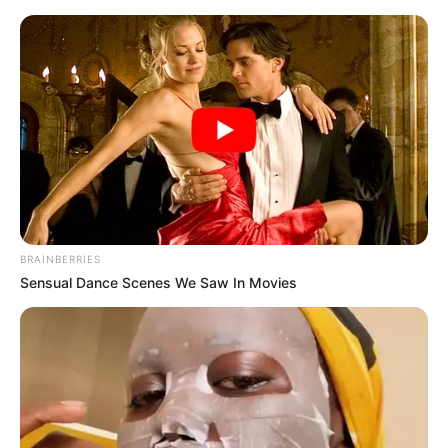
:
Zakir Həsənov Hava Döyüş
aları
Komandanlığına tapşırıqlar verdi
VİDEO
BRAINBERRIES
Sensual Dance Scenes We Saw In Movies
Azərbaycan-Gürcüstan sərhədində gərginlik: gürcü
polisi vətəndaşımıza ana söyüşü söyüb, döydü