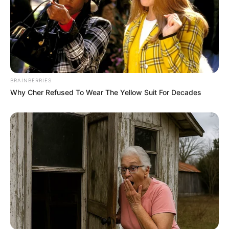
BRAINBERRIES
Why Cher Refused To Wear The Yellow Suit For Decades
17:30 / 05 Avqust 2026
HÜQUQ
Vəkil alimentlə bağlı valideynlərin bilməli
olduğu hüquqları
açıqladı
80
0
0