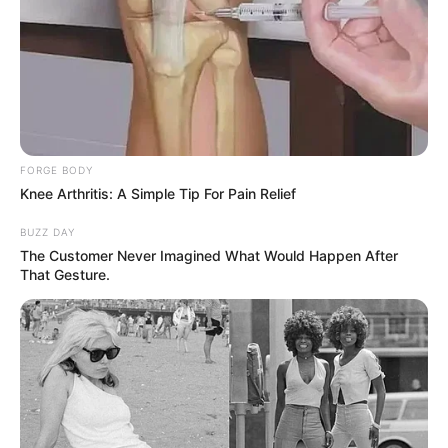
16:59 / 05 Avqust 2026
MARAQLI
Balıqların yaddaşı ilə bağlı illərin mifi
təkzib edildi
93
0
0
FORGE BODY
Knee Arthritis: A Simple Tip For Pain Relief
BUZZ DAY
The Customer Never Imagined What Would Happen After
That Gesture.
16:45 / 05 Avqust 2026
SİYASƏT
“İsrailə dedik ki, etdiyiniz əməl doğru