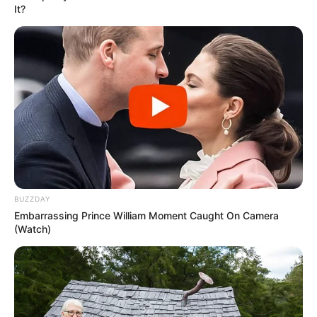
It?
19:28 / 05 Avqust 2026
DÜNYA
TƏCİLİ! Qardaş ölkə kritik sistemi Bakıya
təhvil verdi -
Tarixdə İLK
108
0
0
BUZZDAY
Embarrassing Prince William Moment Caught On Camera
(Watch)