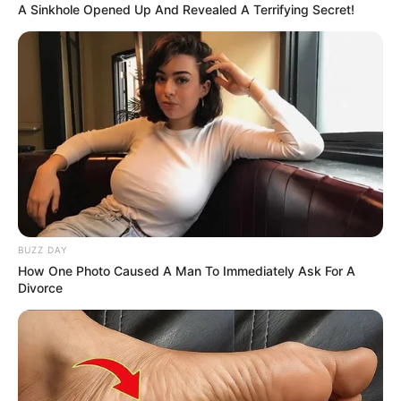
A Sinkhole Opened Up And Revealed A Terrifying Secret!
18:57 / 05 Avqust 2026
KRİMİNAL
Bakıda ticarət mərkəzində FACİƏ:
liftin
BUZZ DAY
şaxtasına düşüb öldü
How One Photo Caused A Man To Immediately Ask For A
Divorce
89
0
0