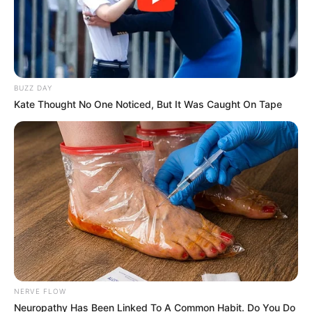
BUZZ DAY
Kate Thought No One Noticed, But It Was Caught On Tape
19:49 / 05 Avqust 2026
KRİMİNAL
Mingəçevirdə kanalda batan
yeniyetmənin axtarışları aparılır
- VİDEO
142
0
0
NERVE FLOW
Neuropathy Has Been Linked To A Common Habit. Do You Do