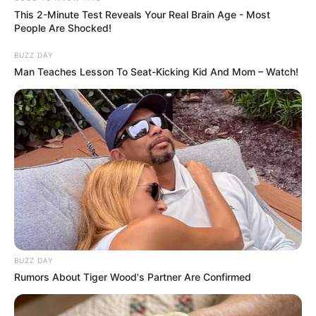
This 2-Minute Test Reveals Your Real Brain Age - Most
People Are Shocked!
ƏLAQƏLI MÖVZULAR
BUZZ DAY
Man Teaches Lesson To Seat-Kicking Kid And Mom – Watch!
Təcili! İsrail hərəkətə keçdi -
Bu ölkə
BOMBALANIR
05 Avqust 2026, 20:47
ABŞ və İran arasında
kritik 48 saat
05 Avqust 2026, 19:14
“İsrailə dedik ki, etdiyiniz əməl doğru
deyil” -
Hikmət Hacıyev detalları AÇDI
05 Avqust 2026, 16:45
Sosial şəbəkələrdə valideyn nəzarəti
məcburi olacaq
05 Avqust 2026, 16:31
BUZZ DAY
Rumors About Tiger Wood's Partner Are Confirmed