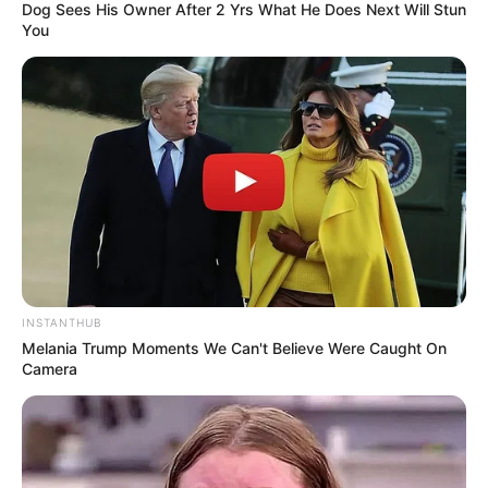
Dog Sees His Owner After 2 Yrs What He Does Next Will Stun
You
18:29 / 05 Avqust 2026
CƏMİYYƏT
Sərnişinin əlavə 1 manat 20 qəpik xərcini
metropoliten ödəyəcək? -
VİDEO
97
0
0
INSTANTHUB
Melania Trump Moments We Can't Believe Were Caught On
Camera
18:15 / 05 Avqust 2026
CƏMİYYƏT