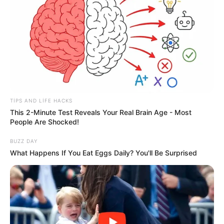
91
0
0
TIPS AND LIFE HACKS
This 2-Minute Test Reveals Your Real Brain Age - Most
People Are Shocked!
BUZZ DAY
19:59 / 05 Avqust 2026
ŞOU-BİZNES
What Happens If You Eat Eggs Daily? You'll Be Surprised
"Paltarımı nə hədiyyə edirəm, nə də
satıram" — Aygün Kazımova ilə müsahibə
69
0
0