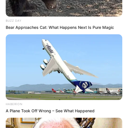
BUZZ DAY
Bear Approaches Cat: What Happens Next Is Pure Magic
22:10 / 05 Avqust 2026
CƏMİYYƏT
Bakıda MƏSCİD
YANIR
79
0
0
HABERION
A Plane Took Off Wrong – See What Happened