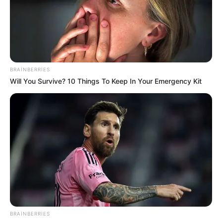
6 avqustda bizi nələr gözləyir? —
ULDUZ FALI
Prezidentin fərmanı hansı dəyişikliklərə səbəb
olacaq? -
AÇIQLAMA
BRAINBERRIES
SON DƏQİQƏ
!Yüksək vəzifəyə təyinat var
Will You Survive? 10 Things To Keep In Your Emergency Kit
SON DƏQİQƏ!
SOCAR-da işləyənlərə mühüm
xəbər:
kütləvi ixtisarlarla bağlı...
0
0
Xəbər xoşunuza gəldi? Sosial şəbəkələrdə paylaşın
BRAINBERRIES