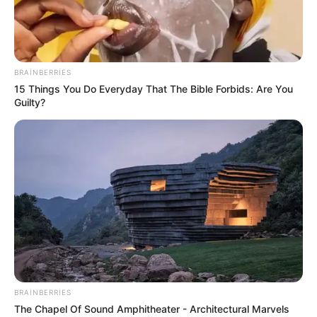
BRAINBERRIES
15 Things You Do Everyday That The Bible Forbids: Are You
Guilty?
SİYASƏT
11130
22.07.2019, 11:31
{banner_reklam1}
Gürcüstan-Azərbaycan sərhədində Azərbaycan
BRAINBERRIES
vətəndaşı gürcü polisləri tərəfindən döyülüb. Bu
The Chapel Of Sound Amphitheater - Architectural Marvels
barədə
oxu24.com
saytına döyülən Azərbaycan