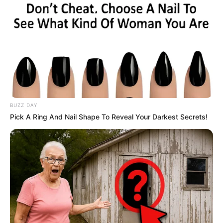
00:51 / 06 Avqust 2026
DÜNYA
İndoneziya sahillərində
zəlzələ oldu
12
0
0
BUZZ DAY
Pick A Ring And Nail Shape To Reveal Your Darkest Secrets!
23:09 / 05 Avqust 2026
CƏMİYYƏT