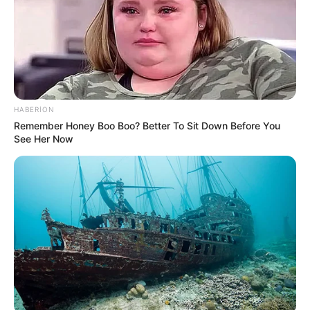
Kolleclərdə ən yüksək təhsil haqqı olan
ixtisaslar
- SİYAHI
95
0
0
HABERION
Remember Honey Boo Boo? Better To Sit Down Before You
See Her Now
17:59 / 05 Avqust 2026
TİBB
Buz kimi içkilər mədəyə necə təsir edir?
–
Mütəxəssislər açıqladı