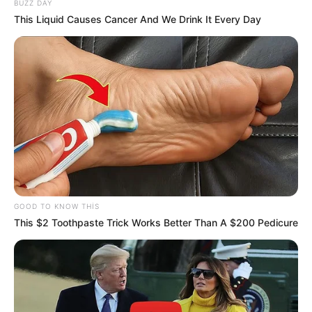
“İsrailə dedik ki, etdiyiniz əməl doğru
BUZZ DAY
deyil” -
Hikmət Hacıyev detalları AÇDI
This Liquid Causes Cancer And We Drink It Every Day
05 Avqust 2026, 16:45
Sosial şəbəkələrdə valideyn nəzarəti
məcburi olacaq
05 Avqust 2026, 16:31
GOOD TO KNOW THIS
This $2 Toothpaste Trick Works Better Than A $200 Pedicure