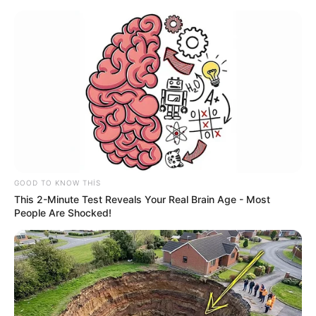
mühüm qərar:
Zakir Həsənov Hava
avranış qaydaları
Komandanlığına tapşı
VİDEO
GOOD TO KNOW THIS
This 2-Minute Test Reveals Your Real Brain Age - Most
People Are Shocked!
Prezident onları təltif edib