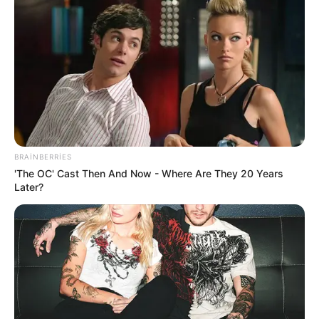
16:59 / 05 Avqust 2026
MARAQLI
Balıqların yaddaşı ilə bağlı illərin mifi
BRAINBERRIES
təkzib edildi
'The OC' Cast Then And Now - Where Are They 20 Years
Later?
93
0
0