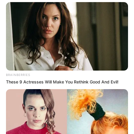
19:14 / 05 Avqust 2026
SİYASƏT
ABŞ və İran arasında
kritik 48 saat
BRAINBERRIES
These 9 Actresses Will Make You Rethink Good And Evil!
102
0
0