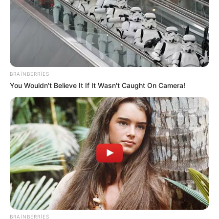
BRAINBERRIES
You Wouldn't Believe It If It Wasn't Caught On Camera!
22:10 / 05 Avqust 2026
CƏMİYYƏT
Bakıda MƏSCİD
YANIR
79
0
0
BRAINBERRIES