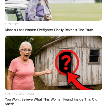
BUZZ DAY
Diana’s Last Words: Firefighter Finally Reveals The Truth
0
0
Xəbər xoşunuza gəldi? Sosial şəbəkələrdə paylaşın
TIPS AND LIFE HACKS
You Won't Believe What This Woman Found Inside This Old
Shed!