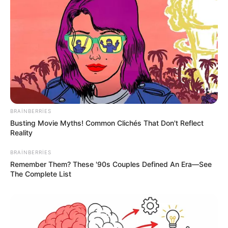
16:31 / 05 Avqust 2026
SİYASƏT
Sosial şəbəkələrdə valideyn nəzarəti
məcburi olacaq
99
0
0
BRAINBERRIES
Busting Movie Myths! Common Clichés That Don't Reflect
Reality
BRAINBERRIES
Remember Them? These '90s Couples Defined An Era—See
The Complete List
16:12 / 05 Avqust 2026
CƏMİYYƏT
Nigar Fərhadın əri
həbs edildi