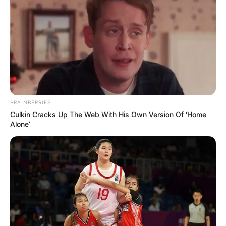
Davamlı qarın köpü təhlükəli ola bilər –
Həkimdən xəbərdarlığı
92
0
0
BRAINBERRIES
Culkin Cracks Up The Web With His Own Version Of ‘Home
Alone’
17:30 / 05 Avqust 2026
HÜQUQ
Vəkil alimentlə bağlı valideynlərin bilməli
olduğu hüquqları
açıqladı
80
0
0