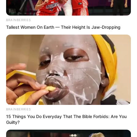
BRAINBERRIES
Tallest Women On Earth — Their Height Is Jaw-Dropping
17:10 / 05 Avqust 2026
MARAQLI
Boşanmadan sonra əmlak bölgüsü nə
qədər müddət vacibdir?-
Vəkil
AÇIQLADI
98
0
0
BRAINBERRIES
15 Things You Do Everyday That The Bible Forbids: Are You
Guilty?