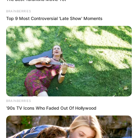
BRAINBERRIES
20:47 / 05 Avqust 2026
Top 9 Most Controversial 'Late Show' Moments
SİYASƏT
Təcili! İsrail hərəkətə keçdi -
Bu ölkə
BOMBALANIR
91
0
0
BRAINBERRIES
’90s TV Icons Who Faded Out Of Hollywood
19:59 / 05 Avqust 2026
ŞOU-BİZNES