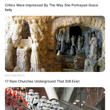
22:24 / 05 Avqust 2026
CƏMİYYƏT
Critics Were Impressed By The Way She Portrayed Grace
Kelly
Daha üç küçədə
təmir işlərinə başlanılır
82
0
0
BRAINBERRIES
17 Rare Churches Underground That Still Exist