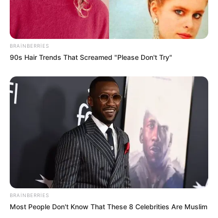
BRAINBERRIES
90s Hair Trends That Screamed "Please Don't Try"
18:57 / 05 Avqust 2026
KRİMİNAL
Bakıda ticarət mərkəzində FACİƏ:
liftin
BRAINBERRIES
şaxtasına düşüb öldü
Most People Don't Know That These 8 Celebrities Are Muslim