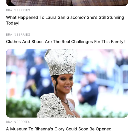
142
0
0
BRAINBERRIES
What Happened To Laura San Giacomo? She's Still Stunning
Today!
BRAINBERRIES
Clothes And Shoes Are The Real Challenges For This Family!
19:28 / 05 Avqust 2026
DÜNYA
TƏCİLİ! Qardaş ölkə kritik sistemi Bakıya
təhvil verdi -
Tarixdə İLK
108
0
0
BRAINBERRIES
A Museum To Rihanna's Glory Could Soon Be Opened