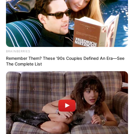
"Paltarımı nə hədiyyə edirəm, nə də
satıram" — Aygün Kazımova ilə müsahibə
69
0
0
BRAINBERRIES
Remember Them? These '90s Couples Defined An Era—See
The Complete List
19:49 / 05 Avqust 2026
KRİMİNAL
Mingəçevirdə kanalda batan
yeniyetmənin axtarışları aparılır
- VİDEO