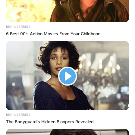
BRAINBERRIES
6 Best 90’s Action Movies From Your Childhood
18:29 / 05 Avqust 2026
CƏMİYYƏT
Sərnişinin əlavə 1 manat 20 qəpik xərcini
metropoliten ödəyəcək? -
VİDEO
97
0
0
BRAINBERRIES
The Bodyguard's Hidden Bloopers Revealed