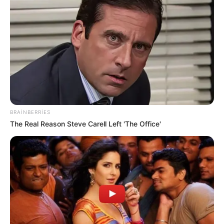
18:15 / 05 Avqust 2026
CƏMİYYƏT
Kolleclərdə ən yüksək təhsil haqqı olan
ixtisaslar
- SİYAHI
BRAINBERRIES
95
0
0
The Real Reason Steve Carell Left 'The Office'