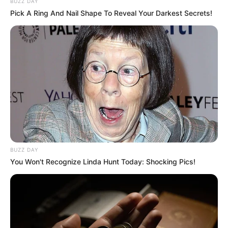
BUZZ DAY
Pick A Ring And Nail Shape To Reveal Your Darkest Secrets!
00:51 / 06 Avqust 2026
DÜNYA
İndoneziya sahillərində
zəlzələ oldu
12
0
0
BUZZ DAY
You Won't Recognize Linda Hunt Today: Shocking Pics!