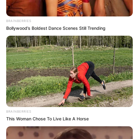
17:59 / 05 Avqust 2026
TİBB
BRAINBERRIES
Buz kimi içkilər mədəyə necə təsir edir?
Bollywood’s Boldest Dance Scenes Still Trending
–
Mütəxəssislər açıqladı
90
0
0
BRAINBERRIES
This Woman Chose To Live Like A Horse
17:45 / 05 Avqust 2026
TİBB