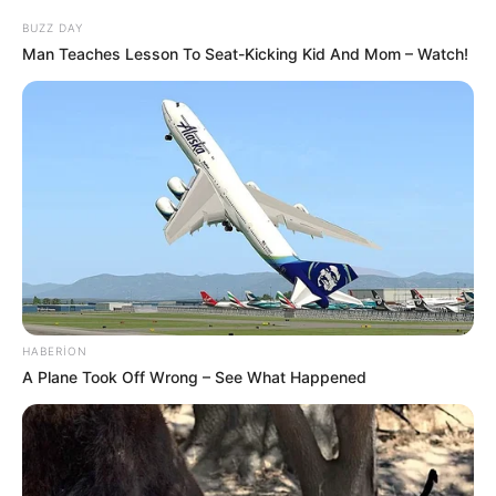
BUZZ DAY
Man Teaches Lesson To Seat-Kicking Kid And Mom – Watch!
HABERION
A Plane Took Off Wrong – See What Happened