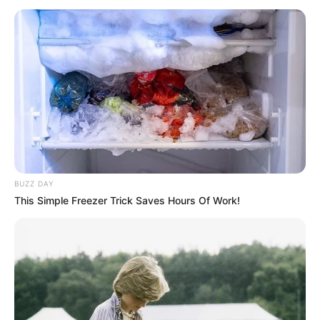
Azərbaycan Respublikasının Xarici İşlər Nazirliyinin
Naxçıvan Muxtar Respublikasındakı İdarəsinin
əməkdaşları da var.
Prezidentin sərəncamı ilə Ələkbərli Vüsal Ziyad oğlu və
Cəfərov Nadir Yavər oğlu “Diplomatik xidmətdə
fərqlənməyə görə” medalı ilə təltif ediliblər. Qeyd edək ki,
həmin şəxslər Azərbaycan Respublikasının diplomatik
xidmət orqanlarında səmərəli fəaliyyətlərinə görə təltif
ediliblər.
HƏMÇININ OXUYUN
6 avqustda bizi nələr gözləyir? —
ULDUZ FALI
BUZZ DAY
This Simple Freezer Trick Saves Hours Of Work!
Prezidentin fərmanı hansı dəyişikliklərə səbəb
olacaq? -
AÇIQLAMA
SON DƏQİQƏ
!Yüksək vəzifəyə təyinat var
SON DƏQİQƏ!
SOCAR-da işləyənlərə mühüm
xəbər:
kütləvi ixtisarlarla bağlı...