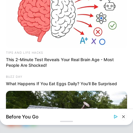
107
0
0
TIPS AND LIFE HACKS
This 2-Minute Test Reveals Your Real Brain Age - Most
KEÇİDLƏR
ƏLAQƏ
People Are Shocked!
Tel: (+99450) 247 90 86
Ana səhifə
BUZZ DAY
E-mail: oxucomsayti @gmail.com
HAQQIMIZDA
What Happens If You Eat Eggs Daily? You'll Be Surprised
ƏLAQƏ
REKLAM
SOSİAL
SAYĞAC
Before You Go