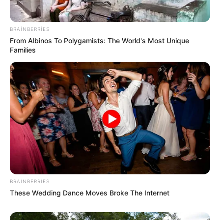
BRAINBERRIES
From Albinos To Polygamists: The World's Most Unique
Families
22:20 / 06 Avqust 2026
KRİMİNAL
Velosiped sürən beş yaşlı uşaq
traktorun altında qalaraq öldü
66
0
0
BRAINBERRIES
These Wedding Dance Moves Broke The Internet