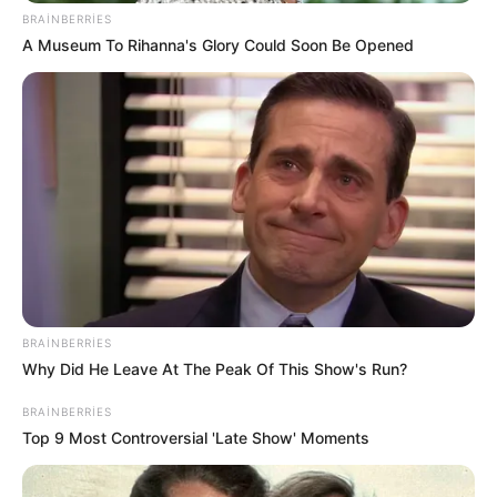
BRAINBERRIES
A Museum To Rihanna's Glory Could Soon Be Opened
22:49 / 06 Avqust 2026
SİYASƏT
Ceyhun Bayramov: Zelenski Ukraynaya
göstərdiyi humanitar yardımla bağlı
Prezident İlham Əliyevə təşəkkür edib
74
0
0
BRAINBERRIES
Why Did He Leave At The Peak Of This Show's Run?
BRAINBERRIES
Top 9 Most Controversial 'Late Show' Moments