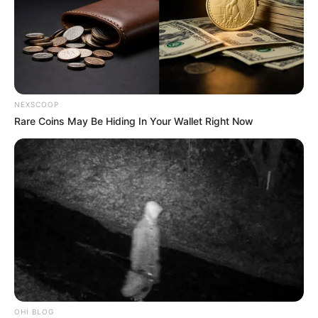
NEXSCOOP
Rare Coins May Be Hiding In Your Wallet Right Now
19:09 / 06 Avqust 2026
CƏMİYYƏT
Şəxs məcburi nikahda saxlanıla bilərmi?
—
Vəkildən AÇIQLAMA
72
0
0
OHI BLOG