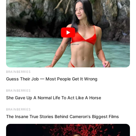
Bizi Facebook-da
Bizi Twitter-da
izləyin
izləyin
Bizə yazın: (+99450) 247 90 86
BRAINBERRIES
Guess Their Job — Most People Get It Wrong
ƏLAQƏLI MÖVZULAR
BRAINBERRIES
She Gave Up A Normal Life To Act Like A Horse
Prezidentdən AZAL-la bağlı -
Fərman
BRAINBERRIES
07 Avqust 2026, 00:17
The Insane True Stories Behind Cameron's Biggest Films
"Yer kürəsinin cazibəsi bu tarixdə 7
saniyə yox olacaq"
- İddia
06 Avqust 2026, 23:27