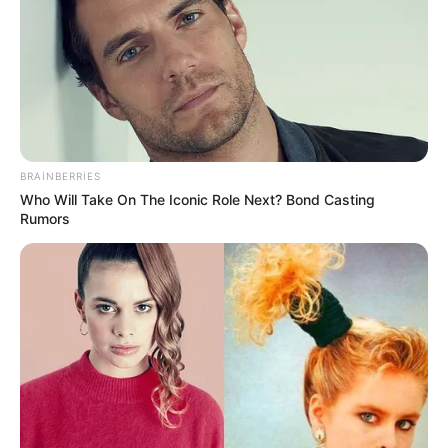
32
0
0
BRAINBERRIES
Who Will Take On The Iconic Role Next? Bond Casting
Rumors
23:27 / 06 Avqust 2026
CƏMİYYƏT
Stressin bədəninizdə yaratdığı
gizli
təhlükələr
46
0
0