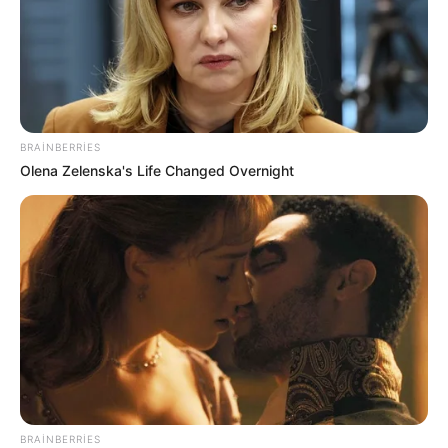
00:28 / 07 Avqust 2026
CƏMİYYƏT
Bakıda yaşayanların DİQQƏTİNƏ!
7
avqust 2026-cı il saat 00:00-dan
etibarən...
179
0
0
BRAINBERRIES
Olena Zelenska's Life Changed Overnight
00:17 / 07 Avqust 2026
SİYASƏT
BRAINBERRIES