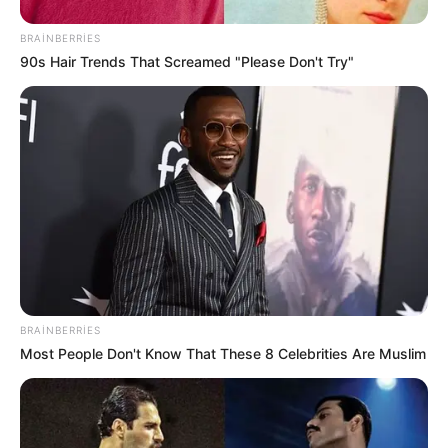
BRAINBERRIES
90s Hair Trends That Screamed "Please Don't Try"
23:07 / 06 Avqust 2026
CƏMİYYƏT
Azərbaycanda qumar asılılığının
müalicəsi harada aparılır?-
Rəsmi
Açıqlama
62
0
0
BRAINBERRIES
Most People Don't Know That These 8 Celebrities Are Muslim