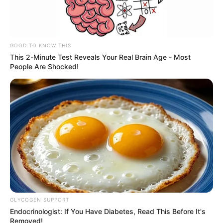
Əhalinin diqqətinə! Bu tarixdən havalar
SƏRİNLƏŞİR
74
0
0
GOOD TO KNOW THIS
This 2-Minute Test Reveals Your Real Brain Age - Most
People Are Shocked!
21:12 / 06 Avqust 2026
CƏMİYYƏT
Bakıda bu dahilərin heykəlləri yoxdur
-
GLYCOGEN SUPPORT
Nazirə müraciət edildi
Endocrinologist: If You Have Diabetes, Read This Before It's
Removed!