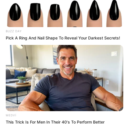
BUZZ DAY
Pick A Ring And Nail Shape To Reveal Your Darkest Secrets!
20:44 / 06 Avqust 2026
SİYASƏT
Zelenski Ceyhun Bayramovu
qəbul edib
85
0
0
MEDVI
This Trick Is For Men In Their 40's To Perform Better