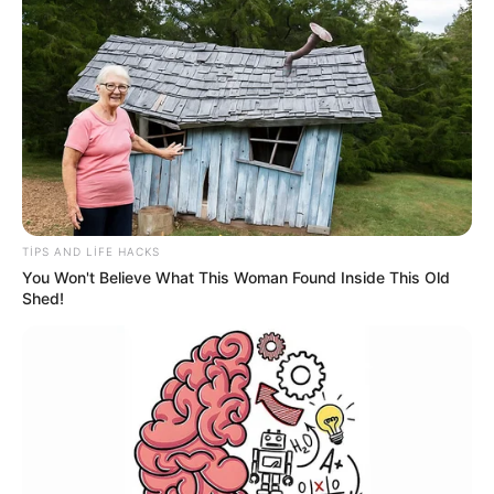
22:04 / 06 Avqust 2026
CƏMİYYƏT
Paytaxtın bu ərazilərində
qaz olmayacaq
72
0
0
TIPS AND LIFE HACKS
You Won't Believe What This Woman Found Inside This Old
Shed!
21:43 / 06 Avqust 2026
CƏMİYYƏT