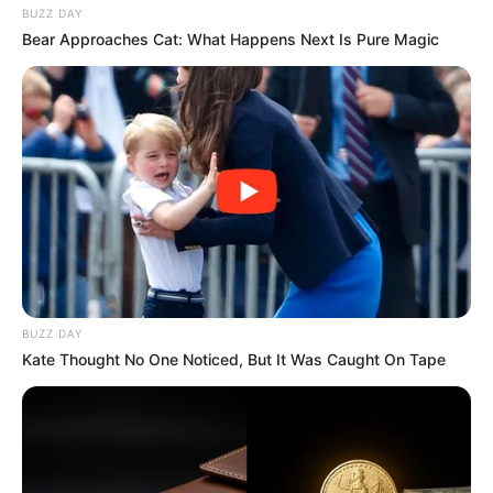
ETDİ -
Dənizə GİRMƏYİN
BUZZ DAY
Bear Approaches Cat: What Happens Next Is Pure Magic
78
0
0
BUZZ DAY
19:30 / 06 Avqust 2026
CƏMİYYƏT
Kate Thought No One Noticed, But It Was Caught On Tape
Xanım Sultanova yüksək vəzifəyə təyin
edildi
94
0
0