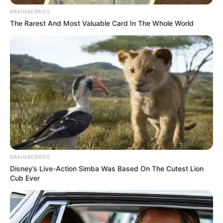
BRAINBERRIES
The Rarest And Most Valuable Card In The Whole World
00:02 / 07 Avqust 2026
CƏMİYYƏT
7 avqustda bizi nələr gözləyir? —
ULDUZ FALI
126
0
0
BRAINBERRIES
Disney’s Live-Action Simba Was Based On The Cutest Lion
Cub Ever