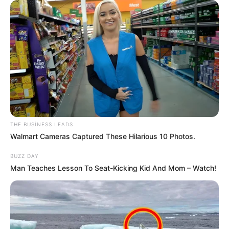
20:34 / 06 Avqust 2026
CƏMİYYƏT
Sürücülərin nəzərinə: Bu küçələrdə
hərəkət
TAM MƏHDUDLAŞDIRILIR
67
0
0
THE BUSINESS LEADS
Walmart Cameras Captured These Hilarious 10 Photos.
BUZZ DAY
Man Teaches Lesson To Seat-Kicking Kid And Mom – Watch!