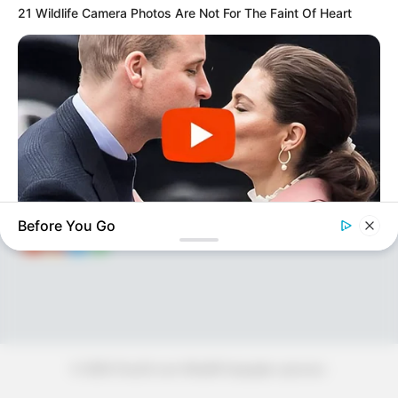
21 Wildlife Camera Photos Are Not For The Faint Of Heart
KEÇİDLƏR
ƏLAQƏ
Tel: (+99450) 247 90 86
Ana səhifə
E-mail: oxucomsayti @gmail.com
HAQQIMIZDA
ƏLAQƏ
REKLAM
SOSİAL
SAYĞAC
Before You Go
BUZZDAY
Embarrassing Prince William Moment Caught On Camera
(Watch)
© 2026 Oxu24.com Müəllif hüquqları qorunur.