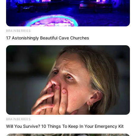
HƏMÇININ OXUYUN
Bakıda yaşayanların DİQQƏTİNƏ!
7 avqust
2026-cı il saat 00:00-dan etibarən...
BRAINBERRIES
Prezidentdən AZAL-la bağlı -
Fərman
17 Astonishingly Beautiful Cave Churches
7 avqustda bizi nələr gözləyir? —
ULDUZ
FALI
Sevinc Hüseynova Səidə Bəkirqızına uduzdu
—
Məhkəmə rədd etdi
BRAINBERRIES
0
0
Will You Survive? 10 Things To Keep In Your Emergency Kit
Xəbər xoşunuza gəldi? Sosial şəbəkələrdə paylaşın