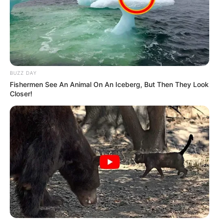
19:59 / 06 Avqust 2026
CƏMİYYƏT
Bu məktəblər üzrə vakansiya seçimi
başlayır
67
0
0
BUZZ DAY
Fishermen See An Animal On An Iceberg, But Then They Look
Closer!
19:37 / 06 Avqust 2026
CƏMİYYƏT
Nazirlik küləklə bağlı XƏBƏRDARLIQ