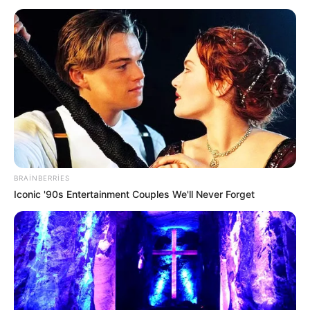
şəhər və rayonlarının sakinlərini qəbul edəcək.
Oxu24.com-a daxil olan məlumata görə, vətəndaşlar
daxili işlər orqanlarının əməkdaşlarının fəaliyyətinə və
Daxili İşlər Nazirliyinin səlahiyyətlərinə aid məsələlərlə
bağlı müraciət etməklə qəbula yazıla bilərlər.
Qəbula gələnlər şəxsiyyət vəsiqəsini təqdim etməlidirlər.
Qeyd edək ki, bu, V. Eyvazovun nazir kimi vətəndaşlarla
ilk görüşüdür.
BRAINBERRIES
Iconic '90s Entertainment Couples We'll Never Forget