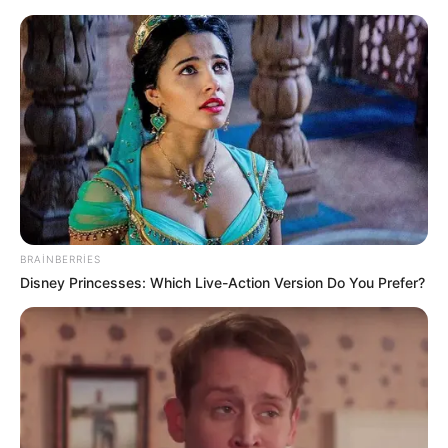
Əmək pensiyalarında və bu
müavinətlərdə ARTIM OLACAQ -
Deputat AÇIQLADI
BRAINBERRIES
Disney Princesses: Which Live-Action Version Do You Prefer?
Vilayət Eyvazov xalqla ilk görüşünə Gəncədən
başlayır