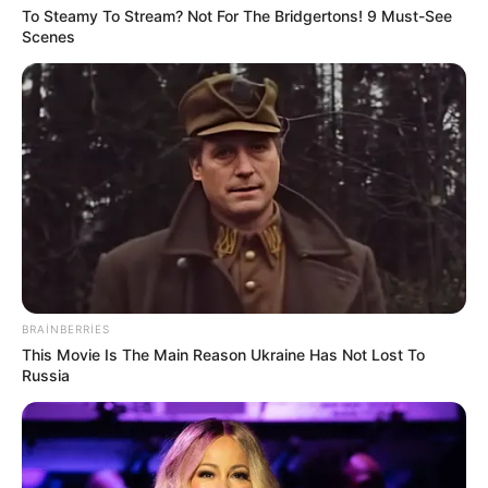
Prezidentdən AZAL-la bağlı -
Fərman
To Steamy To Stream? Not For The Bridgertons! 9 Must-See
Scenes
117
0
0
BRAINBERRIES
00:12 / 07 Avqust 2026
This Movie Is The Main Reason Ukraine Has Not Lost To
CƏMİYYƏT
Russia
Bu 4 bürcü çətin günlər gözləyir
44
0
0