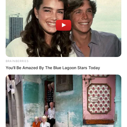
22:32 / 06 Avqust 2026
BRAINBERRIES
CƏMİYYƏT
You'll Be Amazed By The Blue Lagoon Stars Today
Pensiya alanların
NƏZƏRİNƏ!
73
0
0