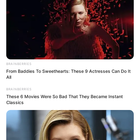
Ceyhun Bayramov: Zelenski Ukraynaya
göstərdiyi humanitar yardımla bağlı
06 Avqust 2026, 22:49
Prezident İlham Əliyevə təşəkkür edib
Zelenski Ceyhun Bayramovu
qəbul edib
06 Avqust 2026, 20:44
BRAINBERRIES
Digər xəbərlər
From Baddies To Sweethearts: These 9 Actresses Can Do It
All
BRAINBERRIES
These 6 Movies Were So Bad That They Became Instant
Classics