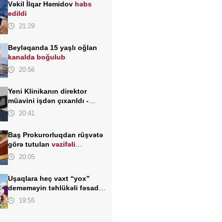
Vəkil İlqar Həmidov
həbs
edildi
21:29
Beyləqanda 15 yaşlı oğlan
kanalda boğulub
20:56
Yeni Klinikanın direktor
müavini işdən çıxarıldı -
FOTO
20:41
Baş Prokurorluqdan rüşvətə
görə tutulan
vəzifəli
şəxslərlə bağlı MƏLUMAT
20:05
Uşaqlara heç vaxt “yox”
deməməyin təhlükəli fəsadı –
Psixoloqdan valideynlərə
19:55
XƏBƏRDARLIQ