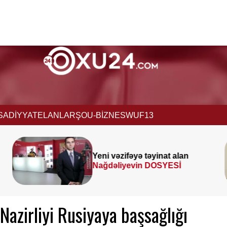
İSADİYYAT
ELANLAR
ŞOU-BİZNES
WUF13
Prezident
SƏRƏNCAM
İMZALADI
azirliyi Rusiyaya başsağlığı