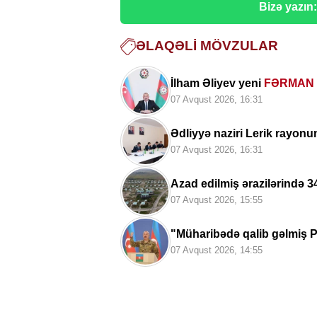
Bizə yazın
ƏLAQƏLI MÖVZULAR
İlham Əliyev yeni
FƏRMAN 
07 Avqust 2026, 16:31
Ədliyyə naziri Lerik rayonu
07 Avqust 2026, 16:31
Azad edilmiş ərazilərində 3
07 Avqust 2026, 15:55
"Müharibədə qalib gəlmiş P
Deputat Zaur Şükürov
07 Avqust 2026, 14:55