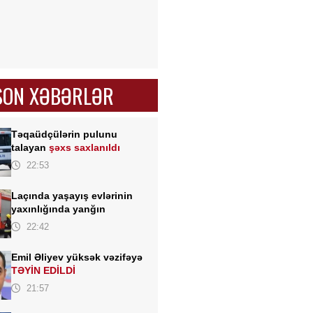
SON XƏBƏRLƏR
Təqaüdçülərin pulunu
talayan
şəxs saxlanıldı
22:53
Laçında yaşayış evlərinin
yaxınlığında yanğın
22:42
Emil Əliyev yüksək vəzifəyə
TƏYİN EDİLDİ
21:57