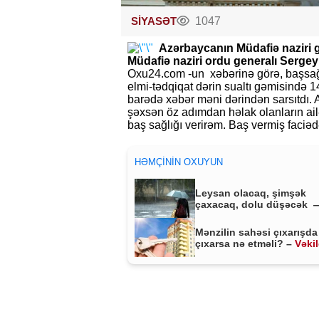
SİYASƏT
1047
Azərbaycanın Müdafiə naziri 
Müdafiə naziri ordu generalı Sergey
Oxu24.com -un xəbərinə görə, başsağ
elmi-tədqiqat dərin sualtı gəmisində 1
barədə xəbər məni dərindən sarsıtdı.
şəxsən öz adımdan həlak olanların ail
baş sağlığı verirəm. Baş vermiş faciədə
HƏMÇININ OXUYUN
Leysan olacaq, şimşək
çaxacaq, dolu düşəcək 
ƏHALİYƏ XƏBƏRDARLIQ
Mənzilin sahəsi çıxarışda
çıxarsa nə etməli? –
Vəki
MÜHÜM AÇIQLAMA