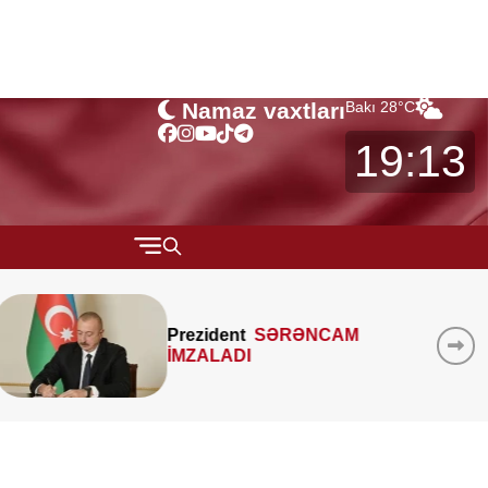
Namaz vaxtları
Bakı
28
°C
19:13
QARABAĞ
MTK-ların mənzil sahəsini
MÜSAHİBƏ
çöldən-çölə ölçməsi
MARAQLI
qanunidirmi? –
Hüquqşünas
xəbərdarlıq edir
CƏMİYYƏT
REDAKTORUN SEÇİMİ
ÖZƏL BÖLÜM