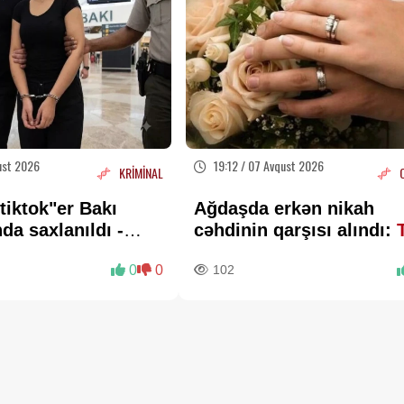
ust 2026
19:12 / 07 Avqust 2026
KRİMİNAL
tiktok"er Bakı
Ağdaşda erkən nikah
da saxlanıldı -
cəhdinin qarşısı alındı:
TƏXİRƏ SALINDI
0
0
102