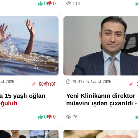
0
0
114
ust 2026
20:41 / 07 Avqust 2026
CƏMİYYƏT
 15 yaşlı oğlan
Yeni Klinikanın direktor
oğulub
müavini işdən çıxarıldı -
FOTO
0
0
76