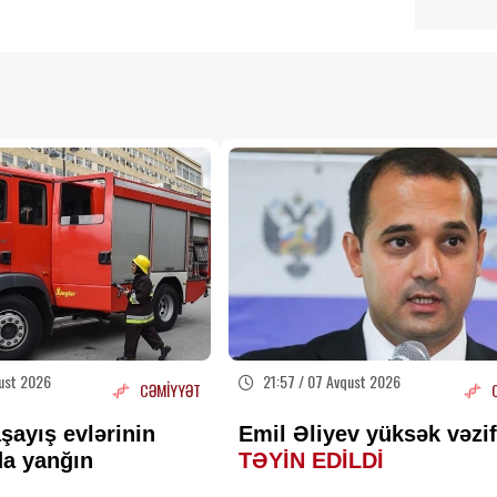
ust 2026
21:57 / 07 Avqust 2026
CƏMİYYƏT
şayış evlərinin
Emil Əliyev yüksək vəzi
da yanğın
TƏYİN EDİLDİ