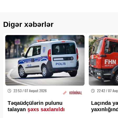
Digər xəbərlər
22:53 / 07 Avqust 2026
22:42 / 07 Avq
KRİMİNAL
Təqaüdçülərin pulunu
Laçında ya
talayan
şəxs saxlanıldı
yaxınlığın