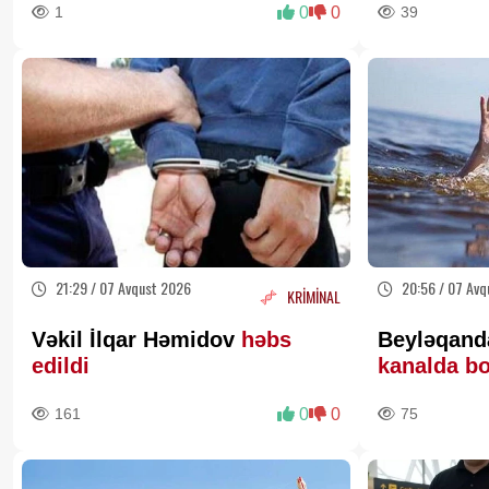
1
0
0
39
21:29 / 07 Avqust 2026
20:56 / 07 Avq
KRİMİNAL
Vəkil İlqar Həmidov
həbs
Beyləqanda
edildi
kanalda b
161
0
0
75