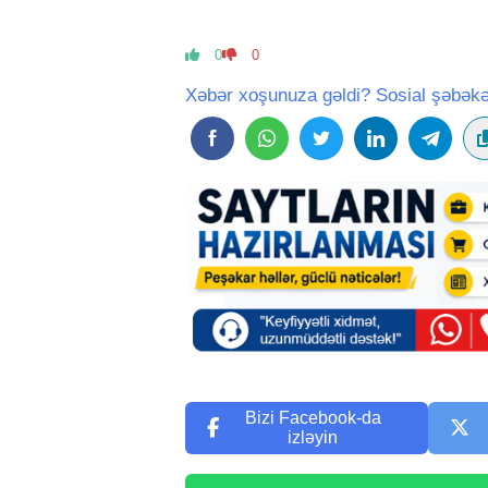
0
0
Xəbər xoşunuza gəldi? Sosial şəbəkə
Bizi Facebook-da
izləyin