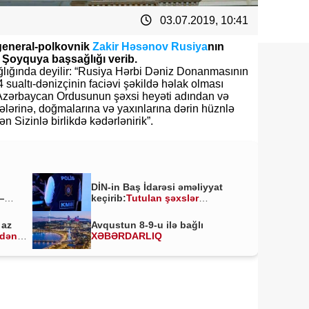
03.07.2019, 10:41
general-polkovnik
Zakir Həsənov
Rusiya
nın
 Şoyquya başsağlığı verib.
lığında deyilir: “Rusiya Hərbi Dəniz Donanmasının
4 sualtı-dənizçinin faciəvi şəkildə həlak olması
 Azərbaycan Ordusunun şəxsi heyəti adından və
ələrinə, doğmalarına və yaxınlarına dərin hüznlə
n Sizinlə birlikdə kədərlənirik”.
DİN-in Baş İdarəsi əməliyyat
—
keçirib:
Tutulan şəxslər
kimlərdir?
 az
Avqustun 8-9-u ilə bağlı
ldən
XƏBƏRDARLIQ