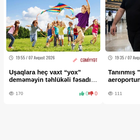
19:55 / 07 Avqust 2026
19:35 / 07 Avq
CƏMİYYƏT
Uşaqlara heç vaxt “yox”
Tanınmış "
deməməyin təhlükəli fəsadı –
aeroportun
Psixoloqdan valideynlərə
FOTO
170
0
0
111
XƏBƏRDARLIQ