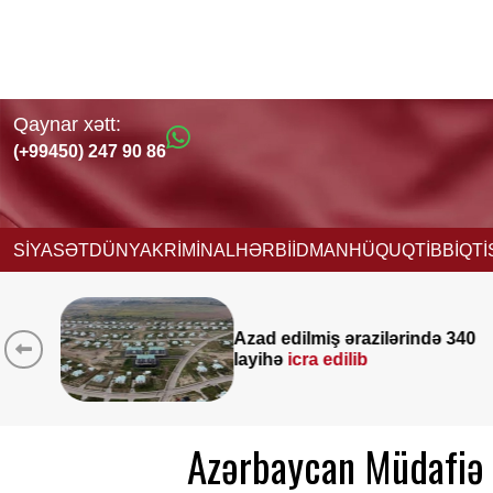
Qaynar xətt:
(+99450) 247 90 86
SİYASƏT
DÜNYA
KRİMİNAL
HƏRBİ
İDMAN
HÜQUQ
TİBB
İQT
ində 340
Yeni vəzifəyə təyinat alan
Nağdəliyevin DOSYESİ
Azərbaycan Müdafiə N