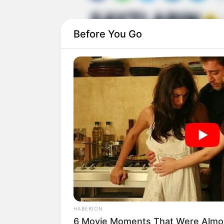
Before You Go
HABERION
6 Movie Moments That Were Almo