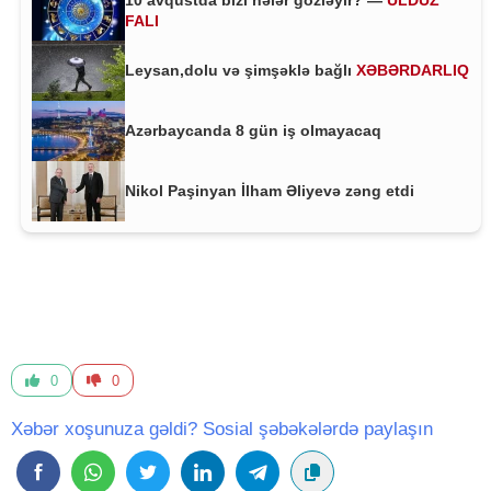
FALI
Leysan,dolu və şimşəklə bağlı
XƏBƏRDARLIQ
Azərbaycanda 8 gün iş olmayacaq
Nikol Paşinyan İlham Əliyevə zəng etdi
0
0
Xəbər xoşunuza gəldi? Sosial şəbəkələrdə paylaşın