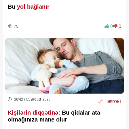
Bu
yol bağlanır
75
0
0
20:42 / 09 Avqust 2026
CƏMİYYƏT
Kişilərin diqqətinə
: Bu qidalar ata
olmağınıza mane olur