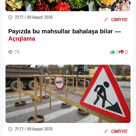
22:17 / 09 Avqust 2026
CƏMİYYƏT
Payızda bu məhsullar bahalaşa bilər —
Açıqlama
73
0
0
21:27 / 09 Avqust 2026
CƏMİYYƏT