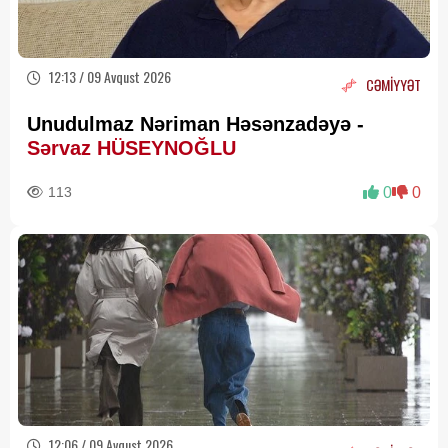
12:13 / 09 Avqust 2026
CƏMİYYƏT
Unudulmaz Nəriman Həsənzadəyə -
Sərvaz HÜSEYNOĞLU
113
0
0
12:06 / 09 Avqust 2026