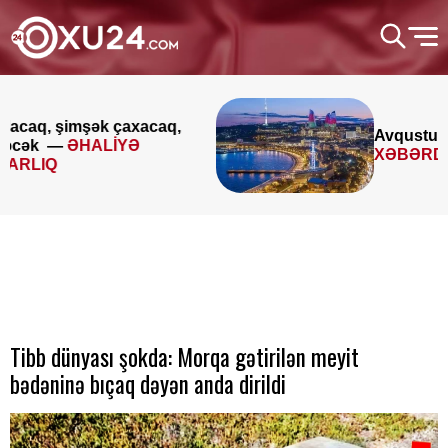
Avqustun 8-9-u ilə bağlı
XƏBƏRDARLIQ
Tibb dünyası şokda: Morqa gətirilən meyit
bədəninə bıçaq dəyən anda dirildi