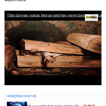
HƏMÇININ OXUYUN
10 avqustda bizi nələr gözləyir? —
ULDUZ