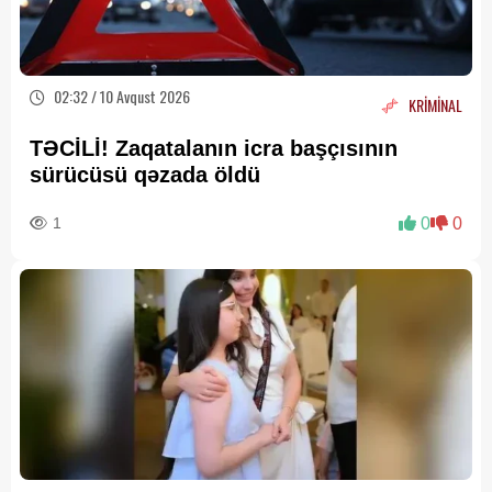
02:32 / 10 Avqust 2026
KRİMİNAL
TƏCİLİ! Zaqatalanın icra başçısının
sürücüsü qəzada öldü
1
0
0