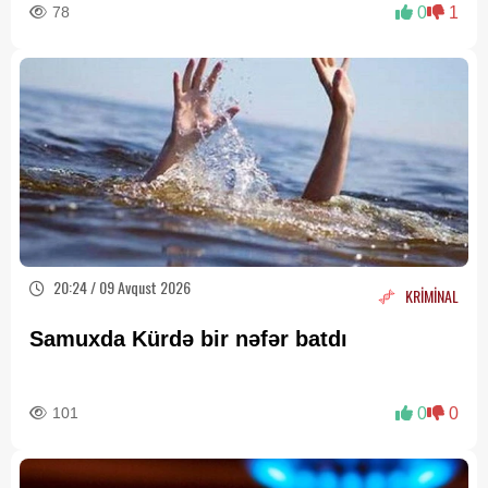
78
0
1
20:24 / 09 Avqust 2026
KRİMİNAL
Samuxda Kürdə bir nəfər batdı
101
0
0