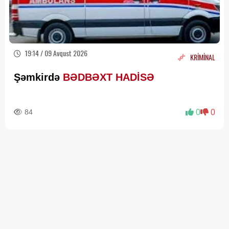
19:14 / 09 Avqust 2026
KRİMİNAL
Şəmkirdə
BƏDBƏXT HADİSƏ
84
0
0