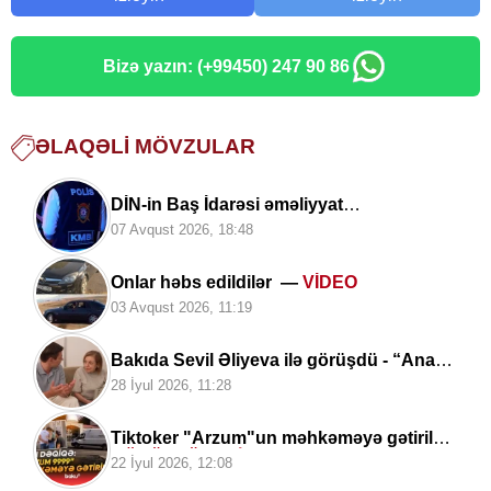
Bizə yazın: (+99450) 247 90 86
ƏLAQƏLI MÖVZULAR
DİN-in Baş İdarəsi əməliyyat
keçirib:
Tutulan şəxslər kimlərdir?
07 Avqust 2026, 18:48
Onlar həbs edildilər —
VİDEO
03 Avqust 2026, 11:19
Bakıda Sevil Əliyeva ilə görüşdü - “Ana”
mahnısını oxudu+
Video
28 İyul 2026, 11:28
Tiktoker "Arzum"un məhkəməyə gətirilmə
GÖRÜNTÜLƏRİ
22 İyul 2026, 12:08