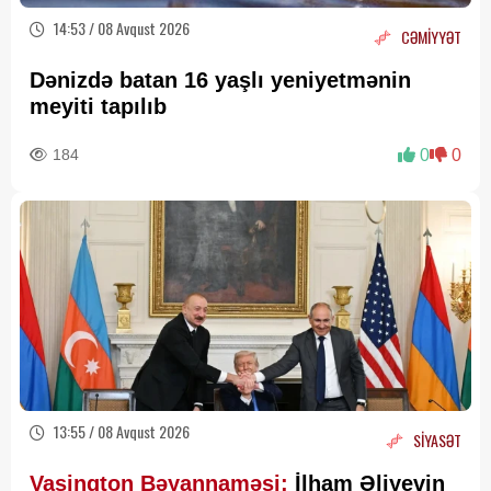
14:53 / 08 Avqust 2026
CƏMİYYƏT
Dənizdə batan 16 yaşlı yeniyetmənin
meyiti tapılıb
184
0
0
13:55 / 08 Avqust 2026
SİYASƏT
Vaşinqton Bəyannaməsi:
İlham Əliyevin