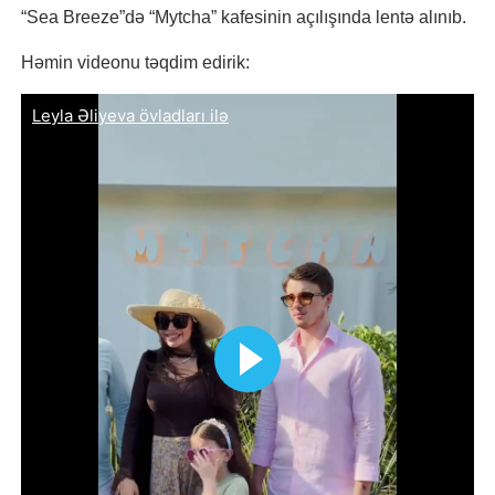
“Sea Breeze”də “Mytcha” kafesinin açılışında lentə alınıb.
Həmin videonu təqdim edirik: