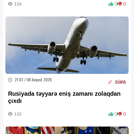
116
0
0
21:07 / 08 Avqust 2026
DÜNYA
Rusiyada təyyarə eniş zamanı zolaqdan
çıxdı
115
0
0