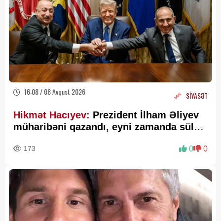
16:08 / 08 Avqust 2026
SİYASƏT
Hikmət Hacıyev:
Prezident İlham Əliyev
müharibəni qazandı, eyni zamanda sülhü
də qazandı - VİDEO
173
0
0