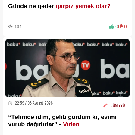
Gündə nə qədər
qarpız yemək olar?
134
0
0
22:59 / 08 Avqust 2026
CƏMİYYƏT
“Təlimdə idim, gəlib gördüm ki, evimi
vurub dağıdırlar” -
Video