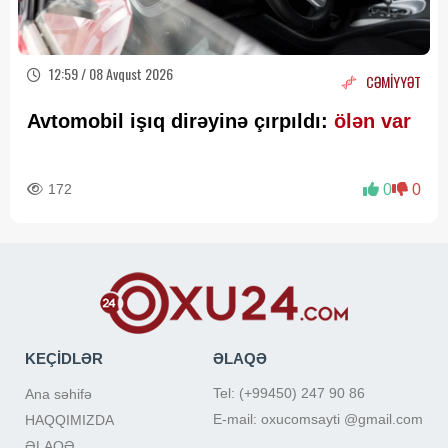
12:59 / 08 Avqust 2026
CƏMİYYƏT
Avtomobil işıq dirəyinə çırpıldı:
ölən var
172
0
0
KEÇİDLƏR
ƏLAQƏ
Tel: (+99450) 247 90 86
Ana səhifə
E-mail: oxucomsayti @gmail.com
HAQQIMIZDA
ƏLAQƏ