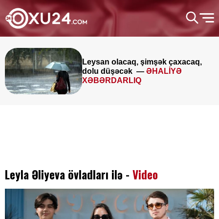
Leysan olacaq, şimşək çaxacaq,
dolu düşəcək —
ƏHALİYƏ
XƏBƏRDARLIQ
Leyla Əliyeva övladları ilə -
Video