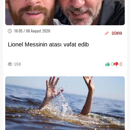
16:05 / 08 Avqust 2026
DÜNYA
Lionel Messinin atası vəfat edib
159
0
0