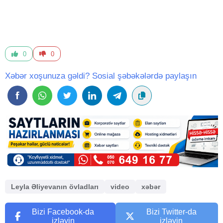
0
0
Xəbər xoşunuza gəldi? Sosial şəbəkələrdə paylaşın
Leyla Əliyevanın övladları
video
xəbər
Bizi Facebook-da
Bizi Twitter-da
izləyin
izləyin