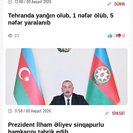
12:00 / 09 Avqust 2026
DÜNYA
Tehranda yanğın olub, 1 nəfər ölüb, 5
nəfər yaralanıb
23
0
0
11:58 / 09 Avqust 2026
SİYASƏT
Prezident İlham Əliyev sinqapurlu
həmkarını təbrik edib