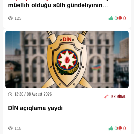
müəllifi olduğu sülh gündəliyinin
beynəlxalq miqyasda təsdiqi
123
0
0
13:30 / 08 Avqust 2026
KRİMİNAL
DİN açıqlama yaydı
115
0
0