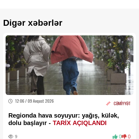
Digər xəbərlər
12:06 / 09 Avqust 2026
CƏMİYYƏT
Regionda hava soyuyur: yağış, külək,
dolu başlayır -
TARİX AÇIQLANDI
9
0
0