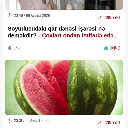
23:40 / 08 Avqust 2026
CƏMİYYƏT
Soyuducudakı qar dənəsi işarəsi nə
deməkdir? -
Çoxları ondan istifadə edə
bilmir
154
0
0
23:31 / 08 Avqust 2026
CƏMİYYƏT