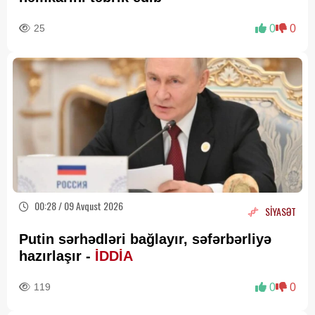
25
0
0
00:28 / 09 Avqust 2026
SİYASƏT
Putin sərhədləri bağlayır, səfərbərliyə
hazırlaşır -
İDDİA
119
0
0