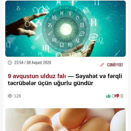
23:54 / 08 Avqust 2026
CƏMİYYƏT
9 avqustun ulduz falı
— Səyahət və fərqli
təcrübələr üçün uğurlu gündür
128
0
0