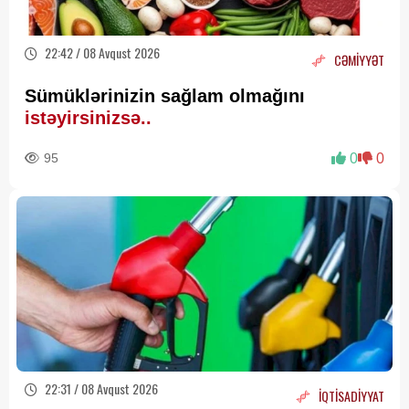
22:42 / 08 Avqust 2026
CƏMİYYƏT
Sümüklərinizin sağlam olmağını
istəyirsinizsə..
95
0
0
22:31 / 08 Avqust 2026
İQTİSADİYYAT