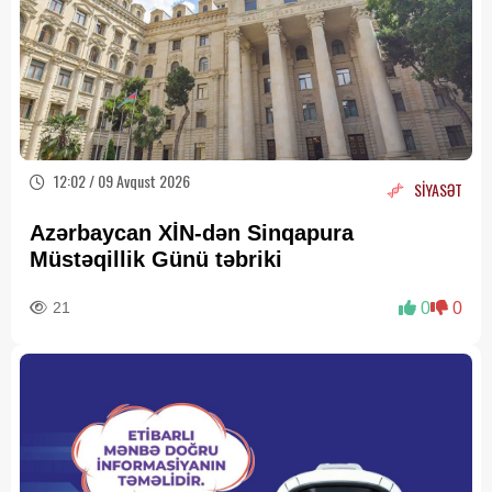
12:02 / 09 Avqust 2026
SİYASƏT
Azərbaycan XİN-dən Sinqapura
Müstəqillik Günü təbriki
21
0
0