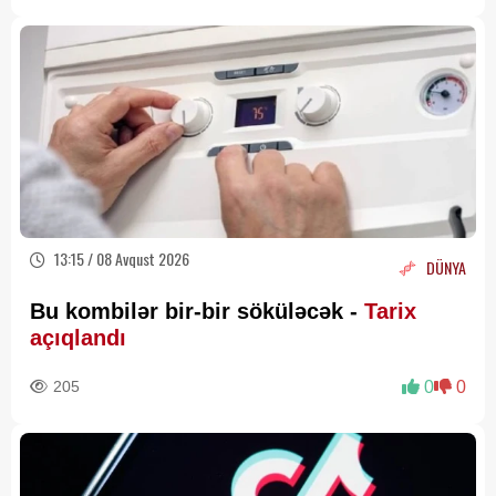
13:15 / 08 Avqust 2026
DÜNYA
Bu kombilər bir-bir söküləcək -
Tarix
açıqlandı
205
0
0