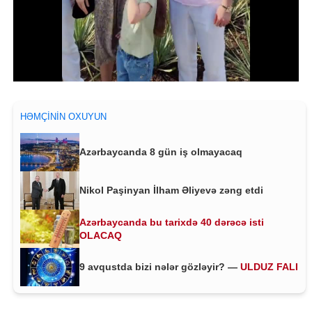
HƏMÇININ OXUYUN
Azərbaycanda 8 gün iş olmayacaq
Nikol Paşinyan İlham Əliyevə zəng etdi
Azərbaycanda bu tarixdə 40 dərəcə isti
OLACAQ
9 avqustda bizi nələr gözləyir? —
ULDUZ FALI