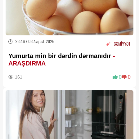
23:46 / 08 Avqust 2026
CƏMİYYƏT
Yumurta min bir dərdin dərmanıdır
-
ARAŞDIRMA
161
0
0