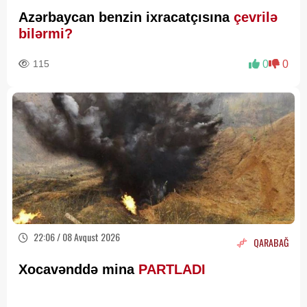
Azərbaycan benzin ixracatçısına
çevrilə
bilərmi?
115
0
0
22:06 / 08 Avqust 2026
QARABAĞ
Xocavənddə mina
PARTLADI