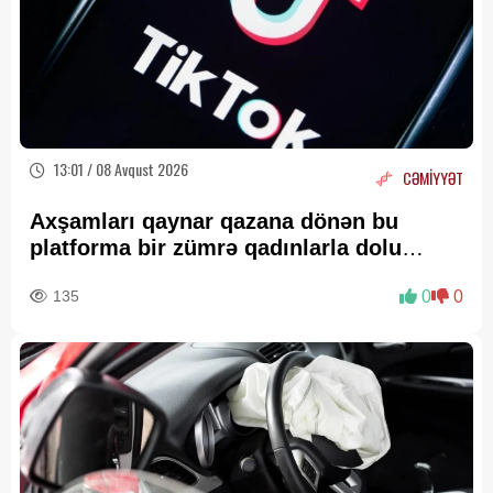
13:01 / 08 Avqust 2026
CƏMİYYƏT
Axşamları qaynar qazana dönən bu
platforma bir zümrə qadınlarla dolu
olur...
135
0
0