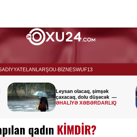
İSADİYYAT
ELANLAR
ŞOU-BİZNES
WUF13
k
Avqustun 8-9-u ilə bağlı
ək —
XƏBƏRDARLIQ
LIQ
apılan qadın
KİMDİR?