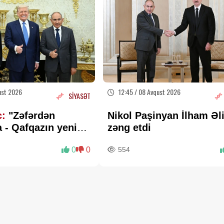
ust 2026
12:45 / 08 Avqust 2026
SİYASƏT
c:
"Zəfərdən
Nikol Paşinyan İlham Əl
 - Qafqazın yeni
zəng etdi
əritəsi cızılır”..
0
0
554