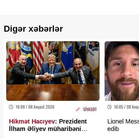
Digər xəbərlər
16:08 / 08 Avqust 2026
16:05 / 08 Avq
SİYASƏT
Hikmət Hacıyev:
Prezident
Lionel Mess
İlham Əliyev müharibəni
edib
qazandı, eyni zamanda sülhü