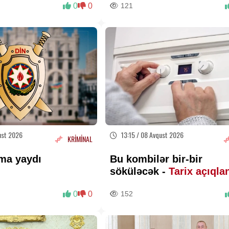
0
0
121
ust 2026
13:15 / 08 Avqust 2026
KRİMİNAL
ma yaydı
Bu kombilər bir-bir
söküləcək -
Tarix açıqla
0
0
152