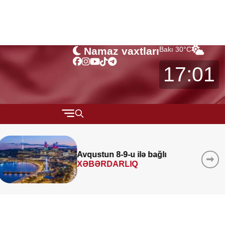
Namaz vaxtları
Bakı
30
°C
17:01
QARABAĞ
MÜSAHİBƏ
Azad edilmiş ərazilərində 340
layihə
icra edilib
MARAQLI
CƏMİYYƏT
REDAKTORUN SEÇİMİ
ÖZƏL BÖLÜM