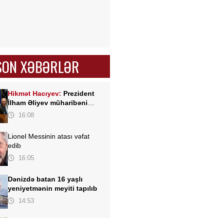
SON XƏBƏRLƏR
Hikmət Hacıyev:
Prezident
İlham Əliyev müharibəni
qazandı, eyni zamanda sülhü
16:08
də qazandı - VİDEO
Lionel Messinin atası vəfat
edib
16:05
Dənizdə batan 16 yaşlı
yeniyetmənin meyiti tapılıb
14:53