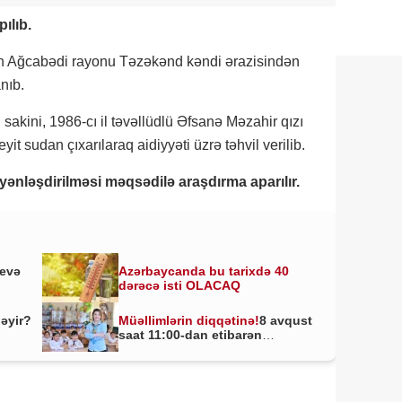
ılıb.
ın Ağcabədi rayonu Təzəkənd kəndi ərazisindən
nıb.
sakini, 1986-cı il təvəllüdlü Əfsanə Məzahir qızı
 sudan çıxarılaraq aidiyyəti üzrə təhvil verilib.
ənləşdirilməsi məqsədilə araşdırma aparılır.
yevə
Azərbaycanda bu tarixdə 40
dərəcə isti OLACAQ
ləyir?
Müəllimlərin diqqətinə!
8 avqust
saat 11:00-dan etibarən
BAŞLADI