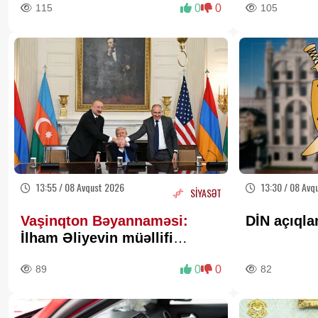
115
0
0
105
də qazandı - VİDEO
13:55 / 08 Avqust 2026
13:30 / 08 Avq
SİYASƏT
Vaşinqton Bəyannaməsi:
DİN açıqla
İlham Əliyevin müəllifi
olduğu sülh gündəliyinin
89
0
0
82
beynəlxalq miqyasda təsdiqi