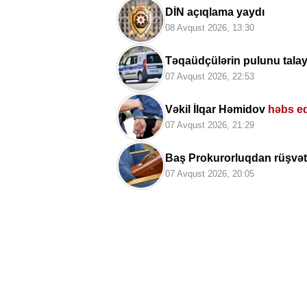
DİN açıqlama yaydı
08 Avqust 2026, 13:30
Təqaüdçülərin pulunu tala
07 Avqust 2026, 22:53
Vəkil İlqar Həmidov
həbs ed
07 Avqust 2026, 21:29
Baş Prokurorluqdan rüşvət
07 Avqust 2026, 20:05