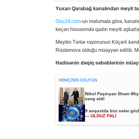
Yuxarı Qarabağ kanalından meyit tap
Oxu24.com
-un məlumata görə, kanal
keçən hissəsində qadın meyiti aşkarla
Meyitin Tərtər rayonunun Köçərli kənd 
Rüstəmova olduğu müəyyən edilib. Meyit
Hadisənin dəqiq səbəblərinin müəyy
HƏMÇININ OXUYUN
Nikol Paşinyan İlham Əli
zəng etdi
9 avqustda bizi nələr göz
—
ULDUZ FALI