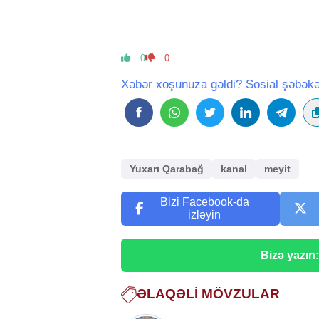
0
0
Xəbər xoşunuza gəldi? Sosial şəbəkə
Yuxarı Qarabağ
kanal
meyit
Bizi Facebook-da
izləyin
Bizə yazın
ƏLAQƏLI MÖVZULAR