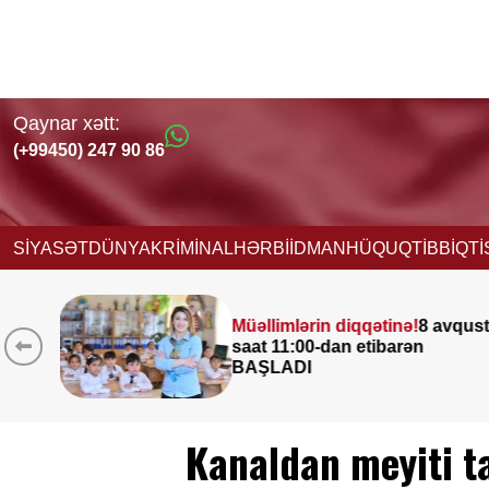
Qaynar xətt:
(+99450) 247 90 86
SİYASƏT
DÜNYA
KRİMİNAL
HƏRBİ
İDMAN
HÜQUQ
TİBB
İQT
inə!
8 avqust
Leysan olacaq, şimşə
barən
çaxacaq, dolu düşəc
ƏHALİYƏ XƏBƏRDAR
Kanaldan meyiti t