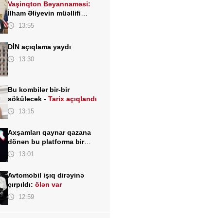
Vaşinqton Bəyannaməsi:
İlham Əliyevin müəllifi
olduğu sülh gündəliyinin
13:55
beynəlxalq miqyasda təsdiqi
DİN açıqlama yaydı
13:30
Bu kombilər bir-bir
söküləcək -
Tarix açıqlandı
13:15
Axşamları qaynar qazana
dönən bu platforma bir
zümrə qadınlarla dolu olur...
13:01
Avtomobil işıq dirəyinə
çırpıldı:
ölən var
12:59