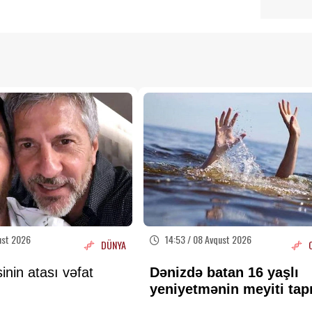
ust 2026
14:53 / 08 Avqust 2026
DÜNYA
inin atası vəfat
Dənizdə batan 16 yaşlı
yeniyetmənin meyiti tap