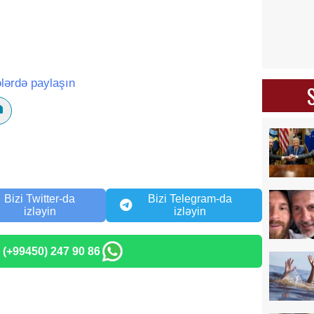
lərdə paylaşın
Bizi Twitter-da
Bizi Telegram-da
izləyin
izləyin
: (+99450) 247 90 86