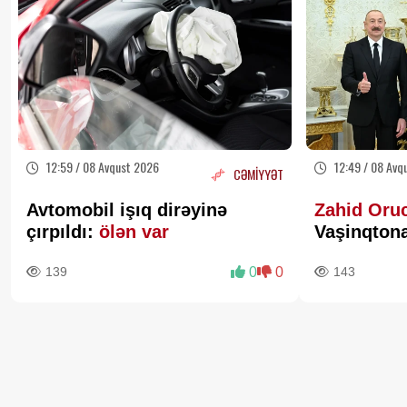
12:59 / 08 Avqust 2026
12:49 / 08 Avq
CƏMİYYƏT
Avtomobil işıq dirəyinə
Zahid Oru
çırpıldı:
ölən var
Vaşinqtona
geosiyasi x
139
0
0
143