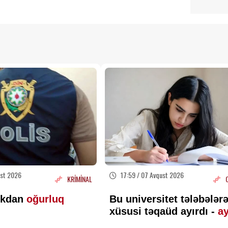
ust 2026
17:59 / 07 Avqust 2026
KRİMİNAL
rkdan
oğurluq
Bu universitet tələbələr
xüsusi təqaüd ayırdı -
ay
200 AZN