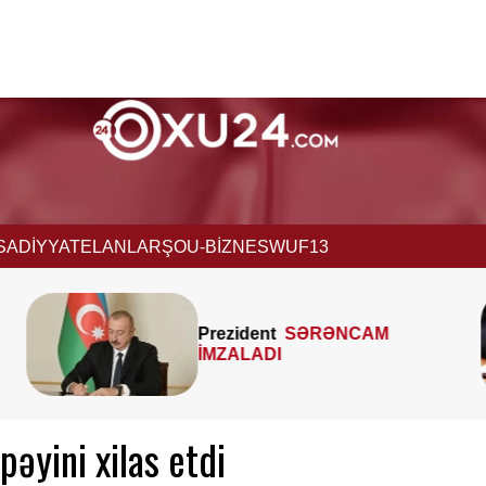
İSADİYYAT
ELANLAR
ŞOU-BİZNES
WUF13
MTK-ların mənzil sahəsini
çöldən-çölə ölçməsi
qanunidirmi? –
Hüquqşünas
xəbərdarlıq edir
əyini xilas etdi