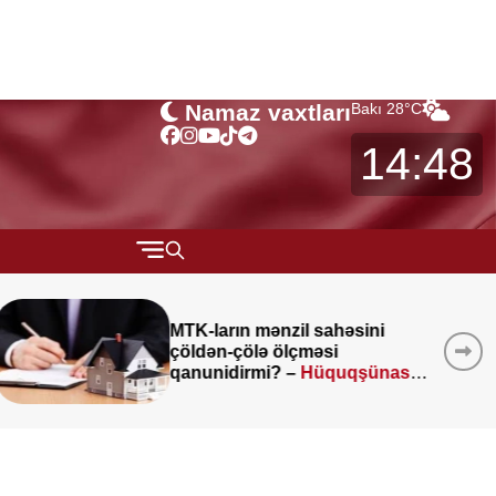
Namaz vaxtları
Bakı
28
°C
14:48
QARABAĞ
MÜSAHİBƏ
Kartdan-karta köçürmələrlə
bağlı
vacib açıqlama
MARAQLI
CƏMİYYƏT
REDAKTORUN SEÇİMİ
ÖZƏL BÖLÜM