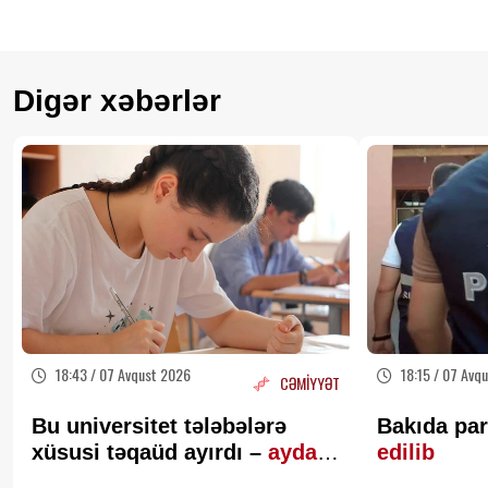
Digər xəbərlər
18:43 / 07 Avqust 2026
18:15 / 07 Avq
CƏMİYYƏT
Bu universitet tələbələrə
Bakıda pa
xüsusi təqaüd ayırdı –
ayda
edilib
200 AZN