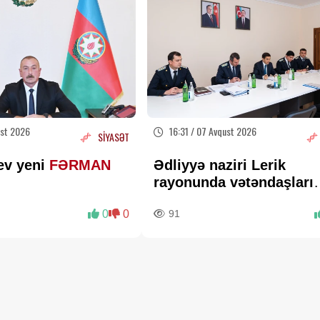
ust 2026
16:31 / 07 Avqust 2026
SİYASƏT
ev yeni
FƏRMAN
Ədliyyə naziri Lerik
rayonunda vətəndaşları
qəbul edib
0
0
91