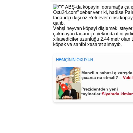
ABŞ-da köpəyini qorumağa çalışa
Oxu24.com” xəbər verir ki, hadisə Pal
təqaüdçü kişi öz Retriever cinsi köp
qalıb.
Vəhşi heyvan köpəyi dişləmək istəyər
çəkməyən təqaüdçü yekunda itini yırtı
xilasedicilər uzunluğu 2.44 metr olan 
köpək və sahibi xəsarət almayıb.
HƏMÇININ OXUYUN
Mənzilin sahəsi çıxarışda
çıxarsa nə etməli? –
Vəki
MÜHÜM AÇIQLAMA
Prezidentdən yeni
təyinatlar:
Siyahıda kimlər