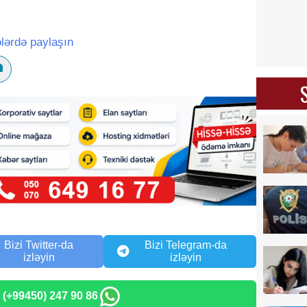
lərdə paylaşın
Bizi Twitter-da
Bizi Telegram-da
izləyin
izləyin
: (+99450) 247 90 86