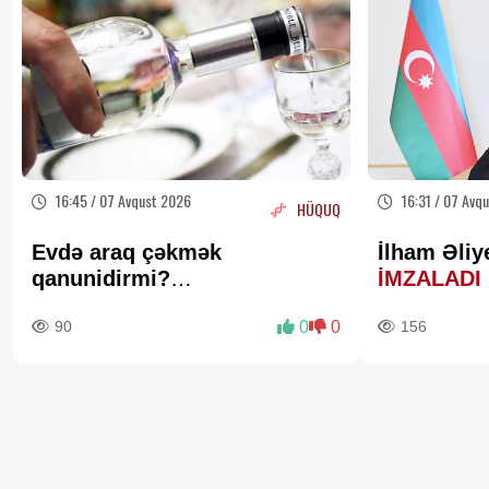
16:45 / 07 Avqust 2026
16:31 / 07 Avq
HÜQUQ
Evdə araq çəkmək
İlham Əliy
qanunidirmi?
İMZALADI
Hüquqşünaslardan
90
0
0
156
açıqlama