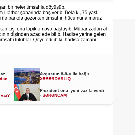
n bir nəfər timsahla döyüşüb.
m-Harbor şəhərində baş verib. Belə ki, 75 yaşlı
əyi ilə parkda gəzərkən timsahın hücumuna məruz
kən kişi onu təpikləməyə başlayıb. Mübarizədən əl
cının dişindən azad edə bilib. Hadisə yerinə gələn
timsahı tutublar. Qeyd edilib ki, hadisə zamanı
 az
Avqustun 8-9-u ilə bağlı
ldən
XƏBƏRDARLIQ
Prezident ona yeni vəzifə verdi
 var?
-
SƏRƏNCAM