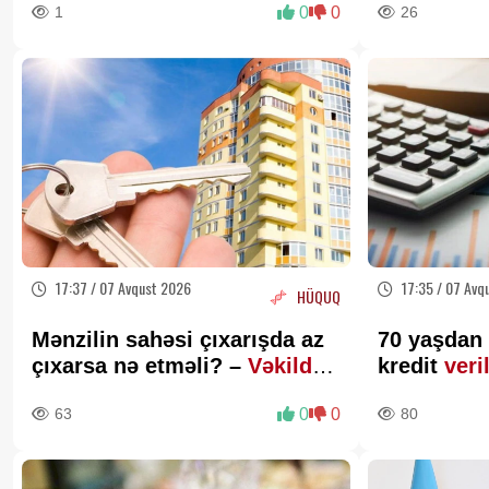
1
0
0
26
17:37 / 07 Avqust 2026
17:35 / 07 Avq
HÜQUQ
Mənzilin sahəsi çıxarışda az
70 yaşdan 
çıxarsa nə etməli? –
Vəkildən
kredit
veri
MÜHÜM AÇIQLAMA
63
0
0
80