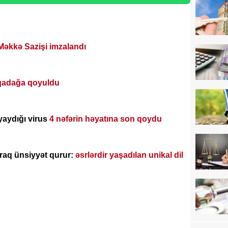
Məkkə Sazişi imzalandı
qadağa qoyuldu
yaydığı virus
4 nəfərin həyatına son qoydu
araq ünsiyyət qurur:
əsrlərdir yaşadılan unikal dil