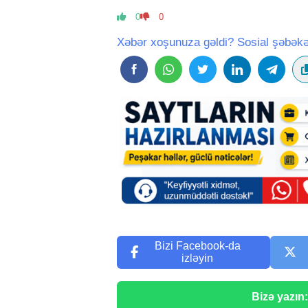
0
0
Xəbər xoşunuza gəldi? Sosial şəbəkə
Bizi Facebook-da
izləyin
Bizə yazın