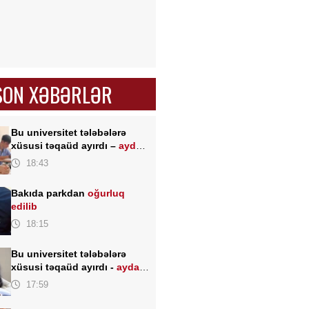
SON XƏBƏRLƏR
Bu universitet tələbələrə
xüsusi təqaüd ayırdı –
ayda
200 AZN
18:43
Bakıda parkdan
oğurluq
edilib
18:15
Bu universitet tələbələrə
xüsusi təqaüd ayırdı -
ayda
200 AZN
17:59