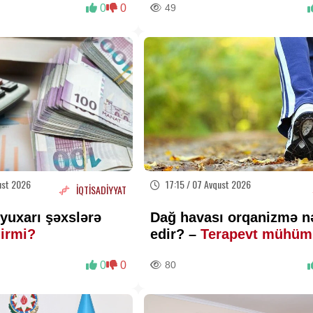
0
0
49
ust 2026
17:15 / 07 Avqust 2026
İQTİSADİYYAT
yuxarı şəxslərə
Dağ havası orqanizmə n
lirmi?
edir? –
Terapevt mühüm
faydaları açıqladı
0
0
80