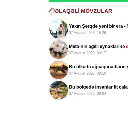
ƏLAQƏLI MÖVZULAR
Yaxın Şərqdə yeni bir era -
07 Avqust 2026, 15:26
Meta-nın ağıllı eynəklərinə
07 Avqust 2026, 09:17
Bu ölkədə ağcaqanadların 
07 Avqust 2026, 09:10
Bu bölgədə insanlar fit çal
07 Avqust 2026, 09:04