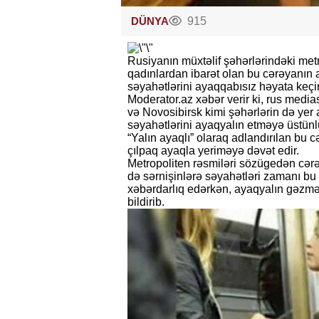
DÜNYA
915
Rusiyanın müxtəlif şəhərlərindəki metr
qadınlardan ibarət olan bu cərəyanın a
səyahətlərini ayaqqabısız həyata keçir
Moderator.az xəbər verir ki, rus medi
və Novosibirsk kimi şəhərlərin də yer 
səyahətlərini ayaqyalın etməyə üstünl
“Yalın ayaqlı” olaraq adlandırılan bu c
çılpaq ayaqla yeriməyə dəvət edir.
Metropoliten rəsmiləri sözügedən cər
də sərnişinlərə səyahətləri zamanı b
xəbərdarlıq edərkən, ayaqyalın gəzməy
bildirib.