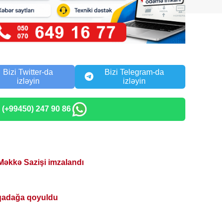
Bizi Twitter-da
Bizi Telegram-da
izləyin
izləyin
: (+99450) 247 90 86
Məkkə Sazişi imzalandı
qadağa qoyuldu