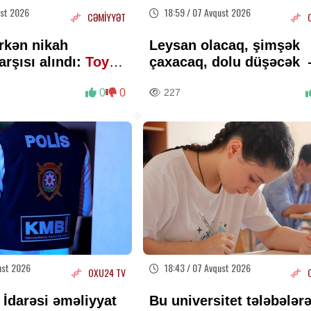
ust 2026
18:59 / 07 Avqust 2026
CƏMİYYƏT
rkən nikah
Leysan olacaq, şimşək
arşısı alındı:
Toy
çaxacaq, dolu düşəcək
ALINDI
ƏHALİYƏ XƏBƏRDARLI
0
0
227
ust 2026
18:43 / 07 Avqust 2026
OXU24 TV
 İdarəsi əməliyyat
Bu universitet tələbələr