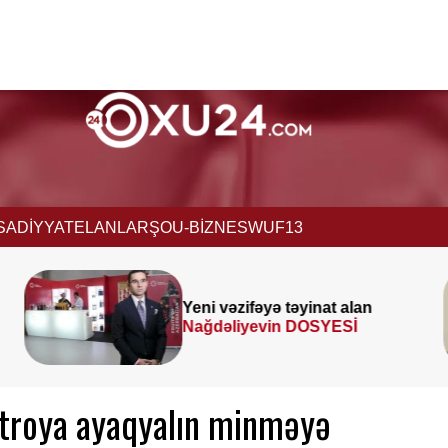
İSADİYYAT
ELANLAR
ŞOU-BİZNES
WUF13
Prezident
SƏRƏNCAM
İMZALADI
troya ayaqyalın minməyə