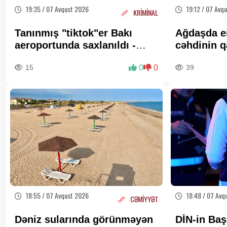
19:35 / 07 Avqust 2026
19:12 / 07 Avq
KRİMİNAL
Tanınmış "tiktok"er Bakı
Ağdaşda e
aeroportunda saxlanıldı -
cəhdinin q
FOTO
TƏXİRƏ S
15
0
0
39
18:55 / 07 Avqust 2026
18:48 / 07 Avq
CƏMİYYƏT
Dəniz sularında görünməyən
DİN-in Baş