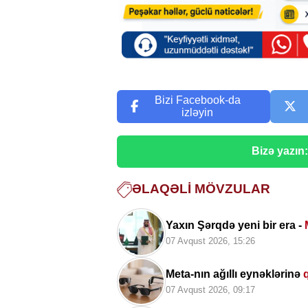
Bizi Facebook-da
izləyin
Bizə yazın
ƏLAQƏLI MÖVZULAR
Yaxın Şərqdə yeni bir era -
07 Avqust 2026, 15:26
Meta-nın ağıllı eynəklərinə
07 Avqust 2026, 09:17