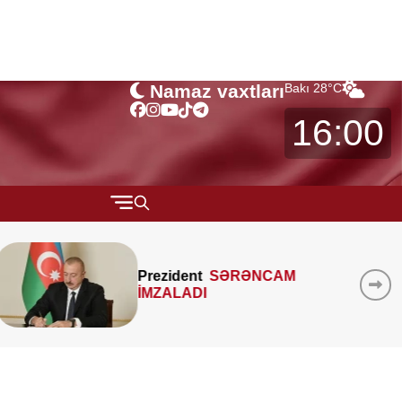
Namaz vaxtları
Bakı
28
°C
16:00
QARABAĞ
MTK-ların mənzil sahəsini
MÜSAHİBƏ
çöldən-çölə ölçməsi
MARAQLI
qanunidirmi? –
Hüquqşünas
xəbərdarlıq edir
CƏMİYYƏT
REDAKTORUN SEÇİMİ
ÖZƏL BÖLÜM