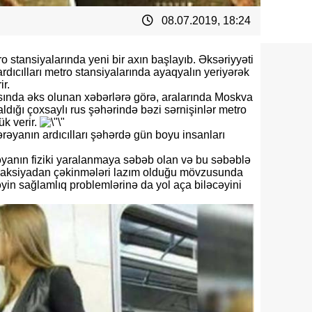
08.07.2019, 18:24
o stansiyalarında yeni bir axın başlayıb. Əksəriyyəti
rdıcılları metro stansiyalarında ayaqyalın yeriyərək
ir.
asında əks olunan xəbərlərə görə, aralarında Moskva
aldığı çoxsaylı rus şəhərində bəzi sərnişinlər metro
ük verir.
ərəyanın ardıcılları şəhərdə gün boyu insanları
əyanın fiziki yaralanmaya səbəb olan və bu səbəblə
u aksiyadan çəkinmələri lazım olduğu mövzusunda
in sağlamlıq problemlərinə da yol aça biləcəyini