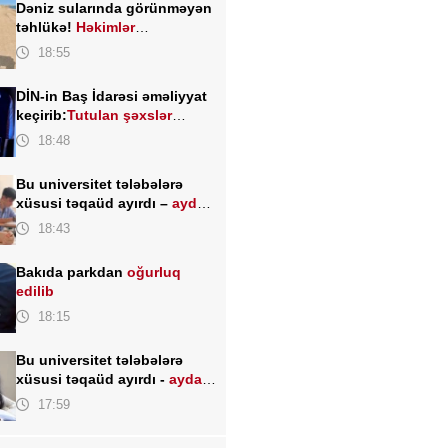
Dəniz sularında görünməyən
təhlükə!
Həkimlər
XƏBƏRDARLIQ edir
18:55
DİN-in Baş İdarəsi əməliyyat
keçirib:
Tutulan şəxslər
kimlərdir?
18:48
Bu universitet tələbələrə
xüsusi təqaüd ayırdı –
ayda
200 AZN
18:43
Bakıda parkdan
oğurluq
edilib
18:15
Bu universitet tələbələrə
xüsusi təqaüd ayırdı -
ayda
200 AZN
17:59