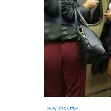
HƏMÇININ OXUYUN