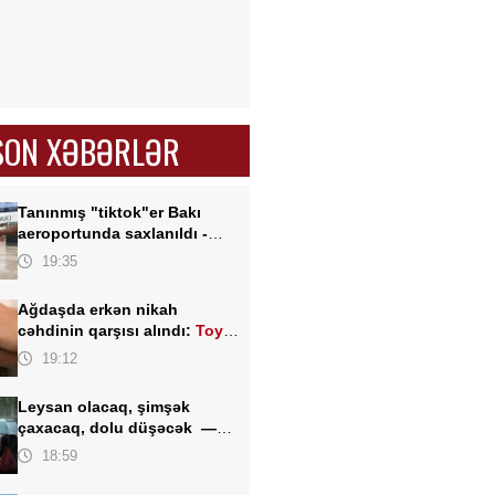
SON XƏBƏRLƏR
Tanınmış "tiktok"er Bakı
aeroportunda saxlanıldı -
FOTO
19:35
Ağdaşda erkən nikah
cəhdinin qarşısı alındı:
Toy
TƏXİRƏ SALINDI
19:12
Leysan olacaq, şimşək
çaxacaq, dolu düşəcək —
ƏHALİYƏ XƏBƏRDARLIQ
18:59