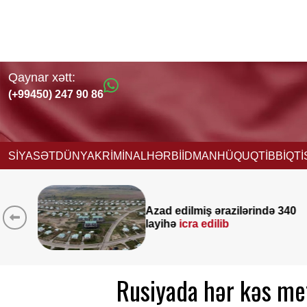
Qaynar xətt:
(+99450) 247 90 86
SİYASƏT
DÜNYA
KRİMİNAL
HƏRBİ
İDMAN
HÜQUQ
TİBB
İQT
 340
Yeni vəzifəyə təyinat alan
Nağdəliyevin DOSYESİ
Rusiyada hər kəs me