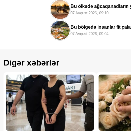
Bu ölkədə ağcaqanadların 
07 Avqust 2026, 09:10
Bu bölgədə insanlar fit çal
07 Avqust 2026, 09:04
Digər xəbərlər