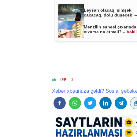
Leysan olacaq, şimşək
çaxacaq, dolu düşəcək 
ƏHALİYƏ XƏBƏRDARLIQ
Mənzilin sahəsi çıxarışda
çıxarsa nə etməli? –
Vəki
MÜHÜM AÇIQLAMA
0
0
Xəbər xoşunuza gəldi? Sosial şəbəkə