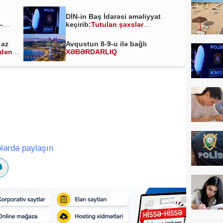
DİN-in Baş İdarəsi əməliyyat
—
keçirib:
Tutulan şəxslər
kimlərdir?
 az
Avqustun 8-9-u ilə bağlı
ldən
XƏBƏRDARLIQ
lərdə paylaşın