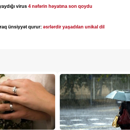
yaydığı virus
4 nəfərin həyatına son qoydu
araq ünsiyyət qurur:
əsrlərdir yaşadılan unikal dil