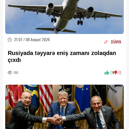
21:07 / 08 Avqust 2026
DÜNYA
Rusiyada təyyarə eniş zamanı zolaqdan
çıxdı
86
0
0