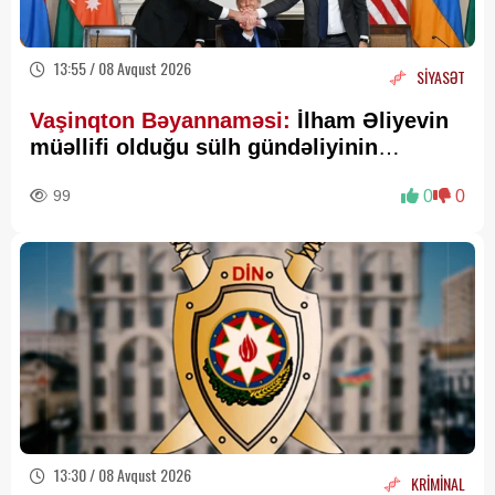
13:55 / 08 Avqust 2026
SİYASƏT
Vaşinqton Bəyannaməsi:
İlham Əliyevin
müəllifi olduğu sülh gündəliyinin
beynəlxalq miqyasda təsdiqi
99
0
0
13:30 / 08 Avqust 2026
KRİMİNAL