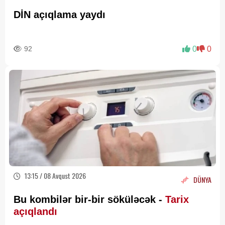
DİN açıqlama yaydı
92
0
0
13:15 / 08 Avqust 2026
DÜNYA
Bu kombilər bir-bir söküləcək -
Tarix
açıqlandı