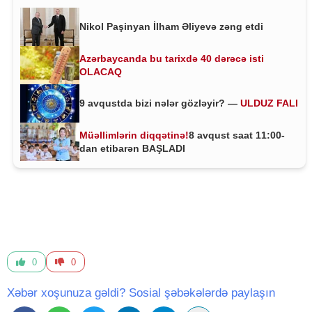
Nikol Paşinyan İlham Əliyevə zəng etdi
Azərbaycanda bu tarixdə 40 dərəcə isti
OLACAQ
9 avqustda bizi nələr gözləyir? —
ULDUZ FALI
Müəllimlərin diqqətinə!
8 avqust saat 11:00-
dan etibarən BAŞLADI
0
0
Xəbər xoşunuza gəldi? Sosial şəbəkələrdə paylaşın