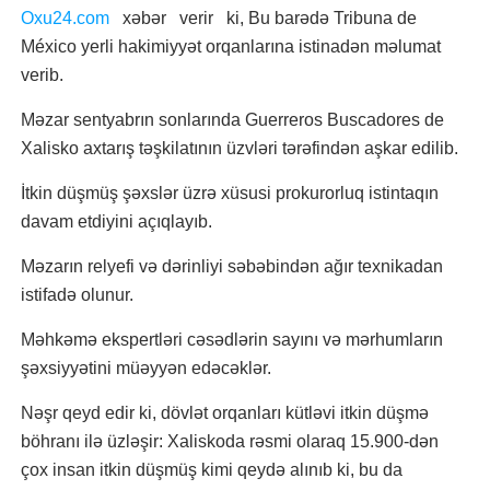
Oxu24.com
xəbər verir ki, Bu barədə Tribuna de
México yerli hakimiyyət orqanlarına istinadən məlumat
verib.
Məzar sentyabrın sonlarında Guerreros Buscadores de
Xalisko axtarış təşkilatının üzvləri tərəfindən aşkar edilib.
İtkin düşmüş şəxslər üzrə xüsusi prokurorluq istintaqın
davam etdiyini açıqlayıb.
Məzarın relyefi və dərinliyi səbəbindən ağır texnikadan
istifadə olunur.
Məhkəmə ekspertləri cəsədlərin sayını və mərhumların
şəxsiyyətini müəyyən edəcəklər.
Nəşr qeyd edir ki, dövlət orqanları kütləvi itkin düşmə
böhranı ilə üzləşir: Xaliskoda rəsmi olaraq 15.900-dən
çox insan itkin düşmüş kimi qeydə alınıb ki, bu da