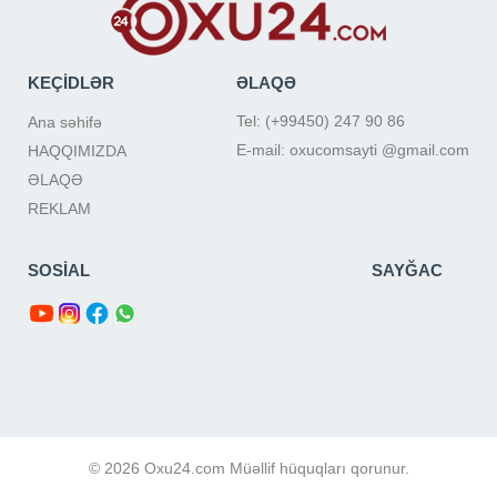
KEÇİDLƏR
ƏLAQƏ
Tel: (+99450) 247 90 86
Ana səhifə
E-mail: oxucomsayti @gmail.com
HAQQIMIZDA
ƏLAQƏ
REKLAM
SOSİAL
SAYĞAC
© 2026 Oxu24.com Müəllif hüquqları qorunur.