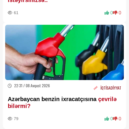
istəyirsinizsə..
61
0
0
22:31 / 08 Avqust 2026
İQTİSADİYYAT
Azərbaycan benzin ixracatçısına
çevrilə
bilərmi?
79
0
0