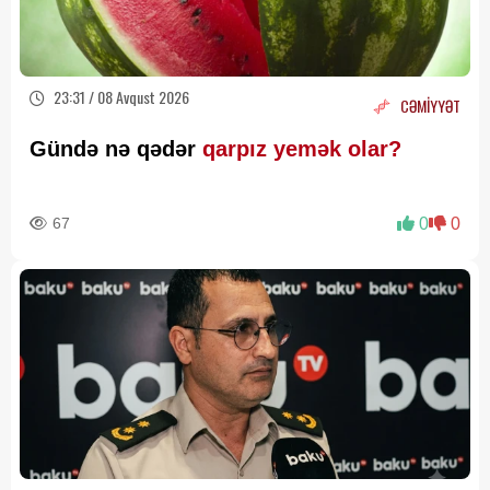
23:31 / 08 Avqust 2026
CƏMİYYƏT
Gündə nə qədər
qarpız yemək olar?
67
0
0