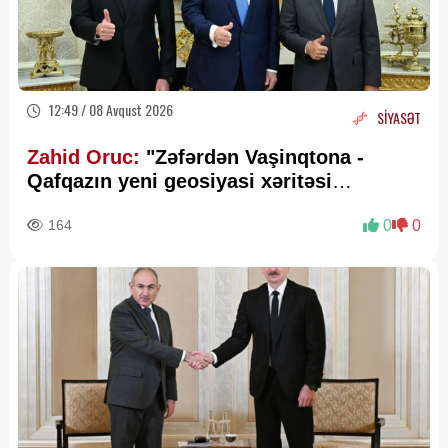
12:49 / 08 Avqust 2026
SİYASƏT
Zahid Oruc:
"Zəfərdən Vaşinqtona -
Qafqazın yeni geosiyasi xəritəsi
cızılır”..
164
0
0