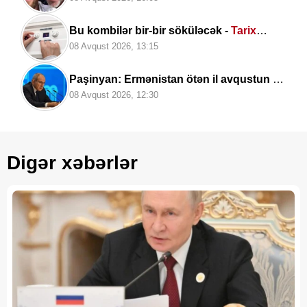
Bu kombilər bir-bir söküləcək -
Tarix
açıqlandı
08 Avqust 2026, 13:15
Paşinyan: Ermənistan ötən il avqustun 8-
nə qədər
dalanda idi
08 Avqust 2026, 12:30
Digər xəbərlər