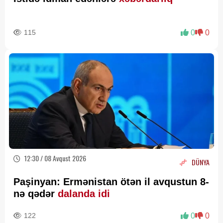
115
0
0
12:30 / 08 Avqust 2026
DÜNYA
Paşinyan: Ermənistan ötən il avqustun 8-
nə qədər
dalanda idi
122
0
0