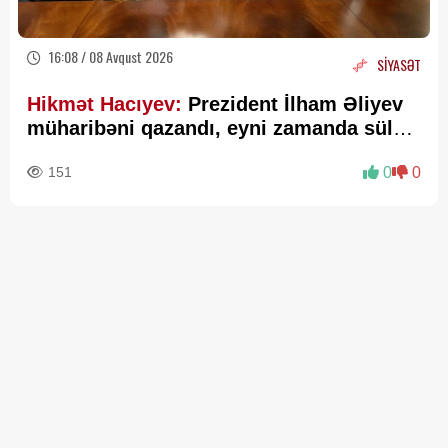
16:08 / 08 Avqust 2026
SİYASƏT
Hikmət Hacıyev:
Prezident İlham Əliyev
müharibəni qazandı, eyni zamanda sülhü
də qazandı - VİDEO
151
0
0