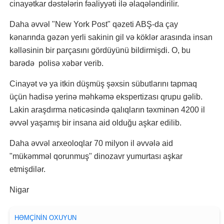
cinayətkar dəstələrin fəaliyyəti ilə əlaqələndirilir.
Daha əvvəl "New York Post" qəzeti ABŞ-da çay
kənarında gəzən yerli sakinin gil və köklər arasında insan
kəlləsinin bir parçasını gördüyünü bildirmişdi. O, bu
barədə polisə xəbər verib.
Cinayət və ya itkin düşmüş şəxsin sübutlarını tapmaq
üçün hadisə yerinə məhkəmə ekspertizası qrupu gəlib.
Lakin araşdırma nəticəsində qalıqların təxminən 4200 il
əvvəl yaşamış bir insana aid olduğu aşkar edilib.
Daha əvvəl arxeoloqlar 70 milyon il əvvələ aid
"mükəmməl qorunmuş" dinozavr yumurtası aşkar
etmişdilər.
Nigar
HƏMÇININ OXUYUN