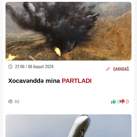
22:06 / 08 Avqust 2026
QARABAĞ
Xocavənddə mina
PARTLADI
82
0
0