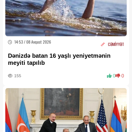
14:53 / 08 Avqust 2026
CƏMİYYƏT
Dənizdə batan 16 yaşlı yeniyetmənin
meyiti tapılıb
155
0
0