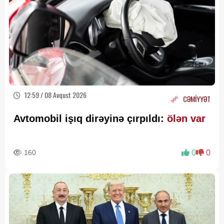
12:59 / 08 Avqust 2026
CƏMİYYƏT
Avtomobil işıq dirəyinə çırpıldı:
ölən var
160
0
0