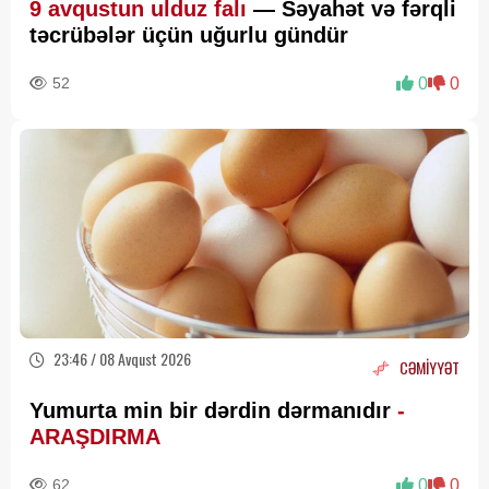
9 avqustun ulduz falı
— Səyahət və fərqli
təcrübələr üçün uğurlu gündür
52
0
0
23:46 / 08 Avqust 2026
CƏMİYYƏT
Yumurta min bir dərdin dərmanıdır
-
ARAŞDIRMA
62
0
0