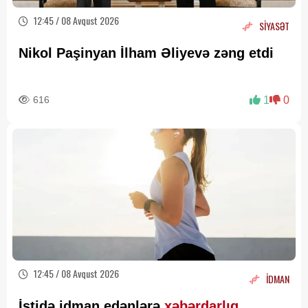
12:45 / 08 Avqust 2026
SİYASƏT
Nikol Paşinyan İlham Əliyevə zəng etdi
616
1
0
12:45 / 08 Avqust 2026
İDMAN
İstidə idman edənlərə
xəbərdarlıq