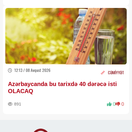
12:13 / 08 Avqust 2026
CƏMİYYƏT
Azərbaycanda bu tarixdə 40 dərəcə isti
OLACAQ
891
0
0