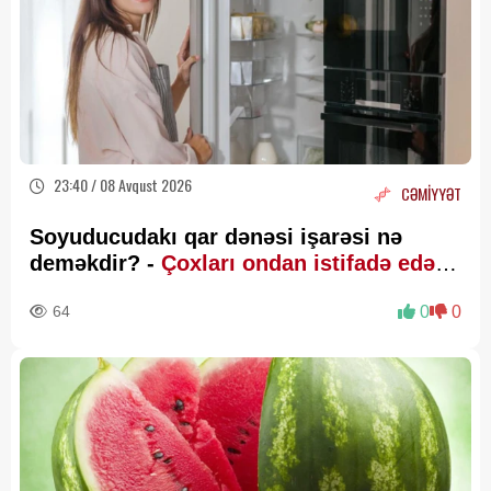
23:40 / 08 Avqust 2026
CƏMİYYƏT
Soyuducudakı qar dənəsi işarəsi nə
deməkdir? -
Çoxları ondan istifadə edə
bilmir
64
0
0