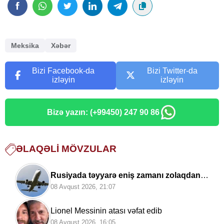
Meksika
Xəbər
Bizi Facebook-da
Bizi Twitter-da
izləyin
izləyin
Bizə yazın: (+99450) 247 90 86
ƏLAQƏLI MÖVZULAR
Rusiyada təyyarə eniş zamanı zolaqdan
çıxdı
08 Avqust 2026, 21:07
Lionel Messinin atası vəfat edib
08 Avqust 2026, 16:05