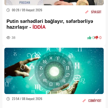
00:28 / 09 Avqust 2026
SİYASƏT
Putin sərhədləri bağlayır, səfərbərliyə
hazırlaşır -
İDDİA
38
0
0
23:54 / 08 Avqust 2026
CƏMİYYƏT