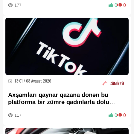
177
0
0
13:01 / 08 Avqust 2026
CƏMİYYƏT
Axşamları qaynar qazana dönən bu
platforma bir zümrə qadınlarla dolu
olur...
117
0
0