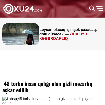
Leysan olacaq, şimşək çaxacaq,
dolu düşəcək —
ƏHALİYƏ
XƏBƏRDARLIQ
48 torba insan qalığı olan gizli məzarlıq
aşkar edilib