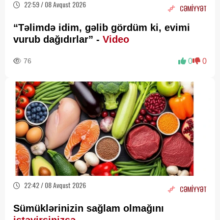
22:59 / 08 Avqust 2026
CƏMİYYƏT
“Təlimdə idim, gəlib gördüm ki, evimi
vurub dağıdırlar” -
Video
76
0
0
22:42 / 08 Avqust 2026
CƏMİYYƏT
Sümüklərinizin sağlam olmağını