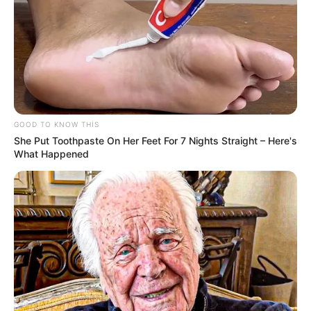
106
0
0
GOOD TO KNOW THIS
She Put Toothpaste On Her Feet For 7 Nights Straight – Here's
What Happened
14:17 / 06 Avqust 2026
CƏMİYYƏT
AAYDA Suraxanı sakinlərinin
MÜRACİƏTİNİ EŞİTMİR -
Uşaqlarımız
yenə palçıq içində məktəbə gedəcək?
96
0
0