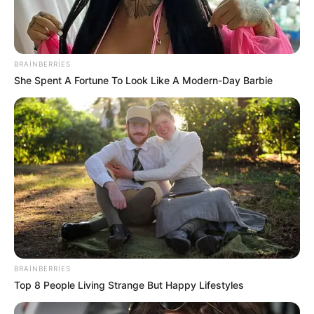
Aslanbəyli kimdir? -
DOSYE
68
0
0
BRAINBERRIES
She Spent A Fortune To Look Like A Modern-Day Barbie
15:55 / 06 Avqust 2026
CƏMİYYƏT
Bərdədə açıq sahədə yanğın
- VİDEO
BRAINBERRIES
Top 8 People Living Strange But Happy Lifestyles
68
0
0