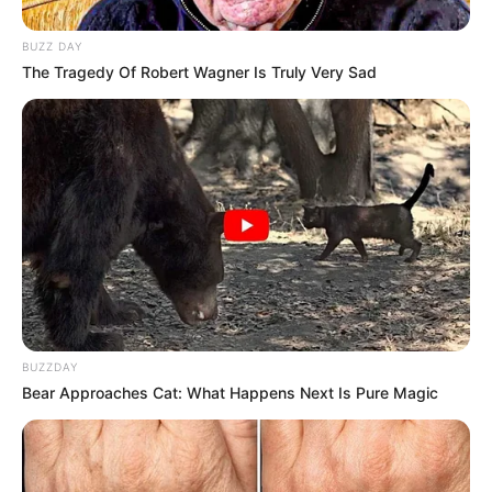
BUZZ DAY
The Tragedy Of Robert Wagner Is Truly Very Sad
14:14 / 06 Avqust 2026
SİYASƏT
Elman Abdullayev geri çağırıldı -
SƏRƏNCAM
90
0
0
BUZZDAY
Bear Approaches Cat: What Happens Next Is Pure Magic