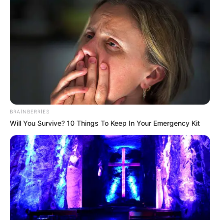
Digər xəbərlər
BRAINBERRIES
Will You Survive? 10 Things To Keep In Your Emergency Kit
17:15 / 06 Avqust 2026
CƏMİYYƏT
Bakı-Qazax yolunda qəza -
Yaralılar var -
VİDEO