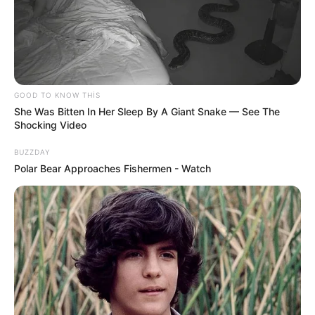
tarixindən qüvvəyə minəcək
"Qaçqınkom" aylıq müavinətlə bağlı
RƏSMİ
AÇIQLAMA YAYDI
Yeni təyin olunan müavin KİMDİR? —
FOTO
GOOD TO KNOW THIS
She Was Bitten In Her Sleep By A Giant Snake — See The
Pensiya alanlara ŞAD xəbər -
Tarix açıqlandı
Shocking Video
BUZZDAY
Polar Bear Approaches Fishermen - Watch
0
0
Xəbər xoşunuza gəldi? Sosial şəbəkələrdə paylaşın