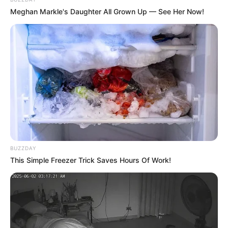
(qurumun) müraciəti əsasında silinməsinin təmin
Meghan Markle's Daughter All Grown Up — See Her Now!
edilməməsinə görə vəzifəli şəxslər 8 000 manatdan 9 000
manatadək məbləğdə, hüquqi şəxslər 35 000 manatdan
40 000 manatadək məbləğdə cərimə ediləcək.
Bu Məcəllənin 388-4.1 – 388-4.3-cü maddələrində
nəzərdə tutulmuş xətaların inzibati tənbeh almış şəxs
tərəfindən inzibati tənbeh vermə haqqında qərar qüvvəyə
mindiyi gündən bir il ərzində təkrar törədilməsinə görə
vəzifəli şəxslər doqquz min manatdan on min manatadək
məbləğdə, hüquqi şəxslər 45 000 manatdan 50 000
manatadək məbləğdə cərimə ediləcəklər.
BUZZDAY
This Simple Freezer Trick Saves Hours Of Work!
Qanun dərc edildiyi gündən 12 ay sonra qüvvəyə
minəcək.
HƏMÇININ OXUYUN
Qaydalar TƏSDİQLƏNDİ:
1 sentyabr 2026-cı il