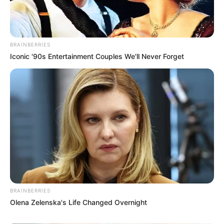
BRAINBERRIES
Iconic '90s Entertainment Couples We'll Never Forget
15:45 / 06 Avqust 2026
TİBB
Boğazı ağaran uşağa bunu etməyin! –
Həkimdən vacib xəbərdarlıq
93
0
0
BRAINBERRIES
Olena Zelenska's Life Changed Overnight