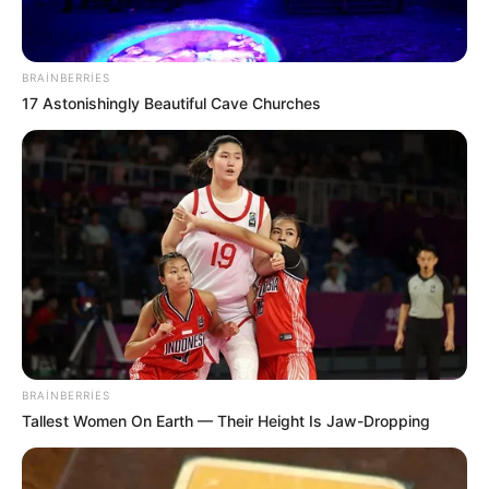
34
0
0
BRAINBERRIES
17 Astonishingly Beautiful Cave Churches
16:55 / 06 Avqust 2026
CƏMİYYƏT
Dövlət dəstəyi almaq istəyən özəl
bağçalar üçün
şərt açıqlandı
BRAINBERRIES
54
0
0
Tallest Women On Earth — Their Height Is Jaw-Dropping