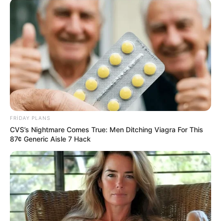
15:30 / 06 Avqust 2026
CƏMİYYƏT
Azərbaycanda əhalinin yarısı artıq
çəkidən
əziyyət çəkir
68
0
0
FRIDAY PLANS
CVS’s Nightmare Comes True: Men Ditching Viagra For This
87¢ Generic Aisle 7 Hack
15:15 / 06 Avqust 2026