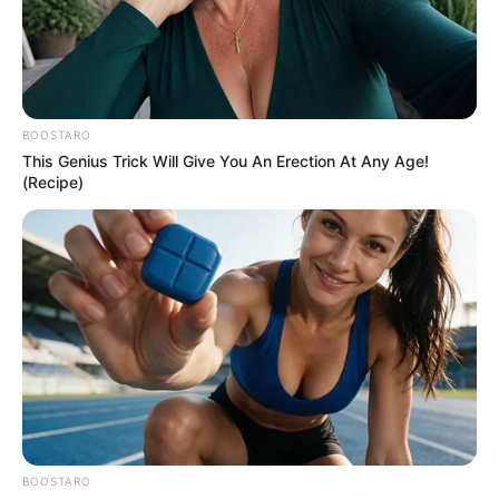
BOOSTARO
This Genius Trick Will Give You An Erection At Any Age!
(Recipe)
CƏMİYYƏT
880
12.06.2026, 14:39
Milli Məclis Azərbaycanda yaş məhdudiyyəti tətbiq
edilən sosial şəbəkə platformalarının fəaliyyəti ilə bağlı
BOOSTARO