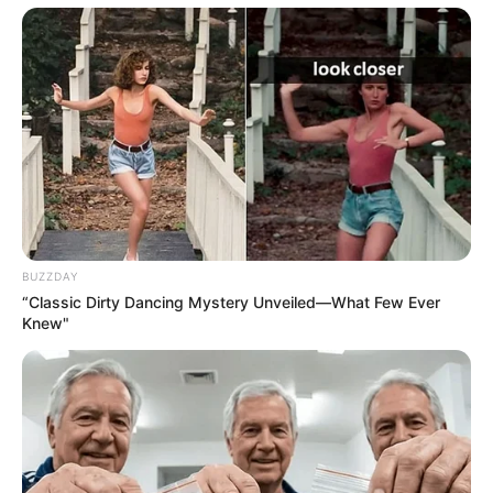
13:06 / 06 Avqust 2026
CƏMİYYƏT
Sabah hava necə
olacaq?
BUZZDAY
“Classic Dirty Dancing Mystery Unveiled—What Few Ever
96
0
0
Knew"