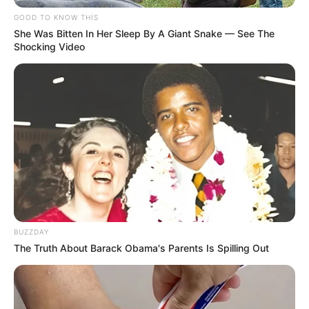
MARAQLI
GOOD TO KNOW THIS
Qurdlar niyə tələsmir? -
Alimlər ov
She Was Bitten In Her Sleep By A Giant Snake — See The
Shocking Video
sirrini açıqladı
88
0
0
BUZZDAY
The Truth About Barack Obama's Parents Is Spilling Out
14:27 / 06 Avqust 2026
SİYASƏT
Prezidentdən AZAL-la bağlı
FƏRMAN