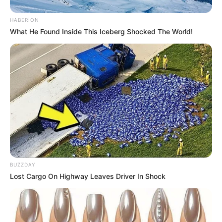
HABERION
13:55 / 06 Avqust 2026
MARAQLI
What He Found Inside This Iceberg Shocked The World!
Dənizin ən təhlükəli kiçik ovçusu –
Zərbəsi 100°C effekt yaradır
84
0
0
BUZZDAY
Lost Cargo On Highway Leaves Driver In Shock
13:40 / 06 Avqust 2026
HÜQUQ