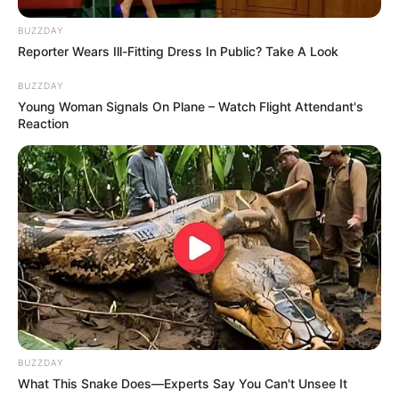
97
0
0
BUZZDAY
Reporter Wears Ill-Fitting Dress In Public? Take A Look
BUZZDAY
Young Woman Signals On Plane – Watch Flight Attendant's
Reaction
13:20 / 06 Avqust 2026
SİYASƏT
Prezidentdən "AZCON"la bağlı
MÜHÜM
FƏRMAN
89
0
0
BUZZDAY
What This Snake Does—Experts Say You Can't Unsee It