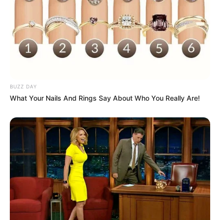
Müstəntiq şübhəli şəxsə müdafiəsini
hazırlamaq üçün vaxt
verməlidirmi?
78
0
0
BUZZ DAY
What Your Nails And Rings Say About Who You Really Are!
13:22 / 06 Avqust 2026
SİYASƏT
Prezidentdən Bəxtiyar Aslanbəyli ilə
bağlı
SƏRƏNCAM