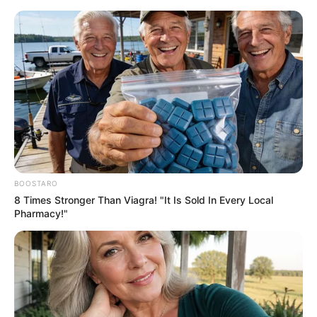
Azərbaycanda faciə:
Ərlə arvadın
meyiti tapıldı
BOOSTARO
8 Times Stronger Than Viagra! "It Is Sold In Every Local
Pharmacy!"
12 ay sonra qüvvəyə minəcək —
Milli
Məclisin yeni QƏRARI