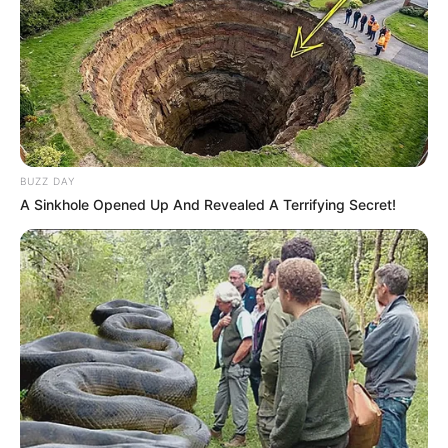
14:58 / 06 Avqust 2026
CƏMİYYƏT
Məleykə Abbaszadə ixtisas seçən
abituriyentlərə
müraciət etdi
BUZZ DAY
79
0
0
A Sinkhole Opened Up And Revealed A Terrifying Secret!
14:45 / 06 Avqust 2026