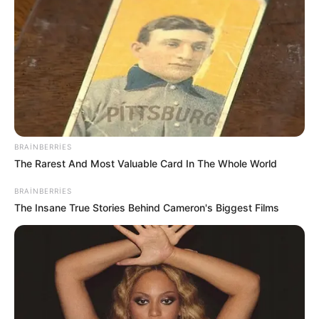
16:40 / 06 Avqust 2026
CƏMİYYƏT
BRAINBERRIES
The Rarest And Most Valuable Card In The Whole World
Kiberhücumçular brauzer yeniləməsi adı
ilə
virus yayırlar
BRAINBERRIES
The Insane True Stories Behind Cameron's Biggest Films
61
0
0