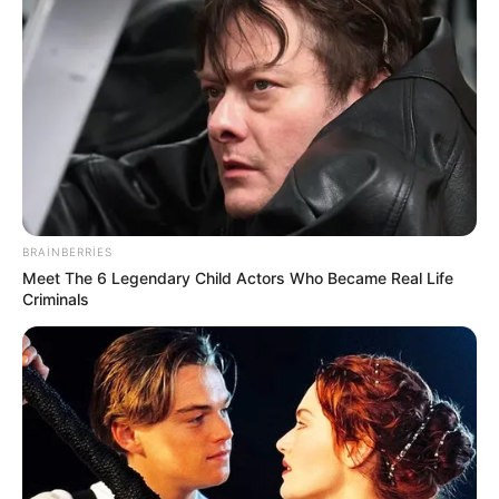
BRAINBERRIES
15:53 / 06 Avqust 2026
SİYASƏT
Meet The 6 Legendary Child Actors Who Became Real Life
Criminals
Rubinyanın yeni vəzifəsi Bakı-İrəvan
xəttinə necə təsir edəcək? –
Politoloq
açıqladı
88
0
0