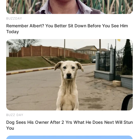
BUZZDAY
Remember Albert? You Better Sit Down Before You See Him
Today
Milli Məclis
qərar
xəbər
cərimələr
Bizi Facebook-da
Bizi Twitter-da
izləyin
izləyin
Bizə yazın: (+99450) 247 90 86
ƏLAQƏLI MÖVZULAR
BUZZ DAY
Dog Sees His Owner After 2 Yrs What He Does Next Will Stun
You
Azərbaycanda BOKT
ləğv olundu