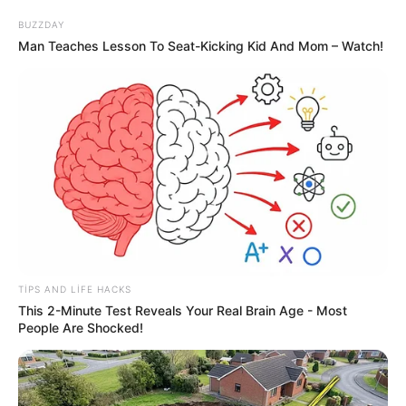
BUZZDAY
94
0
0
Man Teaches Lesson To Seat-Kicking Kid And Mom – Watch!
TIPS AND LIFE HACKS
This 2-Minute Test Reveals Your Real Brain Age - Most
People Are Shocked!