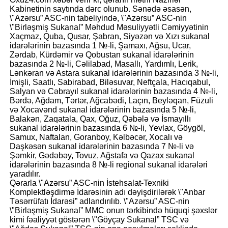
Kabinetinin saytında dərc olunub. Sənədə əsasən,
\"Azərsu” ASC-nin tabeliyində, \"Azərsu” ASC-nin
\"Birləşmiş Sukanal” Məhdud Məsuliyyətli Cəmiyyətinin
Xaçmaz, Quba, Qusar, Şabran, Siyəzən və Xızı sukanal
idarələrinin bazasında 1 №-li, Şamaxı, Ağsu, Ucar,
Zərdab, Kürdəmir və Qobustan sukanal idarələrinin
bazasında 2 №-li, Cəlilabad, Masallı, Yardımlı, Lerik,
Lənkəran və Astara sukanal idarələrinin bazasında 3 №-li,
İmişli, Saatlı, Sabirabad, Biləsuvar, Neftçala, Hacıqabul,
Salyan və Cəbrayıl sukanal idarələrinin bazasında 4 №-li,
Bərdə, Ağdam, Tərtər, Ağcabədi, Laçın, Beyləqan, Füzuli
və Xocavənd sukanal idarələrinin bazasında 5 №-li,
Balakən, Zaqatala, Qax, Oğuz, Qəbələ və İsmayıllı
sukanal idarələrinin bazasında 6 №-li, Yevlax, Göygöl,
Samux, Naftalan, Goranboy, Kəlbəcər, Xocalı və
Daşkəsən sukanal idarələrinin bazasında 7 №-li və
Şəmkir, Gədəbəy, Tovuz, Ağstafa və Qazax sukanal
idarələrinin bazasında 8 №-li regional sukanal idarələri
yaradılır.
Qərarla \"Azərsu” ASC-nin İstehsalat-Texniki
Komplektləşdirmə İdarəsinin adı dəyişdirilərək \"Anbar
Təsərrüfatı İdarəsi” adlandırılıb. \"Azərsu” ASC-nin
\"Birləşmiş Sukanal” MMC onun tərkibində hüquqi şəxslər
kimi fəaliyyət göstərən \"Göyçay Sukanal” TSC və