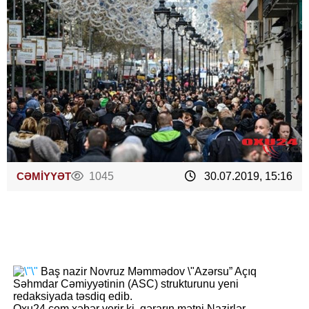
CƏMİYYƏT
1045
30.07.2019, 15:16
Baş nazir Novruz Məmmədov \"Azərsu” Açıq
Səhmdar Cəmiyyətinin (ASC) strukturunu yeni
redaksiyada təsdiq edib.
Oxu24.com xəbər verir ki, qərarın mətni Nazirlər