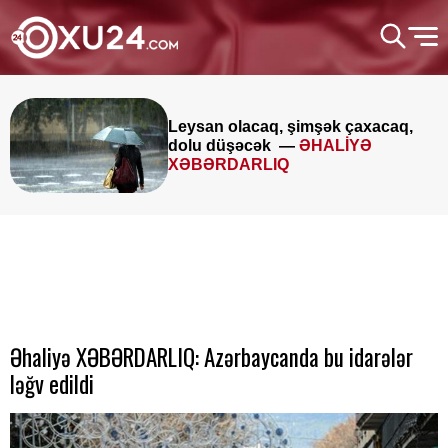
Leysan olacaq, şimşək çaxacaq,
dolu düşəcək —
ƏHALİYƏ
XƏBƏRDARLIQ
Əhaliyə XƏBƏRDARLIQ: Azərbaycanda bu idarələr
ləğv edildi