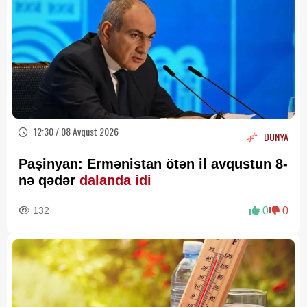
12:30 / 08 Avqust 2026
DÜNYA
Paşinyan: Ermənistan ötən il avqustun 8-
nə qədər
dalanda idi
132
0
0