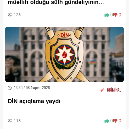
müəllifi olduğu sülh gündəliyinin
beynəlxalq miqyasda təsdiqi
123
0
0
13:30 / 08 Avqust 2026
KRİMİNAL
DİN açıqlama yaydı
113
0
0