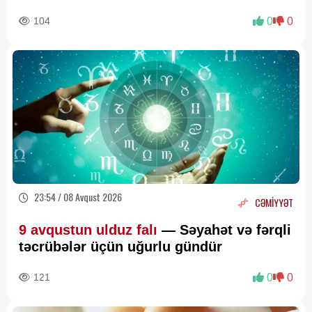
104
0
0
23:54 / 08 Avqust 2026
CƏMİYYƏT
9 avqustun ulduz falı
— Səyahət və fərqli
təcrübələr üçün uğurlu gündür
121
0
0