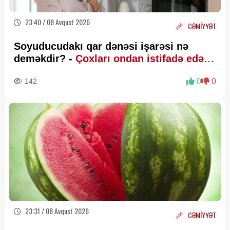
23:40 / 08 Avqust 2026
CƏMİYYƏT
Soyuducudakı qar dənəsi işarəsi nə
deməkdir? -
Çoxları ondan istifadə edə
bilmir
142
0
0
23:31 / 08 Avqust 2026
CƏMİYYƏT