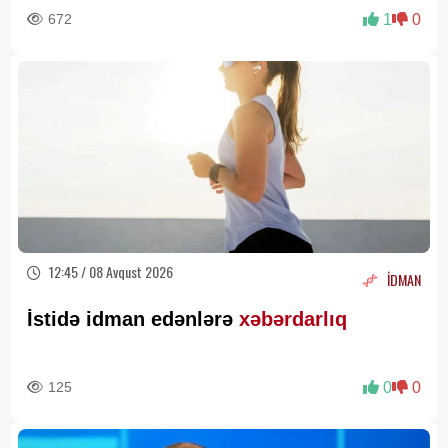
672
1
0
12:45 / 08 Avqust 2026
İDMAN
İstidə idman edənlərə
xəbərdarlıq
125
0
0