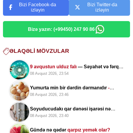
Bizi Facebook-da
Bizi Twitter-da
izləyin
izləyin
Bizə yazın: (+99450) 247 90 86
ƏLAQƏLI MÖVZULAR
9 avqustun ulduz falı
— Səyahət və fərqli
təcrübələr üçün uğurlu gündür
08 Avqust 2026, 23:54
Yumurta min bir dərdin dərmanıdır
-
ARAŞDIRMA
08 Avqust 2026, 23:46
Soyuducudakı qar dənəsi işarəsi nə
deməkdir? -
Çoxları ondan istifadə edə
08 Avqust 2026, 23:40
bilmir
Gündə nə qədər
qarpız yemək olar?