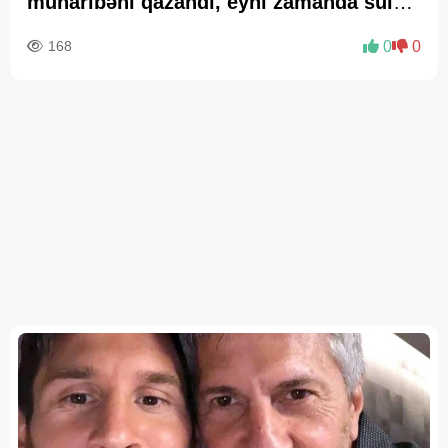
müharibəni qazandı, eyni zamanda sülhü
də qazandı - VİDEO
168
0
0