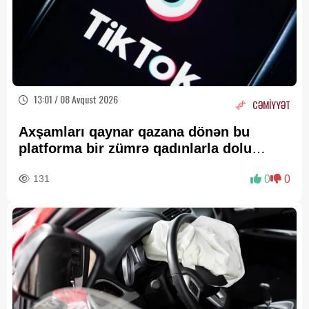
13:01 / 08 Avqust 2026
CƏMİYYƏT
Axşamları qaynar qazana dönən bu
platforma bir zümrə qadınlarla dolu
olur...
131
0
0