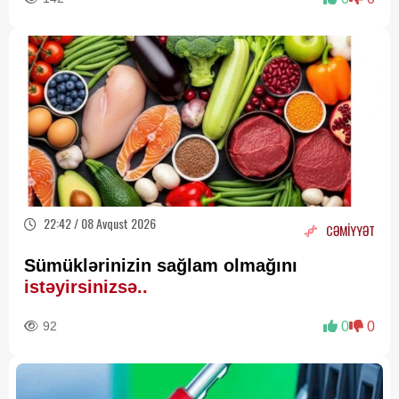
22:42 / 08 Avqust 2026
CƏMİYYƏT
Sümüklərinizin sağlam olmağını
istəyirsinizsə..
92
0
0