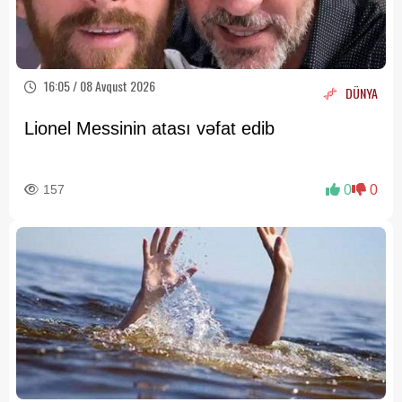
16:05 / 08 Avqust 2026
DÜNYA
Lionel Messinin atası vəfat edib
157
0
0