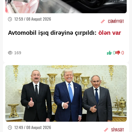
12:59 / 08 Avqust 2026
CƏMİYYƏT
Avtomobil işıq dirəyinə çırpıldı:
ölən var
169
0
0
12:49 / 08 Avqust 2026
SİYASƏT