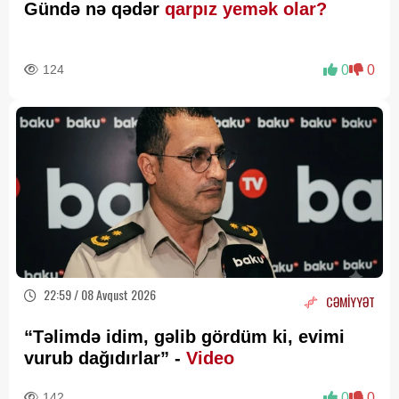
Gündə nə qədər
qarpız yemək olar?
124
0
0
22:59 / 08 Avqust 2026
CƏMİYYƏT
“Təlimdə idim, gəlib gördüm ki, evimi
vurub dağıdırlar” -
Video
142
0
0