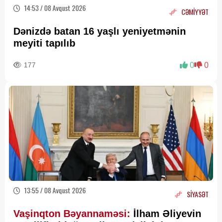
14:53 / 08 Avqust 2026
CƏMİYYƏT
Dənizdə batan 16 yaşlı yeniyetmənin
meyiti tapılıb
177
0
0
13:55 / 08 Avqust 2026
SİYASƏT
Vaşinqton Bəyannaməsi:
İlham Əliyevin