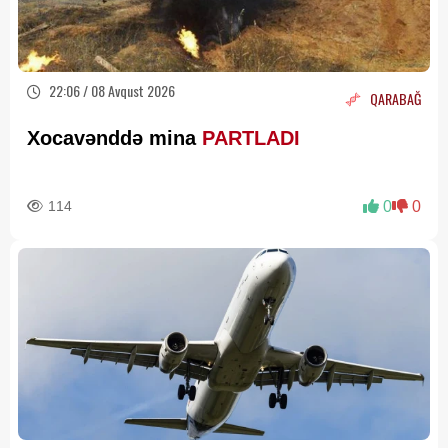
22:06 / 08 Avqust 2026
QARABAĞ
Xocavənddə mina
PARTLADI
114
0
0