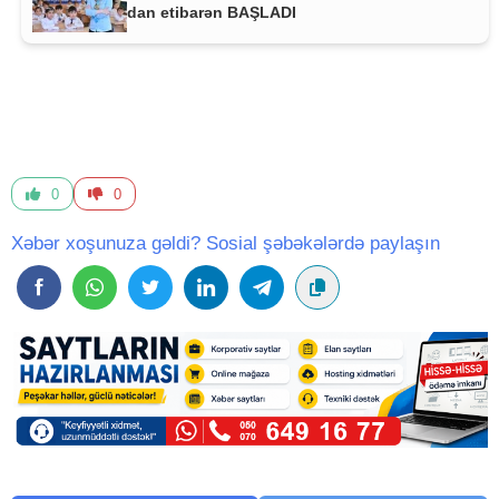
dan etibarən BAŞLADI
0
0
Xəbər xoşunuza gəldi? Sosial şəbəkələrdə paylaşın