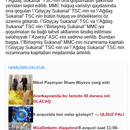
\"Ağdaş Sukanal” TSC-nin ona qoşulmaları şəklində
yenidən təşkil edilib. MMC hüquq varisliyi qaydasında
ona qoşulan \"Göyçay Sukanal” TSC-nin və \"Ağdaş
Sukanal” TSC-nin bütün hüquq və öhdəliklərini öz
üzərinə götürüb. \"Göyçay Sukanal” TSC və \"Ağdaş
Sukanal” TSC-nin \"Birləşmiş Sukanal” MMC-yə
qoşulmaları ilə bağlı təhvil aktlarının təsdiq edilməsi
səlahiyyəti \"Azərsu” ASC-nin sədrinə verilib. Bundan
başqa, \"Birləşmiş Sukanal” MMC-nin nizamnamə kapitalı
\"Göyçay Sukanal” TSC-nin və \"Ağdaş Sukanal” TSC-nin
nizamnamə kapitalları miqdarında artırılıb.
HƏMÇININ OXUYUN
Nikol Paşinyan İlham Əliyevə zəng etdi
Azərbaycanda bu tarixdə 40 dərəcə isti
OLACAQ
9 avqustda bizi nələr gözləyir? —
ULDUZ FALI
Müəllimlərin diqqətinə!
8 avqust saat 11:00-