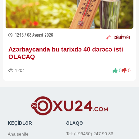
12:13 / 08 Avqust 2026
CƏMİYYƏT
Azərbaycanda bu tarixdə 40 dərəcə isti
OLACAQ
1204
0
0
KEÇİDLƏR
ƏLAQƏ
Tel: (+99450) 247 90 86
Ana səhifə