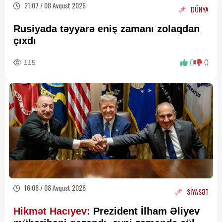
21:07 / 08 Avqust 2026
DÜNYA
Rusiyada təyyarə eniş zamanı zolaqdan
çıxdı
115
0
0
16:08 / 08 Avqust 2026
SİYASƏT
Hikmət Hacıyev:
Prezident İlham Əliyev