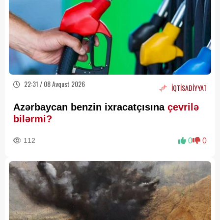
22:31 / 08 Avqust 2026
İQTİSADİYYAT
Azərbaycan benzin ixracatçısına
çevrilə
bilərmi?
112
0
0