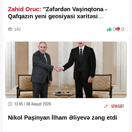
Zahid Oruc:
"Zəfərdən Vaşinqtona -
Qafqazın yeni geosiyasi xəritəsi
cızılır”..
181
0
0
12:45 / 08 Avqust 2026
SİYASƏT
Nikol Paşinyan İlham Əliyevə zəng etdi