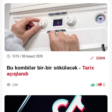
13:15 / 08 Avqust 2026
DÜNYA
Bu kombilər bir-bir söküləcək -
Tarix
açıqlandı
198
0
0