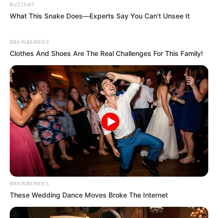
BUZZDAY
What This Snake Does—Experts Say You Can't Unsee It
18:40 / 06 Avqust 2026
BRAINBERRIES
SİYASƏT
Clothes And Shoes Are The Real Challenges For This Family!
Zaur TikTok-dadır, Rəşad Məcid isə
tarixdə -
Turan Etibaroğlu yazır…
245
1
0
BRAINBERRIES
These Wedding Dance Moves Broke The Internet