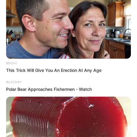
Nazirlik küləklə bağlı XƏBƏRDARLIQ
ETDİ -
Dənizə GİRMƏYİN
61
0
0
MEDVI
This Trick Will Give You An Erection At Any Age
BUZZDAY
Polar Bear Approaches Fishermen - Watch
19:30 / 06 Avqust 2026
CƏMİYYƏT
Xanım Sultanova yüksək vəzifəyə təyin
edildi
76
0
0