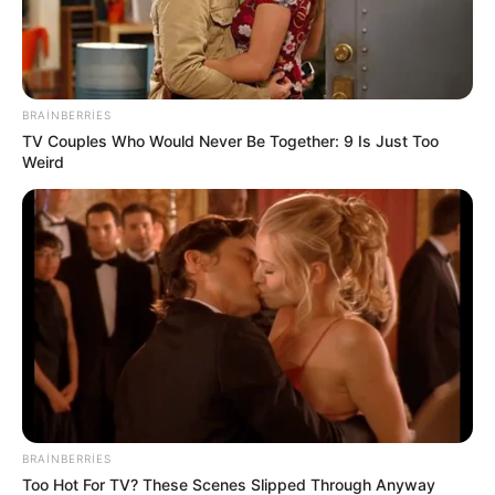
Kiberhücumçular brauzer yeniləməsi adı
ilə
virus yayırlar
91
0
0
BRAINBERRIES
TV Couples Who Would Never Be Together: 9 Is Just Too
Weird
16:15 / 06 Avqust 2026
SİYASƏT
Prezidentin Fərmanı ilə gömrükdə
YENİ
MƏRHƏLƏ: Sadələşdirilmiş qaydalar
BRAINBERRIES
biznesə və qiymətlərə necə təsir
Too Hot For TV? These Scenes Slipped Through Anyway