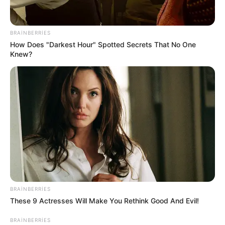
sayı - AÇIQLANDI
66
0
0
BRAINBERRIES
How Does "Darkest Hour" Spotted Secrets That No One
Knew?
17:55 / 06 Avqust 2026
CƏMİYYƏT
Azərbaycanda BOKT
ləğv olundu
BRAINBERRIES
These 9 Actresses Will Make You Rethink Good And Evil!
78
0
0
BRAINBERRIES