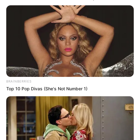
16:55 / 06 Avqust 2026
CƏMİYYƏT
Dövlət dəstəyi almaq istəyən özəl
bağçalar üçün
şərt açıqlandı
82
0
0
BRAINBERRIES
Top 10 Pop Divas (She's Not Number 1)
16:40 / 06 Avqust 2026
CƏMİYYƏT