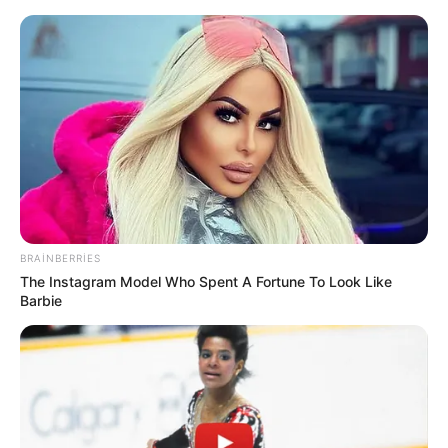
119
0
0
edəcək?
BRAINBERRIES
16:15 / 06 Avqust 2026
CƏMİYYƏT
The Instagram Model Who Spent A Fortune To Look Like
Barbie
Prezidentin təltif etdiyi Bəxtiyar
Aslanbəyli kimdir? -
DOSYE
92
0
0