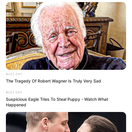
Bakıda bu dahilərin heykəlləri yoxdur
-
Nazirə müraciət edildi
1
0
0
BUZZ DAY
The Tragedy Of Robert Wagner Is Truly Very Sad
BUZZ DAY
Suspicious Eagle Tries To Steal Puppy - Watch What
20:59 / 06 Avqust 2026
Happened
DÜNYA
TƏCİLİ!
Türkiyə
qırıcıları havaya qaldırdı
- Nə baş verir?