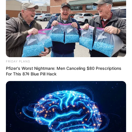
20:34 / 06 Avqust 2026
CƏMİYYƏT
Sürücülərin nəzərinə: Bu küçələrdə
hərəkət
TAM MƏHDUDLAŞDIRILIR
FRIDAY PLANS
Pfizer's Worst Nightmare: Men Canceling $80 Prescriptions
54
0
0
For This 87¢ Blue Pill Hack