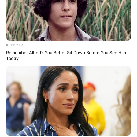
18:47 / 06 Avqust 2026
CƏMİYYƏT
Əmək pensiyalarında və bu
BUZZ DAY
müavinətlərdə ARTIM OLACAQ -
Deputat
Remember Albert? You Better Sit Down Before You See Him
AÇIQLADI
Today
563
0
0