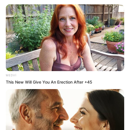
Yeni təyin olunan müavin KİMDİR?
—
FOTO
MEDVI
This New Will Give You An Erection After +45
Rövşən Muradov qəfil vəfat edib