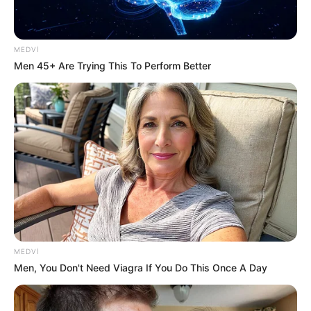
19:59 / 06 Avqust 2026
CƏMİYYƏT
MEDVI
Bu məktəblər üzrə vakansiya seçimi
Men 45+ Are Trying This To Perform Better
başlayır
53
0
0
MEDVI
Men, You Don't Need Viagra If You Do This Once A Day
19:37 / 06 Avqust 2026
CƏMİYYƏT