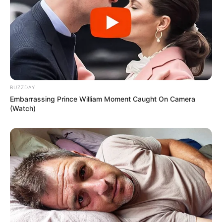
39
0
0
BUZZDAY
Embarrassing Prince William Moment Caught On Camera
(Watch)
20:44 / 06 Avqust 2026
SİYASƏT
Zelenski Ceyhun Bayramovu
qəbul edib
59
0
0