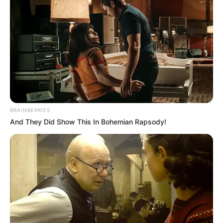
18:34 / 06 Avqust 2026
CƏMİYYƏT
Əslində, Rəşad müəllim bir el məsəlində
deyildiyi kimi:
"Quşu gözündən
vurmuşdu"
77
0
0
BRAINBERRIES
And They Did Show This In Bohemian Rapsody!
18:09 / 06 Avqust 2026
CƏMİYYƏT
Azərbaycandakı ali təhsilli insanların