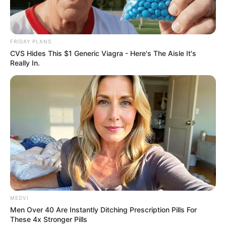
HƏMÇININ OXUYUN
FRIDAY PLANS
Əmək pensiyalarında və bu müavinətlərdə
CVS Hides This $1 Generic Viagra - Here's The Aisle It's
ARTIM OLACAQ -
Deputat AÇIQLADI
Really In.
İcra başçısı üç qurumu birləşdirdi, yeni rəis
təyin etdi -
FOTO
Qaydalar TƏSDİQLƏNDİ:
1 sentyabr 2026-cı il
tarixindən qüvvəyə minəcək
"Qaçqınkom" aylıq müavinətlə bağlı
RƏSMİ
AÇIQLAMA YAYDI
MEDVI
Men Over 40 Are Instantly Ditching Prescription Pills For
These 4x Stronger Pills
1
0