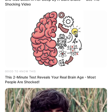
Shocking Video
19:05 / 06 Avqust 2026
CƏMİYYƏT
Bəzi marşrutların hərəkət
istiqamətləri
dəyişdi
59
0
0
GOOD TO KNOW THIS
This 2-Minute Test Reveals Your Real Brain Age - Most
People Are Shocked!