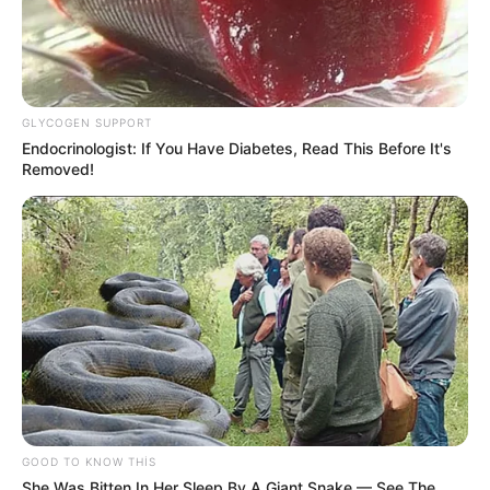
GLYCOGEN SUPPORT
Endocrinologist: If You Have Diabetes, Read This Before It's
Removed!
19:09 / 06 Avqust 2026
CƏMİYYƏT
Şəxs məcburi nikahda saxlanıla bilərmi?
—
Vəkildən AÇIQLAMA
60
0
0
GOOD TO KNOW THIS
She Was Bitten In Her Sleep By A Giant Snake — See The