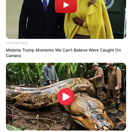
INSTANTHUB
18:41 / 06 Avqust 2026
Melania Trump Moments We Can't Believe Were Caught On
CƏMİYYƏT
Camera
İcra başçısı üç qurumu birləşdirdi,
yeni
rəis təyin etdi
73
0
0