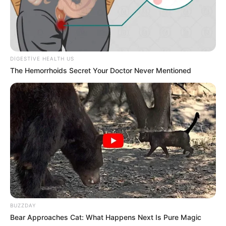
DIGESTIVE HEALTH US
The Hemorrhoids Secret Your Doctor Never Mentioned
Digər xəbərlər
BUZZDAY
Bear Approaches Cat: What Happens Next Is Pure Magic
21:12 / 06 Avqust 2026
CƏMİYYƏT