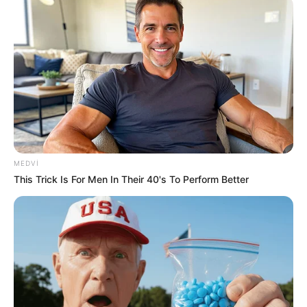
hesabında bildirilib.
Qeyd edilib ki, Rövşən Muradov İstanbulda qəfil vəfat
edib.
Onun Nizami Gəncəvi Beynəlxalq Mərkəzinin (NGIC)
Türkiyədə keçirilən mühüm beynəlxalq konfransda
iştirakını təşkil etmək məqsədilə İstanbulda olduğu
bildirilib.
MEDVI
This Trick Is For Men In Their 40's To Perform Better