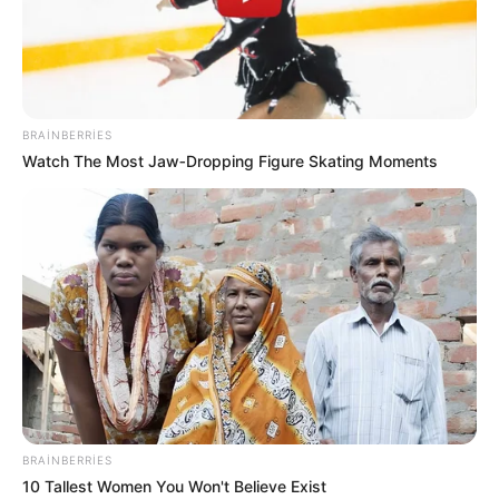
BRAINBERRIES
Watch The Most Jaw‑Dropping Figure Skating Moments
15:55 / 06 Avqust 2026
CƏMİYYƏT
Bərdədə açıq sahədə yanğın
- VİDEO
85
0
0
BRAINBERRIES
10 Tallest Women You Won't Believe Exist