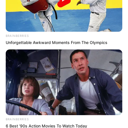
BRAINBERRIES
17:15 / 06 Avqust 2026
CƏMİYYƏT
Unforgettable Awkward Moments From The Olympics
Bakı-Qazax yolunda qəza -
Yaralılar var -
VİDEO
93
0
0
BRAINBERRIES
6 Best '90s Action Movies To Watch Today