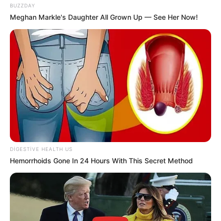
18:45 / 06 Avqust 2026
CƏMİYYƏT
BUZZDAY
Meghan Markle's Daughter All Grown Up — See Her Now!
İcra başçısı üç qurumu birləşdirdi, yeni
rəis təyin etdi -
FOTO
92
0
0
DIGESTIVE HEALTH US
Hemorrhoids Gone In 24 Hours With This Secret Method