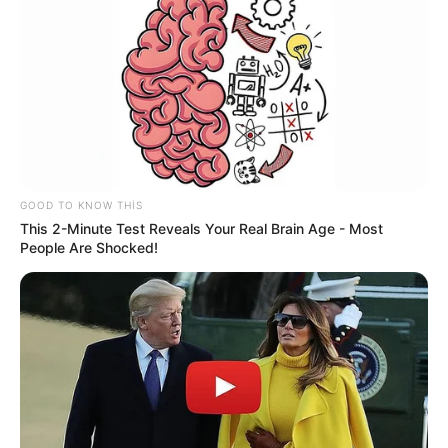
22:04 / 06 Avqust 2026
CƏMİYYƏT
Paytaxtın bu ərazilərində
qaz olmayacaq
72
0
0
GOOD TO KNOW THIS
This 2-Minute Test Reveals Your Real Brain Age - Most
People Are Shocked!
21:43 / 06 Avqust 2026
CƏMİYYƏT
Əhalinin diqqətinə! Bu tarixdən havalar