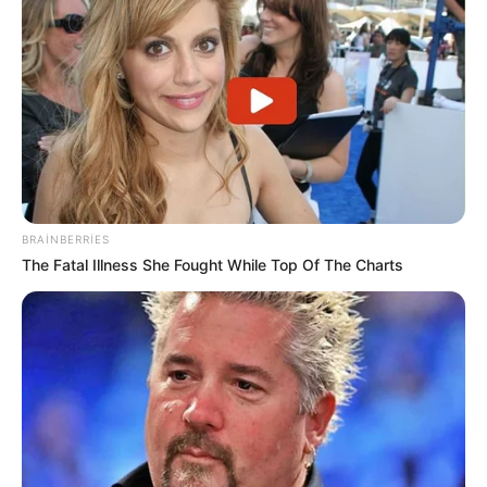
20:34 / 06 Avqust 2026
CƏMİYYƏT
Sürücülərin nəzərinə: Bu küçələrdə
hərəkət
TAM MƏHDUDLAŞDIRILIR
67
0
0
BRAINBERRIES
The Fatal Illness She Fought While Top Of The Charts
19:59 / 06 Avqust 2026