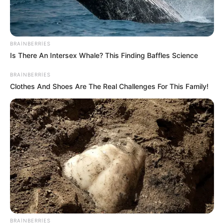
BRAINBERRIES
Is There An Intersex Whale? This Finding Baffles Science
00:02 / 07 Avqust 2026
CƏMİYYƏT
BRAINBERRIES
Clothes And Shoes Are The Real Challenges For This Family!
7 avqustda bizi nələr gözləyir? —
ULDUZ FALI
126
0
0
BRAINBERRIES