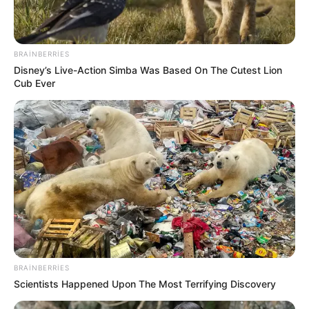
FALI
Sevinc Hüseynova Səidə Bəkirqızına uduzdu
—
Məhkəmə rədd etdi
BRAINBERRIES
Disney’s Live-Action Simba Was Based On The Cutest Lion
Cub Ever
0
0
Xəbər xoşunuza gəldi? Sosial şəbəkələrdə paylaşın
BRAINBERRIES
Scientists Happened Upon The Most Terrifying Discovery