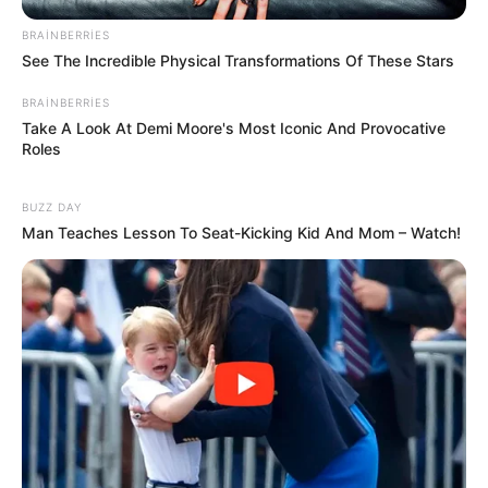
BRAINBERRIES
See The Incredible Physical Transformations Of These Stars
BRAINBERRIES
23:05 / 06 Avqust 2026
DÜNYA
Take A Look At Demi Moore's Most Iconic And Provocative
Roles
Hörmüz boğazı ilə bağlı razılaşmanın
DETALLARI açıqlandı
BUZZ DAY
Man Teaches Lesson To Seat-Kicking Kid And Mom – Watch!
59
0
0