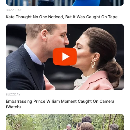
22:49 / 06 Avqust 2026
SİYASƏT
BUZZ DAY
Kate Thought No One Noticed, But It Was Caught On Tape
Ceyhun Bayramov: Zelenski Ukraynaya
göstərdiyi humanitar yardımla bağlı
Prezident İlham Əliyevə təşəkkür edib
74
0
0
BUZZDAY
Embarrassing Prince William Moment Caught On Camera
(Watch)