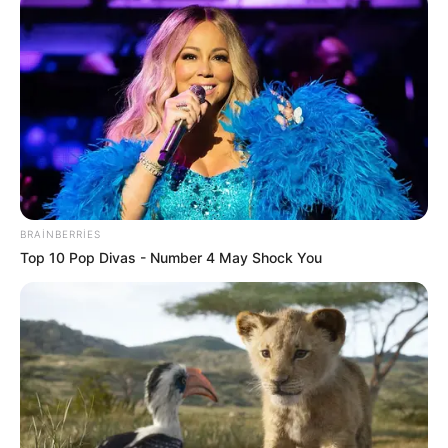
BRAINBERRIES
Top 10 Pop Divas - Number 4 May Shock You
HƏMÇININ OXUYUN
Bakıda yaşayanların DİQQƏTİNƏ!
7 avqust
2026-cı il saat 00:00-dan etibarən...
Prezidentdən AZAL-la bağlı -
Fərman
7 avqustda bizi nələr gözləyir? —
ULDUZ