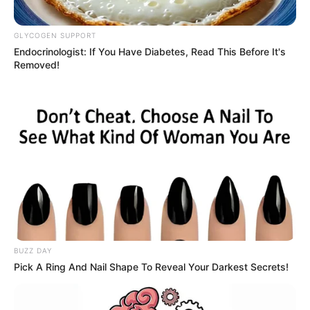
GLYCOGEN SUPPORT
Endocrinologist: If You Have Diabetes, Read This Before It's
Removed!
22:20 / 06 Avqust 2026
KRİMİNAL
Velosiped sürən beş yaşlı uşaq
traktorun altında qalaraq öldü
66
0
0
BUZZ DAY
Pick A Ring And Nail Shape To Reveal Your Darkest Secrets!