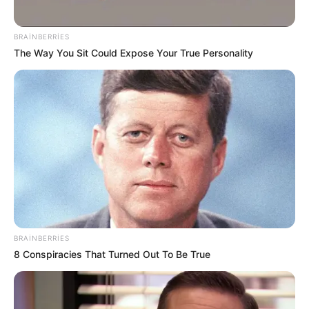
32
0
0
BRAINBERRIES
The Way You Sit Could Expose Your True Personality
23:27 / 06 Avqust 2026
CƏMİYYƏT
Stressin bədəninizdə yaratdığı
gizli
təhlükələr
BRAINBERRIES
8 Conspiracies That Turned Out To Be True
46
0
0