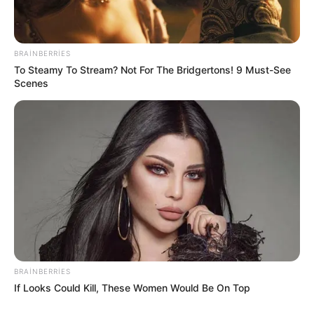
7 avqustda bizi nələr gözləyir? —
ULDUZ
FALI
07 Avqust 2026, 00:02
BRAINBERRIES
Sabah bu yerlərə leysan yağacaq -
hava
PROQNOZU
To Steamy To Stream? Not For The Bridgertons! 9 Must-See
06 Avqust 2026, 23:54
Scenes
Digər xəbərlər
BRAINBERRIES
If Looks Could Kill, These Women Would Be On Top