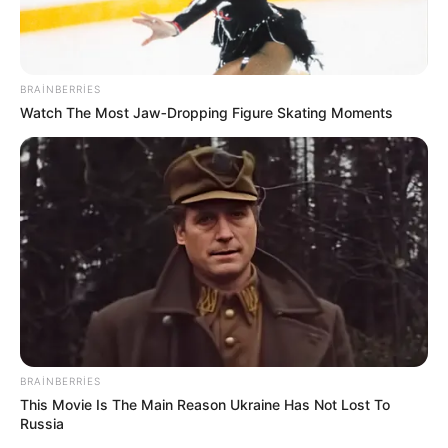
117
0
0
BRAINBERRIES
Watch The Most Jaw‑Dropping Figure Skating Moments
00:12 / 07 Avqust 2026
CƏMİYYƏT
Bu 4 bürcü çətin günlər gözləyir
BRAINBERRIES
This Movie Is The Main Reason Ukraine Has Not Lost To
44
0
0
Russia