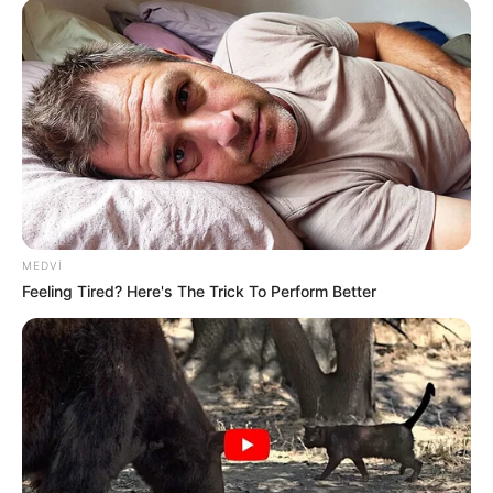
20:59 / 06 Avqust 2026
DÜNYA
MEDVI
Feeling Tired? Here's The Trick To Perform Better
TƏCİLİ!
Türkiyə
qırıcıları havaya qaldırdı
- Nə baş verir?
82
0
0