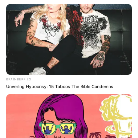
Festival çərçivəsində ölkənin müxtəlif bölgələrindən 20-
dən çox yerli şirkət öz məhsullarını nümayiş etdirir.
Xankəndi şəhərində, Ağdərə və Xocalı rayonlarında
Bərpa, Tikinti və İdarəetmə Xidmətinin İctimaiyyətlə
əlaqələr şöbəsindən
Oxu24.com
-a verilən məlumata
görə, Zəfər meydanında keçirilən festivalda, tədbir
iştirakçıları çay və qəhvə mədəniyyəti ilə yaxından tanış
olmaq, müxtəlif növ məhsulları dadmaq və yerli
istehsalçıların təqdim etdiyi yeniliklərlə tanış olmaq imkanı
BRAINBERRIES
əldə edirlər.
Unveiling Hypocrisy: 15 Taboos The Bible Condemns!
Festival proqramına müxtəlif əyləncəli və mədəni tədbirlər
də daxildir. Gün ərzində qonaqlar üçün musiqili-konsert
proqramları təşkil olunur, tanınmış ifaçıların çıxışları
təqdim edilir.
Festivalın keçirilməsində əsas məqsəd yerli