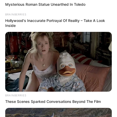
Mysterious Roman Statue Unearthed In Toledo
23:56 / 06 Avqust 2026
BRAINBERRIES
HÜQUQ
Hollywood's Inaccurate Portrayal Of Reality – Take A Look
Inside
Sevinc Hüseynova Səidə Bəkirqızına
uduzdu —
Məhkəmə rədd etdi
60
0
0
BRAINBERRIES
These Scenes Sparked Conversations Beyond The Film
23:54 / 06 Avqust 2026
CƏMİYYƏT