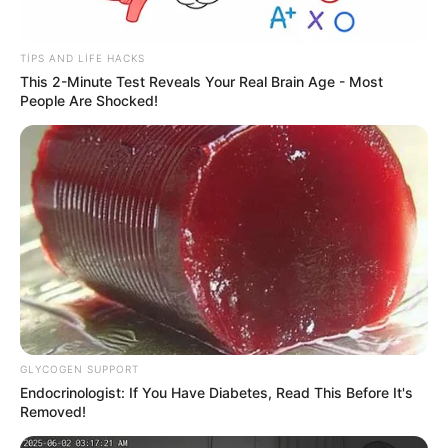
TIPS AND LIFE HACKS
This 2-Minute Test Reveals Your Real Brain Age - Most
People Are Shocked!
19:09 / 06 Avqust 2026
CƏMİYYƏT
Şəxs məcburi nikahda saxlanıla bilərmi?
—
Vəkildən AÇIQLAMA
72
0
0
GLYCOGEN SUPPORT
Endocrinologist: If You Have Diabetes, Read This Before It's
Removed!