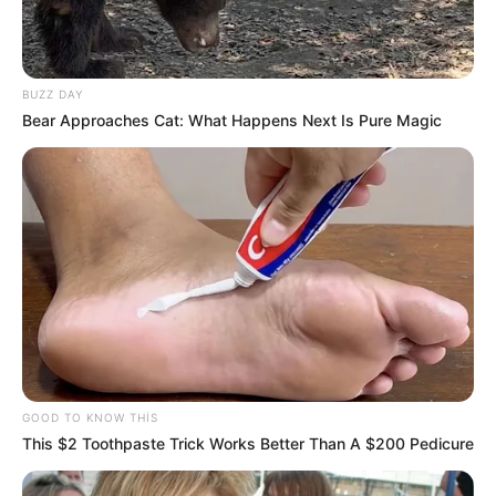
BUZZ DAY
Bear Approaches Cat: What Happens Next Is Pure Magic
20:44 / 06 Avqust 2026
SİYASƏT
Zelenski Ceyhun Bayramovu
qəbul edib
85
0
0
GOOD TO KNOW THIS
This $2 Toothpaste Trick Works Better Than A $200 Pedicure