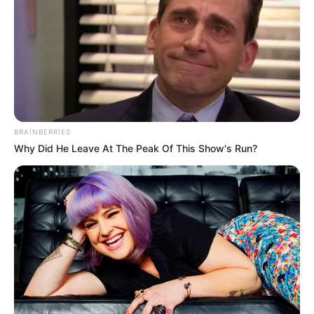
23:07 / 06 Avqust 2026
CƏMİYYƏT
BRAINBERRIES
Why Did He Leave At The Peak Of This Show's Run?
Azərbaycanda qumar asılılığının
müalicəsi harada aparılır?-
Rəsmi
Açıqlama
62
0
0