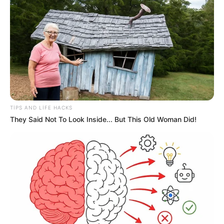
78
0
0
TIPS AND LIFE HACKS
They Said Not To Look Inside... But This Old Woman Did!
19:30 / 06 Avqust 2026
CƏMİYYƏT
Xanım Sultanova yüksək vəzifəyə təyin
edildi
94
0
0