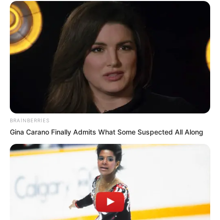
00:28 / 07 Avqust 2026
CƏMİYYƏT
Bakıda yaşayanların DİQQƏTİNƏ!
7
avqust 2026-cı il saat 00:00-dan
etibarən...
179
0
0
BRAINBERRIES
Gina Carano Finally Admits What Some Suspected All Along
00:17 / 07 Avqust 2026
SİYASƏT
Prezidentdən AZAL-la bağlı -
Fərman