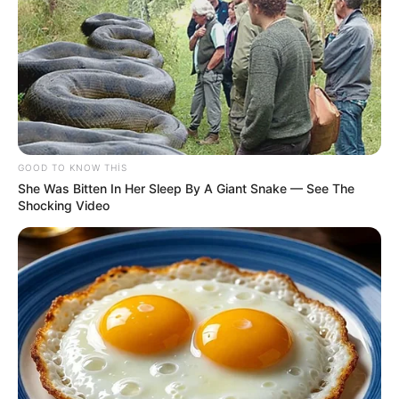
22:32 / 06 Avqust 2026
GOOD TO KNOW THIS
CƏMİYYƏT
She Was Bitten In Her Sleep By A Giant Snake — See The
Shocking Video
Pensiya alanların
NƏZƏRİNƏ!
73
0
0