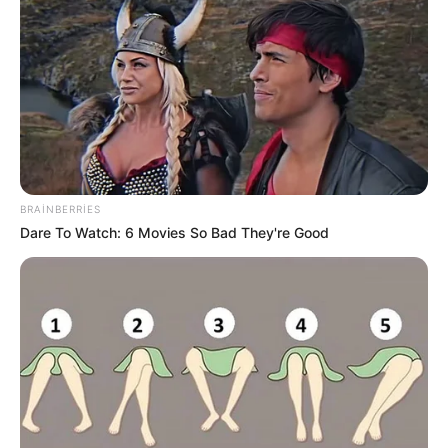
Sabah bu yerlərə leysan yağacaq -
hava
PROQNOZU
248
0
0
BRAINBERRIES
Dare To Watch: 6 Movies So Bad They're Good
23:27 / 06 Avqust 2026
SİYASƏT
"Yer kürəsinin cazibəsi bu tarixdə 7
saniyə yox olacaq"
- İddia