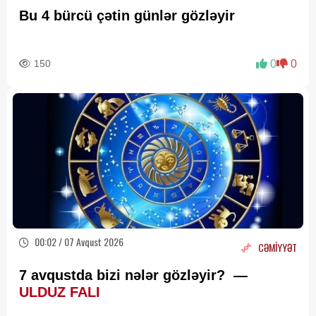
Bu 4 bürcü çətin günlər gözləyir
150
0
0
00:02 / 07 Avqust 2026
CƏMİYYƏT
7 avqustda bizi nələr gözləyir? —
ULDUZ FALI