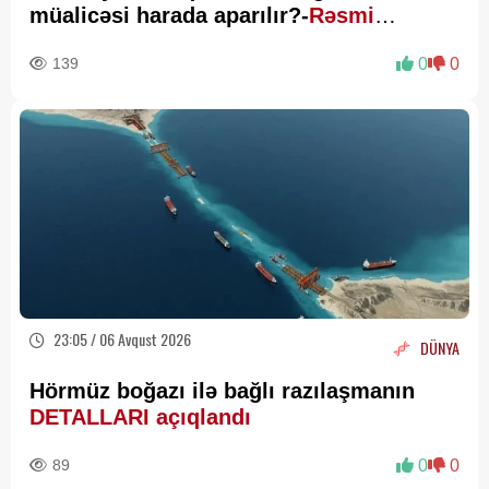
müalicəsi harada aparılır?-
Rəsmi
Açıqlama
139
0
0
23:05 / 06 Avqust 2026
DÜNYA
Hörmüz boğazı ilə bağlı razılaşmanın
DETALLARI açıqlandı
89
0
0