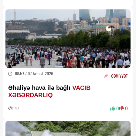
09:57 / 07 Avqust 2026
CƏMİYYƏT
Əhaliyə hava ilə bağlı
VACİB
XƏBƏRDARLIQ
47
0
0