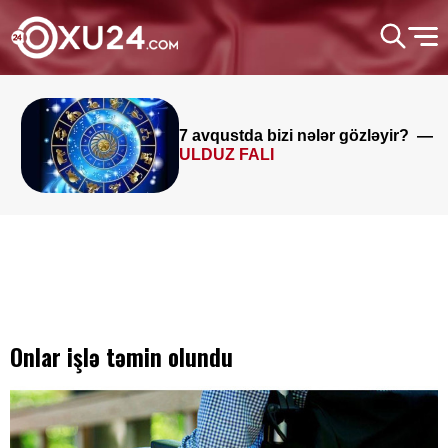
7 avqustda bizi nələr gözləyir? —
ULDUZ FALI
Onlar işlə təmin olundu