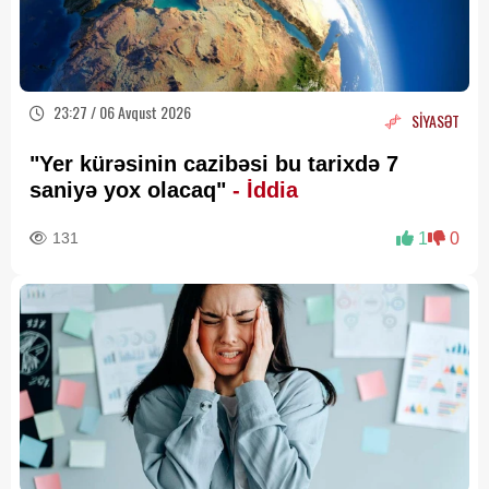
23:27 / 06 Avqust 2026
SİYASƏT
"Yer kürəsinin cazibəsi bu tarixdə 7
saniyə yox olacaq"
- İddia
131
1
0