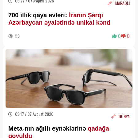
09:27 / 07 Avqust 2026
MARAQLI
700 illik qaya evləri:
İranın Şərqi
Azərbaycan əyalətində unikal kənd
63
0
0
09:17 / 07 Avqust 2026
DÜNYA
Meta-nın ağıllı eynəklərinə
qadağa
qoyuldu