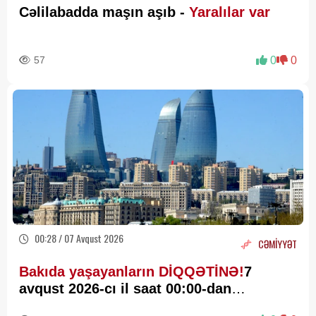
Cəlilabadda maşın aşıb -
Yaralılar var
57
0
0
00:28 / 07 Avqust 2026
CƏMİYYƏT
Bakıda yaşayanların DİQQƏTİNƏ!
7
avqust 2026-cı il saat 00:00-dan
etibarən...