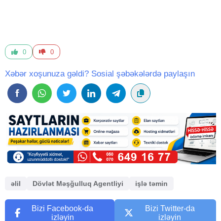
0
0
Xəbər xoşunuza gəldi? Sosial şəbəkələrdə paylaşın
əlil
Dövlət Məşğulluq Agentliyi
işlə təmin
Bizi Facebook-da
Bizi Twitter-da
izləyin
izləyin