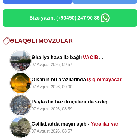
Bizə yazın: (+99450) 247 90 86
ƏLAQƏLI MÖVZULAR
Əhaliyə hava ilə bağlı
VACİB
XƏBƏRDARLIQ
07 Avqust 2026, 09:57
Ölkənin bu ərazilərində
işıq olmayacaq
07 Avqust 2026, 09:00
Paytaxtın bəzi küçələrində sıxlıq
müşahidə olunur
07 Avqust 2026, 08:59
Cəlilabadda maşın aşıb -
Yaralılar var
07 Avqust 2026, 08:57