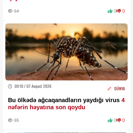
64
0
0
09:10 / 07 Avqust 2026
DÜNYA
Bu ölkədə ağcaqanadların yaydığı virus
4
nəfərin həyatına son qoydu
65
0
0