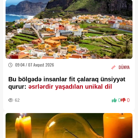
09:04 / 07 Avqust 2026
DÜNYA
Bu bölgədə insanlar fit çalaraq ünsiyyət
qurur:
əsrlərdir yaşadılan unikal dil
62
0
0