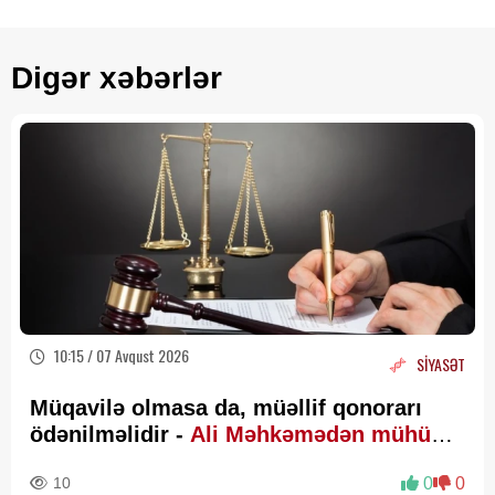
Digər xəbərlər
10:15 / 07 Avqust 2026
SİYASƏT
Müqavilə olmasa da, müəllif qonorarı
ödənilməlidir -
Ali Məhkəmədən mühüm
qərar
10
0
0