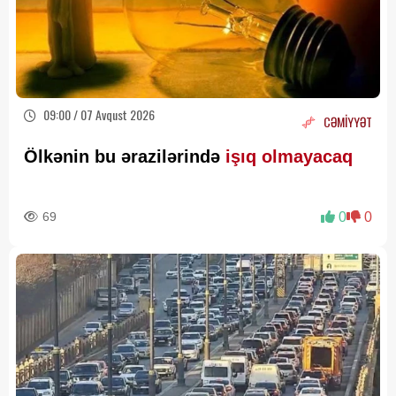
09:00 / 07 Avqust 2026
CƏMİYYƏT
Ölkənin bu ərazilərində
işıq olmayacaq
69
0
0