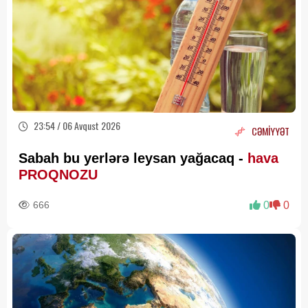
23:54 / 06 Avqust 2026
CƏMİYYƏT
Sabah bu yerlərə leysan yağacaq -
hava
PROQNOZU
666
0
0