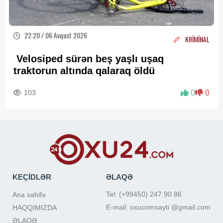
22:20 / 06 Avqust 2026
KRİMİNAL
Velosiped sürən beş yaşlı uşaq
traktorun altında qalaraq öldü
103
0
0
KEÇİDLƏR
ƏLAQƏ
Tel: (+99450) 247 90 86
Ana səhifə
E-mail: oxucomsayti @gmail.com
HAQQIMIZDA
ƏLAQƏ