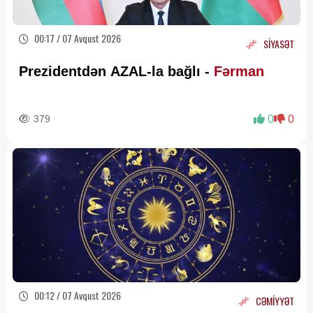
00:17 / 07 Avqust 2026
SİYASƏT
Prezidentdən AZAL-la bağlı -
Fərman
379
0
0
00:12 / 07 Avqust 2026
CƏMİYYƏT