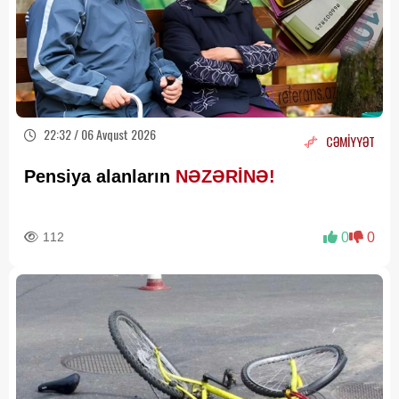
22:32 / 06 Avqust 2026
CƏMİYYƏT
Pensiya alanların
NƏZƏRİNƏ!
112
0
0