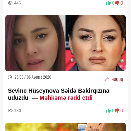
446
0
0
23:56 / 06 Avqust 2026
HÜQUQ
Sevinc Hüseynova Səidə Bəkirqızına
uduzdu —
Məhkəmə rədd etdi
180
0
0