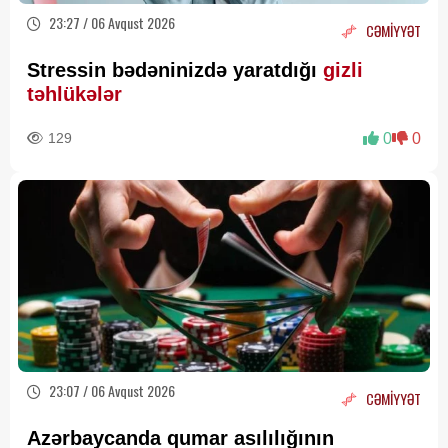
23:27 / 06 Avqust 2026
CƏMİYYƏT
Stressin bədəninizdə yaratdığı
gizli
təhlükələr
129
0
0
23:07 / 06 Avqust 2026
CƏMİYYƏT
Azərbaycanda qumar asılılığının