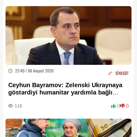
22:49 / 06 Avqust 2026
SİYASƏT
Ceyhun Bayramov: Zelenski Ukraynaya
göstərdiyi humanitar yardımla bağlı
Prezident İlham Əliyevə təşəkkür edib
118
0
0