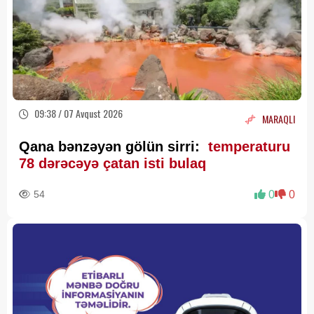
09:38 / 07 Avqust 2026
MARAQLI
Qana bənzəyən gölün sirri:
temperaturu
78 dərəcəyə çatan isti bulaq
54
0
0