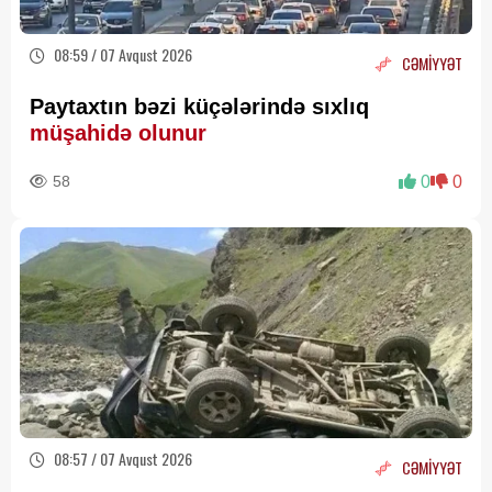
08:59 / 07 Avqust 2026
CƏMİYYƏT
Paytaxtın bəzi küçələrində sıxlıq
müşahidə olunur
58
0
0
08:57 / 07 Avqust 2026
CƏMİYYƏT