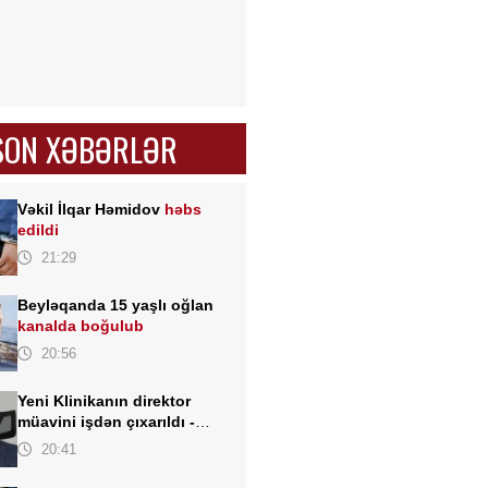
SON XƏBƏRLƏR
Vəkil İlqar Həmidov
həbs
edildi
21:29
Beyləqanda 15 yaşlı oğlan
kanalda boğulub
20:56
Yeni Klinikanın direktor
müavini işdən çıxarıldı -
FOTO
20:41