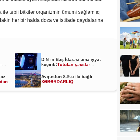
lə təbii bitkilər orqanizmin ümumi sağlamlıq
 lakin hər bir halda doza və istifadə qaydalarına
DİN-in Baş İdarəsi əməliyyat
—
keçirib:
Tutulan şəxslər
kimlərdir?
 az
Avqustun 8-9-u ilə bağlı
ldən
XƏBƏRDARLIQ