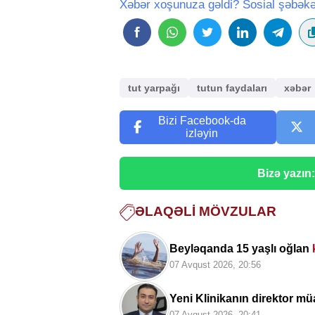
Xəbər xoşunuza gəldi? Sosial şəbəkə
tut yarpağı
tutun faydaları
xəbər
Bizi Facebook-da
izləyin
Bizə yazın
ƏLAQƏLI MÖVZULAR
Beyləqanda 15 yaşlı oğlan
07 Avqust 2026, 20:56
Yeni Klinikanın direktor müa
07 Avqust 2026, 20:41