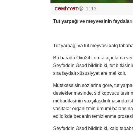
CƏMİYYƏT
1113
Tut yarpağı və meyvəsinin faydaları
Tut yarpağı və tut meyvəsi xalq təbabət
Bu barədə Oxu24.com-a açıqlama verən
Seyfəddin Əsəd bildirib ki, tut bitkis
sıra faydalı xüsusiyyətlərə malikdir.
Mütəxəssisin sözlərinə görə, tut yarpa
dəstəklənməsində, sidikqovucu təsir
mübadiləsinin yaxşılaşdırılmasında istif
vasitələr orqanizmin ümumi balansına m
edildikdə bədənin təmizlənmə proseslə
Seyfəddin Əsəd bildirib ki, xalq təbabə