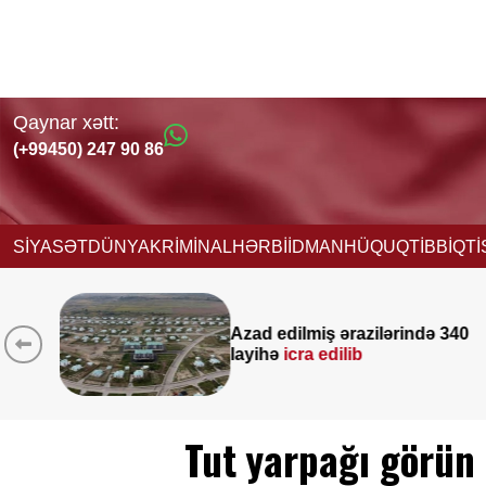
Qaynar xətt:
(+99450) 247 90 86
SİYASƏT
DÜNYA
KRİMİNAL
HƏRBİ
İDMAN
HÜQUQ
TİBB
İQT
ində 340
Yeni vəzifəyə təyinat alan
Nağdəliyevin DOSYESİ
Tut yarpağı görün