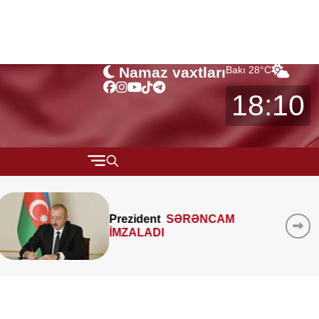
Namaz vaxtları
Bakı
28
°C
18:10
QARABAĞ
MTK-ların mənzil sahəsini
MÜSAHİBƏ
çöldən-çölə ölçməsi
MARAQLI
qanunidirmi? –
Hüquqşünas
xəbərdarlıq edir
CƏMİYYƏT
REDAKTORUN SEÇİMİ
ÖZƏL BÖLÜM