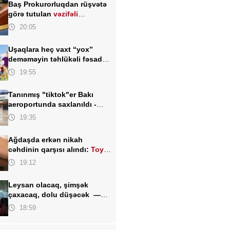
Baş Prokurorluqdan rüşvətə
görə tutulan
vəzifəli
şəxslərlə bağlı MƏLUMAT
20:05
Uşaqlara heç vaxt “yox”
deməməyin təhlükəli fəsadı –
Psixoloqdan valideynlərə
19:55
XƏBƏRDARLIQ
Tanınmış "tiktok"er Bakı
aeroportunda saxlanıldı -
FOTO
19:35
Ağdaşda erkən nikah
cəhdinin qarşısı alındı:
Toy
TƏXİRƏ SALINDI
19:12
Leysan olacaq, şimşək
çaxacaq, dolu düşəcək —
ƏHALİYƏ XƏBƏRDARLIQ
18:59