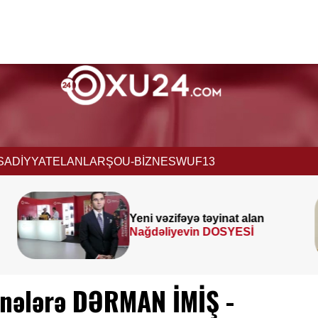
İSADİYYAT
ELANLAR
ŞOU-BİZNES
WUF13
Prezident
SƏRƏNCAM
İMZALADI
 nələrə DƏRMAN İMİŞ -