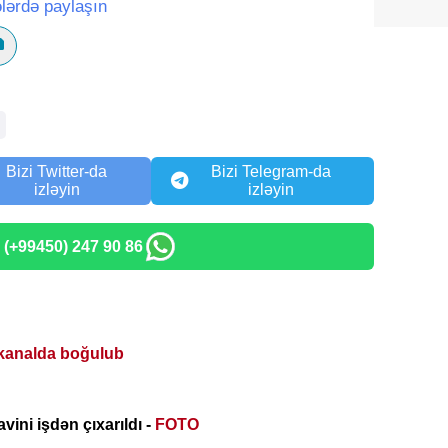
lərdə paylaşın
Bizi Twitter-da
Bizi Telegram-da
izləyin
izləyin
: (+99450) 247 90 86
kanalda boğulub
vini işdən çıxarıldı -
FOTO