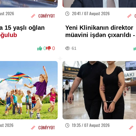
ust 2026
20:41 / 07 Avqust 2026
CƏMİYYƏT
 15 yaşlı oğlan
Yeni Klinikanın direktor
oğulub
müavini işdən çıxarıldı -
FOTO
0
0
61
ust 2026
19:35 / 07 Avqust 2026
CƏMİYYƏT