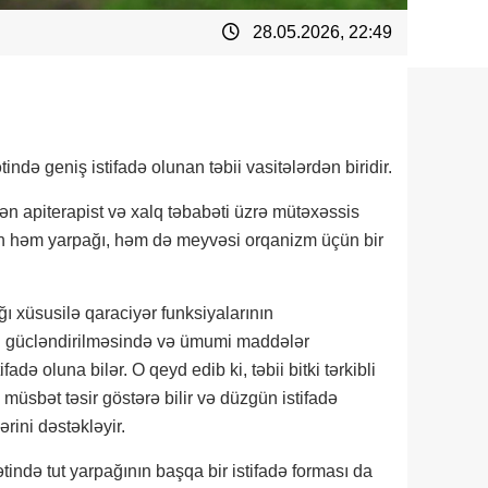
28.05.2026, 22:49
ində geniş istifadə olunan təbii vasitələrdən biridir.
 apiterapist və xalq təbabəti üzrə mütəxəssis
inin həm yarpağı, həm də meyvəsi orqanizm üçün bir
ğı xüsusilə qaraciyər funksiyalarının
in gücləndirilməsində və ümumi maddələr
adə oluna bilər. O qeyd edib ki, təbii bitki tərkibli
üsbət təsir göstərə bilir və düzgün istifadə
rini dəstəkləyir.
tində tut yarpağının başqa bir istifadə forması da