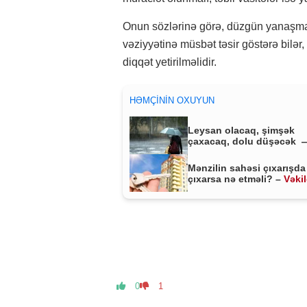
Onun sözlərinə görə, düzgün yanaşma i
vəziyyətinə müsbət təsir göstərə bilər,
diqqət yetirilməlidir.
HƏMÇININ OXUYUN
Leysan olacaq, şimşək
çaxacaq, dolu düşəcək 
ƏHALİYƏ XƏBƏRDARLIQ
Mənzilin sahəsi çıxarışda
çıxarsa nə etməli? –
Vəki
MÜHÜM AÇIQLAMA
0
1