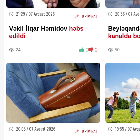
21:29 / 07 Avqust 2026
20:56 / 07 Avq
KRİMİNAL
Vəkil İlqar Həmidov
həbs
Beyləqanda
edildi
kanalda b
24
0
0
50
20:05 / 07 Avqust 2026
19:55 / 07 Avq
KRİMİNAL