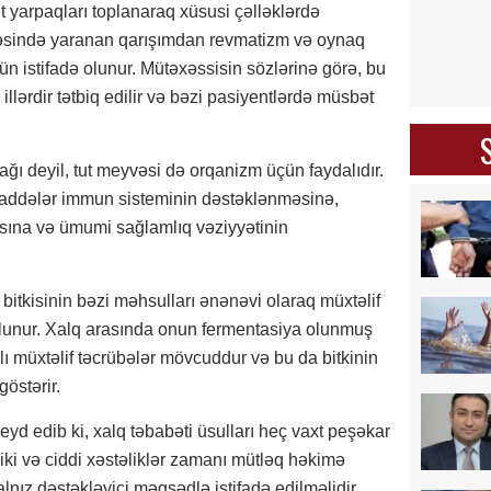
t yarpaqları toplanaraq xüsusi çəlləklərdə
icəsində yaranan qarışımdan revmatizm və oynaq
ün istifadə olunur. Mütəxəssisin sözlərinə görə, bu
llərdir tətbiq edilir və bəzi pasiyentlərdə müsbət
pağı deyil, tut meyvəsi də orqanizm üçün faydalıdır.
 maddələr immun sisteminin dəstəklənməsinə,
sına və ümumi sağlamlıq vəziyyətinin
 bitkisinin bəzi məhsulları ənənəvi olaraq müxtəlif
 olunur. Xalq arasında onun fermentasiya olunmuş
ğlı müxtəlif təcrübələr mövcuddur və bu da bitkinin
östərir.
yd edib ki, xalq təbabəti üsulları heç vaxt peşəkar
iki və ciddi xəstəliklər zamanı mütləq həkimə
alnız dəstəkləyici məqsədlə istifadə edilməlidir.