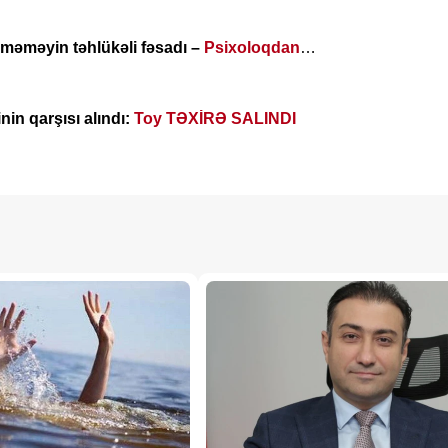
məməyin təhlükəli fəsadı –
Psixoloqdan
IQ
in qarşısı alındı:
Toy TƏXİRƏ SALINDI