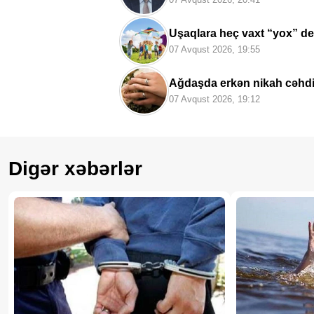
Uşaqlara heç vaxt “yox” de
valideynlərə XƏBƏRDARL
07 Avqust 2026, 19:55
Ağdaşda erkən nikah cəhdin
07 Avqust 2026, 19:12
Digər xəbərlər