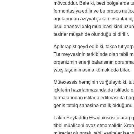
mövcuddur. Belə ki, bəzi bölgələrdə tu
fermentasiya edilir və bu proses nət
ağrılarından əziyyət çəkən insanlar üç
üsul ənənəvi xalq müalicəsi kimi uzun i
təsirlər müşahidə olunduğu bildirilir.
Apiterapist qeyd edib ki, təkcə tut yar
Tut meyvəsinin tərkibində olan təbii
orqanizmin enerji balansının qorunma
yaxşılaşdırılmasına kömək edə bilər.
Mütəxəssis həmçinin vurğulayıb ki, tut
içkilərin hazırlanmasında da istifadə
formalarından istifadə edilməsi ilə ba
geniş tətbiq sahəsinə malik olduğunu g
Lakin Seyfəddin Əsəd xüsusi olaraq qe
tibbi müalicəni əvəz etməməlidir. Xron
müraciət olunmalı, təbii vasitələr isə y