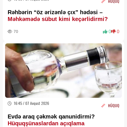
HÜQUQ
Rəhbərin “öz ərizənlə çıx” hədəsi –
Məhkəmədə sübut kimi keçərlidirmi?
70
0
0
16:45 / 07 Avqust 2026
HÜQUQ
Evdə araq çəkmək qanunidirmi?
Hüquqşünaslardan açıqlama