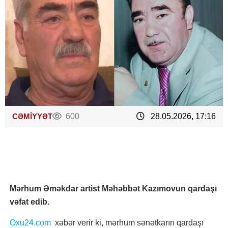
CƏMİYYƏT
600
28.05.2026, 17:16
Mərhum Əməkdar artist Məhəbbət Kazımovun qardaşı
vəfat edib.
Oxu24.com
xəbər verir ki, mərhum sənətkarın qardaşı