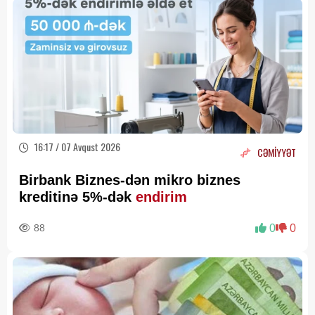
16:17 / 07 Avqust 2026
CƏMİYYƏT
Birbank Biznes-dən mikro biznes
kreditinə 5%-dək
endirim
88
0
0