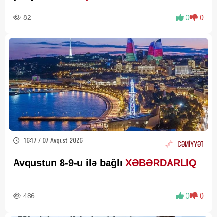
82
0
0
16:17 / 07 Avqust 2026
CƏMİYYƏT
Avqustun 8-9-u ilə bağlı
XƏBƏRDARLIQ
486
0
0