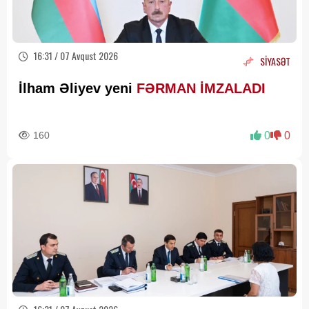
16:31 / 07 Avqust 2026
SİYASƏT
İlham Əliyev yeni
FƏRMAN İMZALADI
160
0
0