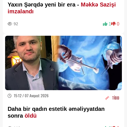
Yaxın Şərqdə yeni bir era -
Məkkə Sazişi
imzalandı
92
1
0
15:12 / 07 Avqust 2026
TİBB
Daha bir qadın estetik əməliyyatdan
sonra
öldü