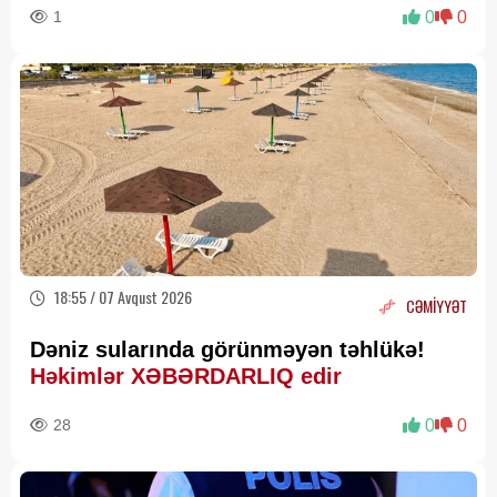
1
0
0
18:55 / 07 Avqust 2026
CƏMİYYƏT
Dəniz sularında görünməyən təhlükə!
Həkimlər XƏBƏRDARLIQ edir
28
0
0