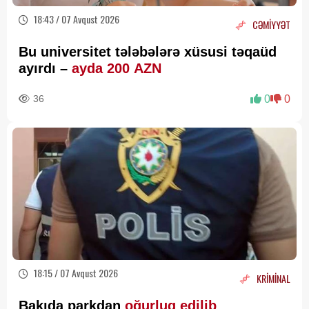
18:43 / 07 Avqust 2026
CƏMİYYƏT
Bu universitet tələbələrə xüsusi təqaüd
ayırdı –
ayda 200 AZN
36
0
0
18:15 / 07 Avqust 2026
KRİMİNAL
Bakıda parkdan
oğurluq edilib