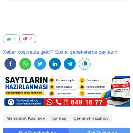
1
0
Xəbər xoşunuza gəldi? Sosial şəbəkələrdə paylaşın
Məhəbbət Kazımov
qardaş
Qənimət Kazımov