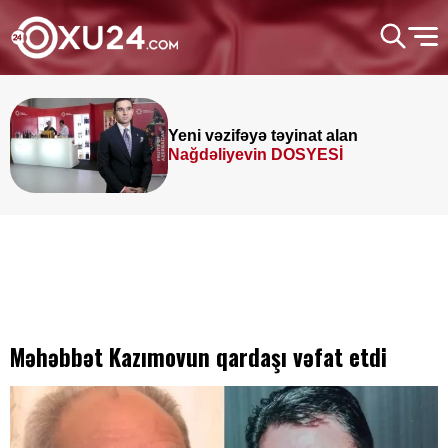
Yeni vəzifəyə təyinat alan
Nağdəliyevin DOSYESİ
Məhəbbət Kazımovun qardaşı vəfat etdi