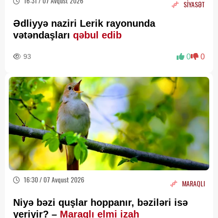
16:31 / 07 Avqust 2026
SİYASƏT
Ədliyyə naziri Lerik rayonunda
vətəndaşları
qəbul edib
93
0
0
16:30 / 07 Avqust 2026
MARAQLI
Niyə bəzi quşlar hoppanır, bəziləri isə
yeriyir? –
Maraqlı elmi izah