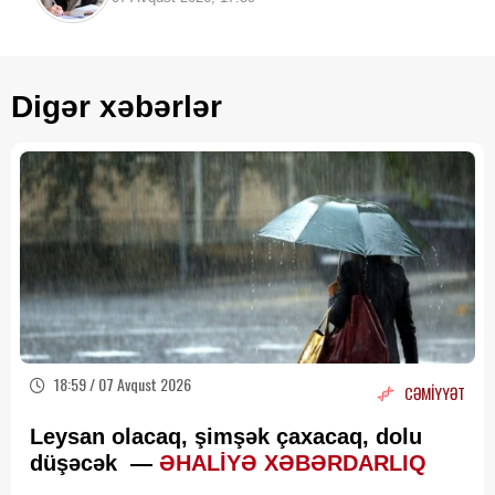
Digər xəbərlər
18:59 / 07 Avqust 2026
CƏMİYYƏT
Leysan olacaq, şimşək çaxacaq, dolu
düşəcək —
ƏHALİYƏ XƏBƏRDARLIQ