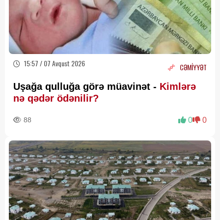
15:57 / 07 Avqust 2026
CƏMİYYƏT
Uşağa qulluğa görə müavinət -
Kimlərə
nə qədər ödənilir?
88
0
0