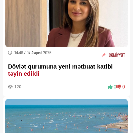
14:49 / 07 Avqust 2026
CƏMİYYƏT
Dövlət qurumuna yeni mətbuat katibi
təyin edildi
120
0
0