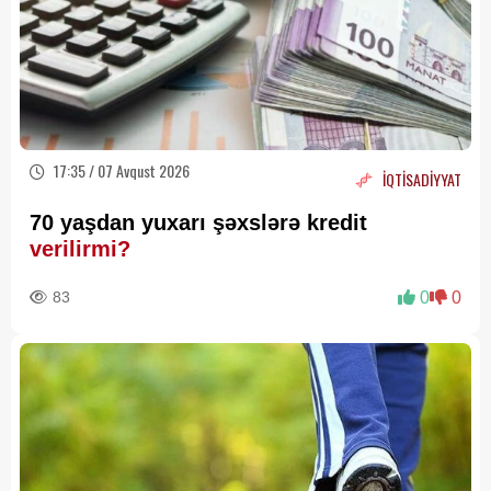
17:35 / 07 Avqust 2026
İQTİSADİYYAT
70 yaşdan yuxarı şəxslərə kredit
verilirmi?
83
0
0