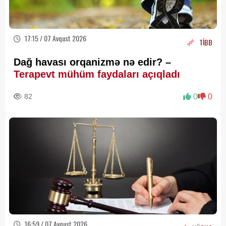
17:15 / 07 Avqust 2026
TİBB
Dağ havası orqanizmə nə edir? –
Terapevt mühüm faydaları açıqladı
82
0
0
16:59 / 07 Avqust 2026