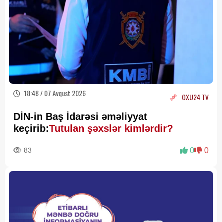
18:48 / 07 Avqust 2026
OXU24 TV
DİN-in Baş İdarəsi əməliyyat
keçirib:
Tutulan şəxslər kimlərdir?
83
0
0