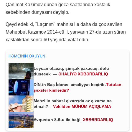
Qənimət Kazımov dünən gecə saatlarında xəstəlik
səbəbindən dünyasını dəyişib.
Qeyd edək ki, "Laçınım" mahnısı ilə daha da çox sevilən
Məhəbbət Kazımov 2014-cü il, yanvarın 27-də uzun sürən
xəstəlikdən sonra 60 yaşında vəfat edib.
HƏMÇININ OXUYUN
Leysan olacaq, şimşək çaxacaq, dolu
düşəcək —
ƏHALİYƏ XƏBƏRDARLIQ
DİN-in Baş İdarəsi əməliyyat keçirib:
Tutulan
şəxslər kimlərdir?
Mənzilin sahəsi çıxarışda az çıxarsa nə
etməli? –
Vəkildən MÜHÜM AÇIQLAMA
Avqustun 8-9-u ilə bağlı
XƏBƏRDARLIQ