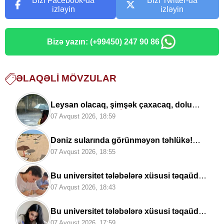
Bizi Facebook-da
Bizi Twitter-da
izləyin
izləyin
Bizə yazın: (+99450) 247 90 86
ƏLAQƏLI MÖVZULAR
Leysan olacaq, şimşək çaxacaq, dolu
düşəcək —
ƏHALİYƏ XƏBƏRDARLIQ
07 Avqust 2026, 18:59
Dəniz sularında görünməyən təhlükə!
Həkimlər XƏBƏRDARLIQ edir
07 Avqust 2026, 18:55
Bu universitet tələbələrə xüsusi təqaüd
ayırdı –
ayda 200 AZN
07 Avqust 2026, 18:43
Bu universitet tələbələrə xüsusi təqaüd
ayırdı -
ayda 200 AZN
07 Avqust 2026, 17:59