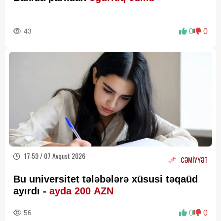
43
0
0
17:59 / 07 Avqust 2026
CƏMİYYƏT
Bu universitet tələbələrə xüsusi təqaüd
ayırdı -
ayda 200 AZN
56
0
0