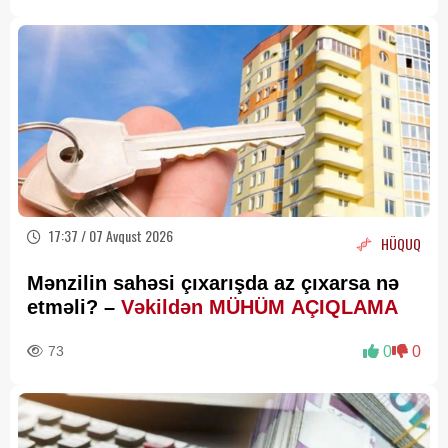
17:37 / 07 Avqust 2026
HÜQUQ
Mənzilin sahəsi çıxarışda az çıxarsa nə
etməli? –
Vəkildən MÜHÜM AÇIQLAMA
73
0
0