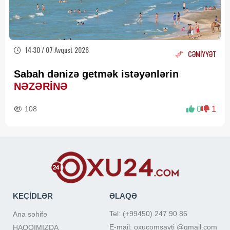
14:30 / 07 Avqust 2026
CƏMİYYƏT
Sabah dənizə getmək istəyənlərin
NƏZƏRİNƏ
108
0
1
KEÇİDLƏR
ƏLAQƏ
Tel: (+99450) 247 90 86
Ana səhifə
E-mail: oxucomsayti @gmail.com
HAQQIMIZDA