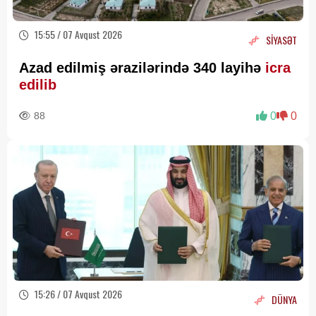
15:55 / 07 Avqust 2026
SİYASƏT
Azad edilmiş ərazilərində 340 layihə
icra
edilib
88
0
0
15:26 / 07 Avqust 2026
DÜNYA