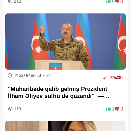
112
0
0
14:55 / 07 Avqust 2026
SİYASƏT
"Müharibədə qalib gəlmiş Prezident
İlham Əliyev sülhü də qazandı" —
Deputat Zaur Şükürov
119
1
0