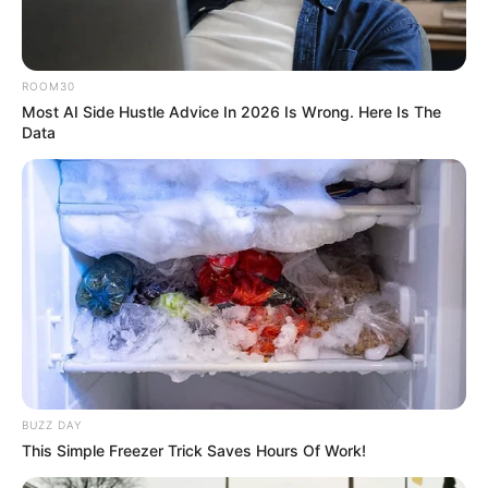
ROOM30
Most AI Side Hustle Advice In 2026 Is Wrong. Here Is The
Data
00:51 / 06 Avqust 2026
DÜNYA
İndoneziya sahillərində
zəlzələ oldu
122
0
0
BUZZ DAY
This Simple Freezer Trick Saves Hours Of Work!