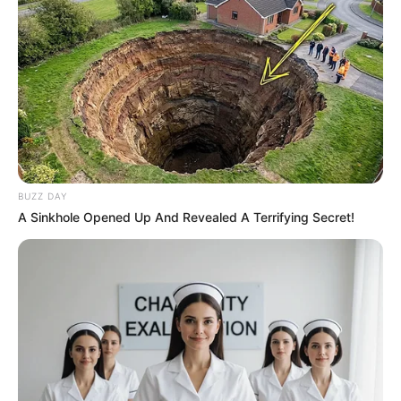
09:04 / 06 Avqust 2026
CƏMİYYƏT
Avqustda pulu tükənməyəcək
bürclər
32
0
0
BUZZ DAY
A Sinkhole Opened Up And Revealed A Terrifying Secret!
09:01 / 06 Avqust 2026
CƏMİYYƏT