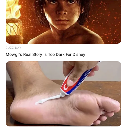
19:28 / 05 Avqust 2026
BUZZ DAY
DÜNYA
Mowgli’s Real Story Is Too Dark For Disney
TƏCİLİ! Qardaş ölkə kritik sistemi Bakıya
təhvil verdi -
Tarixdə İLK
173
0
0