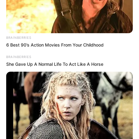
BRAINBERRIES
6 Best 90’s Action Movies From Your Childhood
BRAINBERRIES
She Gave Up A Normal Life To Act Like A Horse
CƏMİYYƏT
522
28.05.2026, 09:39
Avropa İttifaqının Azərbaycandakı Nümayəndəliyi
Azərbaycanı 28 May – Müstəqlillik Günü münasibətilə