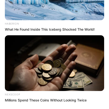
22:24 / 05 Avqust 2026
CƏMİYYƏT
Daha üç küçədə
təmir işlərinə başlanılır
HABERION
What He Found Inside This Iceberg Shocked The World!
146
0
0
NEXSCOOP
22:10 / 05 Avqust 2026
CƏMİYYƏT
Millions Spend These Coins Without Looking Twice