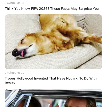
BRAINBERRIES
Think You Know FIFA 2026? These Facts May Surprise You
Aİ Nümayəndəliyi
Azərbaycan
Müstəqlillik Günü
Bizi Facebook-da
Bizi Twitter-da
izləyin
izləyin
BRAINBERRIES
Tropes Hollywood Invented That Have Nothing To Do With
Bizə yazın: (+99450) 247 90 86
Reality
ƏLAQƏLI MÖVZULAR