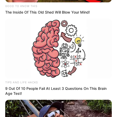
GOOD TO KNOW THIS
The Inside Of This Old Shed Will Blow Your Mind!
4
0
0
09:15 / 06 Avqust 2026
CƏMİYYƏT
TIPS AND LIFE HACKS
9 Out Of 10 People Fail At Least 3 Questions On This Brain
Yağış yağacaq, güclü külək əsəcək -
Age Test!
HAVA PROQNOZU
20
0
0