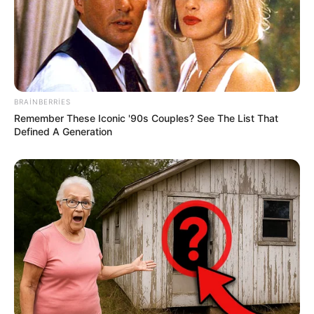
Digər xəbərlər
BRAINBERRIES
Remember These Iconic '90s Couples? See The List That
Defined A Generation
09:30 / 06 Avqust 2026
CƏMİYYƏT
Ağır QƏZA:
ölən var