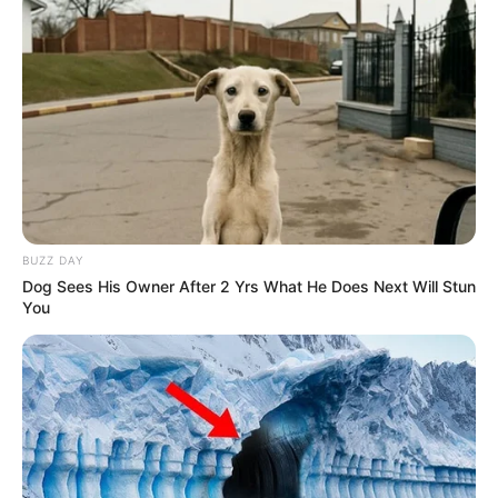
23:09 / 05 Avqust 2026
CƏMİYYƏT
Mal ətinin qiymətində dəyişiklik oldu -
VİDEO
142
0
0
BUZZ DAY
Dog Sees His Owner After 2 Yrs What He Does Next Will Stun
You