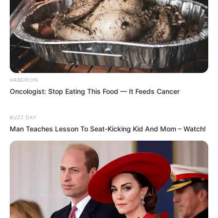
HABERION
Oncologist: Stop Eating This Food — It Feeds Cancer
18:15 / 05 Avqust 2026
CƏMİYYƏT
BUZZ DAY
Kolleclərdə ən yüksək təhsil haqqı olan
Man Teaches Lesson To Seat-Kicking Kid And Mom – Watch!
ixtisaslar
- SİYAHI
105
0
0