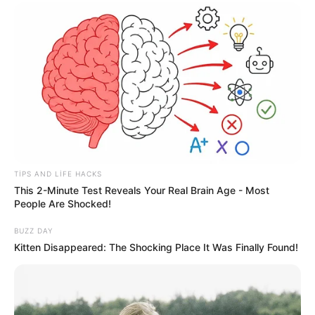
Bakıda MƏSCİD
YANIR
147
0
0
TIPS AND LIFE HACKS
This 2-Minute Test Reveals Your Real Brain Age - Most
People Are Shocked!
BUZZ DAY
Kitten Disappeared: The Shocking Place It Was Finally Found!