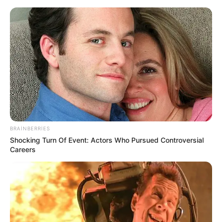
Mərkəzi Bankdan mühüm qərar:
Müştərilərə qarşı davranış qaydaları
dəyişdi
BRAINBERRIES
Shocking Turn Of Event: Actors Who Pursued Controversial
Careers
Aİ Nümayəndəliyi Azərbaycanı Müstəqlillik
Günü münasibətilə təbrik edib