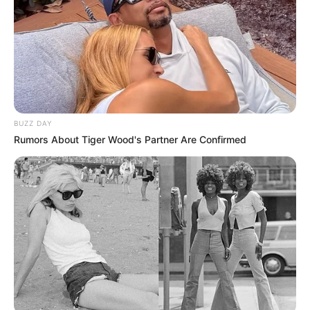
BUZZ DAY
Rumors About Tiger Wood's Partner Are Confirmed
09:07 / 06 Avqust 2026
KRİMİNAL
Gəncədə kütləvi dava -
ölən və
yaralananlar var
27
0
0