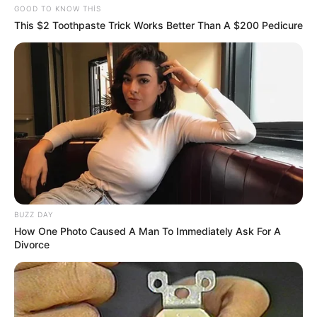
GOOD TO KNOW THIS
This $2 Toothpaste Trick Works Better Than A $200 Pedicure
19:14 / 05 Avqust 2026
SİYASƏT
ABŞ və İran arasında
kritik 48 saat
158
0
0
BUZZ DAY
How One Photo Caused A Man To Immediately Ask For A
Divorce