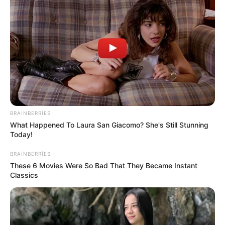
SON DƏQİQƏ
!Yüksək vəzifəyə təyinat var
SON DƏQİQƏ!
SOCAR-da işləyənlərə mühüm
xəbər:
kütləvi ixtisarlarla bağlı...
BRAINBERRIES
What Happened To Laura San Giacomo? She's Still Stunning
0
0
Today!
Xəbər xoşunuza gəldi? Sosial şəbəkələrdə paylaşın
BRAINBERRIES
These 6 Movies Were So Bad That They Became Instant
Classics