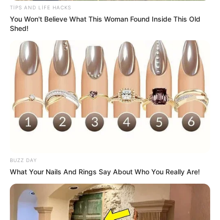
TIPS AND LIFE HACKS
21:24 / 05 Avqust 2026
You Won't Believe What This Woman Found Inside This Old
CƏMİYYƏT
Shed!
Kartdan-karta köçürmə ilə bağlı limitlər
bu banklarda işləmir
160
0
0
BUZZ DAY
What Your Nails And Rings Say About Who You Really Are!
20:47 / 05 Avqust 2026
SİYASƏT