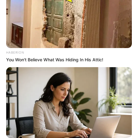
Təcili! İsrail hərəkətə keçdi -
Bu ölkə
BOMBALANIR
150
0
0
HABERION
You Won't Believe What Was Hiding In His Attic!
19:59 / 05 Avqust 2026
ŞOU-BİZNES
"Paltarımı nə hədiyyə edirəm, nə də
satıram" — Aygün Kazımova ilə müsahibə
85
0
0