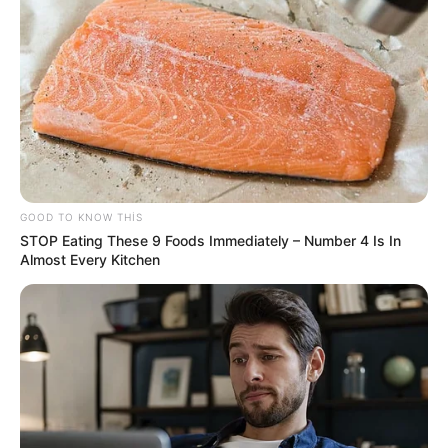
33
0
0
GOOD TO KNOW THIS
STOP Eating These 9 Foods Immediately – Number 4 Is In
Almost Every Kitchen
08:57 / 06 Avqust 2026
CƏMİYYƏT
Bakıda 3 istiqamətdə
TIXAC VAR
37
0
0