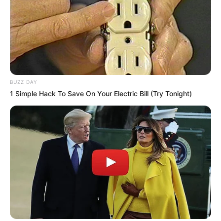
18:57 / 05 Avqust 2026
KRİMİNAL
Bakıda ticarət mərkəzində FACİƏ:
liftin
şaxtasına düşüb öldü
107
0
0
BUZZ DAY
1 Simple Hack To Save On Your Electric Bill (Try Tonight)
18:44 / 05 Avqust 2026
CƏMİYYƏT
Turistlər Azərbaycanda ən çox nədən