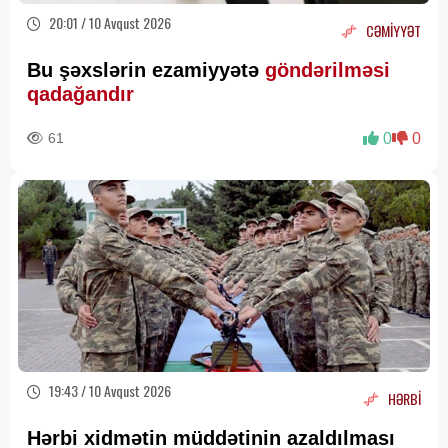
20:01 / 10 Avqust 2026
CƏMİYYƏT
Bu şəxslərin ezamiyyətə
göndərilməsi
qadağandır
61
0
0
19:43 / 10 Avqust 2026
HƏRBİ
Hərbi xidmətin müddətinin azaldılması