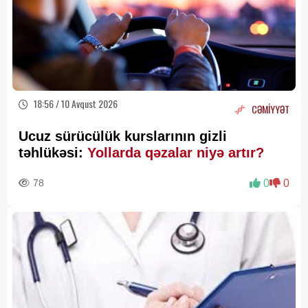
18:56 / 10 Avqust 2026
CƏMİYYƏT
Ucuz sürücülük kurslarının gizli
təhlükəsi:
Yollarda qəzalar niyə artır?
78
0
0