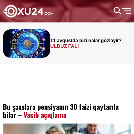
11 avqustda bizi nələr gözləyir? —
ULDUZ FALI
Bu şəxslərə pensiyanın 30 faizi qaytarıla
bilər –
Vacib açıqlama