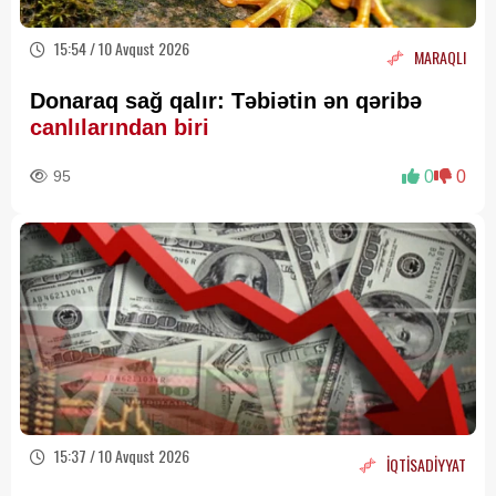
15:54 / 10 Avqust 2026
MARAQLI
Donaraq sağ qalır: Təbiətin ən qəribə
canlılarından biri
95
0
0
15:37 / 10 Avqust 2026
İQTİSADİYYAT