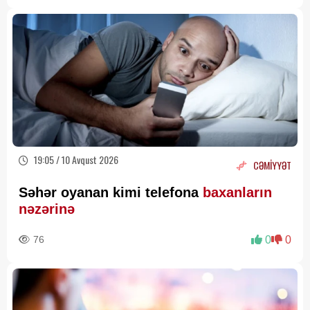
19:05 / 10 Avqust 2026
CƏMİYYƏT
Səhər oyanan kimi telefona
baxanların
nəzərinə
76
0
0