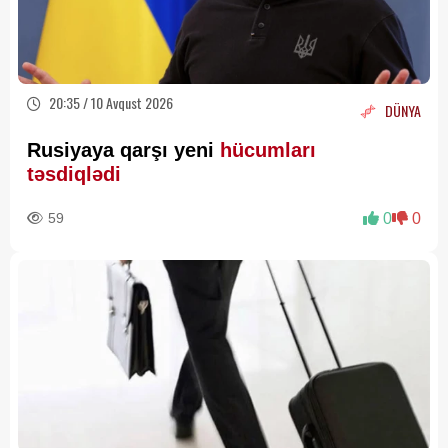
20:35 / 10 Avqust 2026
DÜNYA
Rusiyaya qarşı yeni
hücumları
təsdiqlədi
59
0
0