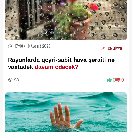
17:40 / 10 Avqust 2026
CƏMİYYƏT
Rayonlarda qeyri-sabit hava şəraiti nə
vaxtadək
davam edəcək?
98
0
0