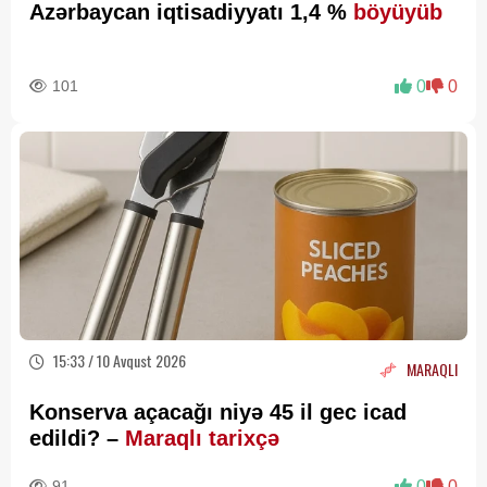
Azərbaycan iqtisadiyyatı 1,4 %
böyüyüb
101
0
0
15:33 / 10 Avqust 2026
MARAQLI
Konserva açacağı niyə 45 il gec icad
edildi? –
Maraqlı tarixçə
91
0
0