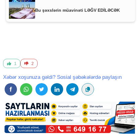
Bu şəxslərin müavinəti LƏĞV EDİLƏCƏK
1
2
Xəbər xoşunuza gəldi? Sosial şəbəkələrdə paylaşın