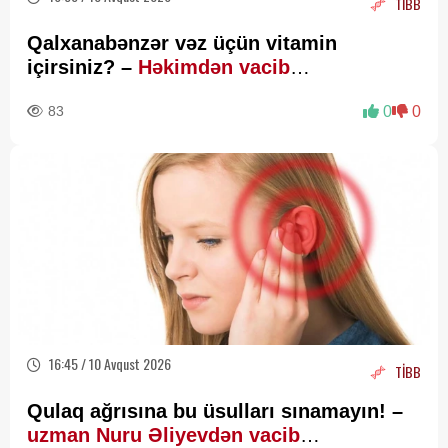
TİBB
Qalxanabənzər vəz üçün vitamin
içirsiniz? –
Həkimdən vacib
XƏBƏRDARLIQ
83
0
0
16:45 / 10 Avqust 2026
TİBB
Qulaq ağrısına bu üsulları sınamayın! –
uzman Nuru Əliyevdən vacib