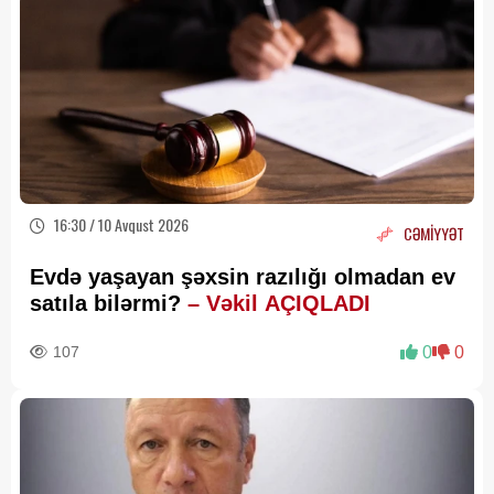
16:30 / 10 Avqust 2026
CƏMİYYƏT
Evdə yaşayan şəxsin razılığı olmadan ev
satıla bilərmi?
– Vəkil AÇIQLADI
107
0
0