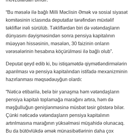
“Bu məsələ ilə bağlı Milli Məclisin Əmək və sosial siyasət
komitəsinin iclasında deputatlar tərəfindən müxtəlif
təkliflər irəli sürülüb. Təkliflərdən biri də vətəndaşların
dünyasını dəyişməsindən sonra pensiya kapitalının
müəyyən hissəsinin, məsələn, 30 faizinin onların
vərəsələrinin hesabına köçürülməsi ilə bağlı olub”.
Deputat qeyd edib ki, bu istiqamətdə qiymətləndirmələrin
aparılması və pensiya kapitalından istifadə mexanizminin
hazırlanması məqsədəuyğun olardı:
“Nəticə etibarilə, belə bir yanaşma həm vətəndaşların
pensiya kapitalı toplamağa marağını artıra, həm də
məşğulluğun genişlənməsinə müsbət təsir göstərə bilər.
Çünki nəticədə vətəndaşların pensiya kapitalının
artırılmasına marağının yüksəlməsi müşahidə olunacaq.
Bu da bütövlükdə əmək münasibətlərinin daha çox