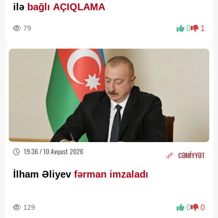
ilə
bağlı AÇIQLAMA
79
0
1
19:36 / 10 Avqust 2026
CƏMİYYƏT
İlham Əliyev
fərman imzaladı
129
0
0