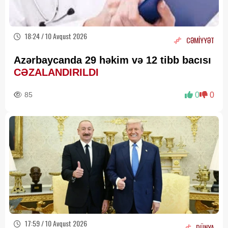
18:24 / 10 Avqust 2026
CƏMİYYƏT
Azərbaycanda 29 həkim və 12 tibb bacısı
CƏZALANDIRILDI
85
0
0
17:59 / 10 Avqust 2026
DÜNYA