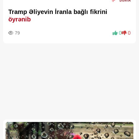
Tramp Əliyevin İranla bağlı fikrini
öyrənib
79
0
0