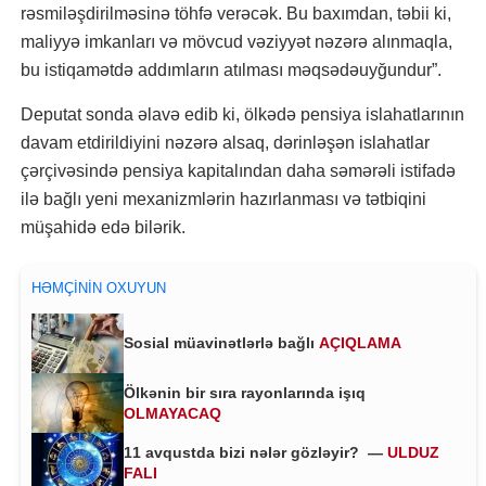
rəsmiləşdirilməsinə töhfə verəcək. Bu baxımdan, təbii ki,
maliyyə imkanları və mövcud vəziyyət nəzərə alınmaqla,
bu istiqamətdə addımların atılması məqsədəuyğundur”.
Deputat sonda əlavə edib ki, ölkədə pensiya islahatlarının
davam etdirildiyini nəzərə alsaq, dərinləşən islahatlar
çərçivəsində pensiya kapitalından daha səmərəli istifadə
ilə bağlı yeni mexanizmlərin hazırlanması və tətbiqini
müşahidə edə bilərik.
HƏMÇININ OXUYUN
Sosial müavinətlərlə bağlı
AÇIQLAMA
Ölkənin bir sıra rayonlarında işıq
OLMAYACAQ
11 avqustda bizi nələr gözləyir? —
ULDUZ
FALI