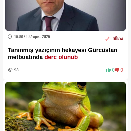
16:08 / 10 Avqust 2026
DÜNYA
Tanınmış yazıçının hekayəsi Gürcüstan
mətbuatında
dərc olunub
98
0
0