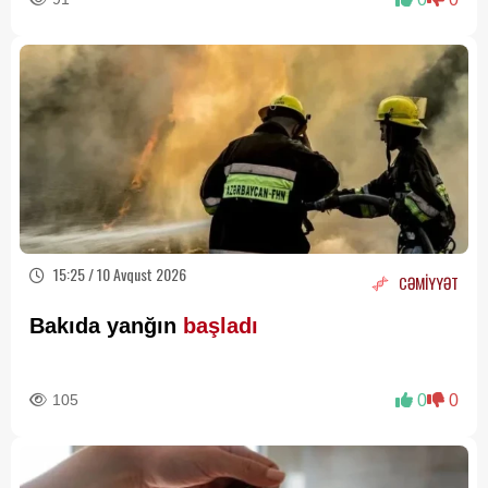
15:25 / 10 Avqust 2026
CƏMİYYƏT
Bakıda yanğın
başladı
105
0
0