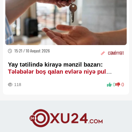
15:21 / 10 Avqust 2026
CƏMİYYƏT
Yay tətilində kirayə mənzil bazarı:
Tələbələr boş qalan evlərə niyə pul
ödəyirlər? – Ekspertdən AÇIQLAMA
118
0
0