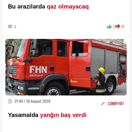
Bu ərazilərdə
qaz olmayacaq
1
0
0
21:49 / 10 Avqust 2026
CƏMİYYƏT
Yasamalda
yanğın baş verdi