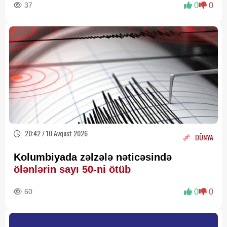
37
0
0
20:42 / 10 Avqust 2026
DÜNYA
Kolumbiyada zəlzələ nəticəsində
ölənlərin sayı 50-ni ötüb
60
0
0