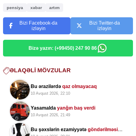
pensiya
xəbər
artım
Bizi Facebook-da
Bizi Twitter-da
izləyin
izləyin
Bizə yazın: (+99450) 247 90 86
ƏLAQƏLI MÖVZULAR
Bu ərazilərdə
qaz olmayacaq
10 Avqust 2026, 22:10
Yasamalda
yanğın baş verdi
10 Avqust 2026, 21:49
Bu şəxslərin ezamiyyətə
göndərilməsi
qadağandır