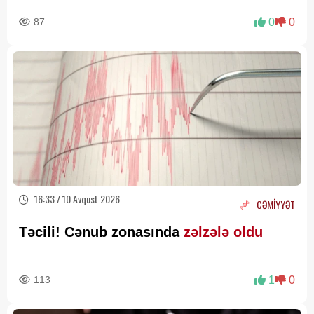
xəbərdarlıq
87
0
0
16:33 / 10 Avqust 2026
CƏMİYYƏT
Təcili! Cənub zonasında
zəlzələ oldu
113
1
0