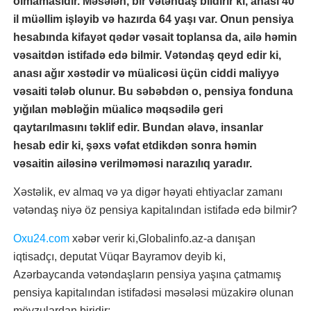
olmamasıdır. Məsələn, bir vətəndaş bildirir ki, anası 40
il müəllim işləyib və hazırda 64 yaşı var. Onun pensiya
hesabında kifayət qədər vəsait toplansa da, ailə həmin
vəsaitdən istifadə edə bilmir. Vətəndaş qeyd edir ki,
anası ağır xəstədir və müalicəsi üçün ciddi maliyyə
vəsaiti tələb olunur. Bu səbəbdən o, pensiya fonduna
yığılan məbləğin müalicə məqsədilə geri
qaytarılmasını təklif edir. Bundan əlavə, insanlar
hesab edir ki, şəxs vəfat etdikdən sonra həmin
vəsaitin ailəsinə verilməməsi narazılıq yaradır.
Xəstəlik, ev almaq və ya digər həyati ehtiyaclar zamanı
vətəndaş niyə öz pensiya kapitalından istifadə edə bilmir?
Oxu24.com
xəbər verir ki,Globalinfo.az-a danışan
iqtisadçı, deputat Vüqar Bayramov deyib ki,
Azərbaycanda vətəndaşların pensiya yaşına çatmamış
pensiya kapitalından istifadəsi məsələsi müzakirə olunan
mövzulardan biridir: