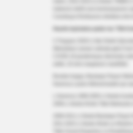
həkim, 2022-2023-cü illərdə TƏBİB-in 
hallarının təhlili üzrə komissiyasının 
Cərrahiyyə Klinikasının direktoru kimi 
Hazırkı təyinatına qədər isə "Elit-Ce
C.Paşayev 2020-ci ildə Silahlı Qüvvəl
Müharibəsi zamanı xidmətə görə Fəxri 
COVID-19 pandemiyası dövründə xidmətə
edilib. 20 elmi məqalənin müəllifidir.
Bundan başqa, Beyləqan Rayon Mərkəz
Nəsirova Leylan Məhəmmədəli qızı təy
L.Nəsirova 1999-2005-ci illərdə Azərb
2006-cı illərdə Kliniki Tibbi Mərkəzdə n
2006-2011-ci illərdə Beyləqan Rayon
2011-2022-ci illərdə Əmək və Əhalinin
Tibbi-Sosial Ekspertiza və Reabilitasiy