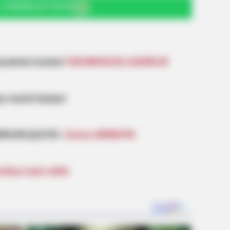
: (+99450) 247 90 86
INSTANTHUB
BUZZ 
l Of
Melania Trump Moments We Can't
Chr
üçələrdə hərəkət
TAM MƏHDUDLAŞDIRILIR
Believe Were Caught On Camera
She
a seçimi başlayır
BƏRDARLIQ ETDİ -
Dənizə GİRMƏYİN
ifəyə təyin edildi