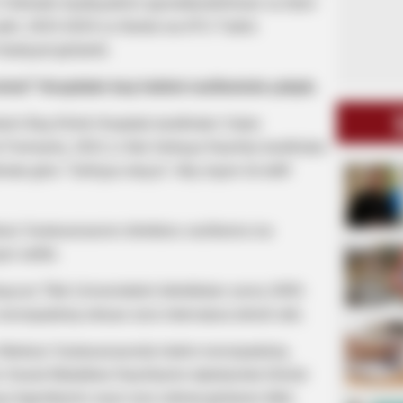
Xidmətin keyfiyyətinin qiymətləndirilməsi və ölüm
sədri, 2023-2024-cü illərdə isə ATU Tədris
fəaliyyət göstərib.
ntral" Hospitalın baş həkimi vəzifəsində çalışıb.
ərin Baş Klinik Hospitalı tərəfindən Vətən
Fərmanla, 2021-ci ildə Səhiyyə Nazirliyi tərəfindən
 görə "Səhiyyə əlaçısı" döş nişanı ilə təltif
i Xəstəxanasının direktoru vəzifəsinə isə
in edilib.
aycan Tibb Universitetini bitirdikdən sonra 2005-
evropatoloq ixtisası üzrə internatura təhsili alıb.
 Mərkəzi Xəstəxanasında həkim-nevropatoloq,
 Sosial Müdafiəsi Nazirliyinin tabeliyində Dövlət
a Agentliyinin ərazi üzrə xidmət göstərən tibbi-