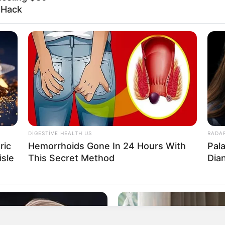
l Hack
bu
İcra başçısı üç qurumu
ACAQ -
birləşdirdi, yeni rəis təyin etdi -
DIGESTIVE HEALTH US
RADA
FOTO
ric
Hemorrhoids Gone In 24 Hours With
Pal
1
"Qaçqınkom" aylıq müavinətlə
isle
This Secret Method
Dia
ndən
bağlı
RƏSMİ AÇIQLAMA YAYDI