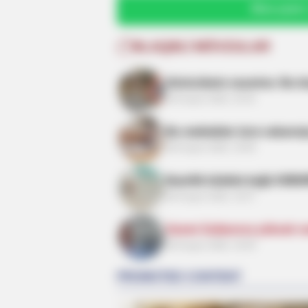
Bizə yazın
ƏLAQƏLI MÖVZULAR
HABERION
Opulence In Grief: The Lavish Buria
Sürücülərin nəzərinə: Bu k
A Gypsy Tycoon
06 Avqust 2026, 20:34
Bu məktəblər üzrə vakansiy
06 Avqust 2026, 19:59
Nazirlik küləklə bağlı XƏ
06 Avqust 2026, 19:37
Xanım Sultanova yüksək vəz
06 Avqust 2026, 19:30