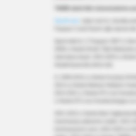
TƏBİB tabeli tibb müəssisələrinə yen
Oxu24.com
xəbər verir ki, müvafiq ə
Paşayev Cavid Nazim oğlu təyinat alı
Qeyd edək ki, C.Paşayev 2007-ci ildə 
2008-ci illərdə Kliniki Tibbi Mərkəzdə
internatura keçib. 2022-2025-ci illərd
Akademiyasında təhsil alıb.
O, 2009-2010-cu illərdə Avrasiya Kli
2014-cü illərdə Mərkəzi Neftçilər Xə
2014-2021-ci illərdə ATU-nun Anestez
ci illərdə ATU-nun Anesteziologiya və 
2021-2022-ci illərdə Bakı Sağlamlıq 
reanimasiya şöbəsinin müdiri, 2021-2
komissiyasının üzvü, 2022-2023-cü illə