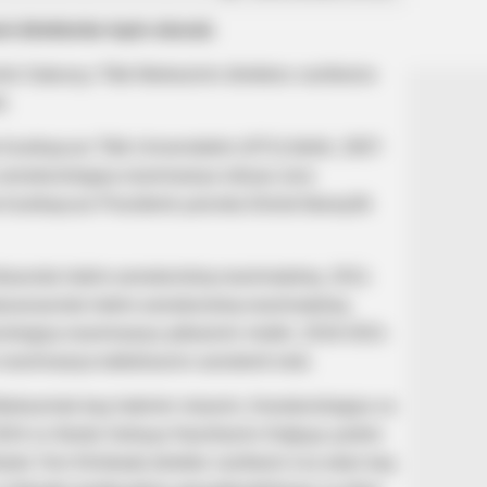
i direktorlar təyin olunub.
mrlə Sabunçu Tibb Mərkəzinin direktoru vəzifəsinə
b.
Azərbaycan Tibb Universitetini (ATU) bitirib. 2007-
 anesteziologiya-reanimasiya ixtisası üzrə
ə Azərbaycan Prezidenti yanında Dövlət İdarəçilik
nikasında həkim-anestezioloq-reanimatoloq, 2011-
stəxanasında həkim-anestezioloq-reanimatoloq,
iologiya-reanimasiya şöbəsinin müdiri, 2018-2021-
reanimasiya kafedrasının assistenti olub.
Mərkəzində baş həkimin müavini, Anesteziologiya və
024-cü illərdə Səhiyyə Nazirliyinin Doğuşa yardım
rdə Yeni Klinikada direktor vəzifəsini icra edən baş