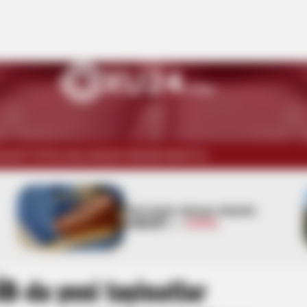
İSADİYYAT
ELANLAR
ŞOU-BİZNES
WUF13
Pensiya alanlara ŞAD xəbər -
Tarix açıqlandı
B-də yeni təyinatlar