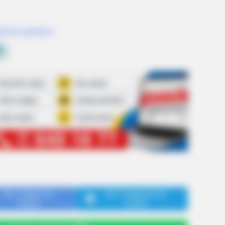
lərdə paylaşın
NEURO SHARP
ent Caught On Camera
Cognitive Decline Begi
Phrases. (See Which On
Bizi Twitter-da
Bizi Telegram-da
izləyin
izləyin