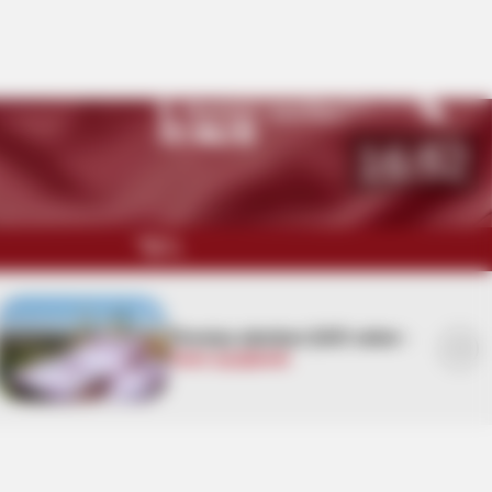
Namaz vaxtları
Bakı
27
°C
16:52
QARABAĞ
MÜSAHİBƏ
Azərbaycanda faciə:
Ərlə
arvadın meyiti tapıldı
MARAQLI
CƏMİYYƏT
REDAKTORUN SEÇİMİ
ÖZƏL BÖLÜM