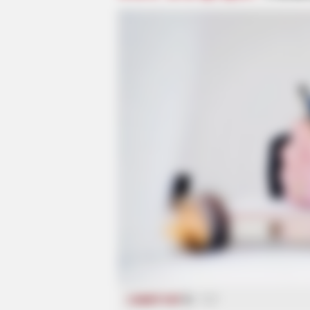
CƏMİYYƏT
717