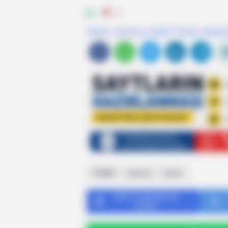
0
0
Xəbər xoşunuza gəldi? Sosial şəbəkə
BUZZDAY
Embarrassing Prince William Mom
(Watch)
TƏBİB
təyinat
xəbər
Bizi Facebook-da
izləyin