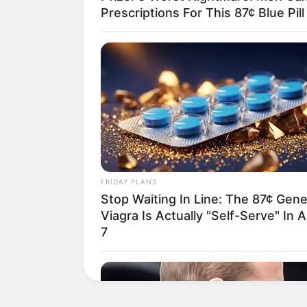
Prescriptions For This 87¢ Blue Pil
HƏMÇININ OXUYUN
Əmək pensiyalarında və 
müavinətlərdə ARTIM OL
FRIDAY PLANS
Deputat AÇIQLADI
Stop Waiting In Line: The 87¢ Gene
Qaydalar TƏSDİQLƏNDİ:
Viagra Is Actually "Self-Serve" In A
sentyabr 2026-cı il tarixi
qüvvəyə minəcək
7