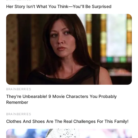
Her Story Isn't What You Think—You''ll Be Surprised
Digər xəbərlər
BRAINBERRIES
14:59 / 06 Avqust 2026
They're Unbearable! 9 Movie Characters You Probably
HÜQUQ
Remember
İşçini ərizə yazmağa məcbur etmək
BRAINBERRIES
olarmı? –
Hüquqşünas açıqladı
Clothes And Shoes Are The Real Challenges For This Family!
9
0
0