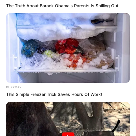
yenə palçıq içində məktəbə gedəcək?
The Truth About Barack Obama's Parents Is Spilling Out
60
0
0
14:14 / 06 Avqust 2026
SİYASƏT
BUZZDAY
This Simple Freezer Trick Saves Hours Of Work!
Elman Abdullayev geri çağırıldı -
SƏRƏNCAM
64
0
0