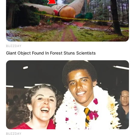
Prezidentdən AZAL-la bağlı
FƏRMAN
53
0
0
BUZZDAY
Giant Object Found In Forest Stuns Scientists
14:17 / 06 Avqust 2026
CƏMİYYƏT
AAYDA Suraxanı sakinlərinin
MÜRACİƏTİNİ EŞİTMİR -
Uşaqlarımız
BUZZDAY