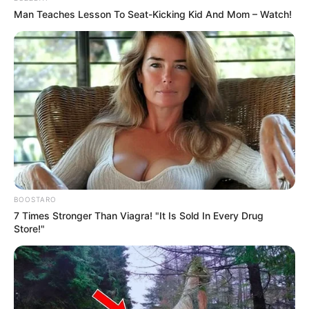
Man Teaches Lesson To Seat-Kicking Kid And Mom – Watch!
BOOSTARO
7 Times Stronger Than Viagra! "It Is Sold In Every Drug
Store!"
14:27 / 06 Avqust 2026
SİYASƏT