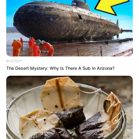
BUZZDAY
11:40 / 06 Avqust 2026
The Desert Mystery: Why Is There A Sub In Arizona?
CƏMİYYƏT
Cənubi Qafqazda kommunikasiyaların
açılması İran üçün hansı nəticələri vəd
edir? —
ŞƏRH
77
0
0