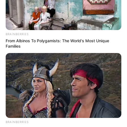
BRAINBERRIES
From Albinos To Polygamists: The World's Most Unique
Families
HƏMÇININ OXUYUN
Qaydalar TƏSDİQLƏNDİ:
1 sentyabr 2026-cı il
tarixindən qüvvəyə minəcək
BRAINBERRIES