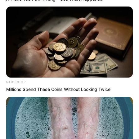
Prezidentdən Bəxtiyar Aslanbəyli ilə
bağlı
SƏRƏNCAM
71
0
0
NEXSCOOP
Millions Spend These Coins Without Looking Twice
13:20 / 06 Avqust 2026
SİYASƏT
Prezidentdən "AZCON"la bağlı
MÜHÜM
FƏRMAN
65
0
0