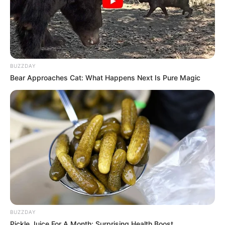
BUZZDAY
Bear Approaches Cat: What Happens Next Is Pure Magic
13:57 / 06 Avqust 2026
SİYASƏT
Zahid Oruc:
”Ruben Vardanyan
xeyriyyəçi yox, yeni işğal layihəsinin
icraçısı idi”..
70
0
0
BUZZDAY
Pickle Juice For A Month: Surprising Health Boost