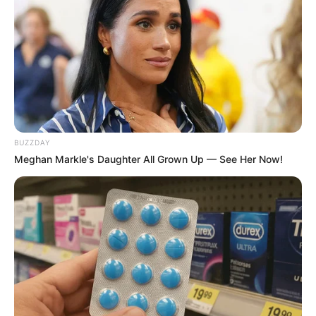
Kollektorlar və BOKT əməkdaşları
borclunun ailəsini
qorxuda bilər?
74
0
0
BUZZDAY
Meghan Markle's Daughter All Grown Up — See Her Now!
12:55 / 06 Avqust 2026
HÜQUQ
Müstəntiq istənilən şəxsin telefonunu
yoxlaya bilər? –
HÜQUQİ AÇIQLAMA