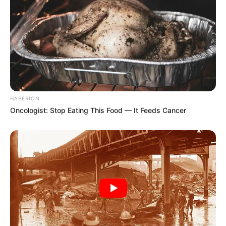
11:31 / 06 Avqust 2026
İQTİSADİYYAT
Büdcədən 192 milyon manata yaxın
vəsait
geri qaytarılıb
80
0
0
HABERION
Oncologist: Stop Eating This Food — It Feeds Cancer
KEÇİDLƏR
ƏLAQƏ
Tel: (+99450) 247 90 86
Ana səhifə
E-mail: oxucomsayti @gmail.com
HAQQIMIZDA
ƏLAQƏ