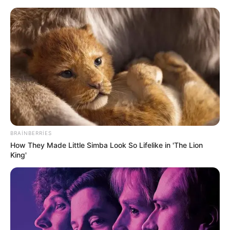
Azərbaycanda bu şəxslər 50 min
manatadək
cərimələnəcək
BRAINBERRIES
How They Made Little Simba Look So Lifelike in 'The Lion
King'
SON DƏQİQƏ!
Bu çay məcrasını dəyişdi,
ailələr köçürülür