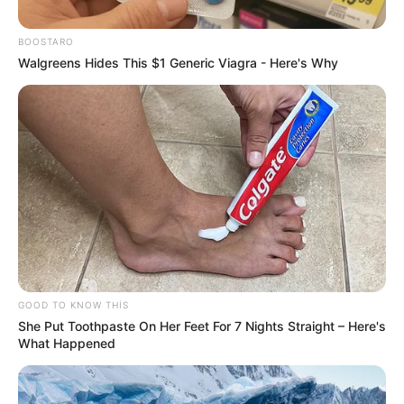
73
0
0
BOOSTARO
Walgreens Hides This $1 Generic Viagra - Here's Why
12:40 / 06 Avqust 2026
KRİMİNAL
“Laçın” ticarət mərkəzində
ölüm
GOOD TO KNOW THIS
She Put Toothpaste On Her Feet For 7 Nights Straight – Here's
64
0
0
What Happened