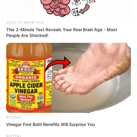
GOOD TO KNOW THIS
This 2-Minute Test Reveals Your Real Brain Age - Most
People Are Shocked!
14:45 / 06 Avqust 2026
MARAQLI
Qurdlar niyə tələsmir? -
Alimlər ov
sirrini açıqladı
21
0
0
BUZZDAY
Vinegar Foot Bath Benefits Will Surprise You
BUZZDAY