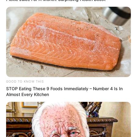
13:55 / 06 Avqust 2026
MARAQLI
Dənizin ən təhlükəli kiçik ovçusu –
Zərbəsi 100°C effekt yaradır
58
0
0
GOOD TO KNOW THIS
STOP Eating These 9 Foods Immediately – Number 4 Is In
Almost Every Kitchen