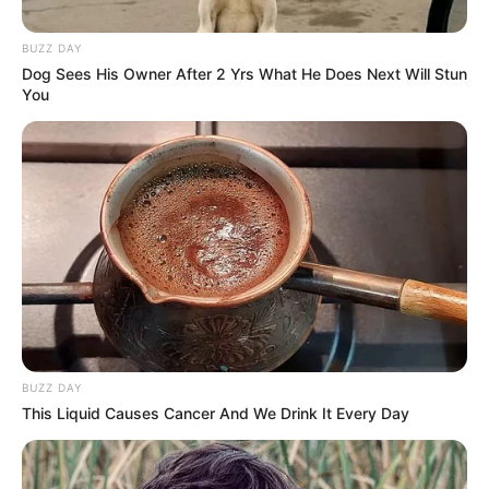
BUZZ DAY
Dog Sees His Owner After 2 Yrs What He Does Next Will Stun
You
12:26 / 06 Avqust 2026
SİYASƏT
Ermənilərin Bakıdakı məhkəməsində
yekun qərar
elan olundu
77
0
0
BUZZ DAY
This Liquid Causes Cancer And We Drink It Every Day