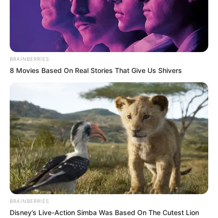
BRAINBERRIES
8 Movies Based On Real Stories That Give Us Shivers
CƏMİYYƏT
1153
24.05.2026, 00:54
Girdiman çayının məcrasını dəyişməsi nəticəsində
BRAINBERRIES
kəndə ciddi ziyan dəyib.
Disney’s Live-Action Simba Was Based On The Cutest Lion