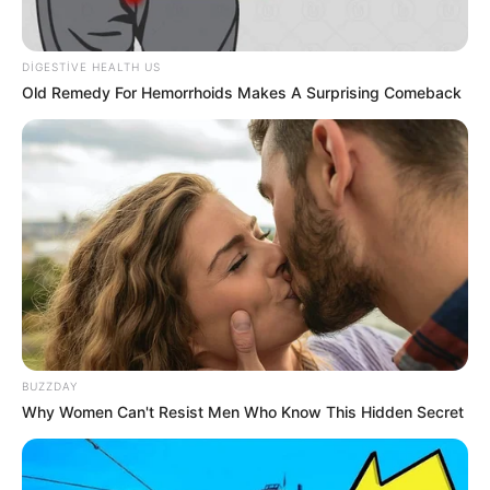
69
0
0
DIGESTIVE HEALTH US
Old Remedy For Hemorrhoids Makes A Surprising Comeback
11:49 / 06 Avqust 2026
CƏMİYYƏT
Zəncirvari qəza -
5 nəfər xəsarət alıb
BUZZDAY
Why Women Can't Resist Men Who Know This Hidden Secret
74
0
0