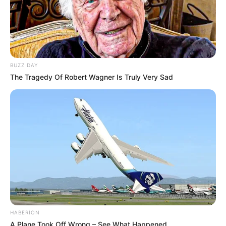
13:40 / 06 Avqust 2026
HÜQUQ
Müstəntiq şübhəli şəxsə müdafiəsini
hazırlamaq üçün vaxt
verməlidirmi?
BUZZ DAY
The Tragedy Of Robert Wagner Is Truly Very Sad
59
0
0
13:22 / 06 Avqust 2026
SİYASƏT
HABERION
A Plane Took Off Wrong – See What Happened