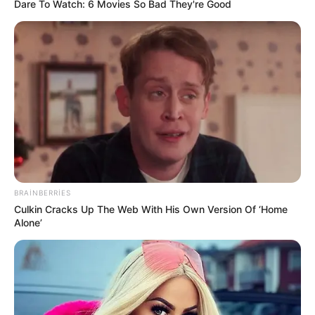
Dare To Watch: 6 Movies So Bad They're Good
"Qaçqınkom" aylıq müavinətlə bağlı
RƏSMİ
AÇIQLAMA YAYDI
Yeni təyin olunan müavin KİMDİR? —
FOTO
Pensiya alanlara ŞAD xəbər -
Tarix açıqlandı
BRAINBERRIES
Culkin Cracks Up The Web With His Own Version Of ‘Home
1
0
Alone’
Xəbər xoşunuza gəldi? Sosial şəbəkələrdə paylaşın