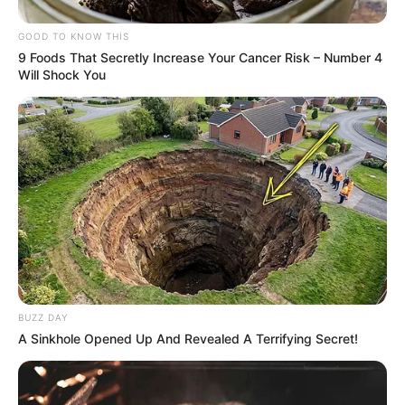
GOOD TO KNOW THIS
9 Foods That Secretly Increase Your Cancer Risk – Number 4
Will Shock You
11:33 / 06 Avqust 2026
KRİMİNAL
Azərbaycanda dəhşət:
Mağaza sahibi
müştərini ürəyindən bıçaqladı
79
0
0
BUZZ DAY
A Sinkhole Opened Up And Revealed A Terrifying Secret!