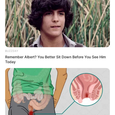
12:25 / 06 Avqust 2026
TİBB
Ayaqlarda limfostaz və şişkinliyin təbii
müalicəsi –
Həkimdən XƏBƏRDARLIQ
69
0
0
BUZZDAY
Remember Albert? You Better Sit Down Before You See Him
Today
12:10 / 06 Avqust 2026
KRİMİNAL
48 nəfər
saxlanıldı