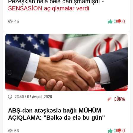
Pezeşkian hələ belə danışmamışdı -
SENSASİON açıqlamalar verdi
45
0
0
23:50 / 07 Avqust 2026
DÜNYA
ABŞ-dən atəşkəslə bağlı MÜHÜM
AÇIQLAMA: "Bəlkə də elə bu gün"
66
0
0