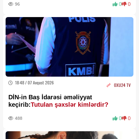
96
0
0
18:48 / 07 Avqust 2026
OXU24 TV
DİN-in Baş İdarəsi əməliyyat
keçirib:
Tutulan şəxslər kimlərdir?
488
0
0