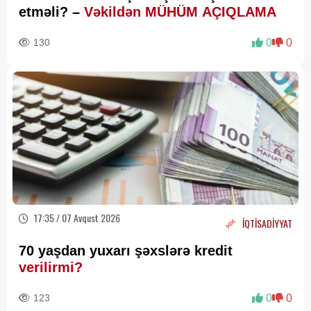
etməli? –
Vəkildən MÜHÜM AÇIQLAMA
130
0
0
17:35 / 07 Avqust 2026
İQTİSADİYYAT
70 yaşdan yuxarı şəxslərə kredit
verilirmi?
123
0
0