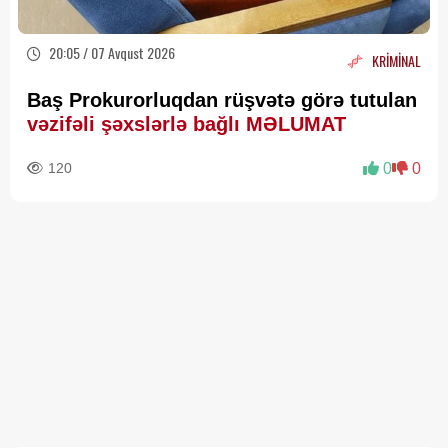
20:05 / 07 Avqust 2026
KRİMİNAL
Baş Prokurorluqdan rüşvətə görə tutulan
vəzifəli şəxslərlə bağlı MƏLUMAT
120
0
0