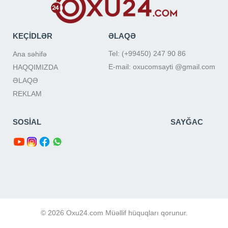
KEÇİDLƏR
ƏLAQƏ
Tel: (+99450) 247 90 86
Ana səhifə
E-mail: oxucomsayti @gmail.com
HAQQIMIZDA
ƏLAQƏ
REKLAM
SOSİAL
SAYĞAC
© 2026 Oxu24.com Müəllif hüquqları qorunur.