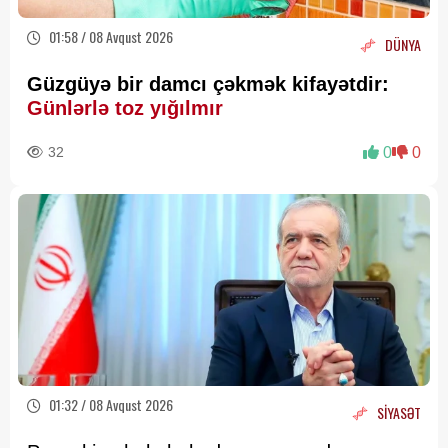
01:58 / 08 Avqust 2026
DÜNYA
Güzgüyə bir damcı çəkmək kifayətdir:
Günlərlə toz yığılmır
32
0
0
01:32 / 08 Avqust 2026
SİYASƏT