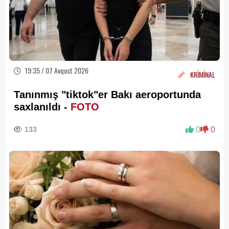
19:35 / 07 Avqust 2026
KRİMİNAL
Tanınmış "tiktok"er Bakı aeroportunda
saxlanıldı -
FOTO
133
0
0