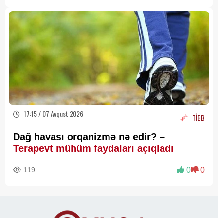
17:15 / 07 Avqust 2026
TİBB
Dağ havası orqanizmə nə edir? –
Terapevt mühüm faydaları açıqladı
119
0
0