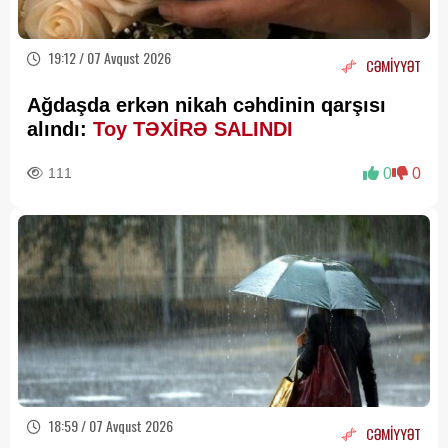
19:12 / 07 Avqust 2026
CƏMİYYƏT
Ağdaşda erkən nikah cəhdinin qarşısı
alındı:
Toy TƏXİRƏ SALINDI
111
0
0
18:59 / 07 Avqust 2026
CƏMİYYƏT