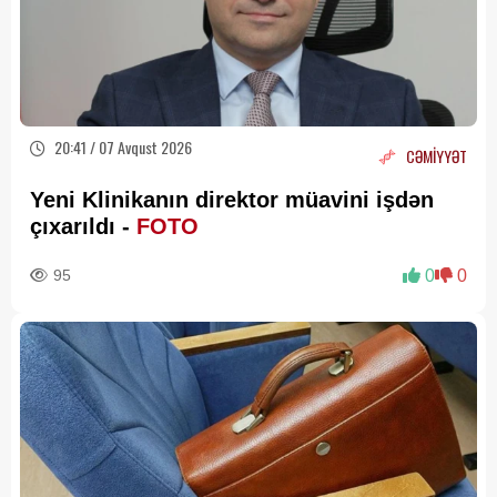
20:41 / 07 Avqust 2026
CƏMİYYƏT
Yeni Klinikanın direktor müavini işdən
çıxarıldı -
FOTO
95
0
0