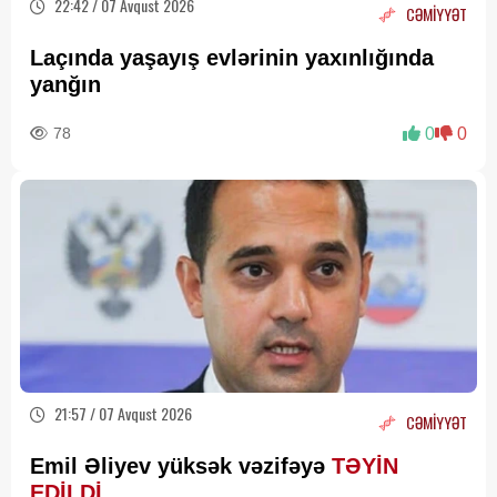
22:42 / 07 Avqust 2026
CƏMİYYƏT
Laçında yaşayış evlərinin yaxınlığında
yanğın
78
0
0
21:57 / 07 Avqust 2026
CƏMİYYƏT
Emil Əliyev yüksək vəzifəyə
TƏYİN
EDİLDİ