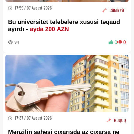
17:59 / 07 Avqust 2026
CƏMİYYƏT
Bu universitet tələbələrə xüsusi təqaüd
ayırdı -
ayda 200 AZN
94
0
0
17:37 / 07 Avqust 2026
HÜQUQ
Mənzilin sahəsi çıxarışda az çıxarsa nə