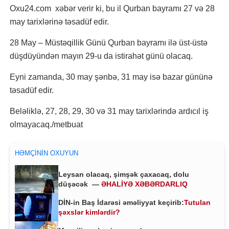
Oxu24.com xəbər verir ki, bu il Qurban bayramı 27 və 28
may tarixlərinə təsadüf edir.
28 May – Müstəqillik Günü Qurban bayramı ilə üst-üstə
düşdüyündən mayın 29-u da istirahət günü olacaq.
Eyni zamanda, 30 may şənbə, 31 may isə bazar gününə
təsadüf edir.
Beləliklə, 27, 28, 29, 30 və 31 may tarixlərində ardıcıl iş
olmayacaq./metbuat
HƏMÇININ OXUYUN
Leysan olacaq, şimşək çaxacaq, dolu
düşəcək —
ƏHALİYƏ XƏBƏRDARLIQ
DİN-in Baş İdarəsi əməliyyat keçirib:
Tutulan
şəxslər kimlərdir?