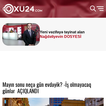
Yeni vəzifəyə təyinat alan
Nağdəliyevin DOSYESİ
Mayın sonu neçə gün evdəyik? -İş olmayacaq
günlər AÇIQLANDI