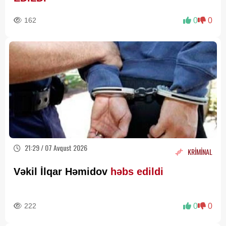
162
0
0
21:29 / 07 Avqust 2026
KRİMİNAL
Vəkil İlqar Həmidov
həbs edildi
222
0
0