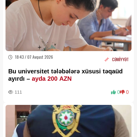
18:43 / 07 Avqust 2026
CƏMİYYƏT
Bu universitet tələbələrə xüsusi təqaüd
ayırdı –
ayda 200 AZN
111
0
0