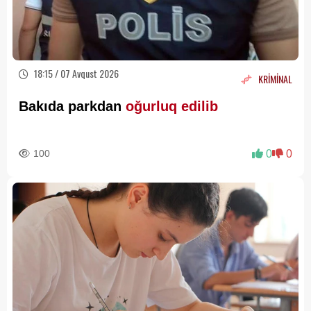
18:15 / 07 Avqust 2026
KRİMİNAL
Bakıda parkdan
oğurluq edilib
100
0
0