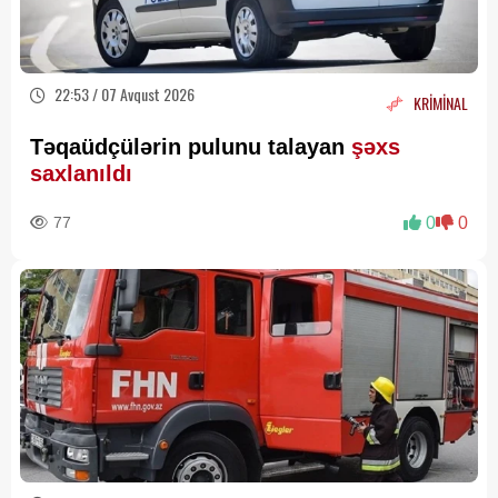
22:53 / 07 Avqust 2026
KRİMİNAL
Təqaüdçülərin pulunu talayan
şəxs
saxlanıldı
77
0
0