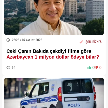
23:23 / 07 Avqust 2026
ŞOU-BİZNES
Ceki Çanın Bakıda çəkdiyi filmə görə
Azərbaycan 1 milyon dollar ödəyə bilər?
94
0
0