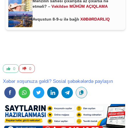
Mənzilin sahəsi çıxarışda az çıxarsa nə
etməli? –
Vəkildən MÜHÜM AÇIQLAMA
Avqustun 8-9-u ilə bağlı
XƏBƏRDARLIQ
0
0
Xəbər xoşunuza gəldi? Sosial şəbəkələrdə paylaşın