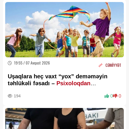
19:55 / 07 Avqust 2026
CƏMİYYƏT
Uşaqlara heç vaxt “yox” deməməyin
təhlükəli fəsadı –
Psixoloqdan
valideynlərə XƏBƏRDARLIQ
194
0
0