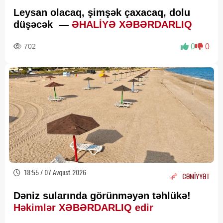
Leysan olacaq, şimşək çaxacaq, dolu
düşəcək —
ƏHALİYƏ XƏBƏRDARLIQ
702
0
0
18:55 / 07 Avqust 2026
CƏMİYYƏT
Dəniz sularında görünməyən təhlükə!
Həkimlər XƏBƏRDARLIQ edir