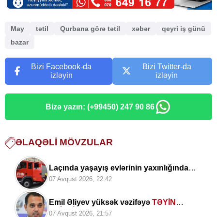
May
tətil
Qurbana görə tətil
xəbər
qeyri iş günü
bazar
Bizi Facebook-da
Bizi Twitter-da
izləyin
izləyin
Bizə yazın: (+99450) 247 90 86
ƏLAQƏLI MÖVZULAR
Laçında yaşayış evlərinin yaxınlığında
yanğın
07 Avqust 2026, 22:42
Emil Əliyev yüksək vəzifəyə
TƏYİN
EDİLDİ
07 Avqust 2026, 21:57