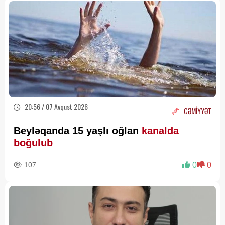
20:56 / 07 Avqust 2026
CƏMİYYƏT
Beyləqanda 15 yaşlı oğlan
kanalda
boğulub
107
0
0