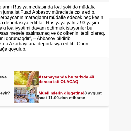
arını Rusiya mediasında fəal şəkildə müdafiə
 jurnalist Fuad Abbasov müraciətlə çıxış edib.
zərbaycanın maraqlarını müdafiə edəcək heç kəsin
tə deportasiya ediblər. Rusiyaya yalnız 93 yaşım
ı fəaliyyətimi davam etdirmək istəyənlər bu
Əsas məsələ satılmamaq və öz ölkənin, təbii olaraq,
nı qorumaqdır”, – Abbasov bildirib.
5-də Azərbaycana deportasiya edilib. Onun
dağa qoyulub.
yevə
Azərbaycanda bu tarixdə 40
dərəcə isti OLACAQ
ləyir?
Müəllimlərin diqqətinə!
8 avqust
saat 11:00-dan etibarən
BAŞLADI