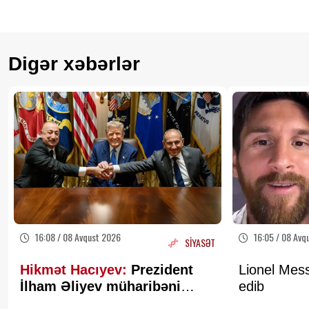
Digər xəbərlər
16:08 / 08 Avqust 2026
16:05 / 08 Avq
SİYASƏT
Hikmət Hacıyev:
Prezident
Lionel Mess
İlham Əliyev müharibəni
edib
qazandı, eyni zamanda sülhü