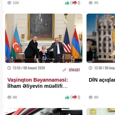
105
0
0
95
də qazandı - VİDEO
13:55 / 08 Avqust 2026
13:30 / 08 Avq
SİYASƏT
Vaşinqton Bəyannaməsi:
DİN açıqla
İlham Əliyevin müəllifi
olduğu sülh gündəliyinin
88
0
0
80
beynəlxalq miqyasda təsdiqi