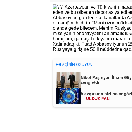
Azərbaycan və Türkiyənin maraql
edən və bu ölkədən deportasiya edilən
Abbasov bu gün federal kanallarda A
olmadığını bildirib. “Məni uzun müddə
olanda gedə biləcəm. Mənim Rusiyadak
missiyanın əhəmiyyətini anlamalıdır. 
həmçinin, qardaş Türkiyənin maraqları
Xatırladaq ki, Fuad Abbasov iyunun 2
Rusiyaya girişinə 50 il müddətinə qa
HƏMÇININ OXUYUN
Nikol Paşinyan İlham Əli
zəng etdi
9 avqustda bizi nələr göz
—
ULDUZ FALI