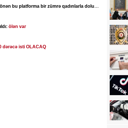
ma bir zümrə qadınlarla dolu
ldı:
ölən var
0 dərəcə isti OLACAQ