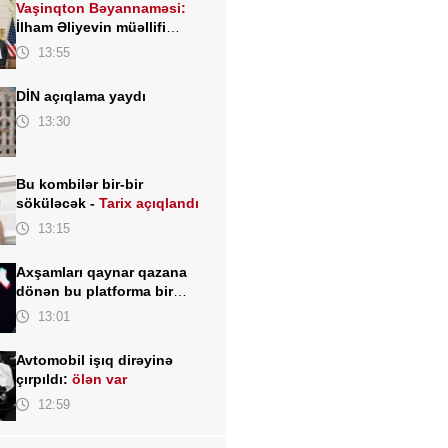
Vaşinqton Bəyannaməsi:
İlham Əliyevin müəllifi
olduğu sülh gündəliyinin
13:55
beynəlxalq miqyasda təsdiqi
DİN açıqlama yaydı
13:30
Bu kombilər bir-bir
söküləcək -
Tarix açıqlandı
13:15
Axşamları qaynar qazana
dönən bu platforma bir
zümrə qadınlarla dolu olur...
13:01
Avtomobil işıq dirəyinə
çırpıldı:
ölən var
12:59