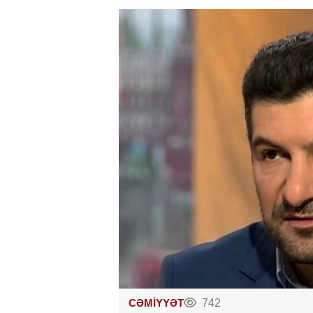
CƏMİYYƏT
742