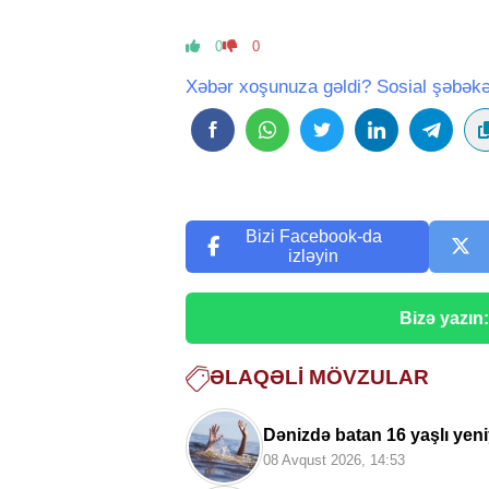
0
0
Xəbər xoşunuza gəldi? Sosial şəbəkə
Bizi Facebook-da
izləyin
Bizə yazın
ƏLAQƏLI MÖVZULAR
Dənizdə batan 16 yaşlı yeni
08 Avqust 2026, 14:53