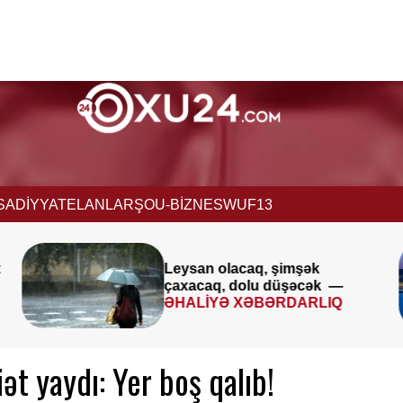
İSADİYYAT
ELANLAR
ŞOU-BİZNES
WUF13
Avqustun 8-9-u ilə bağlı
—
XƏBƏRDARLIQ
Q
t yaydı: Yer boş qalıb!