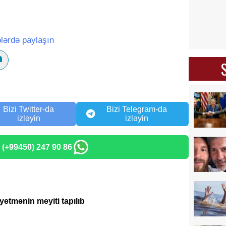
lərdə paylaşın
Bizi Twitter-da
Bizi Telegram-da
izləyin
izləyin
: (+99450) 247 90 86
yetmənin meyiti tapılıb