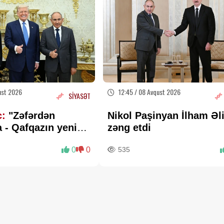
ust 2026
12:45 / 08 Avqust 2026
SİYASƏT
c:
"Zəfərdən
Nikol Paşinyan İlham Əl
 - Qafqazın yeni
zəng etdi
əritəsi cızılır”..
0
0
535