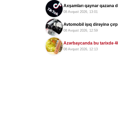
Axşamları qaynar qazana dönən bu platfor
olur...
08 Avqust 2026, 13:01
Avtomobil işıq dirəyinə çırpı
08 Avqust 2026, 12:59
Azərbaycanda bu tarixdə 4
08 Avqust 2026, 12:13