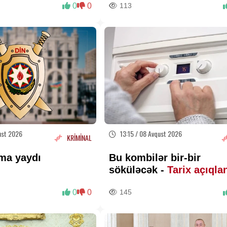
0
0
113
ust 2026
13:15 / 08 Avqust 2026
KRİMİNAL
ma yaydı
Bu kombilər bir-bir
söküləcək -
Tarix açıqla
0
0
145