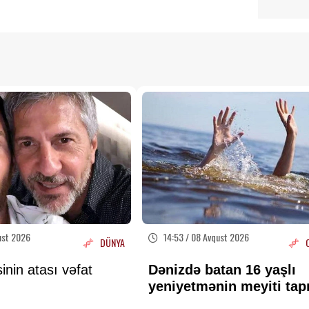
ust 2026
14:53 / 08 Avqust 2026
DÜNYA
inin atası vəfat
Dənizdə batan 16 yaşlı
yeniyetmənin meyiti tap