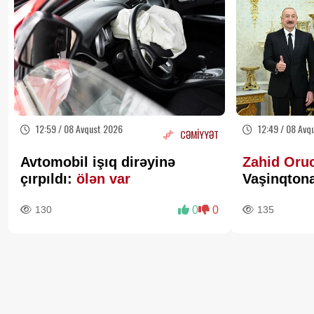
12:59 / 08 Avqust 2026
12:49 / 08 Avq
CƏMİYYƏT
Avtomobil işıq dirəyinə
Zahid Oru
çırpıldı:
ölən var
Vaşinqtona
geosiyasi x
130
0
0
135