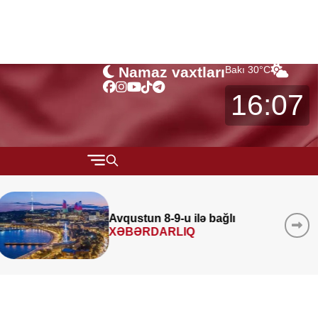
Namaz vaxtları
Bakı
30
°C
16:07
QARABAĞ
MÜSAHİBƏ
Azad edilmiş ərazilərində 340
layihə
icra edilib
MARAQLI
CƏMİYYƏT
REDAKTORUN SEÇİMİ
ÖZƏL BÖLÜM