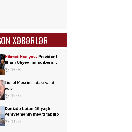
SON XƏBƏRLƏR
Hikmət Hacıyev:
Prezident
İlham Əliyev müharibəni
qazandı, eyni zamanda sülhü
16:08
də qazandı - VİDEO
Lionel Messinin atası vəfat
edib
16:05
Dənizdə batan 16 yaşlı
yeniyetmənin meyiti tapılıb
14:53