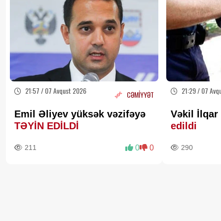
21:57 / 07 Avqust 2026
21:29 / 07 Avq
CƏMİYYƏT
Emil Əliyev yüksək vəzifəyə
Vəkil İlqa
TƏYİN EDİLDİ
edildi
211
0
0
290