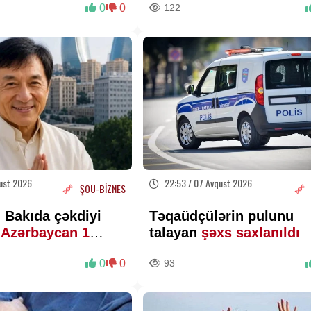
0
0
122
ust 2026
22:53 / 07 Avqust 2026
ŞOU-BİZNES
 Bakıda çəkdiyi
Təqaüdçülərin pulunu
ə
Azərbaycan 1
talayan
şəxs saxlanıldı
lar ödəyə bilər?
0
0
93