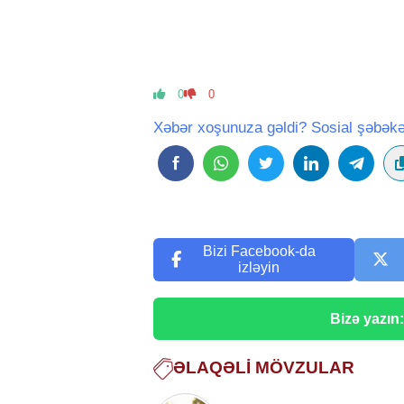
0
0
Xəbər xoşunuza gəldi? Sosial şəbəkə
Bizi Facebook-da
izləyin
Bizə yazın
ƏLAQƏLI MÖVZULAR