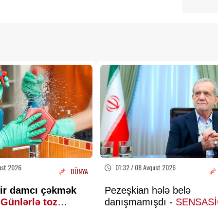
ust 2026
01:32 / 08 Avqust 2026
DÜNYA
ir damcı çəkmək
Pezeşkian hələ belə
Günlərlə toz
danışmamışdı -
SENSAS
açıqlamalar verdi