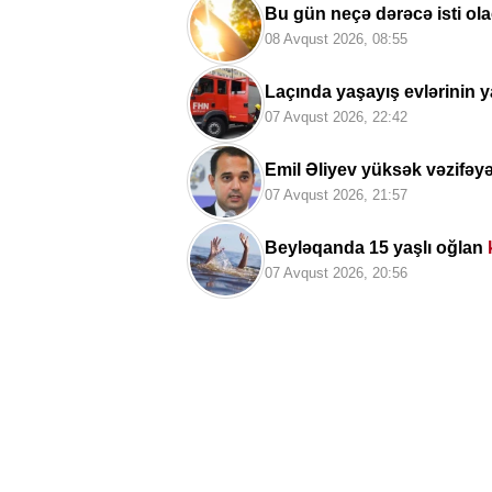
Bu gün neçə dərəcə isti ol
08 Avqust 2026, 08:55
Laçında yaşayış evlərinin y
07 Avqust 2026, 22:42
Emil Əliyev yüksək vəzifəy
07 Avqust 2026, 21:57
Beyləqanda 15 yaşlı oğlan
07 Avqust 2026, 20:56