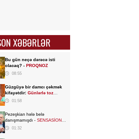
SON XƏBƏRLƏR
Bu gün neçə dərəcə isti
olacaq? -
PROQNOZ
08:55
Güzgüyə bir damcı çəkmək
kifayətdir:
Günlərlə toz
yığılmır
01:58
Pezeşkian hələ belə
danışmamışdı -
SENSASİON
açıqlamalar verdi
01:32