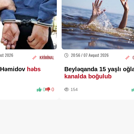
ust 2026
20:56 / 07 Avqust 2026
KRİMİNAL
r Həmidov
həbs
Beyləqanda 15 yaşlı oğl
kanalda boğulub
0
0
154