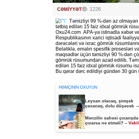
CƏMİYYƏT
1226
Təmizliyi 99 %-dən az olmayan p
tətbiq edilən 15 faiz idxal gömrük rüsu
Oxu24.com APA-ya istinadla xəbər veri
Respublikasının xarici iqtisadi fəaliy
dərəcələri və ixrac gömrük rüsumlarını
Beləliklə, emalın spesifik prosesləri 
məqsədlər üçün təmizliyi 90 %-dən çox
gömrük rüsumundan azad edilib. Təmi
edilən 15 faiz idxal gömrük rüsumu is
Bu qərar dərc edildiyi gündən 30 gün
HƏMÇININ OXUYUN
Leysan olacaq, şimşək
çaxacaq, dolu düşəcək 
ƏHALİYƏ XƏBƏRDARLIQ
Mənzilin sahəsi çıxarışda
çıxarsa nə etməli? –
Vəki
MÜHÜM AÇIQLAMA