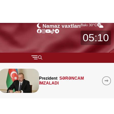
Namaz vaxtları
Bakı
30
°C
05:10
QARABAĞ
MTK-ların mənzil sahəsini
MÜSAHİBƏ
çöldən-çölə ölçməsi
MARAQLI
qanunidirmi? –
Hüquqşünas
xəbərdarlıq edir
CƏMİYYƏT
REDAKTORUN SEÇİMİ
ÖZƏL BÖLÜM