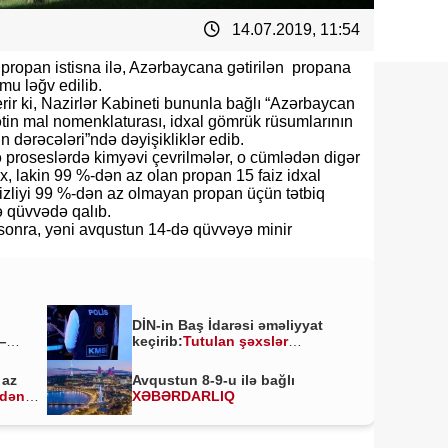
14.07.2019, 11:54
ropan istisna ilə, Azərbaycana gətirilən propana
mu ləğv edilib.
r ki, Nazirlər Kabineti bununla bağlı “Azərbaycan
yətin mal nomenklaturası, idxal gömrük rüsumlarının
n dərəcələri”ndə dəyişikliklər edib.
və proseslərdə kimyəvi çevrilmələr, o cümlədən digər
, lakin 99 %-dən az olan propan 15 faiz idxal
zliyi 99 %-dən az olmayan propan üçün tətbiq
ə qüvvədə qalıb.
 sonra, yəni avqustun 14-də qüvvəyə minir
DİN-in Baş İdarəsi əməliyyat
—
keçirib:
Tutulan şəxslər
kimlərdir?
 az
Avqustun 8-9-u ilə bağlı
ldən
XƏBƏRDARLIQ