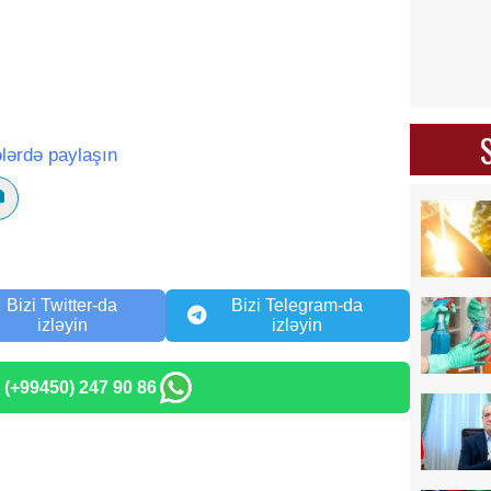
lərdə paylaşın
Bizi Twitter-da
Bizi Telegram-da
izləyin
izləyin
: (+99450) 247 90 86