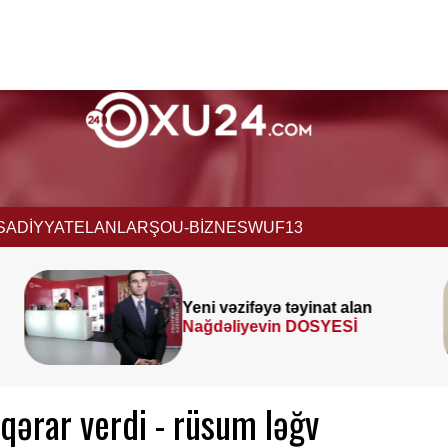
İSADİYYAT
ELANLAR
ŞOU-BİZNES
WUF13
Prezident
SƏRƏNCAM
İMZALADI
qərar verdi - rüsum ləğv