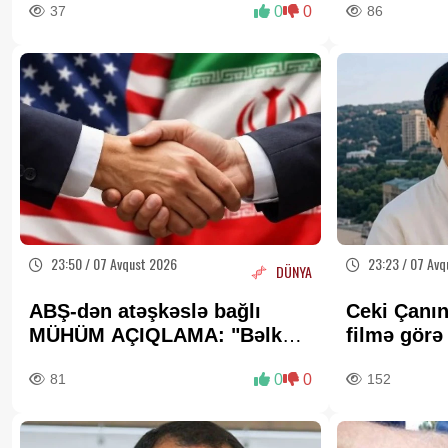
37
0
0
86
23:50 / 07 Avqust 2026
23:23 / 07 Avq
DÜNYA
ABŞ-dən atəşkəslə bağlı
Ceki Çanın
MÜHÜM AÇIQLAMA: "Bəlkə
filmə gör
də elə bu gün"
milyon dol
81
0
0
152