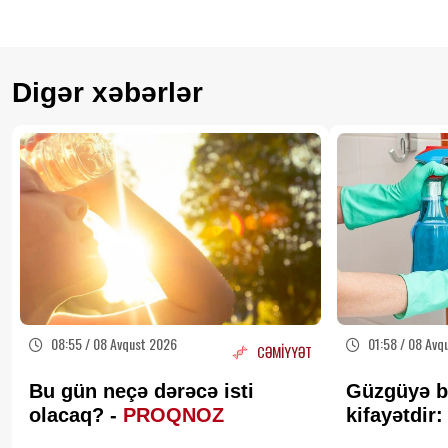
Digər xəbərlər
08:55 / 08 Avqust 2026
01:58 / 08 Avq
CƏMİYYƏT
Bu gün neçə dərəcə isti
Güzgüyə b
olacaq? -
PROQNOZ
kifayətdir:
yığılmır