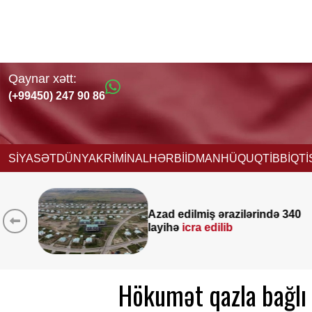
Qaynar xətt:
(+99450) 247 90 86
SİYASƏT
DÜNYA
KRİMİNAL
HƏRBİ
İDMAN
HÜQUQ
TİBB
İQT
ində 340
Yeni vəzifəyə təyinat alan
Nağdəliyevin DOSYESİ
Hökumət qazla bağlı 