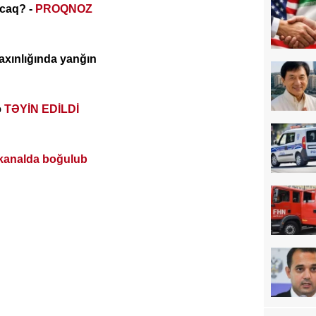
acaq? -
PROQNOZ
axınlığında yanğın
ə
TƏYİN EDİLDİ
kanalda boğulub