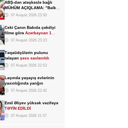
ABŞ-dən atəşkəslə bağlı
MÜHÜM AÇIQLAMA: "Bəlkə
də elə bu gün"
07 Avqust 2026 23:50
Ceki Çanın Bakıda çəkdiyi
filmə görə
Azərbaycan 1
milyon dollar ödəyə bilər?
07 Avqust 2026 23:23
Təqaüdçülərin pulunu
talayan
şəxs saxlanıldı
07 Avqust 2026 22:53
Laçında yaşayış evlərinin
yaxınlığında yanğın
07 Avqust 2026 22:42
Emil Əliyev yüksək vəzifəyə
TƏYİN EDİLDİ
07 Avqust 2026 21:57